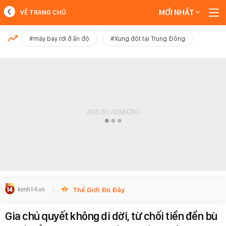
MỚI NHẤT
VỀ TRANG CHỦ
MỚI NHẤT
#máy bay rơi ở ấn độ
#Xung đột tại Trung Đông
Xem thêm
Thế Giới Đó Đây
Gia chủ quyết không di dời, từ chối tiền đền bù