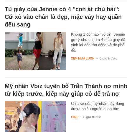
Tủ giày của Jennie có 4 "con át chủ bài":
Cứ xỏ vào chân là đẹp, mặc váy hay quần
đều sang
Không 1 đôi nào "vô tri", Jennie
gợi ý cho chị em 4 mẫu giày đã
xinh lại còn tôn dáng và dễ phối
đồ.
XEM MUA LUÔN
-
6 giờ trước
Mỹ nhân Vbiz tuyên bố Trấn Thành nợ mình
từ kiếp trước, kiếp này giúp cô để trả nợ
Chia sẻ của mỹ nhân này đang
được nhiều người quan tâm.
CINE
-
6 giờ trước