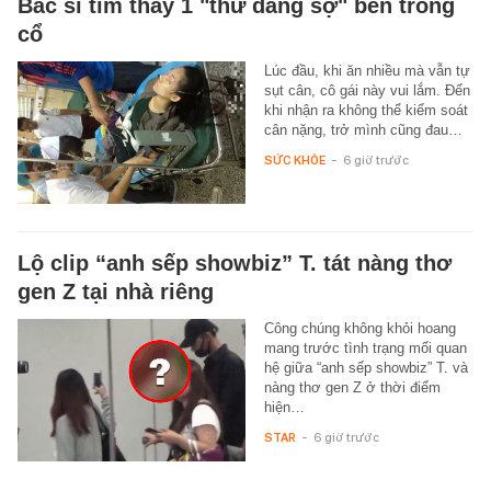
Bác sĩ tìm thấy 1 "thứ đáng sợ" bên trong
cổ
Lúc đầu, khi ăn nhiều mà vẫn tự
sụt cân, cô gái này vui lắm. Đến
khi nhận ra không thể kiểm soát
cân nặng, trở mình cũng đau…
SỨC KHỎE
-
6 giờ trước
Lộ clip “anh sếp showbiz” T. tát nàng thơ
gen Z tại nhà riêng
Công chúng không khỏi hoang
mang trước tình trạng mối quan
hệ giữa “anh sếp showbiz” T. và
nàng thơ gen Z ở thời điểm
hiện…
STAR
-
6 giờ trước