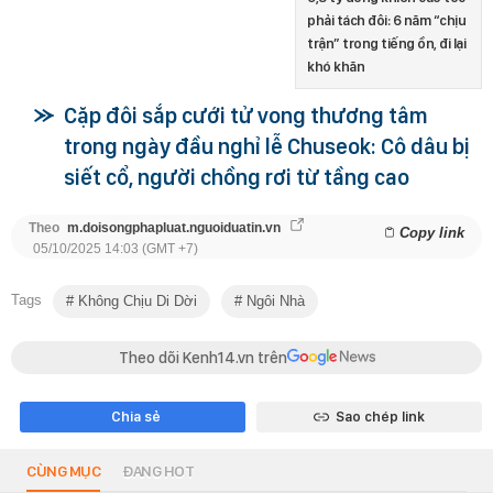
phải tách đôi: 6 năm “chịu
trận” trong tiếng ồn, đi lại
khó khăn
Cặp đôi sắp cưới tử vong thương tâm
trong ngày đầu nghỉ lễ Chuseok: Cô dâu bị
siết cổ, người chồng rơi từ tầng cao
Theo
m.doisongphapluat.nguoiduatin.vn
Copy link
05/10/2025 14:03 (GMT +7)
Tags
Không Chịu Di Dời
Ngôi Nhà
Theo dõi Kenh14.vn trên
Chia sẻ
Sao chép link
CÙNG MỤC
ĐANG HOT