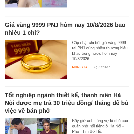
Giá vàng 9999 PNJ hôm nay 10/8/2026 bao
nhiêu 1 chỉ?
Cập nhật chi tiết giá vàng 9999
tại PNJ cùng nhiều thương hiệu
khác trong nước hôm nay
10/8/2026.
MONEY.14
-
6 giờ trước
Tốt nghiệp ngành thiết kế, thanh niên Hà
Nội được mẹ trả 30 triệu đồng/ tháng để bỏ
việc về bán phở
Bây giờ anh cùng vợ là chủ của
quán phở nổi tiếng ở Hà Nội -
Phở Thìn Bờ Hồ.