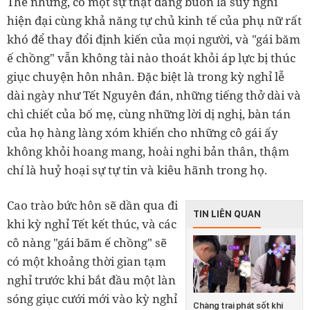
Thế nhưng, có một sự thật đáng buồn là suy nghĩ
hiện đại cùng khả năng tự chủ kinh tế của phụ nữ rất
khó để thay đổi định kiến của mọi người, và "gái băm
ế chồng" vẫn không tài nào thoát khỏi áp lực bị thúc
giục chuyện hôn nhân. Đặc biệt là trong kỳ nghỉ lễ
dài ngày như Tết Nguyên đán, những tiếng thở dài và
chì chiết của bố mẹ, cùng những lời dị nghị, bàn tán
của họ hàng làng xóm khiến cho những cô gái ấy
không khỏi hoang mang, hoài nghi bản thân, thậm
chí là huỷ hoại sự tự tin và kiêu hãnh trong họ.
Cao trào bức hôn sẽ dần qua đi
TIN LIÊN QUAN
khi kỳ nghỉ Tết kết thúc, và các
cô nàng "gái băm ế chồng" sẽ
có một khoảng thời gian tạm
nghỉ trước khi bắt đầu một làn
sóng giục cưới mới vào kỳ nghỉ
Chàng trai phát sốt khi