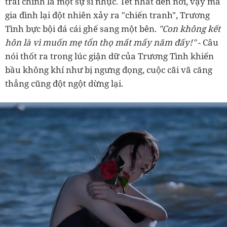
trai chính là một sự sỉ nhục. Tết nhất đến nơi, vậy mà
gia đình lại đột nhiên xảy ra "chiến tranh", Trương
Tình bực bội đá cái ghế sang một bên.
"Con không kết
hôn là vì muốn mẹ tổn thọ mất mấy năm đấy!"
- Câu
nói thốt ra trong lúc giận dữ của Trương Tình khiến
bầu không khí như bị ngưng đọng, cuộc cãi vã căng
thẳng cũng đột ngột dừng lại.