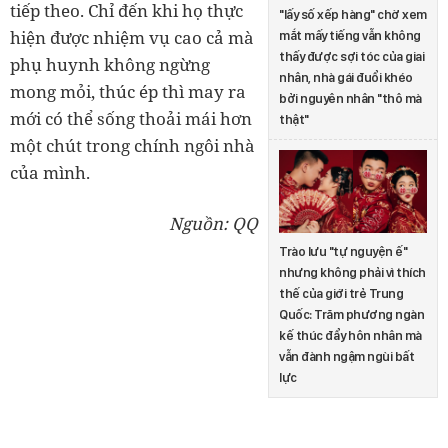
tiếp theo. Chỉ đến khi họ thực
"lấy số xếp hàng" chờ xem
hiện được nhiệm vụ cao cả mà
mắt mấy tiếng vẫn không
thấy được sợi tóc của giai
phụ huynh không ngừng
nhân, nhà gái đuổi khéo
mong mỏi, thúc ép thì may ra
bởi nguyên nhân "thô mà
mới có thể sống thoải mái hơn
thật"
một chút trong chính ngôi nhà
của mình.
Nguồn: QQ
Trào lưu "tự nguyện ế"
nhưng không phải vì thích
thế của giới trẻ Trung
Quốc: Trăm phương ngàn
kế thúc đẩy hôn nhân mà
vẫn đành ngậm ngùi bất
lực