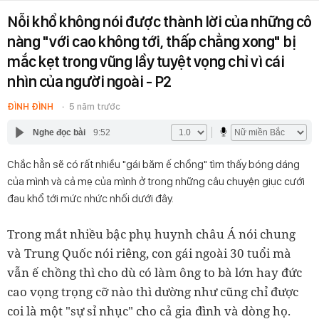
Nỗi khổ không nói được thành lời của những cô
nàng "với cao không tới, thấp chẳng xong" bị
mắc kẹt trong vũng lầy tuyệt vọng chỉ vì cái
nhìn của người ngoài - P2
ĐÌNH ĐÌNH
5 năm trước
Nghe đọc bài
9:52
Chắc hẳn sẽ có rất nhiều "gái băm ế chồng" tìm thấy bóng dáng
của mình và cả mẹ của mình ở trong những câu chuyện giục cưới
đau khổ tới mức nhức nhối dưới đây.
Trong mắt nhiều bậc phụ huynh châu Á nói chung
và Trung Quốc nói riêng, con gái ngoài 30 tuổi mà
vẫn ế chồng thì cho dù có làm ông to bà lớn hay đức
cao vọng trọng cỡ nào thì dường như cũng chỉ được
coi là một "sự sỉ nhục" cho cả gia đình và dòng họ.