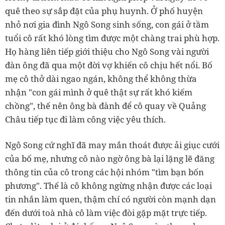
quê theo sự sắp đặt của phụ huynh. Ở phố huyện
nhỏ nơi gia đình Ngô Song sinh sống, con gái ở tầm
tuổi cô rất khó lòng tìm được một chàng trai phù hợp.
Họ hàng liên tiếp giới thiệu cho Ngô Song vài người
đàn ông đã qua một đời vợ khiến cô chịu hết nổi. Bố
mẹ cô thở dài ngao ngán, không thể không thừa
nhận "con gái mình ở quê thật sự rất khó kiếm
chồng", thế nên ông bà đành để cô quay về Quảng
Châu tiếp tục đi làm công việc yêu thích.
Ngô Song cứ nghĩ đã may mắn thoát được ải giục cưới
của bố mẹ, nhưng cô nào ngờ ông bà lại lặng lẽ đăng
thông tin của cô trong các hội nhóm "tìm bạn bốn
phương". Thế là cô không ngừng nhận được các loại
tin nhắn làm quen, thậm chí có người còn mạnh dạn
đến dưới toà nhà cô làm việc đòi gặp mặt trực tiếp.