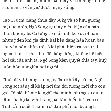
để "trả thù" bố mẹ mình. Rất may vết thương không
sâu nên cô vẫn giữ được mạng sống.
Cao 170cm, nặng chưa đầy 50kg và sở hữu gương
mặt ưa nhìn, Ngô Song tự thấy điều kiện của bản
thân không tệ. Cô từng có mối tình kéo dài 4 năm,
nhưng đến khi gia đình hai bên đang hân hoan bàn
chuyện hôn nhân thì cô lại phát hiện ra bạn trai
ngoại tình. Trước thái độ dửng dưng, không hề biết
hối cải của anh ta, Ngô Song kiên quyết chia tay, huỷ
luôn hôn ước giữa hai người.
Chưa đầy 1 tháng sau ngày đau khổ ấy, bố mẹ Ngô
Song sốt sắng đi khắp nơi tìm đối tượng mới cho con
gái. Cô biết bố mẹ lo nghĩ cho mình, nhưng sự quan
tâm của họ lại vượt ra ngoài tầm hiểu biết của cô.
Tình cảm suốt 4 năm trời đâu phải nói buông là