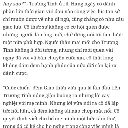
hay sao?"
- Trương Tình ủ rũ. Hàng ngày cô dành
phần lớn thời gian vùi đầu vào công việc, lúc tan sở
chỉ muốn được về nhà đi ngủ, cũng chẳng có nhu cầu
giao lưu. Cô thực sự không có cơ hội quen được
những người đàn ông mới, chứ đừng nói tới tìm được
một nửa phù hợp. Người thân mai mối cho Trương
Tình không ít đối tượng, nhưng chỉ mới quen vài
ngày đã vội vã bàn chuyện cưới xin, cô thật lòng
không dám đem hạnh phúc của nửa đời còn lại ra
đánh cược.
"Cuộc chiến" đêm Giao thừa vừa qua là lần đầu tiên
Trương Tình nóng giận buông ra những lời cay
nghiệt với mẹ mình. Nhưng lời vừa nói ra cô đã lập
tức hối hận, cả đêm không tài nào chợp mắt nổi. Cô
quyết định viết cho bố mẹ mình một bức tâm thư,
trong đó cô kể cho họ nghe trong công việc mình là