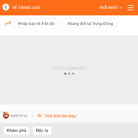
VỀ TRANG CHỦ
MỚI NHẤT
MỚI NHẤT
#máy bay rơi ở ấn độ
#Xung đột tại Trung Đông
Xem thêm
Thế Giới Đó Đây
Khám phá
Độc lạ