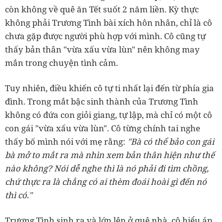
còn không về quê ăn Tết suốt 2 năm liền. Kỳ thực
không phải Trương Tình bài xích hôn nhân, chỉ là cô
chưa gặp được người phù hợp với mình. Cô cũng tự
thấy bản thân "vừa xấu vừa lùn" nên không may
mắn trong chuyện tình cảm.
Tuy nhiên, điều khiến cô tự ti nhất lại đến từ phía gia
đình. Trong mắt bậc sinh thành của Trương Tình
không có đứa con giỏi giang, tự lập, mà chỉ có một cô
con gái "vừa xấu vừa lùn". Cô từng chính tai nghe
thấy bố mình nói với mẹ rằng:
"Bà có thể bảo con gái
bà mở to mắt ra mà nhìn xem bản thân hiện như thế
nào không? Nói dễ nghe thì là nó phải đi tìm chồng,
chứ thực ra là chẳng có ai thèm đoái hoài gì đến nó
thì có."
Trương Tình sinh ra và lớn lên ở quê nhà, cô hiểu áp