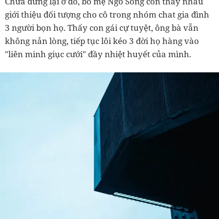
Chưa dừng lại ở đó, bố mẹ Ngô Song còn thay nhau
giới thiệu đối tượng cho cô trong nhóm chat gia đình
3 người bọn họ. Thấy con gái cự tuyệt, ông bà vẫn
không nản lòng, tiếp tục lôi kéo 3 đời họ hàng vào
"liên minh giục cưới" đầy nhiệt huyết của mình.