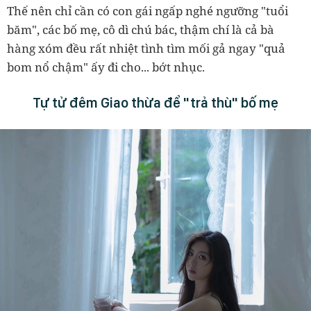
Thế nên chỉ cần có con gái ngấp nghé ngưỡng "tuổi
băm", các bố mẹ, cô dì chú bác, thậm chí là cả bà
hàng xóm đều rất nhiệt tình tìm mối gả ngay "quả
bom nổ chậm" ấy đi cho... bớt nhục.
Tự tử đêm Giao thừa để "trả thù" bố mẹ