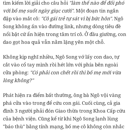
tìm kiếm lời giải cho câu hỏi
"làm thế nào để đối phó
với bố mẹ suốt ngày giục cưới"
. Một đoạn tin ngắn
đập vào mắt cô:
"Cô gái trẻ tự sát vì bị bức hôn"
. Ngô
Song không ấn vào đường link, nhưng dòng tiêu đề
nổi bật cứ ẩn hiện trong tâm trí cô. Ở đầu giường, con
dao gọt hoa quả vẫn nằm lặng yên một chỗ.
Không kịp nghĩ nhiều, Ngô Song vớ lấy con dao, tự
cắt vào cổ tay mình rồi hét lớn với phía bên ngoài
cửa phòng:
"Có phải con chết rồi thì bố mẹ mới vừa
lòng không?"
Phát hiện ra điểm bất thường, ông bà Ngô vội vàng
phá cửa vào trong để cứu con gái. Cuối cùng, cả gia
đình 3 người phải đón Giao thừa trong Khoa Cấp cứu
của bệnh viện. Cũng kể từ khi Ngô Song lạnh lùng
"báo thù" bằng tính mạng, bố mẹ cô không còn nhắc