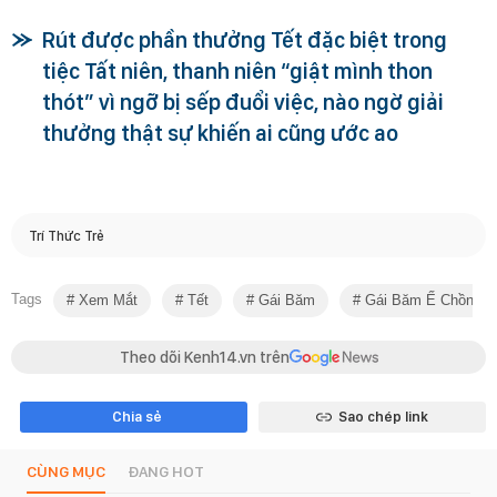
Rút được phần thưởng Tết đặc biệt trong
tiệc Tất niên, thanh niên “giật mình thon
thót” vì ngỡ bị sếp đuổi việc, nào ngờ giải
thưởng thật sự khiến ai cũng ước ao
Trí Thức Trẻ
Tags
Xem Mắt
Tết
Gái Băm
Gái Băm Ế Chồng
Theo dõi Kenh14.vn trên
Chia sẻ
Sao chép link
CÙNG MỤC
ĐANG HOT