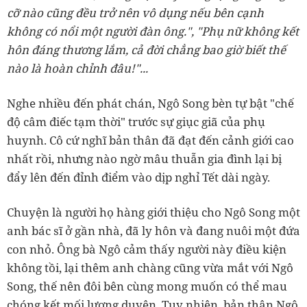
cỡ nào cũng đều trở nên vô dụng nếu bên cạnh
không có nổi một người đàn ông.", "Phụ nữ không kết
hôn đáng thương lắm, cả đời chẳng bao giờ biết thế
nào là hoàn chỉnh đâu!"...
Nghe nhiều đến phát chán, Ngô Song bèn tự bật "chế
độ câm điếc tạm thời" trước sự giục giã của phụ
huynh. Cô cứ nghĩ bản thân đã đạt đến cảnh giới cao
nhất rồi, nhưng nào ngờ mâu thuẫn gia đình lại bị
đẩy lên đến đỉnh điểm vào dịp nghỉ Tết dài ngày.
Chuyện là người họ hàng giới thiệu cho Ngô Song một
anh bác sĩ ở gần nhà, đã ly hôn và đang nuôi một đứa
con nhỏ. Ông bà Ngô cảm thấy người này điều kiện
không tồi, lại thêm anh chàng cũng vừa mắt với Ngô
Song, thế nên đôi bên cùng mong muốn có thể mau
chóng kết mối lương duyên. Tuy nhiên, bản thân Ngô