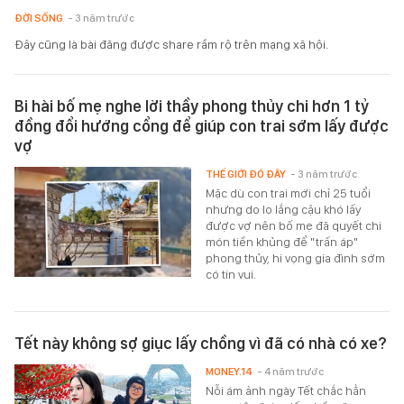
ĐỜI SỐNG
- 3 năm trước
Đây cũng là bài đăng được share rầm rộ trên mạng xã hội.
Bi hài bố mẹ nghe lời thầy phong thủy chi hơn 1 tỷ
đồng đổi hướng cổng để giúp con trai sớm lấy được
vợ
THẾ GIỚI ĐÓ ĐÂY
- 3 năm trước
Mặc dù con trai mới chỉ 25 tuổi
nhưng do lo lắng cậu khó lấy
được vợ nên bố mẹ đã quyết chi
món tiền khủng để "trấn áp"
phong thủy, hi vọng gia đình sớm
có tin vui.
Tết này không sợ giục lấy chồng vì đã có nhà có xe?
MONEY.14
- 4 năm trước
Nỗi ám ảnh ngày Tết chắc hẳn