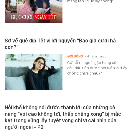
mang tên "giục lấy chồng".
Sợ về quê dịp Tết vì lời nguyền "Bao giờ cưới hả
con?"
ĐỜI SỐNG
- 4 năm trước
Cứ hễ ra ngoài gặp hàng xóm,
câu đầu tiên được hỏi luôn là “Lấy
chồng chưa cháu?”.
Nỗi khổ không nói được thành lời của những cô
nàng "với cao không tới, thấp chẳng xong" bị mắc
kẹt trong vũng lầy tuyệt vọng chỉ vì cái nhìn của
người ngoài - P2