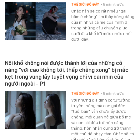
THẾ GIỚI ĐÓ ĐÂY
- 5 năm trước
Chắc hẳn sẽ có rất nhiều "gái
băm ế chồng" tìm thấy bóng dáng
của mình và cả mẹ của mình ở
trong những câu chuyện giục
cưới đau khổ tới mức nhức nhối
dưới đây.
Nỗi khổ không nói được thành lời của những cô
nàng "với cao không tới, thấp chẳng xong" bị mắc
kẹt trong vũng lầy tuyệt vọng chỉ vì cái nhìn của
người ngoài - P1
THẾ GIỚI ĐÓ ĐÂY
- 5 năm trước
Với những gia đình có tư tưởng
truyền thống mà con gái đến
"tuổi băm" vẫn chưa lấy được
chồng, mối quan hệ giữa bố mẹ
và con cái đều trở nên căng
thẳng, hôn nhân cũng trở thành
một chủ đề nhạy cảm. Chắc sẽ có
rất nhiều "gái băm ế chồng" tìm