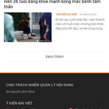
niên 26 tuổi đang khỏe mạnh bỗng mắc bệnh tâm
thần
THẾ GIỚI ĐÓ ĐÂY
- 8 năm trước
Bị mẹ ép cưới mấy lần, nam thanh
niên 26 tuổi mắc chứng tâm thần,
đập phá đồ đạc, la hét lung tung.
Xem thêm
CHỊU TRÁCH NHIỆM QUẢN LÝ NỘI DUNG
Bà Nguyễn Bích Minh
Ý KIẾN BÀI VIẾT