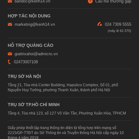
bandoc@kenh14.vn
Câu hỏi thường gặp
HỢP TÁC NỘI DUNG
marketing@kenh14.vn
024 7309 5555
HỖ TRỢ QUẢNG CÁO
giaitrixahoi@admicro.vn
02473007108
TRỤ SỞ HÀ NỘI
Tầng 21, Tòa nhà Center Building, Hapulico Complex, Số 01, phố
Nguyễn Huy Tưởng, phường Thanh Xuân, thành phố Hà Nội
TRỤ SỞ TP.HỒ CHÍ MINH
Tầng 4, Tòa nhà 123, số 127 Võ Văn Tần, Phường Xuân Hòa, TPHCM
Giấy phép thiết lập trang thông tin điện tử tổng hợp trên mạng số
2215/GP-TTĐT do Sở Thông tin và Truyền thông Hà Nội cấp ngày 10
tháng 4 năm 2019