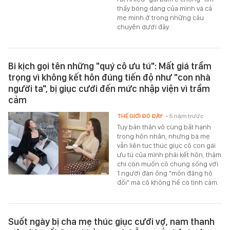
thấy bóng dáng của mình và cả
mẹ mình ở trong những câu
chuyện dưới đây.
Bi kịch gọi tên những "quý cô ưu tú": Mất giá trầm
trọng vì không kết hôn đúng tiến độ như "con nhà
người ta", bị giục cưới đến mức nhập viện vì trầm
cảm
THẾ GIỚI ĐÓ ĐÂY
- 5 năm trước
Tuy bản thân vô cùng bất hạnh
trong hôn nhân, nhưng bà mẹ
vẫn liên tục thúc giục cô con gái
ưu tú của mình phải kết hôn, thậm
chí còn muốn cô chung sống với
1 người đàn ông "môn đăng hộ
đối" mà cô không hề có tình cảm.
Suốt ngày bị cha mẹ thúc giục cưới vợ, nam thanh