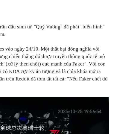
 trận đấu sinh tử, "Quỷ Vương" đã phải "biến hình"
ìm.
ves vào ngày 24/10. Một thất bại đồng nghĩa với
hưng chiến thắng đó được truyền thông quốc tế mô
ch' (xử lý then chốt) cực mạnh của Faker". Với con
đã có KDA cực kỳ ấn tượng và là chìa khóa mở ra
ận trên Reddit đã tóm tắt tất cả: "Nếu Faker chết dù