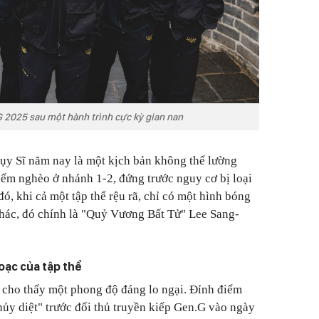
G 2025 sau một hành trình cực kỳ gian nan
ụy Sĩ năm nay là một kịch bản không thể lường
hiểm nghèo ở nhánh 1-2, đứng trước nguy cơ bị loại
, khi cả một tập thể rệu rã, chỉ có một hình bóng
khác, đó chính là "Quỷ Vương Bất Tử" Lee Sang-
oạc của tập thể
 cho thấy một phong độ đáng lo ngại. Đỉnh điểm
"hủy diệt" trước đối thủ truyền kiếp Gen.G vào ngày