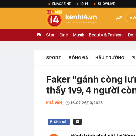
EMAGAZINE
ID.14
SHOWLIVE
W
Star
Ciné
Musik
Beauty & Fashion
Đời
SPORT
BÓNG ĐÁ
HẬU TRƯỜNG
P
Faker "gánh còng lưn
thấy 1v9, 4 người còn
KHẢ VĂN,
16:07 26/10/2025
Chia sẻ
Hành trình chật vật tại Vòn