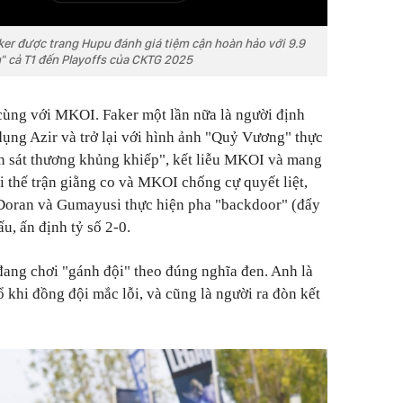
ker được trang Hupu đánh giá tiệm cận hoàn hảo với 9.9
" cả T1 đến Playoffs của CKTG 2025
i cùng với MKOI. Faker một lần nữa là người định
dụng Azir và trở lại với hình ảnh "Quỷ Vương" thực
ồn sát thương khủng khiếp", kết liễu MKOI và mang
i thế trận giằng co và MKOI chống cự quyết liệt,
 Doran và Gumayusi thực hiện pha "backdoor" (đẩy
ấu, ấn định tỷ số 2-0.
 đang chơi "gánh đội" theo đúng nghĩa đen. Anh là
 khi đồng đội mắc lỗi, và cũng là người ra đòn kết