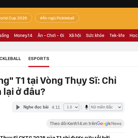
orld Cup 2026
Ăn ngủ Pickleball
 sống
Money.14
Ăn - Chơi - Đi
Xã hội
Sức khỏe
Tek-life
Học
ICKLEBALL
ESPORTS
g" T1 tại Vòng Thụy Sĩ: Chỉ
 lại ở đâu?
4:11
Nghe đọc bài
Theo dõi Kenh14.vn trên
g Thụy Sĩ CKTG 2025 của T1 chỉ được cứu rỗi bởi