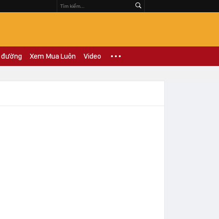
 đường
Xem Mua Luôn
Video