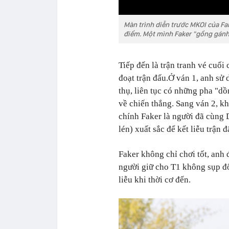
Màn trình diễn trước MKOI của Fa
điểm. Một mình Faker "gồng gánh
Tiếp đến là trận tranh vé cuố
đoạt trận đấu.Ở ván 1, anh sử 
thụ, liên tục có những pha "d
về chiến thắng. Sang ván 2, kh
chính Faker là người đã cùng
lén) xuất sắc để kết liễu trận đ
Faker không chỉ chơi tốt, anh
người giữ cho T1 không sụp đổ
liễu khi thời cơ đến.