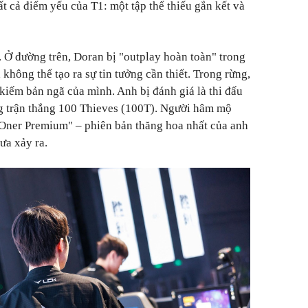
ất cả điểm yếu của T1: một tập thể thiếu gắn kết và
í. Ở đường trên, Doran bị "outplay hoàn toàn" trong
không thể tạo ra sự tin tưởng cần thiết. Trong rừng,
iếm bản ngã của mình. Anh bị đánh giá là thi đấu
ng trận thắng 100 Thieves (100T). Người hâm mộ
"Oner Premium" – phiên bản thăng hoa nhất của anh
ưa xảy ra.