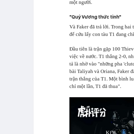
một người.
"Quỷ Vương thức tỉnh"
Và Faker đã trả lời. Trong hai
để cứu lấy con tàu T1 đang ch
Đầu tiên là trận gặp 100 Thie
việc về nước. T1 thắng 2-0, n
tả là nhờ vào "những pha 'clut
bài Taliyah và Oriana, Faker 
trận thắng của T1. Một bình lu
chỉ một lần, T1 đã thua".