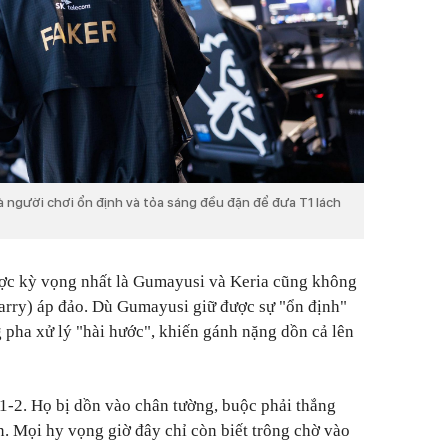
 là người chơi ổn định và tỏa sáng đều đặn để đưa T1 lách
ợc kỳ vọng nhất là Gumayusi và Keria cũng không
arry) áp đảo. Dù Gumayusi giữ được sự "ổn định"
g pha xử lý "hài hước", khiến gánh nặng dồn cả lên
1-2. Họ bị dồn vào chân tường, buộc phải thắng
ồn. Mọi hy vọng giờ đây chỉ còn biết trông chờ vào