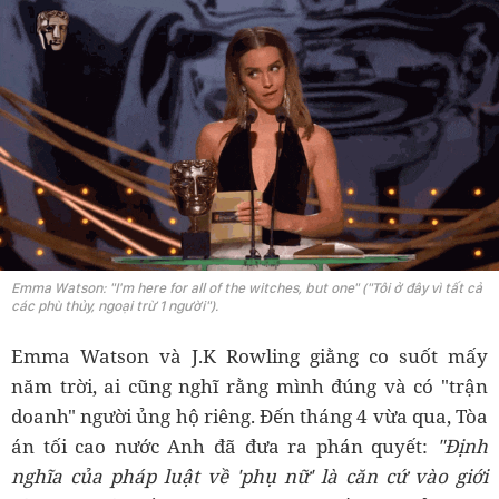
Emma Watson: "I'm here for all of the witches, but one" ("Tôi ở đây vì tất cả
các phù thủy, ngoại trừ 1 người").
Emma Watson và J.K Rowling giằng co suốt mấy
năm trời, ai cũng nghĩ rằng mình đúng và có "trận
doanh" người ủng hộ riêng. Đến tháng 4 vừa qua, Tòa
án tối cao nước Anh đã đưa ra phán quyết:
"Định
nghĩa của pháp luật về 'phụ nữ' là căn cứ vào giới