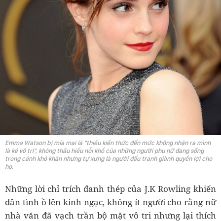
Emma Watson bị mỉa mai là "thiếu kiến thức đến mức không nhận ra mình
là kẻ vô tri", không thấu hiểu nỗi khổ của những người phụ nữ đang sống
trong cảnh khó khăn nhưng tự xưng là người đấu tranh giành quyền lợi cho
họ.
Những lời chỉ trích đanh thép của J.K Rowling khiến
dân tình ồ lên kinh ngạc, không ít người cho rằng nữ
nhà văn đã vạch trần bộ mặt vô tri nhưng lại thích