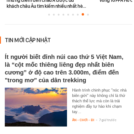
những điểm đến châu Á được du
vòng 16 PPA Hồ C
khách châu Âu tìm kiếm nhiều nhất hè…
TIN MỚI CẬP NHẬT
Ít người biết đỉnh núi cao thứ 5 Việt Nam,
là “cột mốc thiêng liêng đẹp nhất biên
cương” ở độ cao trên 3.000m, điểm đến
"trong mơ" của dân trekking
Hành trình chinh phục "nóc nhà
biên giới" này không chỉ là thử
thách thể lực mà còn là trải
nghiệm đầy tự hào khi chạm
tay…
ĂN - CHƠI - ĐI
-
7 giờ trước