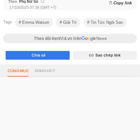
Theo
Phụ Nữ Số
Copy link
17/10/2025 07:36 (GMT +7)
Tags
Emma Watson
Giải Trí
Tin Tức Ngôi Sao
Theo dõi Kenh14.vn trên
Chia sẻ
Sao chép link
CÙNG MỤC
ĐANG HOT