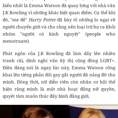
biểu nhất là Emma Watson đã quay lưng với nhà văn
J.K Rowling vì những khác biệt quan điểm. Cụ thể khi
đó, "mẹ đẻ"
Harry Potter
đã bày tỏ những lo ngại về
người chuyển giới và cho rằng nên loại trừ họ ra khỏi
nhóm "người có kinh nguyệt" (people who
menstruate).
Phát ngôn của J.K Rowling đã làm dấy lên nhiều
tranh cãi, dính nghi vấn kỳ thị cộng đồng LGBT+.
Điều đáng nói là ngay lúc này, Emma Watson công
khai lên tiếng phản đối gay gắt người đã nâng đỡ cho
mình. Đồng thời, nữ diễn viên còn nhân cơ hội thể
hiện rằng mình là một nhà hoạt động nữ quyền,
quyết tâm muốn thúc đẩy bình đẳng giới.