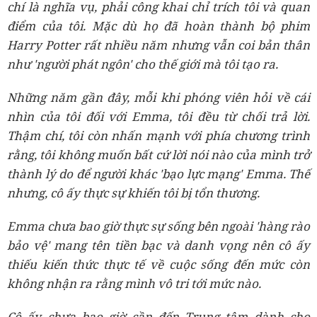
chí là nghĩa vụ, phải công khai chỉ trích tôi và quan
điểm của tôi. Mặc dù họ đã hoàn thành bộ phim
Harry Potter rất nhiều năm nhưng vẫn coi bản thân
như 'người phát ngôn' cho thế giới mà tôi tạo ra.
Những năm gần đây, mỗi khi phóng viên hỏi về cái
nhìn của tôi đối với Emma, tôi đều từ chối trả lời.
Thậm chí, tôi còn nhấn mạnh với phía chương trình
rằng, tôi không muốn bất cứ lời nói nào của mình trở
thành lý do để người khác 'bạo lực mạng' Emma. Thế
nhưng, cô ấy thực sự khiến tôi bị tổn thương.
Emma chưa bao giờ thực sự sống bên ngoài 'hàng rào
bảo vệ' mang tên tiền bạc và danh vọng nên cô ấy
thiếu kiến thức thực tế về cuộc sống đến mức còn
không nhận ra rằng mình vô tri tới mức nào.
Cô ấy chưa bao giờ cần đến Trung tâm dành cho