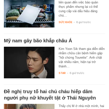
liên quan đến việc bảo quản
thực phẩm nhưng lại có thể
cung cấp vài dấu hiệu đáng
chú…
SỨC KHỎE
-
6 giờ trước
Mỹ nam gây bão khắp châu Á
Kim Yoon Sik tham gia diễn diễn
nhằm chữa căn bệnh hiếm gặp
"hội chứng Tourette". Anh chật
vật nhiều năm, hiện tại trở
thành…
STAR
-
6 giờ trước
Đề nghị truy tố hai chú cháu hiếp dâm
người phụ nữ khuyết tật ở Thái Nguyên
Thấy chị M ở nhà một mình, hai