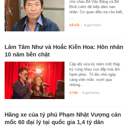
chú cháu Bế Văn Bằng và Bế
Đình Liêm đã hiếp dâm nạn
nhân. Cơ quan điều tra cho biết,
…
XÃ HỘI
-
6 giờ trước
Lâm Tâm Như và Hoắc Kiến Hoa: Hôn nhân
10 năm bền chặt
Cặp đôi vừa kỷ niệm một thập
kỷ cùng nhau vun đắp mái ấm
hạnh phúc. Tổ ấm nhỏ ngày
càng viên mãn, vượt qua
những…
STAR
-
6 giờ trước
Hãng xe của tỷ phú Phạm Nhật Vượng cán
mốc 60 đại lý tại quốc gia 1,4 tỷ dân