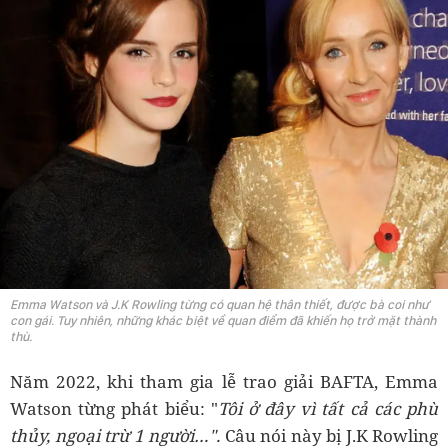
Emma Watson và J.K Rowling từng có quan hệ thân thiết, được bà coi như
con gái. Tuy nhiên, những khác biệt về quan điểm đã khiến họ trở mặt thành
thù.
Năm 2022, khi tham gia lễ trao giải BAFTA, Emma
Watson từng phát biểu: "
Tôi ở đây vì tất cả các phù
thủy, ngoại trừ 1 người…".
Câu nói này bị J.K Rowling