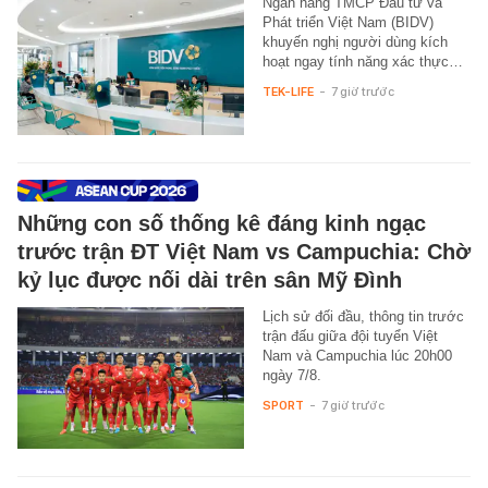
Ngân hàng TMCP Đầu tư và
Phát triển Việt Nam (BIDV)
khuyến nghị người dùng kích
hoạt ngay tính năng xác thực…
TEK-LIFE
-
7 giờ trước
Những con số thống kê đáng kinh ngạc
trước trận ĐT Việt Nam vs Campuchia: Chờ
kỷ lục được nối dài trên sân Mỹ Đình
Lịch sử đối đầu, thông tin trước
trận đấu giữa đội tuyển Việt
Nam và Campuchia lúc 20h00
ngày 7/8.
SPORT
-
7 giờ trước