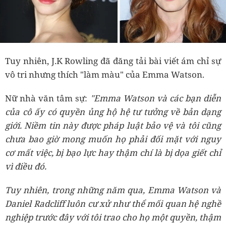
Tuy nhiên, J.K Rowling đã đăng tải bài viết ám chỉ sự
vô tri nhưng thích "làm màu" của Emma Watson.
Nữ nhà văn tâm sự:
"Emma Watson và các bạn diễn
của cô ấy có quyền ủng hộ hệ tư tưởng về bản dạng
giới. Niềm tin này được pháp luật bảo vệ và tôi cũng
chưa bao giờ mong muốn họ phải đối mặt với nguy
cơ mất việc, bị bạo lực hay thậm chí là bị dọa giết chỉ
vì điều đó.
T
uy nhiên, trong những năm qua, Emma Watson và
Daniel Radcliff luôn cư xử như thể mối quan hệ nghề
nghiệp trước đây với tôi trao cho họ một quyền, thậm