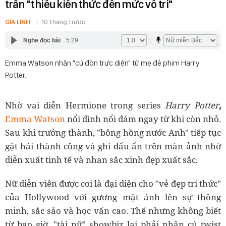
trần "thiếu kiến thức đến mức vô tri"
GIA LINH
10 tháng trước
Nghe đọc bài
5:29
Emma Watson nhận "cú đòn trực diện" từ mẹ đẻ phim Harry
Potter.
Nhờ vai diễn Hermione trong series
Harry Potter
,
Emma Watson
nổi đình nổi đám ngay từ khi còn nhỏ.
Sau khi trưởng thành, "bông hồng nước Anh" tiếp tục
gặt hái thành công và ghi dấu ấn trên màn ảnh nhờ
diễn xuất tinh tế và nhan sắc xinh đẹp xuất sắc.
Nữ diễn viên được coi là đại diện cho "vẻ đẹp tri thức"
của Hollywood với gương mặt ánh lên sự thông
minh, sắc sảo và học vấn cao. Thế nhưng không biết
từ bao giờ, "tài nữ" showbiz lại phải nhận cú twist