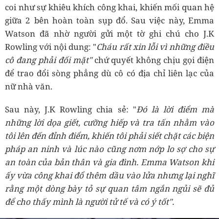
coi như sự khiêu khích công khai, khiến mối quan hệ
giữa 2 bên hoàn toàn sụp đổ. Sau việc này, Emma
Watson đã nhờ người gửi một tờ ghi chú cho J.K
Rowling với nội dung: "
Cháu rất xin lỗi vì những điều
cô đang phải đối mặt"
chứ quyết không chịu gọi điện
để trao đổi sòng phẳng dù cô có địa chỉ liên lạc của
nữ nhà văn.
Sau này, J.K Rowling chia sẻ: "
Đó là lời điểm mà
những lời dọa giết, cưỡng hiếp và tra tấn nhằm vào
tôi lên đến đỉnh điểm, khiến tôi phải siết chặt các biện
pháp an ninh và lúc nào cũng nơm nớp lo sợ cho sự
an toàn của bản thân và gia đình. Emma Watson khi
ấy vừa công khai đổ thêm dầu vào lửa nhưng lại nghĩ
rằng một dòng bày tỏ sự quan tâm ngắn ngủi sẽ đủ
để cho thấy mình là người tử tế và có ý tốt".