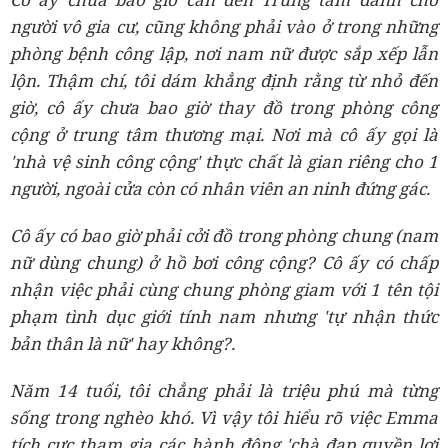
người vô gia cư, cũng không phải vào ở trong những
phòng bệnh công lập, nơi nam nữ được sắp xếp lẫn
lộn. Thậm chí, tôi dám khẳng định rằng từ nhỏ đến
giờ, cô ấy chưa bao giờ thay đồ trong phòng công
cộng ở trung tâm thương mại. Nơi mà cô ấy gọi là
'nhà vệ sinh công cộng' thực chất là gian riêng cho 1
người, ngoài cửa còn có nhân viên an ninh đứng gác.
Cô ấy có bao giờ phải cởi đồ trong phòng chung (nam
nữ dùng chung) ở hồ bơi công cộng? Cô ấy có chấp
nhận việc phải cùng chung phòng giam với 1 tên tội
phạm tình dục giới tính nam nhưng 'tự nhận thức
bản thân là nữ' hay không?.
Năm 14 tuổi, tôi chẳng phải là triệu phú mà từng
sống trong nghèo khó. Vì vậy tôi hiểu rõ việc Emma
tích cực tham gia các hành động 'chà đạp quyền lợi