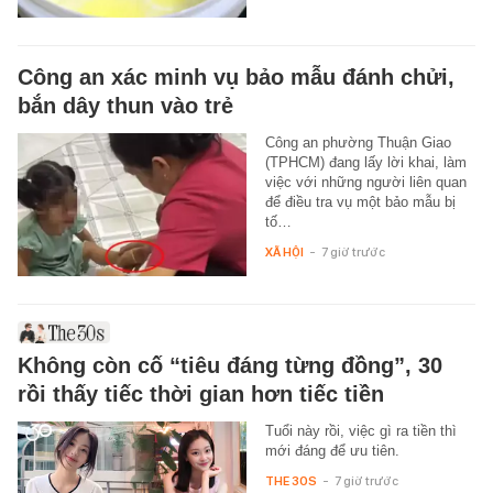
Công an xác minh vụ bảo mẫu đánh chửi,
bắn dây thun vào trẻ
Công an phường Thuận Giao
(TPHCM) đang lấy lời khai, làm
việc với những người liên quan
để điều tra vụ một bảo mẫu bị
tố…
XÃ HỘI
-
7 giờ trước
Không còn cố “tiêu đáng từng đồng”, 30
rồi thấy tiếc thời gian hơn tiếc tiền
Tuổi này rồi, việc gì ra tiền thì
mới đáng để ưu tiên.
THE 30S
-
7 giờ trước