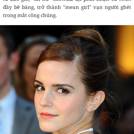
đầy bẽ bàng, trở thành "mean girl" vạn người ghét
trong mắt công chúng.