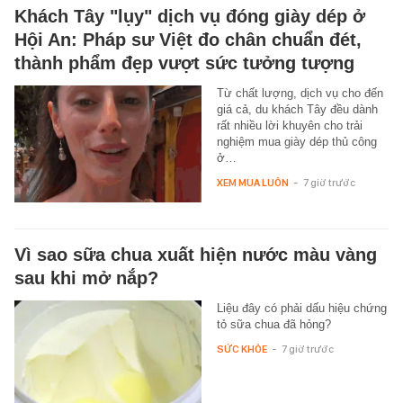
Khách Tây "lụy" dịch vụ đóng giày dép ở
Hội An: Pháp sư Việt đo chân chuẩn đét,
thành phẩm đẹp vượt sức tưởng tượng
Từ chất lượng, dịch vụ cho đến
giá cả, du khách Tây đều dành
rất nhiều lời khuyên cho trải
nghiệm mua giày dép thủ công
ở…
XEM MUA LUÔN
-
7 giờ trước
Vì sao sữa chua xuất hiện nước màu vàng
sau khi mở nắp?
Liệu đây có phải dấu hiệu chứng
tỏ sữa chua đã hỏng?
SỨC KHỎE
-
7 giờ trước