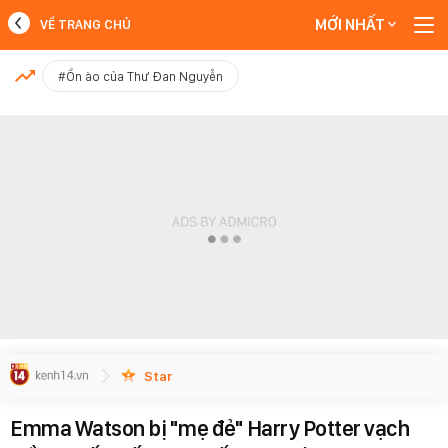
MỚI NHẤT
VỀ TRANG CHỦ
MỚI NHẤT
#Ồn ào của Thư Đan Nguyễn
Xem thêm
Star
Emma Watson bị "mẹ đẻ" Harry Potter vạch