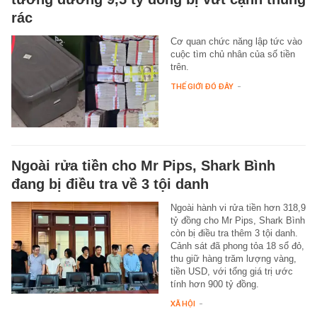
rác
Cơ quan chức năng lập tức vào
cuộc tìm chủ nhân của số tiền
trên.
THẾ GIỚI ĐÓ ĐÂY
-
Ngoài rửa tiền cho Mr Pips, Shark Bình
đang bị điều tra về 3 tội danh
Ngoài hành vi rửa tiền hơn 318,9
tỷ đồng cho Mr Pips, Shark Bình
còn bị điều tra thêm 3 tội danh.
Cảnh sát đã phong tỏa 18 sổ đỏ,
thu giữ hàng trăm lượng vàng,
tiền USD, với tổng giá trị ước
tính hơn 900 tỷ đồng.
XÃ HỘI
-