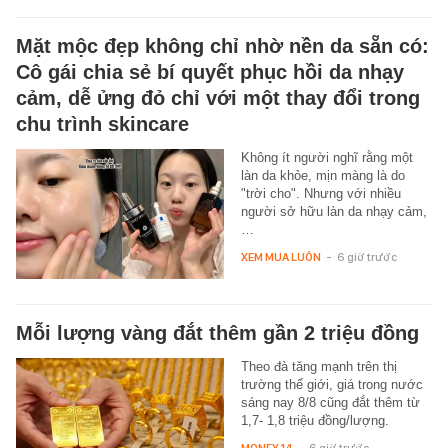
Mặt mộc đẹp không chỉ nhờ nền da sẵn có:
Cô gái chia sẻ bí quyết phục hồi da nhạy
cảm, dễ ửng đỏ chỉ với một thay đổi trong
chu trình skincare
Không ít người nghĩ rằng một
làn da khỏe, mịn màng là do
"trời cho". Nhưng với nhiều
người sở hữu làn da nhạy cảm,
…
XEM MUA LUÔN
-
6 giờ trước
Mỗi lượng vàng đắt thêm gần 2 triệu đồng
Theo đà tăng mạnh trên thị
trường thế giới, giá trong nước
sáng nay 8/8 cũng đắt thêm từ
1,7- 1,8 triệu đồng/lượng.
MONEY.14
-
6 giờ trước