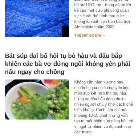
hồ sơ UFO mới, trong đó có lời
kể của một cựu phi công quân
sự về vật thể hình tam giác
khổng lồ xuất hiện trên bầu trời
Afghanistan năm 2002.
THẾ GIỚI ĐÓ ĐÂY
-
Bát súp đại bổ hội tụ bò hàu và đậu bắp
khiến các bà vợ đứng ngồi không yên phải
nấu ngay cho chồng
Không cần hầm xương hay
chuẩn bị quá nhiều nguyên liệu,
món súp kết hợp thịt bò, hàu,
trứng và đậu bắp đang được
nhiều người chú ý nhờ cách chế
biến khá lạ. Cách làm chỉ mất
khoảng 10-15 phút nhưng vẫn
tạo ra một phần súp nóng hổi, có
vị ngọt tự nhiên và độ sánh nhẹ
đặc trưng.