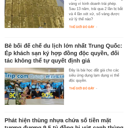
vàng vì kinh doanh trái phép.
Sau 13 năm, trải qua 2 lần bị bắt
và 4 lần xét xử, số vàng được
xử lý thế nào?
THẾ GIỚI ĐÓ ĐÂY
-
Bê bối đế chế du lịch lớn nhất Trung Quốc:
Ép khách sạn ký hợp đồng độc quyền, đối
tác không thể tự quyết định giá
Đây là bài học đắt giá cho các
siêu ứng dụng lạm dụng vị thế
độc quyền.
THẾ GIỚI ĐÓ ĐÂY
-
Phát hiện thùng nhựa chứa số tiền mặt
tương đương 9,5 tỷ đồng bị vứt cạnh thùng