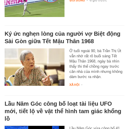
ĐỜI SỐNG
-
6 giờ trước
Ký ức nghẹn lòng của người vợ Biệt động
Sài Gòn giữa Tết Mậu Thân 1968
Ở tuổi ngoài 90, bà Trần Thị Út
vẫn nhớ rất rõ buổi sáng Tết
Mậu Thân 1968, ngày bà nhìn
thấy thi thể chồng ngay trước
căn nhà của mình nhưng không
dám bước ra nhận.
XÃ HỘI
-
Lầu Năm Góc công bố loạt tài liệu UFO
mới, tiết lộ về vật thể hình tam giác khổng
lồ
Lầu Năm Góc vừa công bố 41