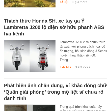
XÃ HỘI
-
6 giờ trước
Thách thức Honda SH, xe tay ga Ý
Lambretta J200 lộ diện sở hữu phanh ABS
hai kênh
Lambretta J200 vừa chính thức
tái xuất với phong cách hoài cổ
ấn tượng, hồi sinh dòng J-Series
huyền thoại thập niên 60.
Trang…
TEK-LIFE
-
6 giờ trước
Phát hiện ảnh chân dung, ví khắc dòng chữ
‘Quân giải phóng’ trong mộ liệt sĩ chưa rõ
danh tính
Trong quá trình khai quật, lấy