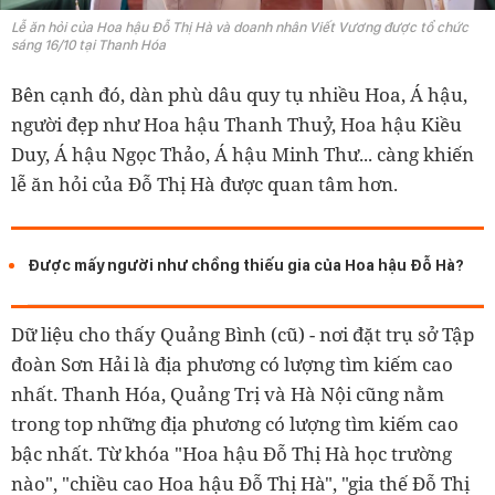
Lễ ăn hỏi của Hoa hậu Đỗ Thị Hà và doanh nhân Viết Vương được tổ chức
sáng 16/10 tại Thanh Hóa
Bên cạnh đó, dàn phù dâu quy tụ nhiều Hoa, Á hậu,
người đẹp như Hoa hậu Thanh Thuỷ, Hoa hậu Kiều
Duy, Á hậu Ngọc Thảo, Á hậu Minh Thư... càng khiến
lễ ăn hỏi của Đỗ Thị Hà được quan tâm hơn.
Được mấy người như chồng thiếu gia của Hoa hậu Đỗ Hà?
Dữ liệu cho thấy Quảng Bình (cũ) - nơi đặt trụ sở Tập
đoàn Sơn Hải là địa phương có lượng tìm kiếm cao
nhất. Thanh Hóa, Quảng Trị và Hà Nội cũng nằm
trong top những địa phương có lượng tìm kiếm cao
bậc nhất. Từ khóa "Hoa hậu Đỗ Thị Hà học trường
nào", "chiều cao Hoa hậu Đỗ Thị Hà", "gia thế Đỗ Thị