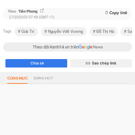
Theo
Tiền Phong
Copy link
17/10/2025 07:49 (GMT +7)
Tags
Giải Trí
Nguyễn Viết Vương
Đỗ Thị Hà
Sao 
Theo dõi Kenh14.vn trên
Chia sẻ
Sao chép link
CÙNG MỤC
ĐANG HOT