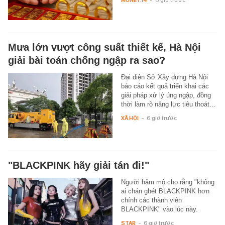
Mưa lớn vượt công suất thiết kế, Hà Nội
giải bài toán chống ngập ra sao?
Đại diện Sở Xây dựng Hà Nội
báo cáo kết quả triển khai các
giải pháp xử lý úng ngập, đồng
thời làm rõ năng lực tiêu thoát…
XÃ HỘI
-
6 giờ trước
"BLACKPINK hãy giải tán đi!"
Người hâm mộ cho rằng "không
ai chán ghét BLACKPINK hơn
chính các thành viên
BLACKPINK" vào lúc này.
STAR
-
6 giờ trước