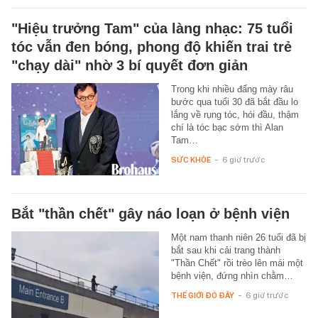
"Hiệu trưởng Tam" của làng nhạc: 75 tuổi
tóc vẫn đen bóng, phong độ khiến trai trẻ
"chạy dài" nhờ 3 bí quyết đơn giản
Trong khi nhiều đấng mày râu
bước qua tuổi 30 đã bắt đầu lo
lắng về rụng tóc, hói đầu, thậm
chí là tóc bạc sớm thì Alan
Tam…
SỨC KHỎE
-
6 giờ trước
Bắt "thần chết" gây náo loạn ở bệnh viện
Một nam thanh niên 26 tuổi đã bị
bắt sau khi cải trang thành
"Thần Chết" rồi trèo lên mái một
bệnh viện, đứng nhìn chằm…
THẾ GIỚI ĐÓ ĐÂY
-
6 giờ trước