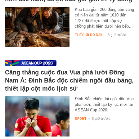
Kho báu gồm 266 đồng tiền vàng
có niên đại từ năm 1610 đến
1727 đã được một cặp vợ
chồng phát hiện dưới nền bếp…
THẾ GIỚI ĐÓ ĐÂY
-
6 giờ trước
Căng thẳng cuộc đua Vua phá lưới Đông
Nam Á: Đình Bắc độc chiếm ngôi đầu bảng,
thiết lập cột mốc lịch sử
Đình Bắc chiếm lại ngôi đầu Vua
phá lưới, thiết lập kỷ lục mới tại
ASEAN Cup 2026.
SPORT
-
6 giờ trước