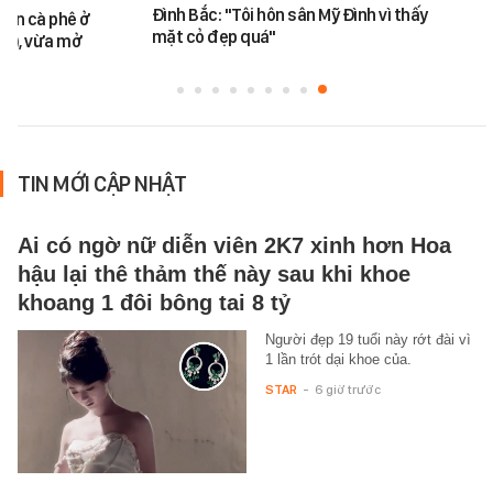
Đình Bắc: "Tôi hôn sân Mỹ Đình vì thấy
bán cà phê ở
mặt cỏ đẹp quá"
M), vừa mở
TIN MỚI CẬP NHẬT
Ai có ngờ nữ diễn viên 2K7 xinh hơn Hoa
hậu lại thê thảm thế này sau khi khoe
khoang 1 đôi bông tai 8 tỷ
Người đẹp 19 tuổi này rớt đài vì
1 lần trót dại khoe của.
STAR
-
6 giờ trước