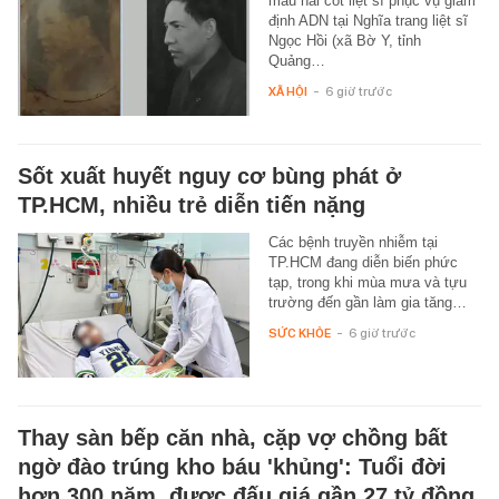
mẫu hài cốt liệt sĩ phục vụ giám
định ADN tại Nghĩa trang liệt sĩ
Ngọc Hồi (xã Bờ Y, tỉnh
Quảng…
XÃ HỘI
-
6 giờ trước
Sốt xuất huyết nguy cơ bùng phát ở
TP.HCM, nhiều trẻ diễn tiến nặng
Các bệnh truyền nhiễm tại
TP.HCM đang diễn biến phức
tạp, trong khi mùa mưa và tựu
trường đến gần làm gia tăng…
SỨC KHỎE
-
6 giờ trước
Thay sàn bếp căn nhà, cặp vợ chồng bất
ngờ đào trúng kho báu 'khủng': Tuổi đời
hơn 300 năm, được đấu giá gần 27 tỷ đồng