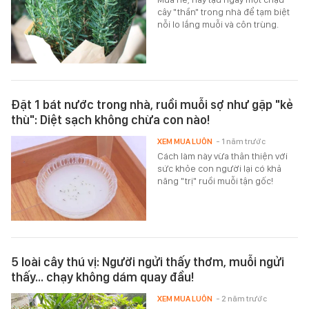
cây "thần" trong nhà để tạm biệt
nỗi lo lắng muỗi và côn trùng.
Đặt 1 bát nước trong nhà, ruồi muỗi sợ như gặp "kẻ
thù": Diệt sạch không chừa con nào!
XEM MUA LUÔN
- 1 năm trước
Cách làm này vừa thân thiện với
sức khỏe con người lại có khả
năng "trị" ruồi muỗi tận gốc!
5 loài cây thú vị: Người ngửi thấy thơm, muỗi ngửi
thấy... chạy không dám quay đầu!
XEM MUA LUÔN
- 2 năm trước