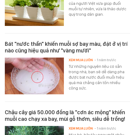
của người Việt vừa giúp đuổi
muỗi tự nhiên, vừa là thảo dược
quý trong dân gian.
Bát "nước thần" khiến muỗi sợ bay màu, đặt ở vị trí
nào cũng hiệu quả như "vàng mười"
XEM MUA LUÔN
- 1 năm trước
Từ những nguyên liệu có sẵn
trong nhà, bạn sẽ dễ dàng pha
được bát nước đuổi muỗi hiệu
quả mà chẳng cần tốn nhiều
công sức.
Chậu cây giá 50.000 đồng là "cơn ác mộng" khiến
muỗi cao chạy xa bay, mùi gỗ thơm, siêu dễ trồng!
XEM MUA LUÔN
- 1 năm trước
Mùa hè, hãy tậu ngay một chậu