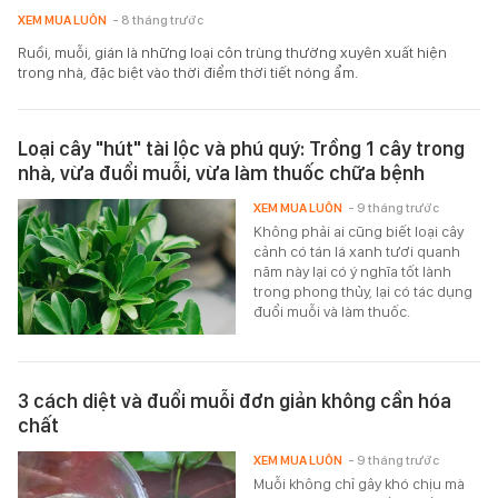
XEM MUA LUÔN
- 8 tháng trước
Ruồi, muỗi, gián là những loại côn trùng thường xuyên xuất hiện
trong nhà, đặc biệt vào thời điểm thời tiết nóng ẩm.
Loại cây "hút" tài lộc và phú quý: Trồng 1 cây trong
nhà, vừa đuổi muỗi, vừa làm thuốc chữa bệnh
XEM MUA LUÔN
- 9 tháng trước
Không phải ai cũng biết loại cây
cảnh có tán lá xanh tươi quanh
năm này lại có ý nghĩa tốt lành
trong phong thủy, lại có tác dụng
đuổi muỗi và làm thuốc.
3 cách diệt và đuổi muỗi đơn giản không cần hóa
chất
XEM MUA LUÔN
- 9 tháng trước
Muỗi không chỉ gây khó chịu mà