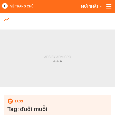
MỚI NHẤT
VỀ TRANG CHỦ
MỚI NHẤT
Xem thêm
Tag: đuổi muỗi