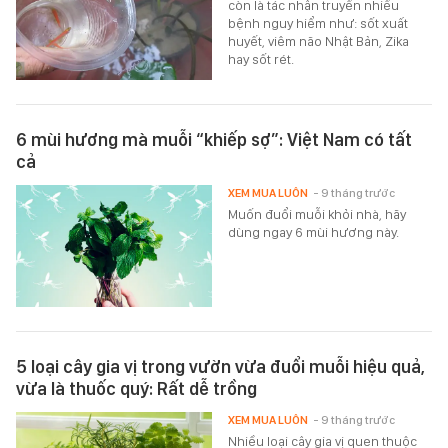
còn là tác nhân truyền nhiều
bệnh nguy hiểm như: sốt xuất
huyết, viêm não Nhật Bản, Zika
hay sốt rét.
6 mùi hương mà muỗi “khiếp sợ”: Việt Nam có tất
cả
XEM MUA LUÔN
- 9 tháng trước
Muốn đuổi muỗi khỏi nhà, hãy
dùng ngay 6 mùi hương này.
5 loại cây gia vị trong vườn vừa đuổi muỗi hiệu quả,
vừa là thuốc quý: Rất dễ trồng
XEM MUA LUÔN
- 9 tháng trước
Nhiều loại cây gia vị quen thuộc