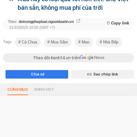
bán sẵn, không mua phí của trời
Theo
doisongphapluat.nguoiduatin.vn
Copy link
31/10/2025 10:00 (GMT +7)
Tags
Cà Chua
Mua Sắm
Mẹo
Nhà Bếp
Theo dõi Kenh14.vn trên
Chia sẻ
Sao chép link
CÙNG MỤC
ĐANG HOT