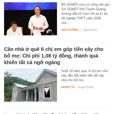
Bộ GD&ĐT vừa có công văn gửi
Sở GD&ĐT tỉnh Tuyên Quang,
hướng dẫn tổ chức thi lại kì thi
tốt nghiệp THPT năm 2026
cho…
HỌC ĐƯỜNG
-
7 giờ trước
Căn nhà ở quê 6 chị em góp tiền xây cho
bố mẹ: Chi phí 1,08 tỷ đồng, thành quả
khiến tất cả ngỡ ngàng
Suốt 10 năm qua, 6 chị em nhà
này đều tiết kiệm tiền để xây
nhà cho bố mẹ.
MONEY.14
-
6 giờ trước