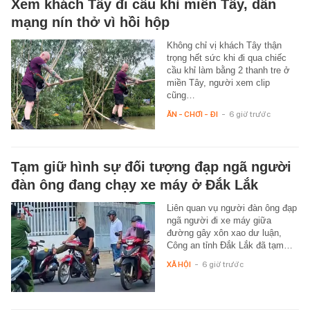
Xem khách Tây đi cầu khỉ miền Tây, dân
mạng nín thở vì hồi hộp
Không chỉ vị khách Tây thận
trọng hết sức khi đi qua chiếc
cầu khỉ làm bằng 2 thanh tre ở
miền Tây, người xem clip
cũng…
ĂN - CHƠI - ĐI
-
6 giờ trước
Tạm giữ hình sự đối tượng đạp ngã người
đàn ông đang chạy xe máy ở Đắk Lắk
Liên quan vụ người đàn ông đạp
ngã người đi xe máy giữa
đường gây xôn xao dư luận,
Công an tỉnh Đắk Lắk đã tạm…
XÃ HỘI
-
6 giờ trước