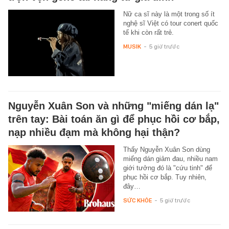
Nữ ca sĩ này là một trong số ít
nghệ sĩ Việt có tour conert quốc
tế khi còn rất trẻ.
MUSIK
-
5 giờ trước
Nguyễn Xuân Son và những "miếng dán lạ"
trên tay: Bài toán ăn gì để phục hồi cơ bắp,
nạp nhiều đạm mà không hại thận?
Thấy Nguyễn Xuân Son dùng
miếng dán giảm đau, nhiều nam
giới tưởng đó là "cứu tinh" để
phục hồi cơ bắp. Tuy nhiên,
đây…
SỨC KHỎE
-
5 giờ trước