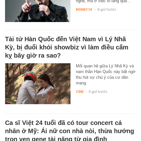
nghệ, mà ở việc lo lắng quá…
MONEY.14
-
6 giờ trước
Tài tử Hàn Quốc đến Việt Nam vì Lý Nhã
Kỳ, bị đuổi khỏi showbiz vì làm điều cấm
kỵ bây giờ ra sao?
Mối quan hệ giữa Lý Nhã Kỳ và
nam thần Hàn Quốc này bất ngờ
thu hút sự chú ý của cư dân
mạng.
CINE
-
5 giờ trước
Ca sĩ Việt 24 tuổi đã có tour concert cá
nhân ở Mỹ: Ái nữ con nhà nòi, thừa hưởng
trọn vẹn gene tài năng từ gia đình