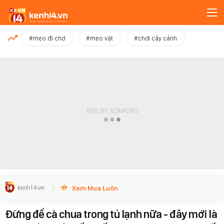
MỚI NHẤT
#mẹo đi chợ
#mẹo vặt
#chơi cây cảnh
Xem thêm
Xem Mua Luôn
Đừng để cà chua trong tủ lạnh nữa - đây mới là