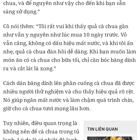
chua, và để nguyên như vậy cho đến khi bạn sẵn
sàng sử dụng.”
Cô nói thêm: “Tôi rất vui khi thấy quả cà chua gần
như vẫn y nguyên như lúc mua 10 ngày trước. Vỏ
vẫn căng, không có dấu hiệu mất nước, và khi tôi ấn
nhẹ, quả cà chua đàn hồi dễ dàng. Khi bạn muốn làm
món ăn có cà chua cho bữa tối, chỉ cần bóc băng dính
ra và cắt lát là xong.”
Cách dán băng dính lên phần cuống cà chua đã được
nhiều người thử nghiệm và cho thấy hiệu quả rõ rệt.
Nó giúp ngăn mất nước và làm chậm quá trình chín,
giữ cho cà chua tươi mọng lâu hơn.
Tuy nhiên, điều quan trọng là
TIN LIÊN QUAN
không nên để cà chua trong tủ
lạnh. Lý do là vì nhiệt độ lạnh