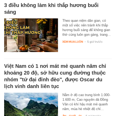
3 điều không làm khi thắp hương buổi
sáng
Theo quan niệm dân gian, có
một số việc nên tránh khi thắp
hương buổi sáng để không gian
thờ cúng luôn gọn gàng, trang…
XEM MUA LUÔN
-
5 giờ trước
Việt Nam có 1 nơi mát mẻ quanh năm chỉ
khoảng 20 độ, sở hữu cung đường thuộc
nhóm "tứ đại đỉnh đèo", được Oscar du
lịch vinh danh liên tục
Nằm ở độ cao trung bình 1.000-
1.600 m, Cao nguyên đá Đồng
Văn có khí hậu mát mẻ quanh
năm, mùa hè nhiệt độ chỉ…
ĂN - CHƠI - ĐI
-
5 giờ trước