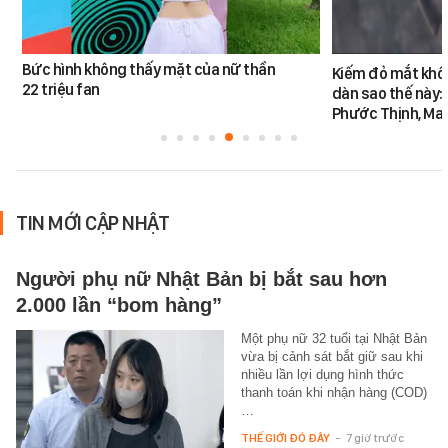
Bức hình không thấy mặt của nữ thần
Kiếm đỏ mắt khôn
22 triệu fan
dàn sao thế này:
Phước Thịnh, Ma
TIN MỚI CẬP NHẬT
Người phụ nữ Nhật Bản bị bắt sau hơn
2.000 lần “bom hàng”
Một phụ nữ 32 tuổi tại Nhật Bản
vừa bị cảnh sát bắt giữ sau khi
nhiều lần lợi dụng hình thức
thanh toán khi nhận hàng (COD)
…
THẾ GIỚI ĐÓ ĐÂY
-
7 giờ trước