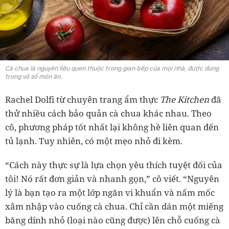
Cà chua là nguyên liệu quen thuộc trong gian bếp của mọi nhà, được dùng
trong vô số món ăn.
Rachel Dolfi từ chuyên trang ẩm thực
The Kitchen
đã
thử nhiều cách bảo quản cà chua khác nhau. Theo
cô, phương pháp tốt nhất lại không hề liên quan đến
tủ lạnh. Tuy nhiên, có một mẹo nhỏ đi kèm.
“Cách này thực sự là lựa chọn yêu thích tuyệt đối của
tôi! Nó rất đơn giản và nhanh gọn,” cô viết. “Nguyên
lý là bạn tạo ra một lớp ngăn vi khuẩn và nấm mốc
xâm nhập vào cuống cà chua. Chỉ cần dán một miếng
băng dính nhỏ (loại nào cũng được) lên chỗ cuống cà