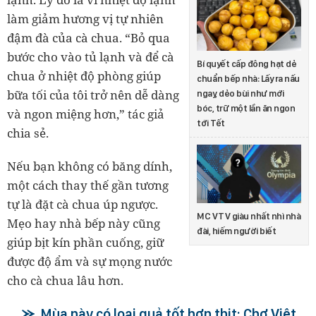
làm giảm hương vị tự nhiên
đậm đà của cà chua. “Bỏ qua
bước cho vào tủ lạnh và để cà
Bí quyết cấp đông hạt dẻ
chua ở nhiệt độ phòng giúp
chuẩn bếp nhà: Lấy ra nấu
bữa tối của tôi trở nên dễ dàng
ngay, dẻo bùi như mới
bóc, trữ một lần ăn ngon
và ngon miệng hơn,” tác giả
tới Tết
chia sẻ.
Nếu bạn không có băng dính,
một cách thay thế gần tương
tự là đặt cà chua úp ngược.
MC VTV giàu nhất nhì nhà
Mẹo hay nhà bếp này cũng
đài, hiếm người biết
giúp bịt kín phần cuống, giữ
được độ ẩm và sự mọng nước
cho cà chua lâu hơn.
Mùa này có loại quả tốt hơn thịt: Chợ Việt