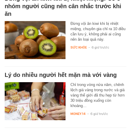
nhóm người cũng nên cân nhắc trước khi
ăn
Đừng vội ăn kiwi khi bị nhiệt
miệng, chuyên gia chỉ ra 10 điều
cần lưu ý, không phải ai cũng
nên ăn loại quả này.
SỨC KHỎE
-
6 giờ trước
Lý do nhiều người hết mặn mà với vàng
Chỉ trong vòng nửa năm, chênh
lệch giá vàng trong nước và giá
vàng thế giới đã thu hẹp từ hơn
30 triệu đồng xuống còn
khoảng…
MONEY.14
-
6 giờ trước