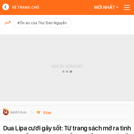
MỚI NHẤT
VỀ TRANG CHỦ
MỚI NHẤT
#Ồn ào của Thư Đan Nguyễn
Xem thêm
Star
Dua Lipa cưới gây sốt: Từ trang sách mở ra tình