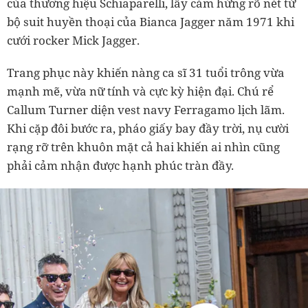
của thương hiệu Schiaparelli, lấy cảm hứng rõ nét từ
bộ suit huyền thoại của Bianca Jagger năm 1971 khi
cưới rocker Mick Jagger.
Trang phục này khiến nàng ca sĩ 31 tuổi trông vừa
mạnh mẽ, vừa nữ tính và cực kỳ hiện đại. Chú rể
Callum Turner diện vest navy Ferragamo lịch lãm.
Khi cặp đôi bước ra, pháo giấy bay đầy trời, nụ cười
rạng rỡ trên khuôn mặt cả hai khiến ai nhìn cũng
phải cảm nhận được hạnh phúc tràn đầy.