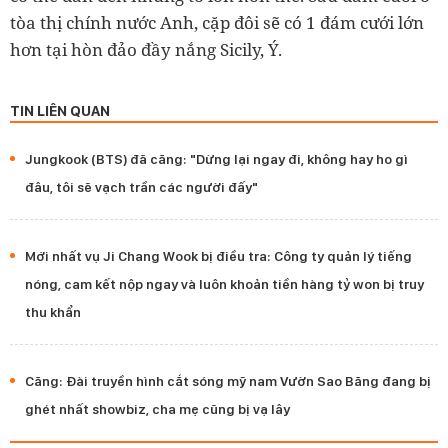
tòa thị chính nước Anh, cặp đôi sẽ có 1 đám cưới lớn
hơn tại hòn đảo đầy nắng Sicily, Ý.
TIN LIÊN QUAN
Jungkook (BTS) đã căng: "Dừng lại ngay đi, không hay ho gì
đâu, tôi sẽ vạch trần các người đấy"
Mới nhất vụ Ji Chang Wook bị điều tra: Công ty quản lý tiếng
nóng, cam kết nộp ngay và luôn khoản tiền hàng tỷ won bị truy
thu khẩn
Căng: Đài truyền hình cắt sóng mỹ nam Vườn Sao Băng đang bị
ghét nhất showbiz, cha mẹ cũng bị vạ lây