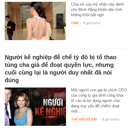
Chia sẻ của mỹ nhân này dành
cho Minh Hằng khiến dân tình
không khỏi bất ngờ.
CINE
-
6 giờ trước
Người kế nghiệp đế chế tỷ đô bị tố thao
túng cha già để đoạt quyền lực, nhưng
cuối cùng lại là người duy nhất đã nói
đúng
Một người con gái bị chính CEO
của công ty gia đình công khai
tố cáo là lợi dụng người cha
đang suy yếu để chiếm đoạt
một…
THẾ GIỚI ĐÓ ĐÂY
-
6 giờ trước