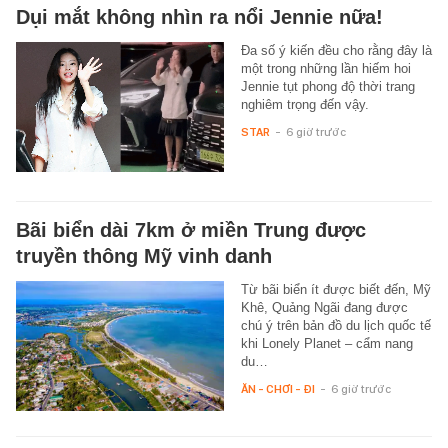
Dụi mắt không nhìn ra nổi Jennie nữa!
Đa số ý kiến đều cho rằng đây là
một trong những lần hiếm hoi
Jennie tụt phong độ thời trang
nghiêm trọng đến vậy.
STAR
-
6 giờ trước
Bãi biển dài 7km ở miền Trung được
truyền thông Mỹ vinh danh
Từ bãi biển ít được biết đến, Mỹ
Khê, Quảng Ngãi đang được
chú ý trên bản đồ du lịch quốc tế
khi Lonely Planet – cẩm nang
du…
ĂN - CHƠI - ĐI
-
6 giờ trước