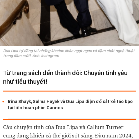
Dua Lipa tự đăng tải những khoảnh khắc ngọt ngào và đậm chất nghệ thuật
trong đám cưới. Ảnh: Instagram
Từ trang sách đến thành đôi: Chuyện tình yêu
như tiểu thuyết!
Irina Shayk, Salma Hayek và Dua Lipa diện đồ cắt xẻ táo bạo
tại liên hoan phim Cannes
Câu chuyện tình của Dua Lipa và Callum Turner
cũng đang khiến cả thế giới sốt sắng. Đầu năm 2024,