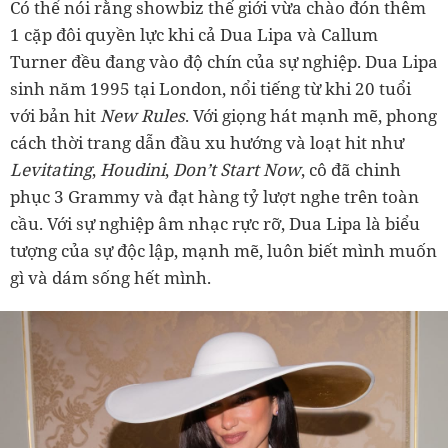
Có thể nói rằng showbiz thế giới vừa chào đón thêm
1 cặp đôi quyền lực khi cả Dua Lipa và Callum
Turner đều đang vào độ chín của sự nghiệp. Dua Lipa
sinh năm 1995 tại London, nổi tiếng từ khi 20 tuổi
với bản hit
New Rules
. Với giọng hát mạnh mẽ, phong
cách thời trang dẫn đầu xu hướng và loạt hit như
Levitating
,
Houdini
,
Don’t Start Now
, cô đã chinh
phục 3 Grammy và đạt hàng tỷ lượt nghe trên toàn
cầu. Với sự nghiệp âm nhạc rực rỡ, Dua Lipa là biểu
tượng của sự độc lập, mạnh mẽ, luôn biết mình muốn
gì và dám sống hết mình.