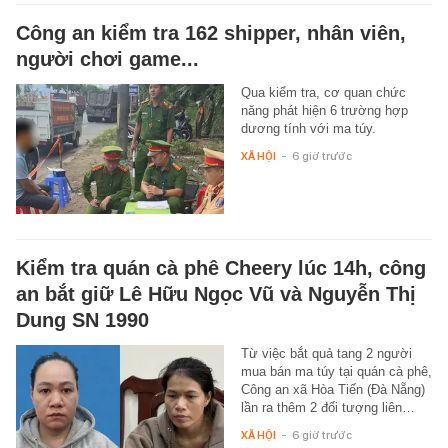
Công an kiểm tra 162 shipper, nhân viên,
người chơi game...
Qua kiểm tra, cơ quan chức
năng phát hiện 6 trường hợp
dương tính với ma túy.
XÃ HỘI
-
6 giờ trước
Kiểm tra quán cà phê Cheery lúc 14h, công
an bắt giữ Lê Hữu Ngọc Vũ và Nguyễn Thị
Dung SN 1990
Từ việc bắt quả tang 2 người
mua bán ma túy tại quán cà phê,
Công an xã Hòa Tiến (Đà Nẵng)
lần ra thêm 2 đối tượng liên…
XÃ HỘI
-
6 giờ trước