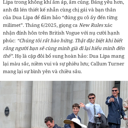
Lipa trong không khí ấm áp, ấm cúng. Đáng yêu hơn,
anh đã lén thiết kế nhẫn cùng chị gái và bạn thân
của Dua Lipa để đảm bảo “đúng gu cô ấy đến từng
milimet”. Tháng 6/2025, giọng ca
New Rules
xác
nhận đính hôn trên British Vogue với nụ cười hạnh
phúc:
“Chúng tôi rất hào hứng. Thật đặc biệt khi biết
rằng người bạn sẽ cùng mình già đi lại hiểu mình đến
thế”.
Họ là cặp đôi bổ sung hoàn hảo: Dua Lipa mang
lại màu sắc, niềm vui và sự phiêu lưu; Callum Turner
mang lại sự bình yên và chiều sâu.