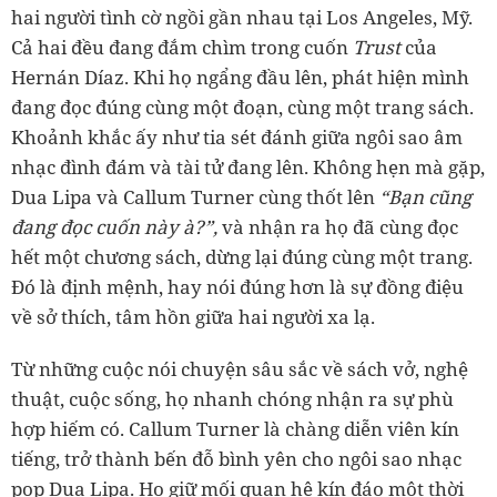
hai người tình cờ ngồi gần nhau tại Los Angeles, Mỹ.
Cả hai đều đang đắm chìm trong cuốn
Trust
của
Hernán Díaz. Khi họ ngẩng đầu lên, phát hiện mình
đang đọc đúng cùng một đoạn, cùng một trang sách.
Khoảnh khắc ấy như tia sét đánh giữa ngôi sao âm
nhạc đình đám và tài tử đang lên. Không hẹn mà gặp,
Dua Lipa và Callum Turner cùng thốt lên
“Bạn cũng
đang đọc cuốn này à?”,
và nhận ra họ đã cùng đọc
hết một chương sách, dừng lại đúng cùng một trang.
Đó là định mệnh, hay nói đúng hơn là sự đồng điệu
về sở thích, tâm hồn giữa hai người xa lạ.
Từ những cuộc nói chuyện sâu sắc về sách vở, nghệ
thuật, cuộc sống, họ nhanh chóng nhận ra sự phù
hợp hiếm có. Callum Turner là chàng diễn viên kín
tiếng, trở thành bến đỗ bình yên cho ngôi sao nhạc
pop Dua Lipa. Họ giữ mối quan hệ kín đáo một thời