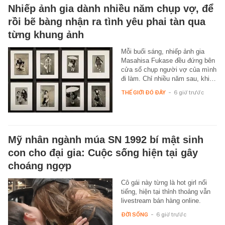
Nhiếp ảnh gia dành nhiều năm chụp vợ, để
rồi bẽ bàng nhận ra tình yêu phai tàn qua
từng khung ảnh
Mỗi buổi sáng, nhiếp ảnh gia
Masahisa Fukase đều đứng bên
cửa sổ chụp người vợ của mình
đi làm. Chỉ nhiều năm sau, khi…
THẾ GIỚI ĐÓ ĐÂY
-
6 giờ trước
Mỹ nhân ngành múa SN 1992 bí mật sinh
con cho đại gia: Cuộc sống hiện tại gây
choáng ngợp
Cô gái này từng là hot girl nổi
tiếng, hiện tại thỉnh thoảng vẫn
livestream bán hàng online.
ĐỜI SỐNG
-
6 giờ trước