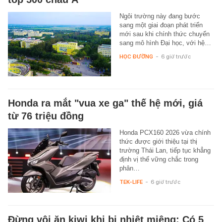
Ngôi trường này đang bước
sang một giai đoạn phát triển
mới sau khi chính thức chuyển
sang mô hình Đại học, với hệ…
HỌC ĐƯỜNG
-
6 giờ trước
Honda ra mắt "vua xe ga" thế hệ mới, giá
từ 76 triệu đồng
Honda PCX160 2026 vừa chính
thức được giới thiệu tại thị
trường Thái Lan, tiếp tục khẳng
định vị thế vững chắc trong
phân…
TEK-LIFE
-
6 giờ trước
Đừng vội ăn kiwi khi bị nhiệt miệng: Có 5