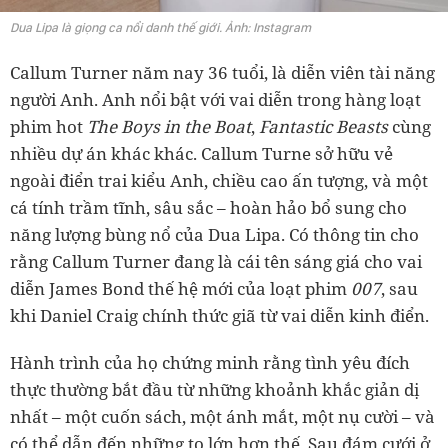
Dua Lipa là giọng ca nổi danh thế giới. Ảnh: Instagram
Callum Turner năm nay 36 tuổi, là diễn viên tài năng
người Anh. Anh nổi bật với vai diễn trong hàng loạt
phim hot
The Boys in the Boat
,
Fantastic Beasts
cùng
nhiều dự án khác khác. Callum Turne sở hữu vẻ
ngoài điển trai kiểu Anh, chiều cao ấn tượng, và một
cá tính trầm tĩnh, sâu sắc – hoàn hảo bổ sung cho
năng lượng bùng nổ của Dua Lipa. Có thông tin cho
rằng Callum Turner đang là cái tên sáng giá cho vai
diễn James Bond thế hệ mới của loạt phim
007
, sau
khi Daniel Craig chính thức giã từ vai diễn kinh điển.
Hành trình của họ chứng minh rằng tình yêu đích
thực thường bắt đầu từ những khoảnh khắc giản dị
nhất – một cuốn sách, một ánh mắt, một nụ cười – và
có thể dẫn đến những to lớn hơn thế. Sau đám cưới ở