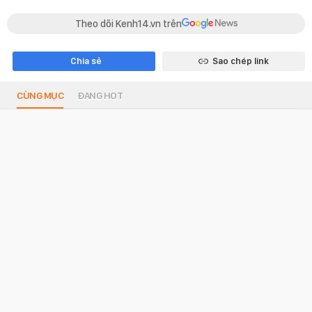
Theo dõi Kenh14.vn trên
Chia sẻ
Sao chép link
CÙNG MỤC
ĐANG HOT