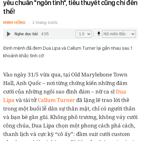
yêu chuẩn "ngôn tình", tiểu thuyết cũng chỉ đến
thế!
MINH HỒNG
2 tháng trước
Nghe đọc bài
4:05
Định mệnh đã đem Dua Lipa và Callum Turner lại gần nhau sau 1
khoảnh khắc tình cờ.
Vào ngày 31/5 vừa qua, tại Old Marylebone Town
Hall, Anh Quốc – nơi từng chứng kiến những đám
cưới của những ngôi sao đình đám – nữ ca sĩ
Dua
Lipa
và tài tử
Callum Turner
đã lặng lẽ trao lời thề
trong một buổi lễ dân sự thân mật, chỉ có người thân
và bạn bè gần gũi. Không phô trương, không váy cưới
công chúa, Dua Lipa chọn một phong cách phá cách,
thanh lịch và cực kỳ “cô ấy”: đầm suit cưới custom