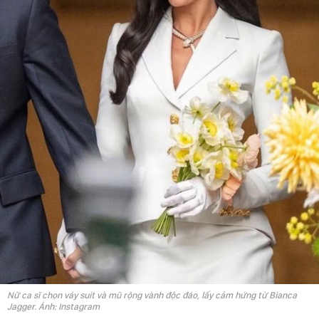
Nữ ca sĩ chọn váy suit và mũ rộng vành độc đáo, lấy cảm hứng từ Bianca
Jagger. Ảnh: Instagram