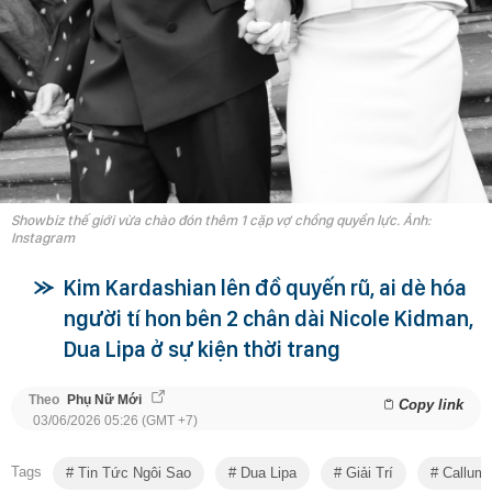
Showbiz thế giới vừa chào đón thêm 1 cặp vợ chồng quyền lực. Ảnh:
Instagram
Kim Kardashian lên đồ quyến rũ, ai dè hóa
người tí hon bên 2 chân dài Nicole Kidman,
Dua Lipa ở sự kiện thời trang
Theo
Phụ Nữ Mới
Copy link
03/06/2026 05:26 (GMT +7)
Tags
Tin Tức Ngôi Sao
Dua Lipa
Giải Trí
Callum 