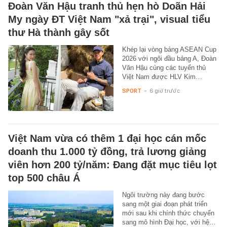
Đoàn Văn Hậu tranh thủ hẹn hò Doãn Hải
My ngày ĐT Việt Nam "xả trại", visual tiểu
thư Hà thành gây sốt
Khép lại vòng bảng ASEAN Cup
2026 với ngôi đầu bảng A, Đoàn
Văn Hậu cùng các tuyển thủ
Việt Nam được HLV Kim…
SPORT
-
6 giờ trước
Việt Nam vừa có thêm 1 đại học cán mốc
doanh thu 1.000 tỷ đồng, trả lương giảng
viên hơn 200 tỷ/năm: Đang đặt mục tiêu lọt
top 500 châu Á
Ngôi trường này đang bước
sang một giai đoạn phát triển
mới sau khi chính thức chuyển
sang mô hình Đại học, với hệ…