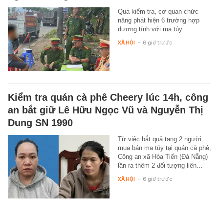
Qua kiểm tra, cơ quan chức
năng phát hiện 6 trường hợp
dương tính với ma túy.
XÃ HỘI
-
6 giờ trước
Kiểm tra quán cà phê Cheery lúc 14h, công
an bắt giữ Lê Hữu Ngọc Vũ và Nguyễn Thị
Dung SN 1990
Từ việc bắt quả tang 2 người
mua bán ma túy tại quán cà phê,
Công an xã Hòa Tiến (Đà Nẵng)
lần ra thêm 2 đối tượng liên…
XÃ HỘI
-
6 giờ trước