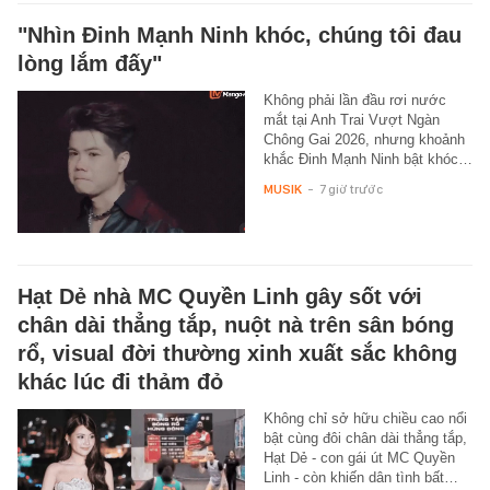
"Nhìn Đinh Mạnh Ninh khóc, chúng tôi đau
lòng lắm đấy"
Không phải lần đầu rơi nước
mắt tại Anh Trai Vượt Ngàn
Chông Gai 2026, nhưng khoảnh
khắc Đinh Mạnh Ninh bật khóc…
MUSIK
-
7 giờ trước
Hạt Dẻ nhà MC Quyền Linh gây sốt với
chân dài thẳng tắp, nuột nà trên sân bóng
rổ, visual đời thường xinh xuất sắc không
khác lúc đi thảm đỏ
Không chỉ sở hữu chiều cao nổi
bật cùng đôi chân dài thẳng tắp,
Hạt Dẻ - con gái út MC Quyền
Linh - còn khiến dân tình bất…