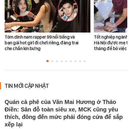
Tóm dính nam rapper 99 nổi tiếng và
Tốt nghiệp ngành 
bạn gái hot girl đi chơi riêng, đàng trai
Hà Nội được mẹ tr
che chắn kín bưng
tháng để bỏ việc 
TIN MỚI CẬP NHẬT
Quán cà phê của Văn Mai Hương ở Thảo
Điền: Sân đỗ toàn siêu xe, MCK cũng yêu
thích, đông đến mức phải đóng cửa để sắp
xếp lại