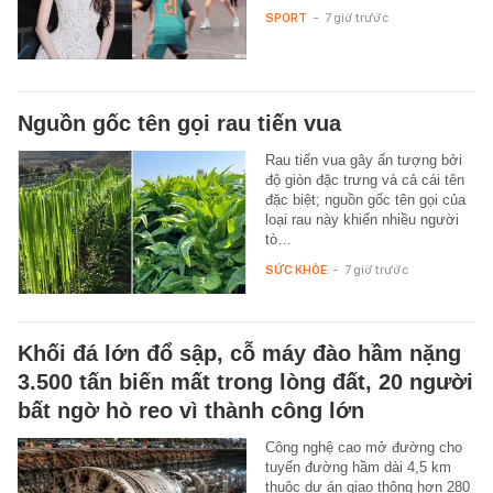
SPORT
-
7 giờ trước
Nguồn gốc tên gọi rau tiến vua
Rau tiến vua gây ấn tượng bởi
độ giòn đặc trưng và cả cái tên
đặc biệt; nguồn gốc tên gọi của
loại rau này khiến nhiều người
tò…
SỨC KHỎE
-
7 giờ trước
Khối đá lớn đổ sập, cỗ máy đào hầm nặng
3.500 tấn biến mất trong lòng đất, 20 người
bất ngờ hò reo vì thành công lớn
Công nghệ cao mở đường cho
tuyến đường hầm dài 4,5 km
thuộc dự án giao thông hơn 280