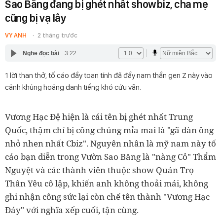
Sao Băng đang bị ghét nhất showbiz, cha mẹ
cũng bị vạ lây
VY ANH
2 tháng trước
Nghe đọc bài
3:22
1 lời than thở, tố cáo đầy toan tính đã đẩy nam thần gen Z này vào
cảnh khủng hoảng danh tiếng khó cứu vãn.
Vương Hạc Đệ hiện là cái tên bị ghét nhất Trung
Quốc, thậm chí bị công chúng mỉa mai là "gã đàn ông
nhỏ nhen nhất Cbiz". Nguyên nhân là mỹ nam này tố
cáo bạn diễn trong Vườn Sao Băng là "nàng Cỏ" Thẩm
Nguyệt và các thành viên thuộc show Quán Trọ
Thân Yêu cô lập, khiến anh không thoải mái, không
ghi nhận công sức lại còn chế tên thành "Vương Hạc
Đáy" với nghĩa xếp cuối, tận cùng.