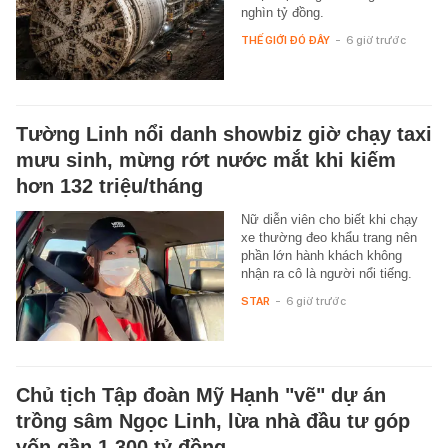
nghìn tỷ đồng.
THẾ GIỚI ĐÓ ĐÂY
-
6 giờ trước
Tường Linh nổi danh showbiz giờ chạy taxi
mưu sinh, mừng rớt nước mắt khi kiếm
hơn 132 triệu/tháng
Nữ diễn viên cho biết khi chạy
xe thường đeo khẩu trang nên
phần lớn hành khách không
nhận ra cô là người nổi tiếng.
STAR
-
6 giờ trước
Chủ tịch Tập đoàn Mỹ Hạnh "vẽ" dự án
trồng sâm Ngọc Linh, lừa nhà đầu tư góp
vốn gần 1.300 tỷ đồng