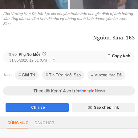
Cha Vương Hạc Đệ bất lực khi chuyện buôn bán của gia đình bị ảnh hưởng
xấu. Ông cầu xin dân tình để cho vợ chồng mình kinh doanh yên ổn. Ảnh:
Sina.
Nguồn: Sina, 163
Theo
Phụ Nữ Mới
Copy link
31/05/2026 12:51 (GMT +7)
Tags
Giải Trí
Tin Tức Ngôi Sao
Vương Hạc Đệ
Theo dõi Kenh14.vn trên
Chia sẻ
Sao chép link
CÙNG MỤC
ĐANG HOT