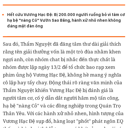
Hết cứu Vương Hạc Đệ: Bị 200.000 người ruồng bỏ vì tâm cơ
hạ bệ "nàng Cỏ" Vườn Sao Băng, hành xử nhỏ nhen không
đáng mặt đàn ông
Sau đó, Thẩm Nguyệt đã đăng tâm thư dài giải thích
rằng tên giải thưởng vốn là một trò đùa nhằm khen
ngợi anh, còn nhóm chat bị nhắc đến thực chất là
nhóm được lập ngày 13/2 để tổ chức bao rạp xem
phim ủng hộ Vương Hạc Đệ, không hề mang ý nghĩa
cô lập hay tẩy chay. Động thái rõ ràng văn minh của
Thẩm Nguyệt khiến Vương Hạc Đệ bị đánh giá là
người tâm cơ, cố ý dẫn dắt người hâm mộ tấn công,
hạ bệ "nàng Cỏ" và các đồng nghiệp trong Quán Trọ
Thân Yêu. Với các hành xử nhỏ nhen, hình tượng của
Vương Hạc Đệ sụp đổ, hàng loạt "phốt" phát ngôn EQ