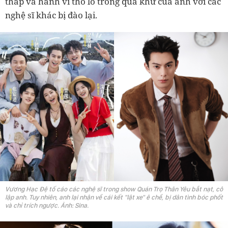
thấp và hành vi thô lỗ trong quá khứ của anh với các
nghệ sĩ khác bị đào lại.
Vương Hạc Đệ tố cáo các nghệ sĩ trong show Quán Trọ Thân Yêu bắt nạt, cô
lập anh. Tuy nhiên, anh lại nhận về cái kết "lật xe" ê chề, bị dân tình bóc phốt
và chỉ trích ngược. Ảnh: Sina.