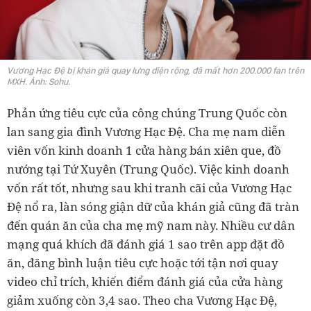
Vương Hạc Đệ bị khán giả quay lưng diện rộng, đã mất hơn 200.000 fan trên
MXH. Ảnh: Sohu.
Phản ứng tiêu cực của công chúng Trung Quốc còn
lan sang gia đình Vương Hạc Đệ. Cha mẹ nam diễn
viên vốn kinh doanh 1 cửa hàng bán xiên que, đồ
nướng tại Tứ Xuyên (Trung Quốc). Việc kinh doanh
vốn rất tốt, nhưng sau khi tranh cãi của Vương Hạc
Đệ nổ ra, làn sóng giận dữ của khán giả cũng đã tràn
đến quán ăn của cha mẹ mỹ nam này. Nhiều cư dân
mạng quá khích đã đánh giá 1 sao trên app đặt đồ
ăn, đăng bình luận tiêu cực hoặc tới tận nơi quay
video chỉ trích, khiến điểm đánh giá của cửa hàng
giảm xuống còn 3,4 sao. Theo cha Vương Hạc Đệ,