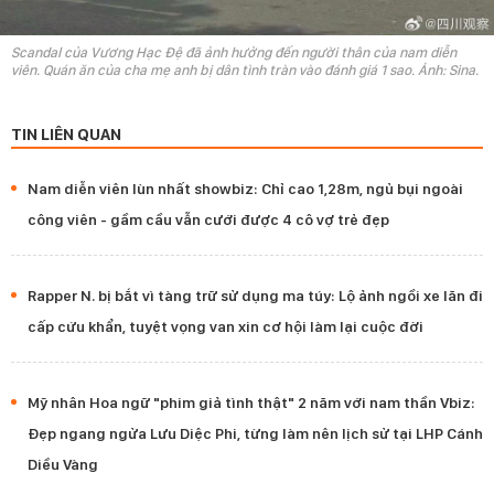
Scandal của Vương Hạc Đệ đã ảnh hưởng đến người thân của nam diễn
viên. Quán ăn của cha mẹ anh bị dân tình tràn vào đánh giá 1 sao. Ảnh: Sina.
TIN LIÊN QUAN
Nam diễn viên lùn nhất showbiz: Chỉ cao 1,28m, ngủ bụi ngoài
công viên - gầm cầu vẫn cưới được 4 cô vợ trẻ đẹp
Rapper N. bị bắt vì tàng trữ sử dụng ma túy: Lộ ảnh ngồi xe lăn đi
cấp cứu khẩn, tuyệt vọng van xin cơ hội làm lại cuộc đời
Mỹ nhân Hoa ngữ "phim giả tình thật" 2 năm với nam thần Vbiz:
Đẹp ngang ngửa Lưu Diệc Phi, từng làm nên lịch sử tại LHP Cánh
Diều Vàng