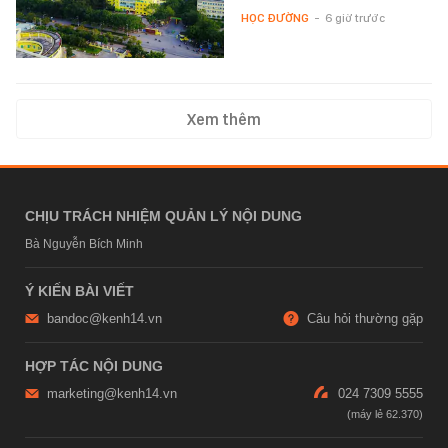
HỌC ĐƯỜNG
-
6 giờ trước
Xem thêm
CHỊU TRÁCH NHIỆM QUẢN LÝ NỘI DUNG
Bà Nguyễn Bích Minh
Ý KIẾN BÀI VIẾT
bandoc@kenh14.vn
Câu hỏi thường gặp
HỢP TÁC NỘI DUNG
marketing@kenh14.vn
024 7309 5555