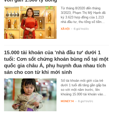
Từ tháng 8/2020 đến tháng
3/2023, Phạm Thị Mỹ Hạnh đã
ký 3.623 hợp đồng của 1.213
nhà đầu tư, thu tổng số tiền…
XÃ HỘI
-
6 giờ trước
15.000 tài khoản của 'nhà đầu tư' dưới 1
tuổi: Cơn sốt chứng khoán bùng nổ tại một
quốc gia châu Á, phụ huynh đua nhau tích
sản cho con từ khi mới sinh
Số tài khoản môi giới của trẻ
dưới 1 tuổi đã tăng gần gấp ba
so với một năm trước, lên
khoảng 15.000 tài khoản vào…
MONEY.14
-
6 giờ trước