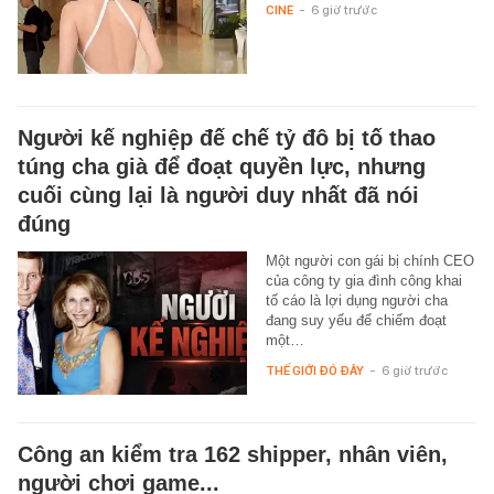
CINE
-
6 giờ trước
Người kế nghiệp đế chế tỷ đô bị tố thao
túng cha già để đoạt quyền lực, nhưng
cuối cùng lại là người duy nhất đã nói
đúng
Một người con gái bị chính CEO
của công ty gia đình công khai
tố cáo là lợi dụng người cha
đang suy yếu để chiếm đoạt
một…
THẾ GIỚI ĐÓ ĐÂY
-
6 giờ trước
Công an kiểm tra 162 shipper, nhân viên,
người chơi game...