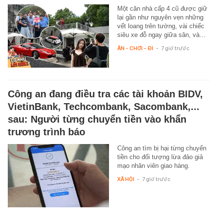
Một căn nhà cấp 4 cũ được giữ
lại gần như nguyên vẹn những
vết loang trên tường, vài chiếc
siêu xe đỗ ngay giữa sân, và…
ĂN - CHƠI - ĐI
-
7 giờ trước
Công an đang điều tra các tài khoản BIDV,
VietinBank, Techcombank, Sacombank,...
sau: Người từng chuyển tiền vào khẩn
trương trình báo
Công an tìm bị hại từng chuyển
tiền cho đối tượng lừa đảo giả
mạo nhân viên giao hàng.
XÃ HỘI
-
7 giờ trước