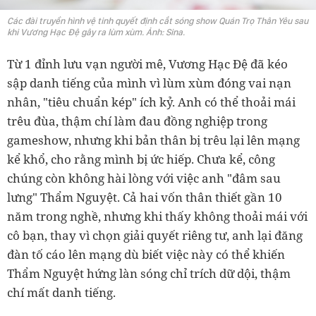
Các đài truyền hình vệ tinh quyết định cắt sóng show Quán Trọ Thân Yêu sau
khi Vương Hạc Đệ gây ra lùm xùm. Ảnh: Sina.
Từ 1 đỉnh lưu vạn người mê, Vương Hạc Đệ đã kéo
sập danh tiếng của mình vì lùm xùm đóng vai nạn
nhân, "tiêu chuẩn kép" ích kỷ. Anh có thể thoải mái
trêu đùa, thậm chí làm đau đồng nghiệp trong
gameshow, nhưng khi bản thân bị trêu lại lên mạng
kể khổ, cho rằng mình bị ức hiếp. Chưa kể, công
chúng còn không hài lòng với việc anh "đâm sau
lưng" Thẩm Nguyệt. Cả hai vốn thân thiết gần 10
năm trong nghề, nhưng khi thấy không thoải mái với
cô bạn, thay vì chọn giải quyết riêng tư, anh lại đăng
đàn tố cáo lên mạng dù biết việc này có thể khiến
Thẩm Nguyệt hứng làn sóng chỉ trích dữ dội, thậm
chí mất danh tiếng.