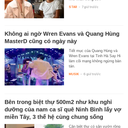
STAR
-
7 giờ trước
Không ai ngờ Wren Evans và Quang Hùng
MasterD cũng có ngày này
Tiết mục của Quang Hùng và
Wren Evans tại Tinh Hà Say Hi
làm cõi mạng không ngừng bàn
tán.
MUSIK
-
6 giờ trước
Bên trong biệt thự 500m2 như khu nghỉ
dưỡng của nam ca sĩ quê Ninh Bình lấy vợ
miền Tây, 3 thế hệ cùng chung sống
Căn biệt thự có sân vườn rộng