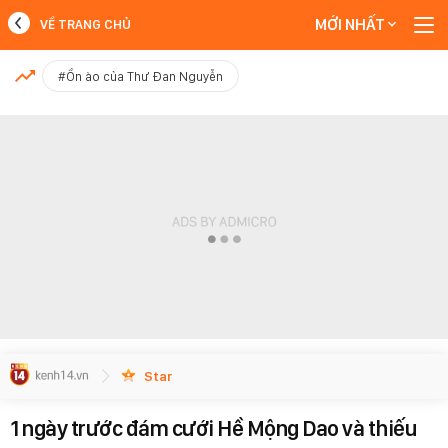
MỚI NHẤT
VỀ TRANG CHỦ
MỚI NHẤT
#Ồn ào của Thư Đan Nguyễn
Xem thêm
Star
1 ngày trước đám cưới Hề Mộng Dao và thiếu