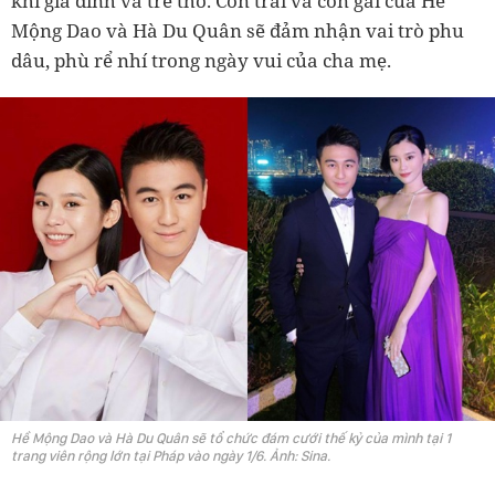
khí gia đình và trẻ thơ. Con trai và con gái của Hề
Mộng Dao và Hà Du Quân sẽ đảm nhận vai trò phu
dâu, phù rể nhí trong ngày vui của cha mẹ.
Hề Mộng Dao và Hà Du Quân sẽ tổ chức đám cưới thế kỷ của mình tại 1
trang viên rộng lớn tại Pháp vào ngày 1/6. Ảnh: Sina.