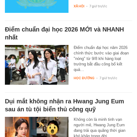
XÃ HỘI
-
7 giờ trước
Điểm chuẩn đại học 2026 MỚI và NHANH
nhất
Điểm chuẩn đại học năm 2026
chính thức bước vào giai đoạn
"nóng" từ 9/8 khi hàng loạt
trường bắt đầu công bố kết
quả…
HỌC ĐƯỜNG
-
7 giờ trước
Dụi mắt không nhận ra Hwang Jung Eum
sau án tù tội biển thủ công quỹ
Không còn là minh tinh vạn
người mê, Hwang Jung Eum
đang trải qua quãng thời gian
khó khăn trong đời.