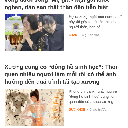
nghẹn, dàn sao thất thần đến tiễn biệt
Sự ra đi đột ngột của nam ca sĩ
này đã gây ra cú sốc lớn cho
người thân, bạn bè.
STAR
-
6 giờ trước
Xương cũng có “đồng hồ sinh học”: Thói
quen nhiều người làm mỗi tối có thể ảnh
hưởng đến quá trình tái tạo xương
Không chỉ canxi, giấc ngủ và
“đồng hồ sinh học” cũng liên
quan đến sức khỏe xương.
SỨC KHỎE
-
6 giờ trước