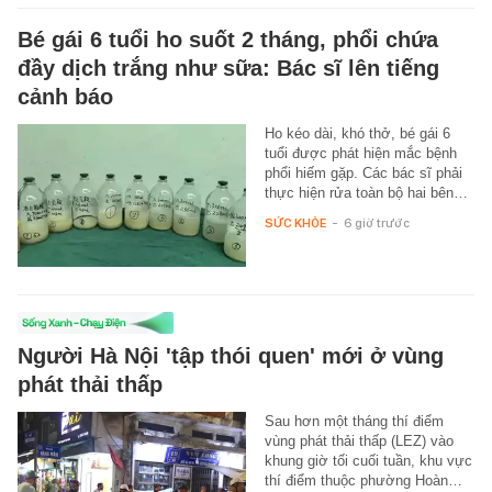
Bé gái 6 tuổi ho suốt 2 tháng, phổi chứa
đầy dịch trắng như sữa: Bác sĩ lên tiếng
cảnh báo
Ho kéo dài, khó thở, bé gái 6
tuổi được phát hiện mắc bệnh
phổi hiếm gặp. Các bác sĩ phải
thực hiện rửa toàn bộ hai bên…
SỨC KHỎE
-
6 giờ trước
Người Hà Nội 'tập thói quen' mới ở vùng
phát thải thấp
Sau hơn một tháng thí điểm
vùng phát thải thấp (LEZ) vào
khung giờ tối cuối tuần, khu vực
thí điểm thuộc phường Hoàn…