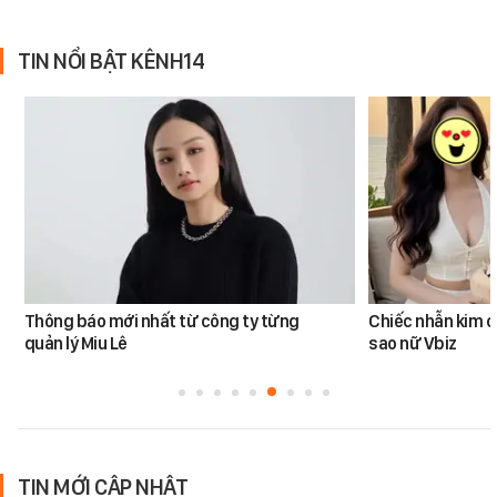
TIN NỔI BẬT KÊNH14
Thông báo mới nhất từ công ty từng
Chiếc nhẫn kim 
quản lý Miu Lê
sao nữ Vbiz
TIN MỚI CẬP NHẬT