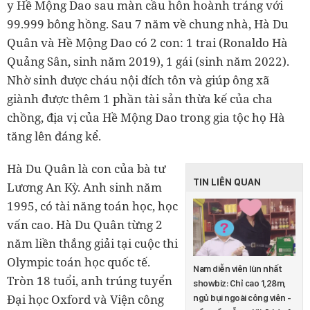
y Hề Mộng Dao sau màn cầu hôn hoành tráng với
99.999 bông hồng. Sau 7 năm về chung nhà, Hà Du
Quân và Hề Mộng Dao có 2 con: 1 trai (Ronaldo Hà
Quảng Sân, sinh năm 2019), 1 gái (sinh năm 2022).
Nhờ sinh được cháu nội đích tôn và giúp ông xã
giành được thêm 1 phần tài sản thừa kế của cha
chồng, địa vị của Hề Mộng Dao trong gia tộc họ Hà
tăng lên đáng kể.
Hà Du Quân là con của bà tư
TIN LIÊN QUAN
Lương An Kỳ. Anh sinh năm
1995, có tài năng toán học, học
vấn cao. Hà Du Quân từng 2
năm liền thắng giải tại cuộc thi
Olympic toán học quốc tế.
Nam diễn viên lùn nhất
Tròn 18 tuổi, anh trúng tuyển
showbiz: Chỉ cao 1,28m,
Đại học Oxford và Viện công
ngủ bụi ngoài công viên -