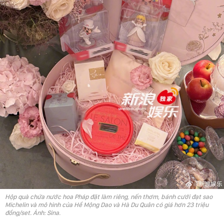
Hộp quà chứa nước hoa Pháp đặt làm riêng, nến thơm, bánh cưới đạt sao
Michelin và mô hình của Hề Mộng Dao và Hà Du Quân có giá hơn 23 triệu
đồng/set. Ảnh: Sina.