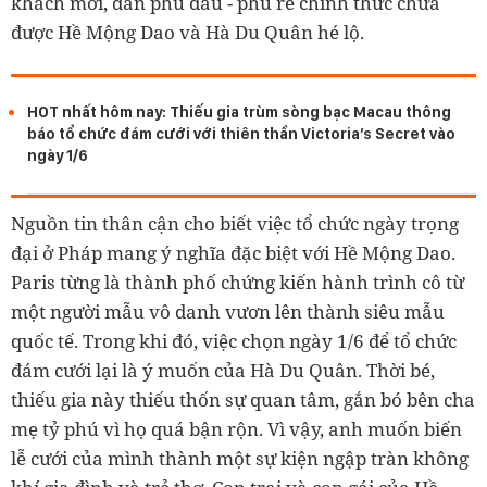
khách mời, dàn phù dâu - phù rể chính thức chưa
được Hề Mộng Dao và Hà Du Quân hé lộ.
HOT nhất hôm nay: Thiếu gia trùm sòng bạc Macau thông
báo tổ chức đám cưới với thiên thần Victoria’s Secret vào
ngày 1/6
Nguồn tin thân cận cho biết việc tổ chức ngày trọng
đại ở Pháp mang ý nghĩa đặc biệt với Hề Mộng Dao.
Paris từng là thành phố chứng kiến hành trình cô từ
một người mẫu vô danh vươn lên thành siêu mẫu
quốc tế. Trong khi đó, việc chọn ngày 1/6 để tổ chức
đám cưới lại là ý muốn của Hà Du Quân. Thời bé,
thiếu gia này thiếu thốn sự quan tâm, gắn bó bên cha
mẹ tỷ phú vì họ quá bận rộn. Vì vậy, anh muốn biến
lễ cưới của mình thành một sự kiện ngập tràn không