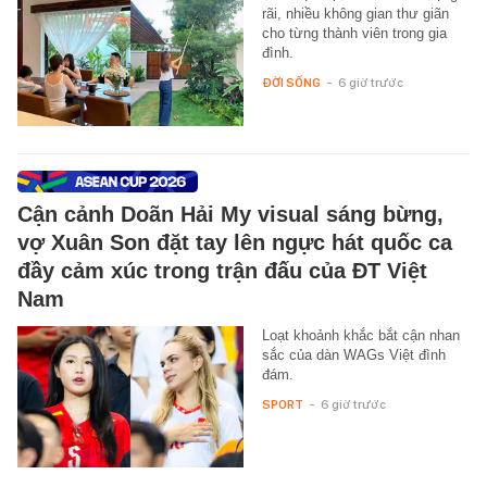
rãi, nhiều không gian thư giãn
cho từng thành viên trong gia
đình.
ĐỜI SỐNG
-
6 giờ trước
Cận cảnh Doãn Hải My visual sáng bừng,
vợ Xuân Son đặt tay lên ngực hát quốc ca
đầy cảm xúc trong trận đấu của ĐT Việt
Nam
Loạt khoảnh khắc bắt cận nhan
sắc của dàn WAGs Việt đình
đám.
SPORT
-
6 giờ trước