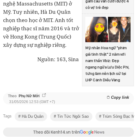
gầm cầu vẫn cưới được 4
nghệ Massachusetts (MIT) ở
cô vợ trẻ đẹp
Mỹ. Tuy nhiên, Hà Du Quân
chọn theo học ở MIT. Anh tốt
nghiệp thạc sĩ năm 2016 và trở
về Hong Kong (Trung Quốc)
xây dựng sự nghiệp riêng.
Mỹ nhân Hoa ngữ "phim
giả tình thật" 2 năm với
Nguồn: 163, Sina
nam thần Vbiz: Đẹp
ngang ngửa Lưu Diệc Phi,
từng làm nên lịch sử tại
LHP Cánh Diều Vàng
Theo
Phụ Nữ Mới
Copy link
31/05/2026 12:53 (GMT +7)
Tags
Hà Du Quân
Tin Tức Ngôi Sao
Trùm Sòng Bạc Ma
Theo dõi Kenh14.vn trên