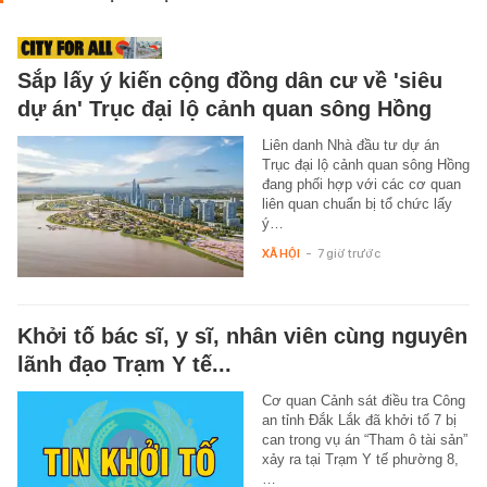
Sắp lấy ý kiến cộng đồng dân cư về 'siêu
dự án' Trục đại lộ cảnh quan sông Hồng
Liên danh Nhà đầu tư dự án
Trục đại lộ cảnh quan sông Hồng
đang phối hợp với các cơ quan
liên quan chuẩn bị tổ chức lấy
ý…
XÃ HỘI
-
7 giờ trước
Khởi tố bác sĩ, y sĩ, nhân viên cùng nguyên
lãnh đạo Trạm Y tế...
Cơ quan Cảnh sát điều tra Công
an tỉnh Đắk Lắk đã khởi tố 7 bị
can trong vụ án “Tham ô tài sản”
xảy ra tại Trạm Y tế phường 8,
…