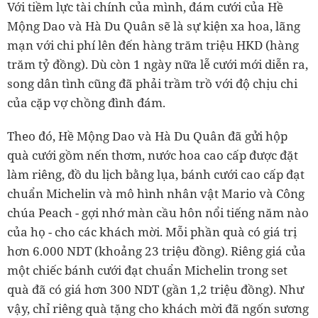
Với tiềm lực tài chính của mình, đám cưới của Hề
Mộng Dao và Hà Du Quân sẽ là sự kiện xa hoa, lãng
mạn với chi phí lên đến hàng trăm triệu HKD (hàng
trăm tỷ đồng). Dù còn 1 ngày nữa lễ cưới mới diễn ra,
song dân tình cũng đã phải trầm trồ với độ chịu chi
của cặp vợ chồng đình đám.
Theo đó, Hề Mộng Dao và Hà Du Quân đã gửi hộp
quà cưới gồm nến thơm, nước hoa cao cấp được đặt
làm riêng, đồ du lịch bằng lụa, bánh cưới cao cấp đạt
chuẩn Michelin và mô hình nhân vật Mario và Công
chúa Peach - gợi nhớ màn cầu hôn nổi tiếng năm nào
của họ - cho các khách mời. Mỗi phần quà có giá trị
hơn 6.000 NDT (khoảng 23
triệu đồng). Riêng giá của
một chiếc bánh cưới đạt chuẩn Michelin trong set
quà đã có giá hơn 300 NDT (gần 1,2 triệu đồng). Như
vậy, chỉ riêng quà tặng cho khách mời đã ngốn sương