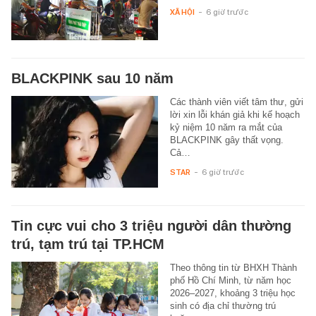
XÃ HỘI
-
6 giờ trước
BLACKPINK sau 10 năm
Các thành viên viết tâm thư, gửi
lời xin lỗi khán giả khi kế hoạch
kỷ niệm 10 năm ra mắt của
BLACKPINK gây thất vọng.
Cả…
STAR
-
6 giờ trước
Tin cực vui cho 3 triệu người dân thường
trú, tạm trú tại TP.HCM
Theo thông tin từ BHXH Thành
phố Hồ Chí Minh, từ năm học
2026–2027, khoảng 3 triệu học
sinh có địa chỉ thường trú