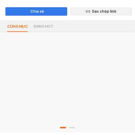
Chia sẻ
Sao chép link
CÙNG MỤC
ĐANG HOT