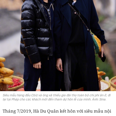
Siêu mẫu hàng đầu Cbiz và ông xã thiếu gia đài thọ toàn bộ chi phi ăn ở, đi
lại tại Pháp cho các khách mời đến tham dự hôn lễ của mình. Ảnh: Sina.
Tháng 7/2019, Hà Du Quân kết hôn với siêu mẫu nội