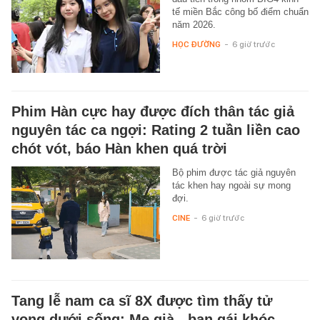
tế miền Bắc công bố điểm chuẩn
năm 2026.
HỌC ĐƯỜNG
-
6 giờ trước
Phim Hàn cực hay được đích thân tác giả
nguyên tác ca ngợi: Rating 2 tuần liền cao
chót vót, báo Hàn khen quá trời
Bộ phim được tác giả nguyên
tác khen hay ngoài sự mong
đợi.
CINE
-
6 giờ trước
Tang lễ nam ca sĩ 8X được tìm thấy tử
vong dưới sống: Mẹ già - bạn gái khóc