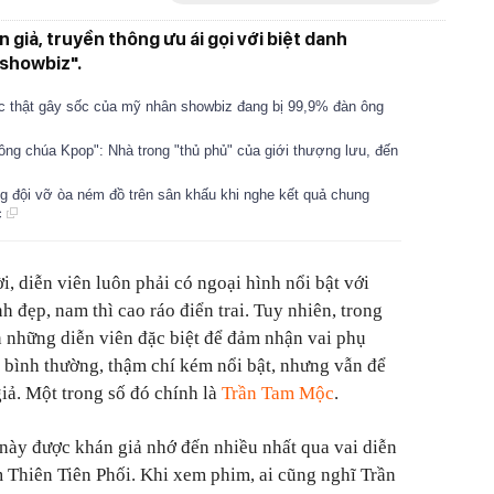
giả, truyền thông ưu ái gọi với biệt danh
 showbiz".
c thật gây sốc của mỹ nhân showbiz đang bị 99,9% đàn ông
ông chúa Kpop": Nhà trong "thủ phủ" của giới thượng lưu, đến
g đội vỡ òa ném đồ trên sân khấu khi nghe kết quả chung
c
, diễn viên luôn phải có ngoại hình nổi bật với
nh đẹp, nam thì cao ráo điển trai. Tuy nhiên, trong
ần những diễn viên đặc biệt để đảm nhận vai phụ
h bình thường, thậm chí kém nổi bật, nhưng vẫn để
giả. Một trong số đó chính là
Trần Tam Mộc
.
này được khán giả nhớ đến nhiều nhất qua vai diễn
 Thiên Tiên Phối. Khi xem phim, ai cũng nghĩ Trần