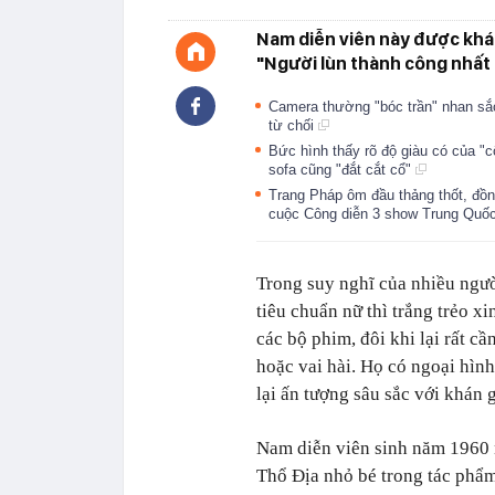
Nam diễn viên này được khán 
"Người lùn thành công nhất
Camera thường "bóc trần" nhan sắ
từ chối
Bức hình thấy rõ độ giàu có của "c
sofa cũng "đắt cắt cổ"
Trang Pháp ôm đầu thảng thốt, đồn
cuộc Công diễn 3 show Trung Quố
Trong suy nghĩ của nhiều người
tiêu chuẩn nữ thì trắng trẻo xi
các bộ phim, đôi khi lại rất c
hoặc vai hài. Họ có ngoại hìn
lại ấn tượng sâu sắc với khán 
Nam diễn viên sinh năm 1960 
Thổ Địa nhỏ bé trong tác phẩm