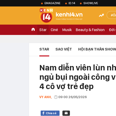
EMAGAZINE
ID.14
SHOWLIVE
Ồ
Star
Ciné
Musik
Beauty & Fashion
Đời
STAR
SAO VIỆT
HỘI BẠN THÂN SHOW
Nam diễn viên lùn nh
ngủ bụi ngoài công 
4 cô vợ trẻ đẹp
VY ANH,
09:00 26/05/2026
Chia sẻ