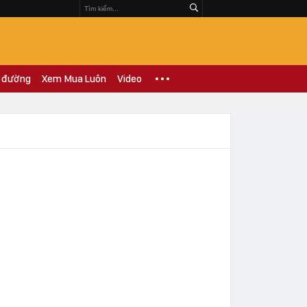
 đường
Xem Mua Luôn
Video