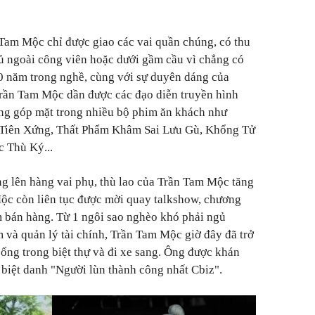
Tam Mộc chỉ được giao các vai quần chúng, có thu
ngủ ngoài công viên hoặc dưới gầm cầu vì chẳng có
10 năm trong nghề, cùng với sự duyên dáng của
Trần Tam Mộc dần được các đạo diễn truyền hình
Ông góp mặt trong nhiều bộ phim ăn khách như
 Tiên Xứng, Thất Phẩm Khâm Sai Lưu Gù, Khổng Tử
 Thù Ký...
ng lên hàng vai phụ, thù lao của Trần Tam Mộc tăng
Mộc còn liên tục được mời quay talkshow, chương
am bán hàng. Từ 1 ngôi sao nghèo khó phải ngủ
m và quản lý tài chính, Trần Tam Mộc giờ đây đã trở
sống trong biệt thự và đi xe sang. Ông được khán
i biệt danh "Người lùn thành công nhất Cbiz".