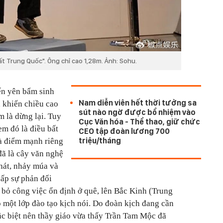
ất Trung Quốc". Ông chỉ cao 1,28m. Ảnh: Sohu.
n yên bẩm sinh
Nam diễn viên hết thời tưởng sa
, khiến chiều cao
sút nào ngờ được bổ nhiệm vào
m là dừng lại. Tuy
Cục Văn hóa - Thể thao, giữ chức
m đó là điều bất
CEO tập đoàn lương 700
triệu/tháng
là điểm mạnh riêng
đã là cây văn nghệ
 hát, nhảy múa và
hấp sự phản đối
 bỏ công việc ổn định ở quê, lên Bắc Kinh (Trung
một lớp đào tạo kịch nói. Do đoàn kịch đang cần
ặc biệt nên thầy giáo vừa thấy Trần Tam Mộc đã