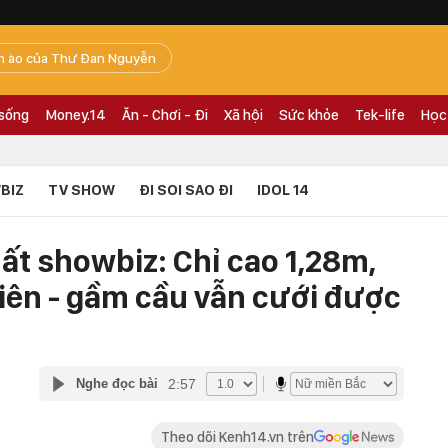
n ào của Thư Đan Nguyễn
 sống
Money.14
Ăn - Chơi - Đi
Xã hội
Sức khỏe
Tek-life
Học
BIZ
TV SHOW
ĐI SOI SAO ĐI
IDOL 14
ất showbiz: Chỉ cao 1,28m,
viên - gầm cầu vẫn cưới được
2:57
Nghe đọc bài
Theo dõi Kenh14.vn trên