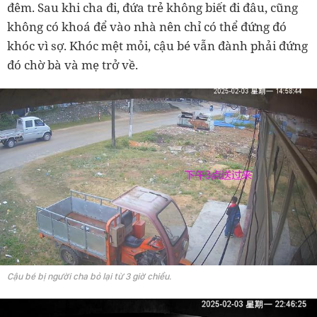
đêm. Sau khi cha đi, đứa trẻ không biết đi đâu, cũng
không có khoá để vào nhà nên chỉ có thể đứng đó
khóc vì sợ. Khóc mệt mỏi, cậu bé vẫn đành phải đứng
đó chờ bà và mẹ trở về.
Cậu bé bị người cha bỏ lại từ 3 giờ chiều.