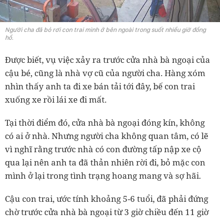
Người cha đã bỏ rơi con trai mình ở bên ngoài trong suốt nhiều giờ đồng
hồ.
Được biết, vụ việc xảy ra trước cửa nhà bà ngoại của
cậu bé, cũng là nhà vợ cũ của người cha. Hàng xóm
nhìn thấy anh ta đi xe bán tải tới đây, bế con trai
xuống xe rồi lái xe đi mất.
Tại thời điểm đó, cửa nhà bà ngoại đóng kín, không
có ai ở nhà. Nhưng người cha không quan tâm, có lẽ
vì nghĩ rằng trước nhà có con đường tấp nập xe cộ
qua lại nên anh ta đã thản nhiên rời đi, bỏ mặc con
mình ở lại trong tình trạng hoang mang và sợ hãi.
Cậu con trai, ước tính khoảng 5-6 tuổi, đã phải đứng
chờ trước cửa nhà bà ngoại từ 3 giờ chiều đến 11 giờ