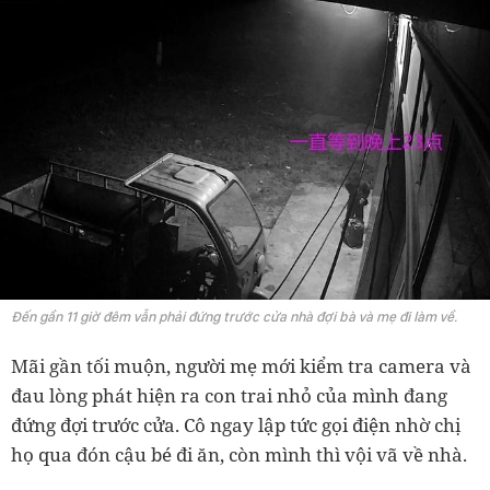
Đến gần 11 giờ đêm vẫn phải đứng trước cửa nhà đợi bà và mẹ đi làm về.
Mãi gần tối muộn, người mẹ mới kiểm tra camera và
đau lòng phát hiện ra con trai nhỏ của mình đang
đứng đợi trước cửa. Cô ngay lập tức gọi điện nhờ chị
họ qua đón cậu bé đi ăn, còn mình thì vội vã về nhà.