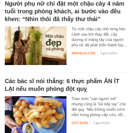
Người phụ nữ chỉ đặt một chậu cây 4 năm
tuổi trong phòng khách, ai bước vào đều
khen: “Nhìn thôi đã thấy thư thái”
Từ một chậu cây nhỏ từng héo
cành sau khi thay đất, cây
dương xỉ măng tây của người
phụ nữ đã phát triển thành bụi…
XEM MUA LUÔN
-
7 giờ trước
Các bác sĩ nói thẳng: 6 thực phẩm ĂN ÍT
LẠI nếu muốn phòng đột quỵ
Toàn món "vạn người mê"
nhưng cũng là "kẻ tiếp tay" cho
đột quỵ. Nếu không muốn sớm
nằm trong phòng cấp cứu, tốt…
SỨC KHỎE
-
7 giờ trước