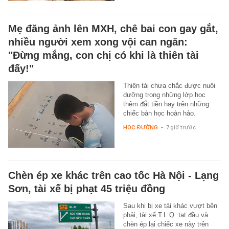
Mẹ đăng ảnh lên MXH, chê bai con gay gắt,
nhiều người xem xong vội can ngăn:
"Đừng mắng, con chị có khi là thiên tài
đấy!"
Thiên tài chưa chắc được nuôi
dưỡng trong những lớp học
thêm đắt tiền hay trên những
chiếc bàn học hoàn hảo.
HỌC ĐƯỜNG
-
7 giờ trước
Chèn ép xe khác trên cao tốc Hà Nội - Lạng
Sơn, tài xế bị phạt 45 triệu đồng
Sau khi bị xe tải khác vượt bên
phải, tài xế T.L.Q. tạt đầu và
chèn ép lại chiếc xe này trên