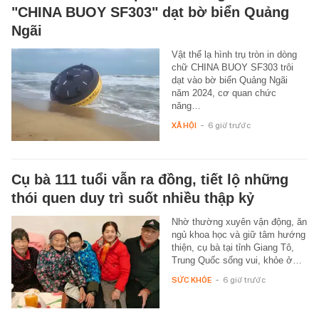
"CHINA BUOY SF303" dạt bờ biển Quảng
Ngãi
Vật thể lạ hình trụ tròn in dòng
chữ CHINA BUOY SF303 trôi
dạt vào bờ biển Quảng Ngãi
năm 2024, cơ quan chức
năng…
XÃ HỘI
-
6 giờ trước
Cụ bà 111 tuổi vẫn ra đồng, tiết lộ những
thói quen duy trì suốt nhiều thập kỷ
Nhờ thường xuyên vận động, ăn
ngủ khoa học và giữ tâm hướng
thiện, cụ bà tại tỉnh Giang Tô,
Trung Quốc sống vui, khỏe ở…
SỨC KHỎE
-
6 giờ trước