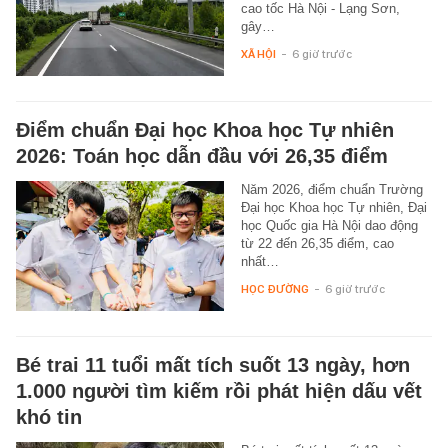
cao tốc Hà Nội - Lạng Sơn,
gây…
XÃ HỘI
-
6 giờ trước
Điểm chuẩn Đại học Khoa học Tự nhiên
2026: Toán học dẫn đầu với 26,35 điểm
Năm 2026, điểm chuẩn Trường
Đại học Khoa học Tự nhiên, Đại
học Quốc gia Hà Nội dao động
từ 22 đến 26,35 điểm, cao
nhất…
HỌC ĐƯỜNG
-
6 giờ trước
Bé trai 11 tuổi mất tích suốt 13 ngày, hơn
1.000 người tìm kiếm rồi phát hiện dấu vết
khó tin