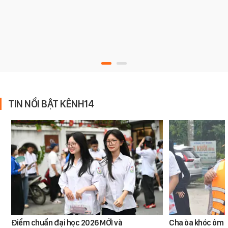
TIN NỔI BẬT KÊNH14
Điểm chuẩn đại học 2026 MỚI và
Cha òa khóc ôm c