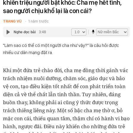
khiến triệu người bật khóc: Cha mẹ hết tình,
sao người chịu khổ lại là con cái?
TRANG VŨ
1 năm trước
Nghe đọc bài
3:48
"Làm sao có thể có một người cha như vậy?" là câu hỏi được
nhiều cư dân mạng đặt ra.
Khi một đứa trẻ chào đời, cha mẹ đồng thời gánh vác
trách nhiệm nuôi dưỡng, chăm sóc, giáo dục và bảo
vệ con, tạo điều kiện tốt nhất để con phát triển toàn
diện cả về thể chất lẫn tinh thần. Tuy nhiên, đáng
buồn thay, không phải ai cũng ý thức được trọng
trách thiêng liêng này. Một số bậc cha mẹ thờ ơ, bỏ
mặc con cái, thiếu quan tâm, thậm chí có hành vi bạo
hành, ngược đãi. Điều này khiến cho những đứa trẻ