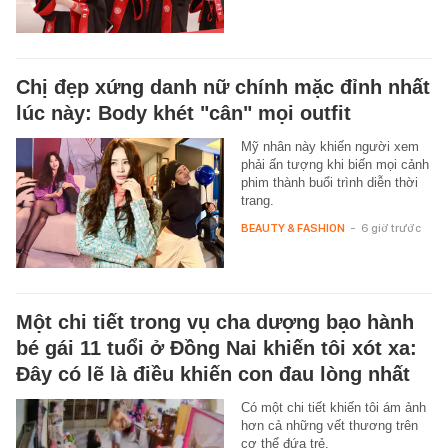
Chị đẹp xứng danh nữ chính mặc đỉnh nhất
lúc này: Body khét "cân" mọi outfit
Mỹ nhân này khiến người xem
phải ấn tượng khi biến mọi cảnh
phim thành buổi trình diễn thời
trang.
BEAUTY & FASHION
-
6 giờ trước
Một chi tiết trong vụ cha dượng bạo hành
bé gái 11 tuổi ở Đồng Nai khiến tôi xót xa:
Đây có lẽ là điều khiến con đau lòng nhất
Có một chi tiết khiến tôi ám ảnh
hơn cả những vết thương trên
cơ thể đứa trẻ.