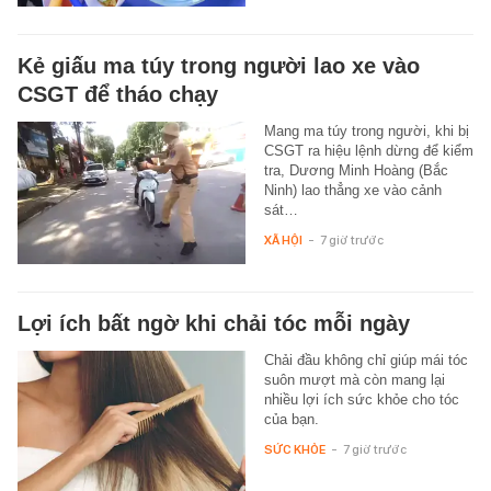
Kẻ giấu ma túy trong người lao xe vào
CSGT để tháo chạy
Mang ma túy trong người, khi bị
CSGT ra hiệu lệnh dừng để kiểm
tra, Dương Minh Hoàng (Bắc
Ninh) lao thẳng xe vào cảnh
sát…
XÃ HỘI
-
7 giờ trước
Lợi ích bất ngờ khi chải tóc mỗi ngày
Chải đầu không chỉ giúp mái tóc
suôn mượt mà còn mang lại
nhiều lợi ích sức khỏe cho tóc
của bạn.
SỨC KHỎE
-
7 giờ trước