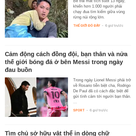
Bé trai mất tích suốt 13 ngày,
khiến hơn 1.000 người phải
chạy đua tìm kiếm giữa vùng
rừng núi rộng lớn.
THẾ GIỚI ĐÓ ĐÂY
-
6 giờ trước
Cảm động cách đồng đội, bạn thân và nửa
thế giới bóng đá ở bên Messi trong ngày
đau buồn
Trong ngày Lionel Messi phải trở
về Rosario tiễn biệt cha, Rodrigo
De Paul đã có cách đặc biệt để
gửi tình cảm tới người bạn thân.
…
SPORT
-
6 giờ trước
Tìm chủ sở hữu vật thể in dòng chữ