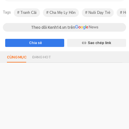
Tags
Tranh Cãi
Cha Mẹ Ly Hôn
Nuôi Dạy Trẻ
Học
Theo dõi Kenh14.vn trên
Chia sẻ
Sao chép link
CÙNG MỤC
ĐANG HOT