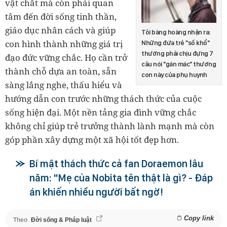
vật chất mà còn phải quan
tâm đến đời sống tinh thần,
giáo dục nhân cách và giúp
Tôi bàng hoàng nhận ra:
con hình thành những giá trị
Những đứa trẻ "số khổ"
thường phải chịu đựng 7
đạo đức vững chắc. Họ cần trở
câu nói "gán mác" thương
thành chỗ dựa an toàn, sẵn
con này của phụ huynh
sàng lắng nghe, thấu hiểu và
hướng dẫn con trước những thách thức của cuộc
sống hiện đại. Một nền tảng gia đình vững chắc
không chỉ giúp trẻ trưởng thành lành mạnh mà còn
góp phần xây dựng một xã hội tốt đẹp hơn.
Bí mật thách thức cả fan Doraemon lâu
năm: "Mẹ của Nobita tên thật là gì? - Đáp
án khiến nhiều người bất ngờ!
Copy link
Theo
Đời sống & Pháp luật