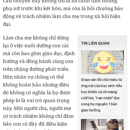
Câu chuyện này không chỉ là lời cảnh tình những
phụ nữ trước khi kết hôn, mà còn là hồi chuông báo
động về trách nhiệm làm cha mẹ trong xã hội hiện
đại.
Làm cha mẹ không chỉ dừng
TIN LIÊN QUAN
lại ở việc nuôi dưỡng con cái
mà còn bao gồm giáo dục, định
hướng và đồng hành cùng con
trên chặng đường phát triển.
Hôn nhân vợ chồng có thể
Đoạn văn 85 chữ miêu tả
không hoàn hảo nhưng điều
ông nội của học sinh tiểu
đó không có nghĩa là họ được
học khiến cả cõi mạng
cười bò, "nạn nhân" đọc
phép lơ là vai trò quan trọng
xong ho nguyên 1 bản
này. Một người cha, người mẹ
giao hưởng
có trách nhiệm không chỉ đảm
bảo con có đầy đủ điều kiện