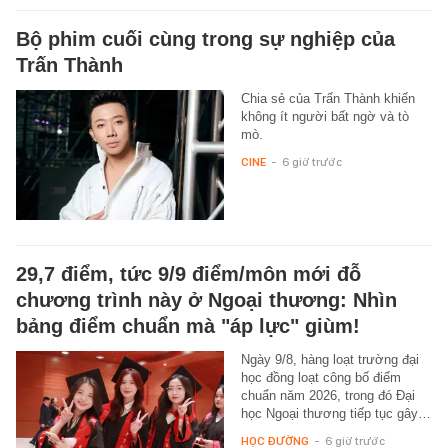
Bộ phim cuối cùng trong sự nghiệp của
Trấn Thành
Chia sẻ của Trấn Thành khiến
không ít người bất ngờ và tò
mò.
CINE
-
6 giờ trước
29,7 điểm, tức 9/9 điểm/môn mới đỗ
chương trình này ở Ngoại thương: Nhìn
bảng điểm chuẩn mà "áp lực" giùm!
Ngày 9/8, hàng loạt trường đại
học đồng loạt công bố điểm
chuẩn năm 2026, trong đó Đại
học Ngoại thương tiếp tục gây…
HỌC ĐƯỜNG
-
6 giờ trước