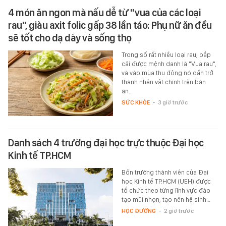
4 món ăn ngon mà nấu dễ từ "vua của các loại
rau", giàu axit folic gấp 38 lần táo: Phụ nữ ăn đều
sẽ tốt cho dạ dày và sống thọ
Trong số rất nhiều loại rau, bắp
cải được mệnh danh là "Vua rau",
và vào mùa thu đông nó dần trở
thành nhân vật chính trên bàn
ăn…
SỨC KHỎE
-
3 giờ trước
Danh sách 4 trường đại học trực thuộc Đại học
Kinh tế TP.HCM
Bốn trường thành viên của Đại
học Kinh tế TP.HCM (UEH) được
tổ chức theo từng lĩnh vực đào
tạo mũi nhọn, tạo nên hệ sinh…
HỌC ĐƯỜNG
-
2 giờ trước