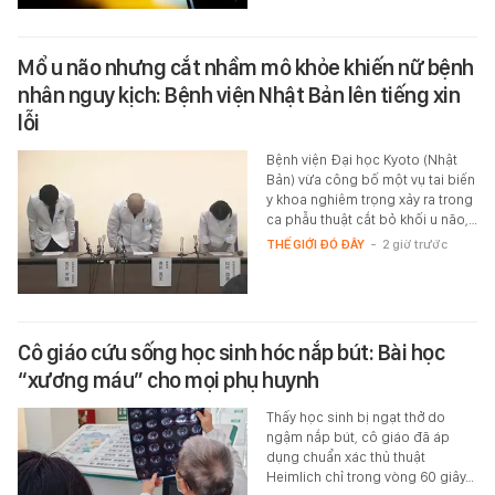
Mổ u não nhưng cắt nhầm mô khỏe khiến nữ bệnh
nhân nguy kịch: Bệnh viện Nhật Bản lên tiếng xin
lỗi
Bệnh viện Đại học Kyoto (Nhật
Bản) vừa công bố một vụ tai biến
y khoa nghiêm trọng xảy ra trong
ca phẫu thuật cắt bỏ khối u não,…
THẾ GIỚI ĐÓ ĐÂY
-
2 giờ trước
Cô giáo cứu sống học sinh hóc nắp bút: Bài học
“xương máu” cho mọi phụ huynh
Thấy học sinh bị ngạt thở do
ngậm nắp bút, cô giáo đã áp
dụng chuẩn xác thủ thuật
Heimlich chỉ trong vòng 60 giây…