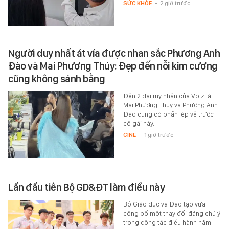
SỨC KHỎE
-
2 giờ trước
Người duy nhất át vía được nhan sắc Phương Anh
Đào và Mai Phương Thúy: Đẹp đến nỗi kim cương
cũng không sánh bằng
Đến 2 đại mỹ nhân của Vbiz là
Mai Phương Thúy và Phương Anh
Đào cũng có phần lép vế trước
cô gái này.
CINE
-
1 giờ trước
Lần đầu tiên Bộ GD&ĐT làm điều này
Bộ Giáo dục và Đào tạo vừa
công bố một thay đổi đáng chú ý
trong công tác điều hành năm