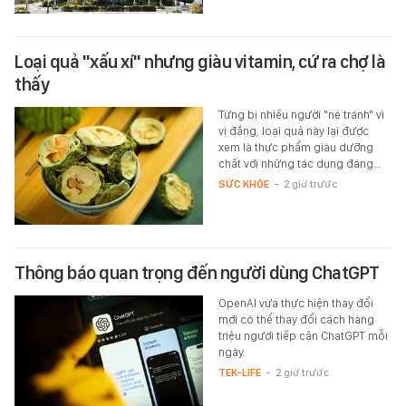
Loại quả "xấu xí" nhưng giàu vitamin, cứ ra chợ là
thấy
Từng bị nhiều người "né tránh" vì
vị đắng, loại quả này lại được
xem là thực phẩm giàu dưỡng
chất với những tác dụng đáng…
SỨC KHỎE
-
2 giờ trước
Thông báo quan trọng đến người dùng ChatGPT
OpenAI vừa thực hiện thay đổi
mới có thể thay đổi cách hàng
triệu người tiếp cận ChatGPT mỗi
ngày.
TEK-LIFE
-
2 giờ trước