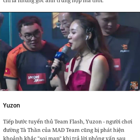
chỉ là những góc ảnh trùng hợp mà thôi.
Yuzon
Tiếp bước tuyển thủ Team Flash, Yuzon - người chơi
đường Tà Thần của MAD Team cũng bị phát hiện
khoảnh khắc "soi map" khi trả lời phỏng vấn sau