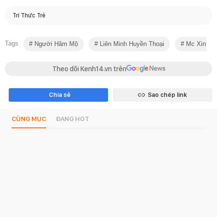
Trí Thức Trẻ
Tags
Người Hâm Mộ
Liên Minh Huyền Thoại
Mc Xinh Đ
Theo dõi Kenh14.vn trên
Chia sẻ
Sao chép link
CÙNG MỤC
ĐANG HOT