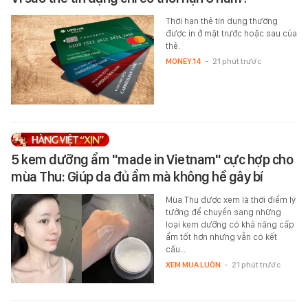
Thời hạn thẻ tín dụng thường
được in ở mặt trước hoặc sau của
thẻ.
MONEY.14
-
21 phút trước
5 kem dưỡng ẩm "made in Vietnam" cực hợp cho
mùa Thu: Giúp da đủ ẩm mà không hề gây bí
Mùa Thu được xem là thời điểm lý
tưởng để chuyển sang những
loại kem dưỡng có khả năng cấp
ẩm tốt hơn nhưng vẫn có kết
cấu…
XEM MUA LUÔN
-
21 phút trước