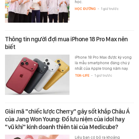
học.
HỌC ĐƯỜNG
-
1 giờ trước
Thông tin người đợi mua iPhone 18 Pro Max nên
biết
iPhone 18 Pro Max được kỳ vọng
là mẫu smartphone đáng chú ý
nhất của Apple trong năm nay.
TEK-LIFE
-
1 giờ trước
Giải mã "chiếc lược Cherry" gây sốt khắp Châu Á
của Jang Won Young: Đồ lưu niệm của idol hay
"vũ khí" kinh doanh thiên tài của Medicube?
Liệu bạn có bỏ ra khoảng