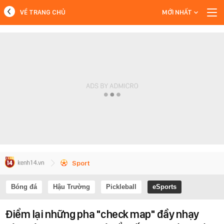
VỀ TRANG CHỦ
MỚI NHẤT
MỚI NHẤT
Xem thêm
Sport
Bóng đá
Hậu Trường
Pickleball
eSports
Điểm lại những pha "check map" đầy nhạy