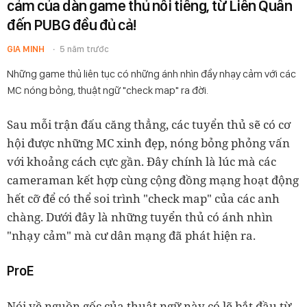
cảm của dàn game thủ nổi tiếng, từ Liên Quân
đến PUBG đều đủ cả!
GIA MINH
5 năm trước
Những game thủ liên tục có những ánh nhìn đầy nhạy cảm với các
MC nóng bỏng, thuật ngữ "check map" ra đời.
Sau mỗi trận đấu căng thẳng, các tuyển thủ sẽ có cơ
hội được những MC xinh đẹp, nóng bỏng phỏng vấn
với khoảng cách cực gần. Đây chính là lúc mà các
cameraman kết hợp cùng cộng đồng mạng hoạt động
hết cỡ để có thể soi trình "check map" của các anh
chàng. Dưới đây là những tuyển thủ có ánh nhìn
"nhạy cảm" mà cư dân mạng đã phát hiện ra.
ProE
Nói về nguồn gốc của thuật ngữ này có lẽ bắt đầu từ