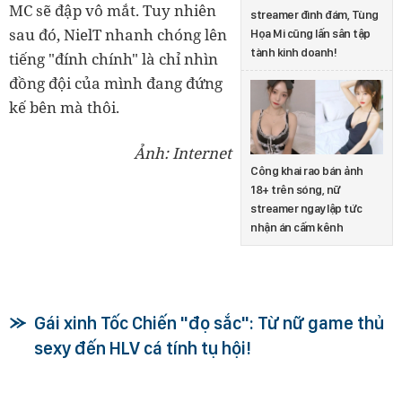
MC sẽ đập vô mắt.
Tuy nhiên
streamer đình đám, Tùng
sau đó, NielT nhanh chóng lên
Họa Mi cũng lấn sân tập
tành kinh doanh!
tiếng "đính chính" là chỉ nhìn
đồng đội của mình đang đứng
kế bên mà thôi.
Ảnh: Internet
Công khai rao bán ảnh
18+ trên sóng, nữ
streamer ngay lập tức
nhận án cấm kênh
Gái xinh Tốc Chiến "đọ sắc": Từ nữ game thủ
sexy đến HLV cá tính tụ hội!