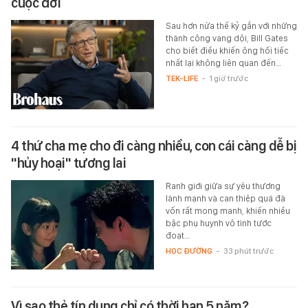
cuộc đời
Sau hơn nửa thế kỷ gắn với những
thành công vang dội, Bill Gates
cho biết điều khiến ông hối tiếc
nhất lại không liên quan đến…
TEK-LIFE
-
1 giờ trước
4 thứ cha mẹ cho đi càng nhiều, con cái càng dễ bị
"hủy hoại" tương lai
Ranh giới giữa sự yêu thương
lành mạnh và can thiệp quá đà
vốn rất mong manh, khiến nhiều
bậc phụ huynh vô tình tước
đoạt…
HỌC ĐƯỜNG
-
33 phút trước
Vì sao thẻ tín dụng chỉ có thời hạn 5 năm?