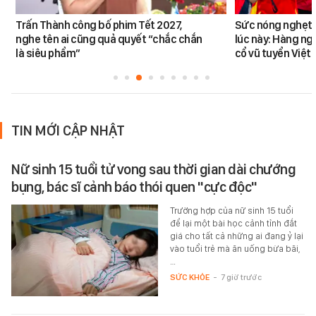
Trấn Thành công bố phim Tết 2027,
Sức nóng nghẹt t
nghe tên ai cũng quả quyết “chắc chắn
lúc này: Hàng ng
là siêu phẩm”
cổ vũ tuyển Việt
TIN MỚI CẬP NHẬT
Nữ sinh 15 tuổi tử vong sau thời gian dài chướng
bụng, bác sĩ cảnh báo thói quen "cực độc"
Trường hợp của nữ sinh 15 tuổi
để lại một bài học cảnh tỉnh đắt
giá cho tất cả những ai đang ỷ lại
vào tuổi trẻ mà ăn uống bừa bãi,
…
SỨC KHỎE
-
7 giờ trước