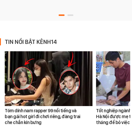
TIN NỔI BẬT KÊNH14
Tóm dính nam rapper 99 nổi tiếng và
Tốt nghiệp ngành 
bạn gái hot girl đi chơi riêng, đàng trai
Hà Nội được mẹ tr
che chắn kín bưng
tháng để bỏ việc 