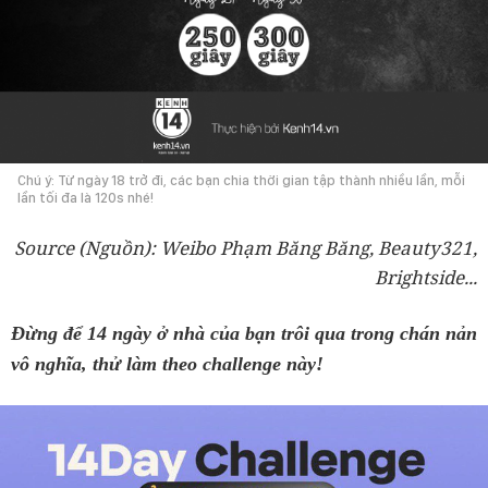
Chú ý: Từ ngày 18 trở đi, các bạn chia thời gian tập thành nhiều lần, mỗi
lần tối đa là 120s nhé!
Source (Nguồn): Weibo Phạm Băng Băng, Beauty321,
Brightside...
Đừng để 14 ngày ở nhà của bạn trôi qua trong chán nản
vô nghĩa, thử làm theo challenge này!