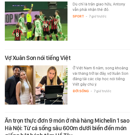
Dù chỉ là trận giao hữu, Antony
vẫn phải nhận thẻ đỏ.
SPORT
-
7 giờ trước
Vợ Xuân Son nói tiếng Việt
Ở Việt Nam 6 năm, song khoảng
vài tháng trở lại đây, vợ Xuân Son
đăng tải các clip học nói tiếng
Việt gây chú ý.
ĐỜI SỐNG
-
7 giờ trước
Ăn trọn thực đơn 9 món ở nhà hàng Michelin 1 sao
Hà Nội: Từ cá sống sâu 600m dưới biển đến món