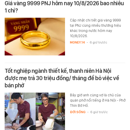
Giá vàng 9999 PNJ hôm nay 10/8/2026 bao nhiêu
1 chỉ?
Cập nhật chi tiết giá vàng 9999
tại PNJ cùng nhiều thương hiệu
khác trong nước hôm nay
10/8/2026.
MONEY.14
-
6 giờ trước
Tốt nghiệp ngành thiết kế, thanh niên Hà Nội
được mẹ trả 30 triệu đồng/ tháng để bỏ việc về
bán phở
Bây giờ anh cùng vợ là chủ của
quán phở nổi tiếng ở Hà Nội - Phở
Thìn Bờ Hồ.
ĐỜI SỐNG
-
6 giờ trước