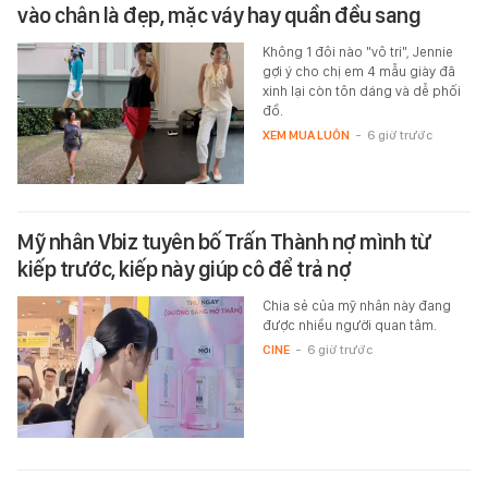
vào chân là đẹp, mặc váy hay quần đều sang
Không 1 đôi nào "vô tri", Jennie
gợi ý cho chị em 4 mẫu giày đã
xinh lại còn tôn dáng và dễ phối
đồ.
XEM MUA LUÔN
-
6 giờ trước
Mỹ nhân Vbiz tuyên bố Trấn Thành nợ mình từ
kiếp trước, kiếp này giúp cô để trả nợ
Chia sẻ của mỹ nhân này đang
được nhiều người quan tâm.
CINE
-
6 giờ trước