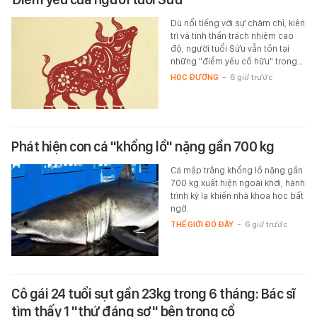
Dù nổi tiếng với sự chăm chỉ, kiên
trì và tinh thần trách nhiệm cao
độ, người tuổi Sửu vẫn tồn tại
những "điểm yếu cố hữu" trong…
HỌC ĐƯỜNG
-
6 giờ trước
Phát hiện con cá "khổng lồ" nặng gần 700 kg
Cá mập trắng khổng lồ nặng gần
700 kg xuất hiện ngoài khơi, hành
trình kỳ lạ khiến nhà khoa học bất
ngờ.
THẾ GIỚI ĐÓ ĐÂY
-
6 giờ trước
Cô gái 24 tuổi sụt gần 23kg trong 6 tháng: Bác sĩ
tìm thấy 1 "thứ đáng sợ" bên trong cổ