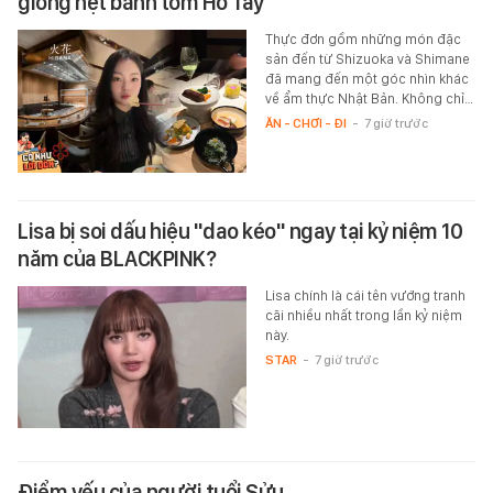
giống hệt bánh tôm Hồ Tây
Thực đơn gồm những món đặc
sản đến từ Shizuoka và Shimane
đã mang đến một góc nhìn khác
về ẩm thực Nhật Bản. Không chỉ…
ĂN - CHƠI - ĐI
-
7 giờ trước
Lisa bị soi dấu hiệu "dao kéo" ngay tại kỷ niệm 10
năm của BLACKPINK?
Lisa chính là cái tên vướng tranh
cãi nhiều nhất trong lần kỷ niệm
này.
STAR
-
7 giờ trước
Điểm yếu của người tuổi Sửu