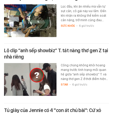
Lúc đầu, khi ăn nhiều mà vẫn tự
sụt cân, cô gái này vui lắm. Đến
khi nhận ra không thể kiểm soát
cân nặng, trở mình cũng đau…
SỨC KHỎE
-
6 giờ trước
Lộ clip “anh sếp showbiz” T. tát nàng thơ gen Z tại
nhà riêng
Công chúng không khỏi hoang
mang trước tình trạng mối quan
hệ giữa “anh sếp showbiz” T. và
nàng thơ gen Z ở thời điểm hiện…
STAR
-
6 giờ trước
Tủ giày của Jennie có 4 "con át chủ bài": Cứ xỏ