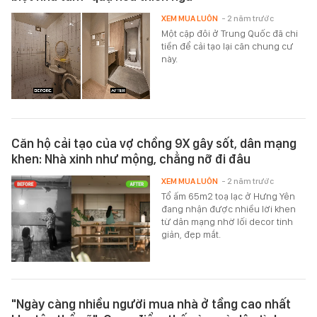
XEM MUA LUÔN
- 2 năm trước
Một cặp đôi ở Trung Quốc đã chi
tiền để cải tạo lại căn chung cư
này.
Căn hộ cải tạo của vợ chồng 9X gây sốt, dân mạng
khen: Nhà xinh như mộng, chẳng nỡ đi đâu
XEM MUA LUÔN
- 2 năm trước
Tổ ấm 65m2 toạ lạc ở Hưng Yên
đang nhận được nhiều lời khen
từ dân mạng nhờ lối decor tinh
giản, đẹp mắt.
"Ngày càng nhiều người mua nhà ở tầng cao nhất