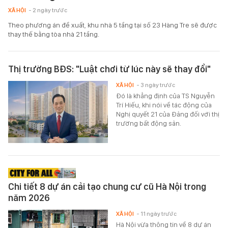
XÃ HỘI
- 2 ngày trước
Theo phương án đề xuất, khu nhà 5 tầng tại số 23 Hàng Tre sẽ được
thay thế bằng tòa nhà 21 tầng.
Thị trường BĐS: "Luật chơi từ lúc này sẽ thay đổi"
XÃ HỘI
- 3 ngày trước
Đó là khẳng định của TS Nguyễn
Trí Hiếu, khi nói về tác động của
Nghị quyết 21 của Đảng đối với thị
trường bất động sản.
Chi tiết 8 dự án cải tạo chung cư cũ Hà Nội trong
năm 2026
XÃ HỘI
- 11 ngày trước
Hà Nội vừa thông tin về 8 dự án