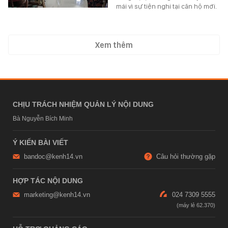
mái vì sự tiện nghi tại căn hộ mới.
Xem thêm
CHỊU TRÁCH NHIỆM QUẢN LÝ NỘI DUNG
Bà Nguyễn Bích Minh
Ý KIẾN BÀI VIẾT
bandoc@kenh14.vn
Câu hỏi thường gặp
HỢP TÁC NỘI DUNG
marketing@kenh14.vn
024 7309 5555