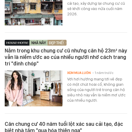
cải tạo, xây dựng lại chung cư cũ
sẽ khởi công vào nửa cuối năm
2026.
Nằm trong khu chung cư cũ nhưng căn hộ 23m² này
vẫn là niềm ước ao của nhiều người nhờ cách trang
trí "đỉnh chóp"
XEM MUA LUÔN
- 1 năm trước
Với hơi hướng mang tới vẻ đẹp
có một chút hoài cổ, không gian
sống của người trẻ trong căn hộ
siêu nhỏ này vẫn là niềm mơ ước
của nhiều người.
Căn chung cư 40 năm tuổi lột xác sau cải tạo, đặc
biệt nhà tắm "quạ hóa thiên nga"