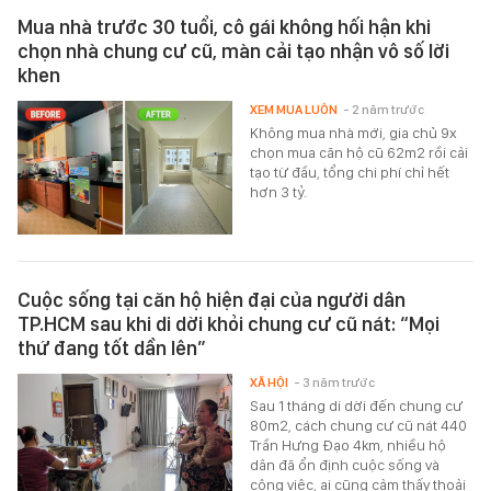
Mua nhà trước 30 tuổi, cô gái không hối hận khi
chọn nhà chung cư cũ, màn cải tạo nhận vô số lời
khen
XEM MUA LUÔN
- 2 năm trước
Không mua nhà mới, gia chủ 9x
chọn mua căn hộ cũ 62m2 rồi cải
tạo từ đầu, tổng chi phí chỉ hết
hơn 3 tỷ.
Cuộc sống tại căn hộ hiện đại của người dân
TP.HCM sau khi di dời khỏi chung cư cũ nát: “Mọi
thứ đang tốt dần lên”
XÃ HỘI
- 3 năm trước
Sau 1 tháng di dời đến chung cư
80m2, cách chung cư cũ nát 440
Trần Hưng Đạo 4km, nhiều hộ
dân đã ổn định cuộc sống và
công việc, ai cũng cảm thấy thoải