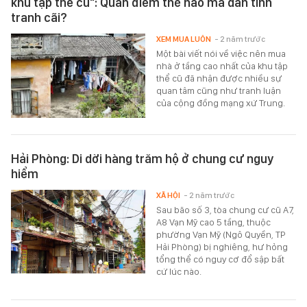
khu tập thể cũ": Quan điểm thế nào mà dân tình
tranh cãi?
XEM MUA LUÔN
- 2 năm trước
Một bài viết nói về việc nên mua
nhà ở tầng cao nhất của khu tập
thể cũ đã nhận được nhiều sự
quan tâm cũng như tranh luận
của cộng đồng mạng xứ Trung.
Hải Phòng: Di dời hàng trăm hộ ở chung cư nguy
hiểm
XÃ HỘI
- 2 năm trước
Sau bão số 3, tòa chung cư cũ A7,
A8 Vạn Mỹ cao 5 tầng, thuộc
phường Vạn Mỹ (Ngô Quyền, TP
Hải Phòng) bị nghiêng, hư hỏng
tổng thể có nguy cơ đổ sập bất
cứ lúc nào.