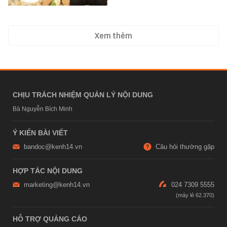
Xem thêm
CHỊU TRÁCH NHIỆM QUẢN LÝ NỘI DUNG
Bà Nguyễn Bích Minh
Ý KIẾN BÀI VIẾT
bandoc@kenh14.vn
Câu hỏi thường gặp
HỢP TÁC NỘI DUNG
marketing@kenh14.vn
024 7309 5555
HỖ TRỢ QUẢNG CÁO