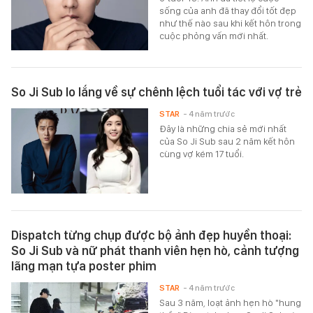
sống của anh đã thay đổi tốt đẹp
như thế nào sau khi kết hôn trong
cuộc phỏng vấn mới nhất.
So Ji Sub lo lắng về sự chênh lệch tuổi tác với vợ trẻ
STAR
- 4 năm trước
Đây là những chia sẻ mới nhất
của So Ji Sub sau 2 năm kết hôn
cùng vợ kém 17 tuổi.
Dispatch từng chụp được bộ ảnh đẹp huyền thoại:
So Ji Sub và nữ phát thanh viên hẹn hò, cảnh tượng
lãng mạn tựa poster phim
STAR
- 4 năm trước
Sau 3 năm, loạt ảnh hẹn hò "hung