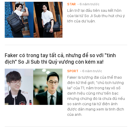
STAR
- 6 năm trước
Lần trở lại đầu tiên sau kết hôn
của tài tử So Ji Sub thu hút chú ý
lớn của dư luận.
Faker có trong tay tất cả, nhưng để so với "tình
địch" So Ji Sub thì Quỷ vương còn kém xa!
SPORT
- 6 năm trước
Faker là tượng đài của thể thao
điện tử thế giới, "chủ tịch tương
lai" của T1, nắm trong tay vô số
danh hiệu cũng như tiền bạc
nhưng chừng đó là chưa đủ nếu
so sánh cùng tài tử điện ảnh
được dân mạng xem là tình địch
của anh.