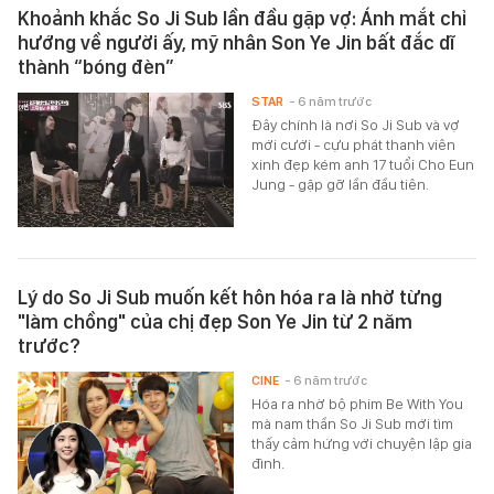
Khoảnh khắc So Ji Sub lần đầu gặp vợ: Ánh mắt chỉ
hướng về người ấy, mỹ nhân Son Ye Jin bất đắc dĩ
thành “bóng đèn”
STAR
- 6 năm trước
Đây chính là nơi So Ji Sub và vợ
mới cưới - cựu phát thanh viên
xinh đẹp kém anh 17 tuổi Cho Eun
Jung - gặp gỡ lần đầu tiên.
Lý do So Ji Sub muốn kết hôn hóa ra là nhờ từng
"làm chồng" của chị đẹp Son Ye Jin từ 2 năm
trước?
CINE
- 6 năm trước
Hóa ra nhờ bộ phim Be With You
mà nam thần So Ji Sub mới tìm
thấy cảm hứng với chuyện lập gia
đình.