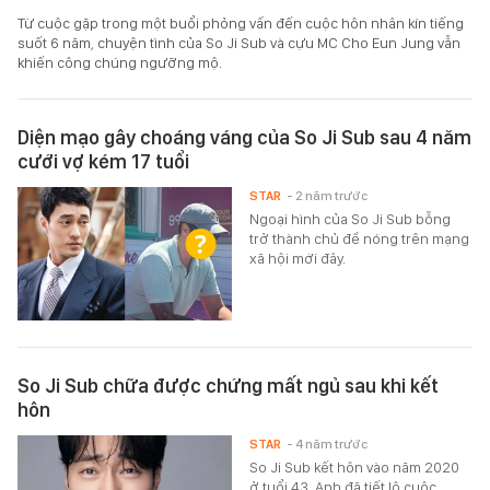
Từ cuộc gặp trong một buổi phỏng vấn đến cuộc hôn nhân kín tiếng
suốt 6 năm, chuyện tình của So Ji Sub và cựu MC Cho Eun Jung vẫn
khiến công chúng ngưỡng mộ.
Diện mạo gây choáng váng của So Ji Sub sau 4 năm
cưới vợ kém 17 tuổi
STAR
- 2 năm trước
Ngoại hình của So Ji Sub bỗng
trở thành chủ đề nóng trên mạng
xã hội mới đây.
So Ji Sub chữa được chứng mất ngủ sau khi kết
hôn
STAR
- 4 năm trước
So Ji Sub kết hôn vào năm 2020
ở tuổi 43. Anh đã tiết lộ cuộc