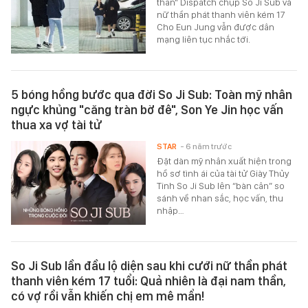
thần" Dispatch chụp So Ji Sub và
nữ thần phát thanh viên kém 17
Cho Eun Jung vẫn được dân
mạng liên tục nhắc tới.
5 bóng hồng bước qua đời So Ji Sub: Toàn mỹ nhân
ngực khủng "căng tràn bờ đê", Son Ye Jin học vấn
thua xa vợ tài tử
STAR
- 6 năm trước
Đặt dàn mỹ nhân xuất hiện trong
hồ sơ tình ái của tài tử Giày Thủy
Tinh So Ji Sub lên “bàn cân” so
sánh về nhan sắc, học vấn, thu
nhập…
So Ji Sub lần đầu lộ diện sau khi cưới nữ thần phát
thanh viên kém 17 tuổi: Quả nhiên là đại nam thần,
có vợ rồi vẫn khiến chị em mê mẩn!