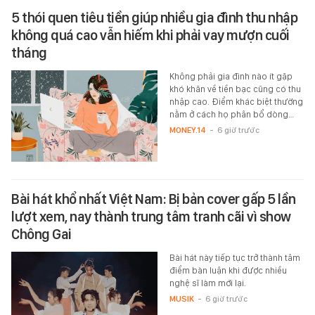
5 thói quen tiêu tiền giúp nhiều gia đình thu nhập
không quá cao vẫn hiếm khi phải vay mượn cuối
tháng
Không phải gia đình nào ít gặp
khó khăn về tiền bạc cũng có thu
nhập cao. Điểm khác biệt thường
nằm ở cách họ phân bổ dòng…
MONEY.14
-
6 giờ trước
Bài hát khổ nhất Việt Nam: Bị bản cover gấp 5 lần
lượt xem, nay thành trung tâm tranh cãi vì show
Chông Gai
Bài hát này tiếp tục trở thành tâm
điểm bàn luận khi được nhiều
nghệ sĩ làm mới lại.
MUSIK
-
6 giờ trước