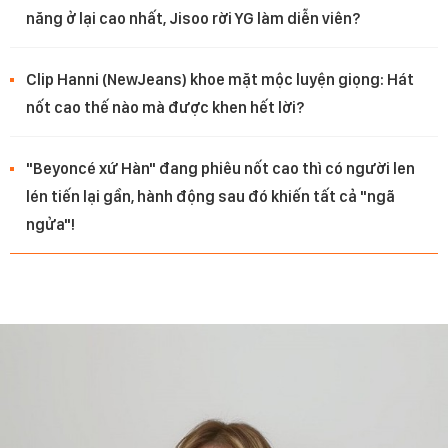
năng ở lại cao nhất, Jisoo rời YG làm diễn viên?
Clip Hanni (NewJeans) khoe mặt mộc luyện giọng: Hát
nốt cao thế nào mà được khen hết lời?
"Beyoncé xứ Hàn" đang phiêu nốt cao thì có người len
lén tiến lại gần, hành động sau đó khiến tất cả "ngã
ngửa"!