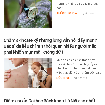
trong tự nhiên. Và đó là loài vật
nào?
THẾ GIỚI ĐÓ ĐÂY
-
7 giờ trước
Chăm skincare kỹ nhưng lưng vẫn nổi đầy mụn?
Bác sĩ da liễu chỉ ra 1 thói quen nhiều người mắc
phải khiến mụn mãi không dứt
Muốn cải thiện tình trạng này,
thay vì chà xát mạnh hay tẩy da
chết liên tục, bạn nên bắt đầu từ
việc thay đổi cách chăm sóc da…
SỨC KHỎE
-
7 giờ trước
Điểm chuẩn Đại học Bách khoa Hà Nội cao nhất