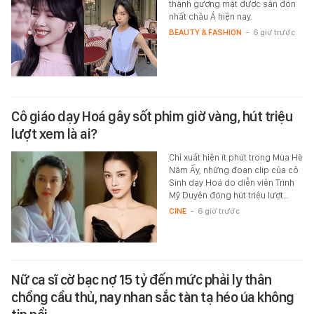
thành gương mặt được săn đón
nhất châu Á hiện nay.
BEAUTY & FASHION
-
6 giờ trước
Cô giáo dạy Hoá gây sốt phim giờ vàng, hút triệu
lượt xem là ai?
Chỉ xuất hiện ít phút trong Mùa Hè
Năm Ấy, những đoạn clip của cô
Sinh dạy Hoá do diễn viên Trình
Mỹ Duyên đóng hút triệu lượt…
CINE
-
6 giờ trước
Nữ ca sĩ cờ bạc nợ 15 tỷ đến mức phải ly thân
chồng cầu thủ, nay nhan sắc tàn tạ héo úa không