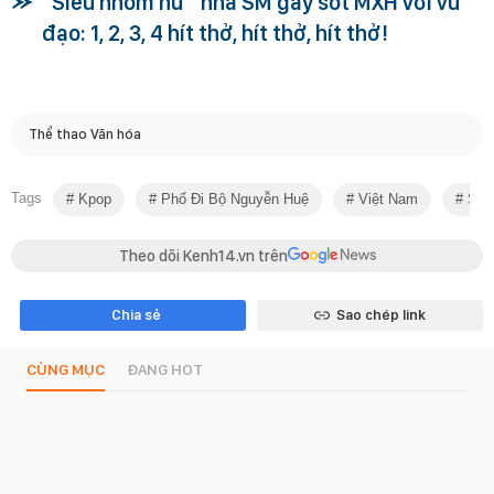
"Siêu nhóm nữ" nhà SM gây sốt MXH với vũ
đạo: 1, 2, 3, 4 hít thở, hít thở, hít thở!
Thể thao Văn hóa
Tags
Kpop
Phố Đi Bộ Nguyễn Huệ
Việt Nam
Sm
Theo dõi Kenh14.vn trên
Chia sẻ
Sao chép link
CÙNG MỤC
ĐANG HOT