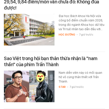
29,54, 9,84 điểm/môn vẫn chưa đỗ: Không đùa
được!
Đại học Bách khoa Hà Nội vừa
công bố điểm chuẩn năm 2026,
trong đó ngành Khoa học dữ liệu
và Trí tuệ nhân tạo dẫn đầu với…
HỌC ĐƯỜNG
-
7 giờ trước
Sao Việt trong hội bạn thân thừa nhận là "nam
thần" của phim Trấn Thành
Nam diễn viên này có mối quan
hệ vô cùng thân thiết với Trấn
Thành.
STAR
-
7 giờ trước