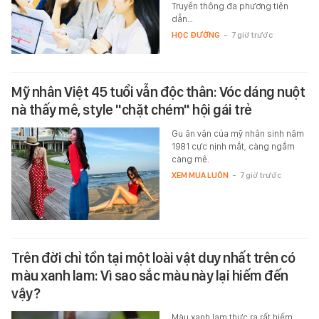
Truyền thông đa phương tiện
dẫn…
HỌC ĐƯỜNG
-
7 giờ trước
Mỹ nhân Việt 45 tuổi vẫn độc thân: Vóc dáng nuột
nà thấy mê, style "chặt chém" hội gái trẻ
Gu ăn vận của mỹ nhân sinh năm
1981 cực nịnh mắt, càng ngắm
càng mê.
XEM MUA LUÔN
-
7 giờ trước
Trên đời chỉ tồn tại một loài vật duy nhất trên có
màu xanh lam: Vì sao sắc màu này lại hiếm đến
vậy?
Màu xanh lam thực ra rất hiếm