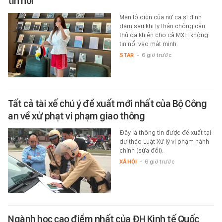
tin nổi
Màn lộ diện của nữ ca sĩ đình
đám sau khi ly thân chồng cầu
thủ đã khiến cho cả MXH không
tin nổi vào mắt mình.
STAR
-
6 giờ trước
Tất cả tài xế chú ý đề xuất mới nhất của Bộ Công
an về xử phạt vi phạm giao thông
Đây là thông tin được đề xuất tại
dự thảo Luật Xử lý vi phạm hành
chính (sửa đổi).
XÃ HỘI
-
6 giờ trước
Ngành học cao điểm nhất của ĐH Kinh tế Quốc