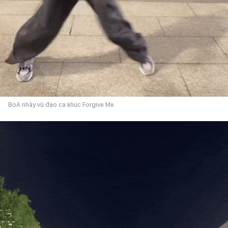
BoA nhảy vũ đạo ca khúc Forgive Me