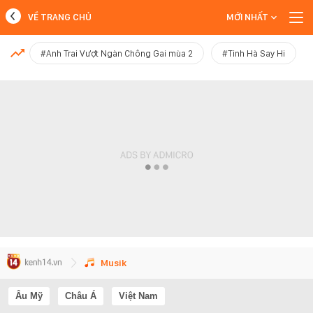
VỀ TRANG CHỦ
MỚI NHẤT
MỚI NHẤT
#Anh Trai Vượt Ngàn Chông Gai mùa 2
#Tinh Hà Say Hi
Xem thêm
Musik
Âu Mỹ
Châu Á
Việt Nam