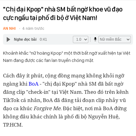
"Chị đại Kpop" nhà SM bất ngờ khoe vũ đạo
cực ngầu tại phố đi bộ ở Việt Nam!
AN NHI
4 năm trước
Nghe đọc bài
0:41
Khoảnh khắc "nữ hoàng Kpop" một thời bất ngờ xuất hiện tại Việt
Nam đang được các fan lan truyền chóng mặt.
Cách đây ít phút, cộng đồng mạng không khỏi ngỡ
ngàng khi
BoA
- "chị đại Kpop" nhà SM đã bất ngờ
đăng clip "check-in" tại Việt Nam. Theo đó trên kênh
TikTok cá nhân, BoA đã đăng tải đoạn clip nhảy vũ
đạo ca khúc
Forgive Me
. Đặc biệt, nơi mà BoA đứng
không đâu khác chính là phố đi bộ Nguyễn Huệ,
TP.HCM.