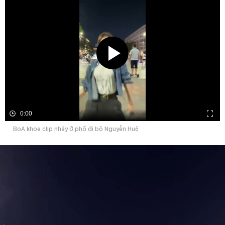
0:00
BoA khoe clip nhảy ở phố đi bộ Nguyễn Huệ