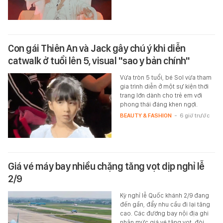
Con gái Thiên An và Jack gây chú ý khi diễn
catwalk ở tuổi lên 5, visual "sao y bản chính"
Vừa tròn 5 tuổi, bé Sol vừa tham
gia trình diễn ở một sự kiện thời
trang lớn dành cho trẻ em với
phong thái đáng khen ngợi.
BEAUTY & FASHION
-
6 giờ trước
Giá vé máy bay nhiều chặng tăng vọt dịp nghỉ lễ
2/9
Kỳ nghỉ lễ Quốc khánh 2/9 đang
đến gần, đẩy nhu cầu đi lại tăng
cao. Các đường bay nội địa ghi
nhận mức giá vé tăng vọt, đòi