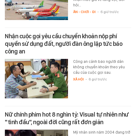
hỏi…
ĂN - CHƠI - ĐI
-
6 giờ trước
Nhận cuộc gọi yêu cầu chuyển khoản nộp phí
quyền sử dụng đất, người đàn ông lập tức báo
công an
Công an cảnh báo người dân
không chuyển khoản theo yêu
cầu của cuộc gọi sau.
XÃ HỘI
-
6 giờ trước
Nữ chính phim hot 8 nghìn tỷ: Visual tự nhiên như
"tình đầu", ngoài đời cũng rất đơn giản
Mỹ nhân sinh năm 2004 đang trở