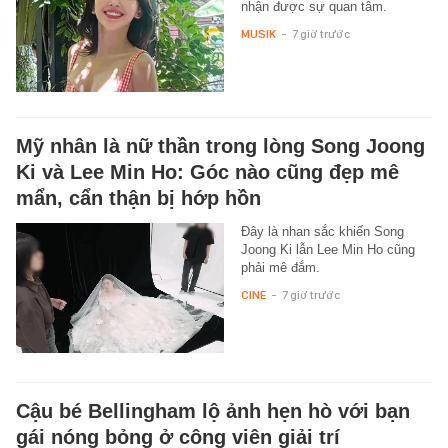
nhận được sự quan tâm.
MUSIK
-
7 giờ trước
Mỹ nhân là nữ thần trong lòng Song Joong
Ki và Lee Min Ho: Góc nào cũng đẹp mê
mẩn, cẩn thận bị hớp hồn
Đây là nhan sắc khiến Song
Joong Ki lẫn Lee Min Ho cũng
phải mê đắm.
CINE
-
7 giờ trước
Cậu bé Bellingham lộ ảnh hẹn hò với bạn
gái nóng bỏng ở công viên giải trí