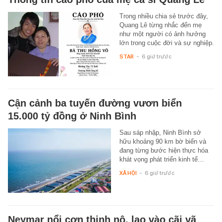
Trong nhiều chia sẻ trước đây,
Quang Lê từng nhắc đến mẹ
như một người có ảnh hưởng
lớn trong cuộc đời và sự nghiệp.
STAR
-
6 giờ trước
Cận cảnh ba tuyến đường vươn biển
15.000 tỷ đồng ở Ninh Bình
Sau sáp nhập, Ninh Bình sở
hữu khoảng 90 km bờ biển và
đang từng bước hiện thực hóa
khát vọng phát triển kinh tế…
XÃ HỘI
-
6 giờ trước
Neymar nổi cơn thịnh nộ, lao vào cãi vã