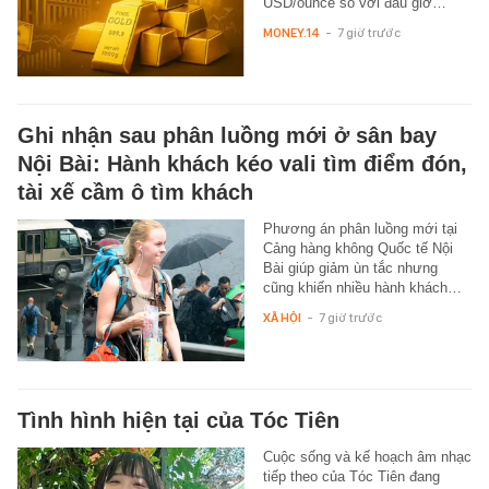
USD/ounce so với đầu giờ…
MONEY.14
-
7 giờ trước
Ghi nhận sau phân luồng mới ở sân bay
Nội Bài: Hành khách kéo vali tìm điểm đón,
tài xế cầm ô tìm khách
Phương án phân luồng mới tại
Cảng hàng không Quốc tế Nội
Bài giúp giảm ùn tắc nhưng
cũng khiến nhiều hành khách…
XÃ HỘI
-
7 giờ trước
Tình hình hiện tại của Tóc Tiên
Cuộc sống và kế hoạch âm nhạc
tiếp theo của Tóc Tiên đang