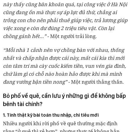
này thấy cũng băn khoăn quá, tại công việc ở Hà Nội
cũng đang ổn mà thực sự áp lực đủ thứ, chẳng ai
trông con cho nên phải thuê giúp việc, trả lương giúp
việc xong e còn dư đúng 2 triệu tiêu vặt. Còn lại
chồng gánh hết…”
- Một người trải lòng.
“Mỗi nhà 1 cảnh nên vợ chồng bàn với nhau, thống
nhất và chấp nhận được cái này, mất cái kia thì mới
còn tâm trí mà cày cuốc kiếm tiền, vun vén gia đình,
chứ làm gì có chỗ nào hoàn hảo được khi mà mình
đang vướng bận tiền nong”
- Một người thẳng thắn.
Bỏ phố về quê, cần lưu ý những gì để không bấp
bênh tài chính?
1. Tính thật kỹ bài toán thu nhập, chi tiêu mới
Nhiều người khi rời phố về quê thường mặc định
rằng “ở quê thì rẻ hơn”, nhưng thực tế không hẳn