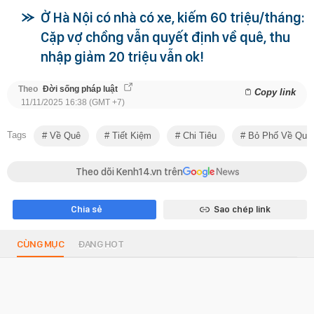
Ở Hà Nội có nhà có xe, kiếm 60 triệu/tháng:
Cặp vợ chồng vẫn quyết định về quê, thu
nhập giảm 20 triệu vẫn ok!
Theo
Đời sống pháp luật
Copy link
11/11/2025 16:38 (GMT +7)
Tags
Về Quê
Tiết Kiệm
Chi Tiêu
Bỏ Phố Về Quê
Theo dõi Kenh14.vn trên
Chia sẻ
Sao chép link
CÙNG MỤC
ĐANG HOT