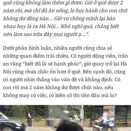
quê cũng không làm thêm gì được. Giờ ở quê được 2
năm rồi, mà chỉ đủ ăn uống, lo học hành cho con chứ
không dư đồng nào… Giờ vợ chồng mình lại bàn
nhau hay là ra Hà Nội… Khó nghĩ quá, chẳng biết
nên làm sao nữa đây mọi người ạ…”
.
Dưới phần bình luận, nhiều người cũng chia sẻ
những quan điểm trái chiều. Có người động viên, trấn
an rằng “biết đủ là sẽ hạnh phúc”, giờ quay trở lại Hà
Nội cũng chưa chắc ổn hơn ở quê. Bên cạnh đó, cũng
có người nhìn thẳng vào vấn đề và khẳng định: Có
con rồi mà 2 năm không dư được chút nào, nếu
không may có việc, có biến cố thì tiền đâu mà lo?