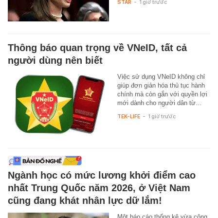
STAR
-
1 giờ trước
Thông báo quan trọng về VNeID, tất cả
người dùng nên biết
Việc sử dụng VNeID không chỉ
giúp đơn giản hóa thủ tục hành
chính mà còn gắn với quyền lợi
mới dành cho người dân từ…
TEK-LIFE
-
1 giờ trước
Ngành học có mức lương khởi điểm cao
nhất Trung Quốc năm 2026, ở Việt Nam
cũng đang khát nhân lực dữ lắm!
Một báo cáo thống kê vừa công