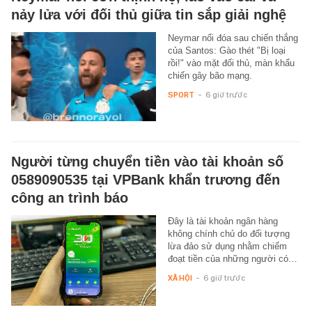
nảy lửa với đối thủ giữa tin sắp giải nghệ
Neymar nổi đóa sau chiến thắng
của Santos: Gào thét "Bị loại
rồi!" vào mặt đối thủ, màn khẩu
chiến gây bão mạng.
SPORT
-
6 giờ trước
Người từng chuyển tiền vào tài khoản số
0589090535 tại VPBank khẩn trương đến
công an trình báo
Đây là tài khoản ngân hàng
không chính chủ do đối tượng
lừa đảo sử dụng nhằm chiếm
đoạt tiền của những người có…
XÃ HỘI
-
6 giờ trước