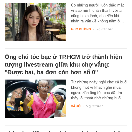
Có những người luôn thắc mắc
vì sao mình chân thành với ai
cũng bị xa lánh, cho đến khi
nhận ra vấn đề không nằm ở…
HỌC ĐƯỜNG
-
5 giờ trước
Ông chú tóc bạc ở TP.HCM trở thành hiện
tượng livestream giữa khu chợ vắng:
"Được hai, ba đơn còn hơn số 0"
Từ những ngày ngồi chợ cả buổi
không một vị khách ghé mua,
người đàn ông tóc bạc đã tìm
thấy lối thoát nhờ những buổi…
XÃ HỘI
-
5 giờ trước