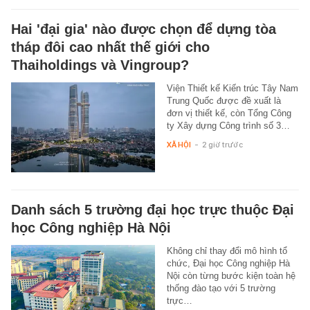
Hai 'đại gia' nào được chọn để dựng tòa
tháp đôi cao nhất thế giới cho
Thaiholdings và Vingroup?
Viện Thiết kế Kiến trúc Tây Nam
Trung Quốc được đề xuất là
đơn vị thiết kế, còn Tổng Công
ty Xây dựng Công trình số 3…
XÃ HỘI
-
2 giờ trước
Danh sách 5 trường đại học trực thuộc Đại
học Công nghiệp Hà Nội
Không chỉ thay đổi mô hình tổ
chức, Đại học Công nghiệp Hà
Nội còn từng bước kiện toàn hệ
thống đào tạo với 5 trường
trực…