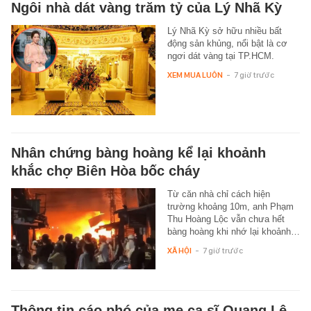
Ngôi nhà dát vàng trăm tỷ của Lý Nhã Kỳ
Lý Nhã Kỳ sở hữu nhiều bất
động sản khủng, nổi bật là cơ
ngơi dát vàng tại TP.HCM.
XEM MUA LUÔN
-
7 giờ trước
Nhân chứng bàng hoàng kể lại khoảnh
khắc chợ Biên Hòa bốc cháy
Từ căn nhà chỉ cách hiện
trường khoảng 10m, anh Phạm
Thu Hoàng Lộc vẫn chưa hết
bàng hoàng khi nhớ lại khoảnh…
XÃ HỘI
-
7 giờ trước
Thông tin cáo phó của mẹ ca sĩ Quang Lê