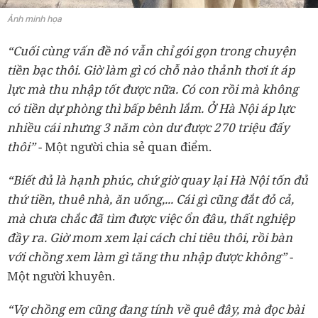
Ảnh minh họa
“Cuối cùng vấn đề nó vẫn chỉ gói gọn trong chuyện
tiền bạc thôi. Giờ làm gì có chỗ nào thảnh thơi ít áp
lực mà thu nhập tốt được nữa. Có con rồi mà không
có tiền dự phòng thì bấp bênh lắm. Ở Hà Nội áp lực
nhiều cái nhưng 3 năm còn dư được 270 triệu đấy
thôi”
- Một người chia sẻ quan điểm.
“Biết đủ là hạnh phúc, chứ giờ quay lại Hà Nội tốn đủ
thứ tiền, thuê nhà, ăn uống,... Cái gì cũng đắt đỏ cả,
mà chưa chắc đã tìm được việc ổn đâu, thất nghiệp
đầy ra. Giờ mom xem lại cách chi tiêu thôi, rồi bàn
với chồng xem làm gì tăng thu nhập được không”
-
Một người khuyên.
“Vợ chồng em cũng đang tính về quê đây, mà đọc bài