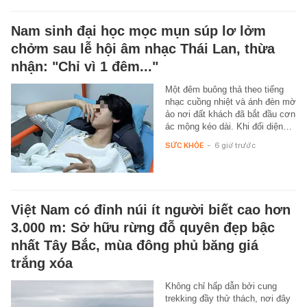
Nam sinh đại học mọc mụn súp lơ lởm
chởm sau lễ hội âm nhạc Thái Lan, thừa
nhận: "Chỉ vì 1 đêm..."
Một đêm buông thả theo tiếng
nhạc cuồng nhiệt và ánh đèn mờ
ảo nơi đất khách đã bắt đầu cơn
ác mộng kéo dài. Khi đối diện…
SỨC KHỎE
-
6 giờ trước
Việt Nam có đỉnh núi ít người biết cao hơn
3.000 m: Sở hữu rừng đỗ quyên đẹp bậc
nhất Tây Bắc, mùa đông phủ băng giá
trắng xóa
Không chỉ hấp dẫn bởi cung
trekking đầy thử thách, nơi đây