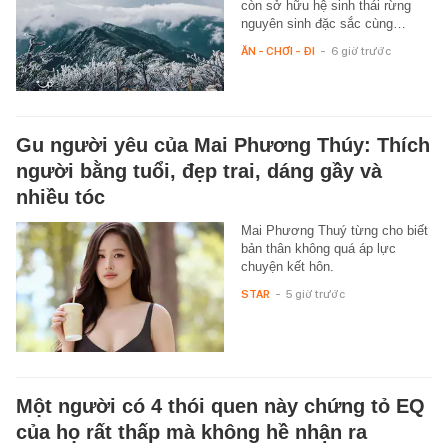
còn sở hữu hệ sinh thái rừng
nguyên sinh đặc sắc cùng…
ĂN - CHƠI - ĐI
-
6 giờ trước
Gu người yêu của Mai Phương Thúy: Thích
người bằng tuổi, đẹp trai, dáng gầy và
nhiều tóc
Mai Phương Thuý từng cho biết
bản thân không quá áp lực
chuyện kết hôn.
STAR
-
5 giờ trước
Một người có 4 thói quen này chứng tỏ EQ
của họ rất thấp mà không hề nhận ra