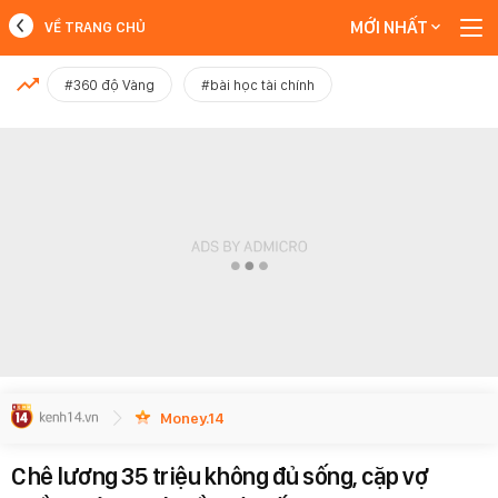
MỚI NHẤT
VỀ TRANG CHỦ
MỚI NHẤT
#360 độ Vàng
#bài học tài chính
Xem thêm
Money.14
Chê lương 35 triệu không đủ sống, cặp vợ