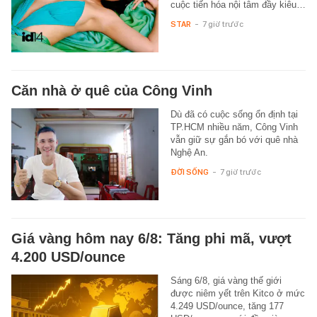
cuộc tiến hóa nội tâm đầy kiêu…
STAR
-
7 giờ trước
Căn nhà ở quê của Công Vinh
Dù đã có cuộc sống ổn định tại
TP.HCM nhiều năm, Công Vinh
vẫn giữ sự gắn bó với quê nhà
Nghệ An.
ĐỜI SỐNG
-
7 giờ trước
Giá vàng hôm nay 6/8: Tăng phi mã, vượt
4.200 USD/ounce
Sáng 6/8, giá vàng thế giới
được niêm yết trên Kitco ở mức
4.249 USD/ounce, tăng 177