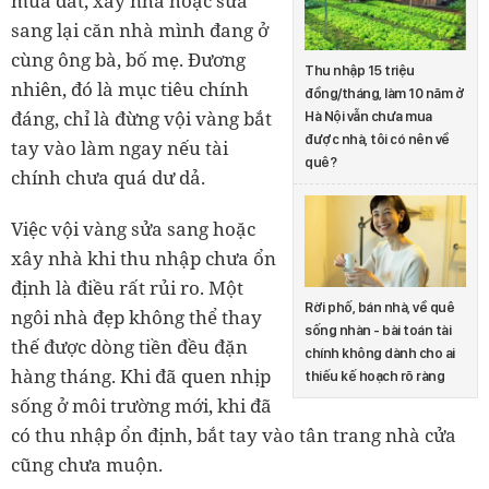
mua đất, xây nhà hoặc sửa
sang lại căn nhà mình đang ở
cùng ông bà, bố mẹ. Đương
Thu nhập 15 triệu
nhiên, đó là mục tiêu chính
đồng/tháng, làm 10 năm ở
đáng, chỉ là đừng vội vàng bắt
Hà Nội vẫn chưa mua
được nhà, tôi có nên về
tay vào làm ngay nếu tài
quê?
chính chưa quá dư dả.
Việc vội vàng sửa sang hoặc
xây nhà khi thu nhập chưa ổn
định là điều rất rủi ro. Một
Rời phố, bán nhà, về quê
ngôi nhà đẹp không thể thay
sống nhàn - bài toán tài
thế được dòng tiền đều đặn
chính không dành cho ai
hàng tháng. Khi đã quen nhịp
thiếu kế hoạch rõ ràng
sống ở môi trường mới, khi đã
có thu nhập ổn định, bắt tay vào tân trang nhà cửa
cũng chưa muộn.