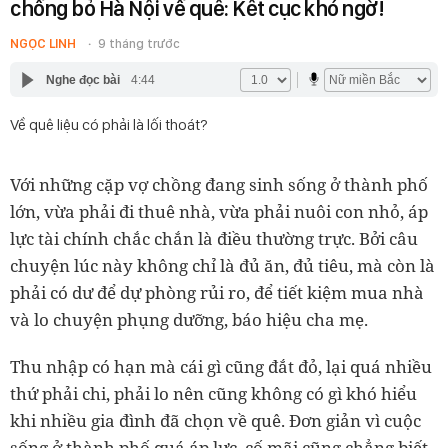
chồng bỏ Hà Nội về quê: Kết cục khó ngờ!
NGỌC LINH
9 tháng trước
Nghe đọc bài
4:44
Về quê liệu có phải là lối thoát?
Với những cặp vợ chồng đang sinh sống ở thành phố
lớn, vừa phải đi thuê nhà, vừa phải nuôi con nhỏ, áp
lực tài chính chắc chắn là điều thường trực. Bởi câu
chuyện lúc này không chỉ là đủ ăn, đủ tiêu, mà còn là
phải có dư để dự phòng rủi ro, để tiết kiệm mua nhà
và lo chuyện phụng dưỡng, báo hiệu cha mẹ.
Thu nhập có hạn mà cái gì cũng đắt đỏ, lại quá nhiều
thứ phải chi, phải lo nên cũng không có gì khó hiểu
khi nhiều gia đình đã chọn về quê. Đơn giản vì cuộc
sống ở thành phố quá áp lực, cố mãi cũng chẳng biết