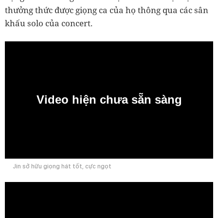
thưởng thức được giọng ca của họ thông qua các sân
khấu solo của concert.
Video hiện chưa sẵn sàng
0:00
Jin sở hữu giọng hát tốt, cực ngọt