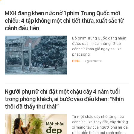
MXH đang khen nức nở 1 phim Trung Quốc mới
chiếu: 4 tập không một chi tiết thừa, xuất sắc từ
cảnh đầu tiên
Bộ phim Trung Quốc đang nhận
được quá nhiều những lời có
cánh từ khán giả ngay sau khi
phát sóng.
CINE
-
7 giờ trước
Người phụ nữ chỉ đặt một chậu cây 4 năm tuổi
trong phòng khách, ai bước vào đều khen: “Nhìn
thôi đã thấy thư thái”
Từ một chậu cây nhỏ từng héo
cành sau khi thay đất, cây dương
xỉ măng tây của người phụ nữ đã
phát triển thành bụi xanh mềm…