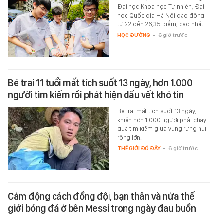
Đại học Khoa học Tự nhiên, Đại
học Quốc gia Hà Nội dao động
từ 22 đến 26,35 điểm, cao nhất…
HỌC ĐƯỜNG
-
6 giờ trước
Bé trai 11 tuổi mất tích suốt 13 ngày, hơn 1.000
người tìm kiếm rồi phát hiện dấu vết khó tin
Bé trai mất tích suốt 13 ngày,
khiến hơn 1.000 người phải chạy
đua tìm kiếm giữa vùng rừng núi
rộng lớn.
THẾ GIỚI ĐÓ ĐÂY
-
6 giờ trước
Cảm động cách đồng đội, bạn thân và nửa thế
giới bóng đá ở bên Messi trong ngày đau buồn