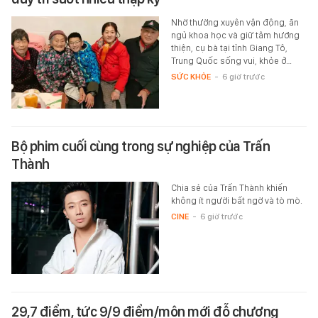
Nhờ thường xuyên vận động, ăn
ngủ khoa học và giữ tâm hướng
thiện, cụ bà tại tỉnh Giang Tô,
Trung Quốc sống vui, khỏe ở…
SỨC KHỎE
-
6 giờ trước
Bộ phim cuối cùng trong sự nghiệp của Trấn
Thành
Chia sẻ của Trấn Thành khiến
không ít người bất ngờ và tò mò.
CINE
-
6 giờ trước
29,7 điểm, tức 9/9 điểm/môn mới đỗ chương