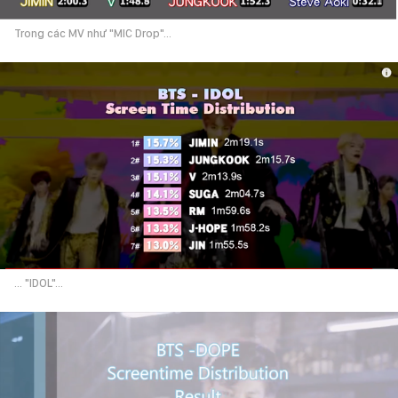
Trong các MV như "MIC Drop"...
... "IDOL"...