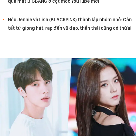
qua mặt BIGBANG ở cột mốc YouTube mới
Nếu Jennie và Lisa (BLACKPINK) thành lập nhóm nhỏ: Cân
tất từ giọng hát, rap đến vũ đạo, thần thái cũng có thừa!