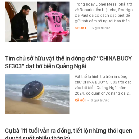
Trong ngày Lionel Messi phải trở
về Rosario tiễn biệt cha, Rodrigo
De Paul đã có cách đặc biệt để
gửi tình cảm tới người bạn thân.…
SPORT
-
6 giờ trước
Tìm chủ sở hữu vật thể in dòng chữ "CHINA BUOY
SF303" dạt bờ biển Quảng Ngãi
Vật thể lạ hình trụ tròn in dòng
chữ CHINA BUOY SF303 trôi dạt
vào bờ biển Quảng Ngãi năm
2024, cơ quan chức năng đã 2…
XÃ HỘI
-
6 giờ trước
Cụ bà 111 tuổi vẫn ra đồng, tiết lộ những thói quen
duy trì suốt nhiều thập kỷ