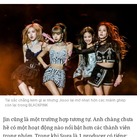
Tài sắc chẳng kém gì ai nhưng Jisoo lại mờ nhạt hơn các mảnh ghép
còn lại trong BLACKPINK
Jin cũng là một trường hợp tương tự. Anh chàng chưa
hề có một hoạt động nào nổi bật hơn các thành viên
trong nhóm. Trong khi Suga là 1 producer có tiếng;