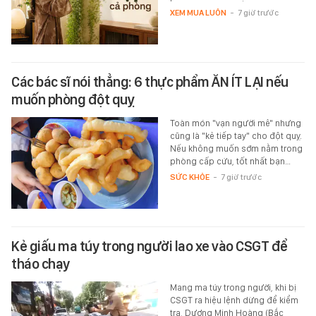
XEM MUA LUÔN
-
7 giờ trước
Các bác sĩ nói thẳng: 6 thực phẩm ĂN ÍT LẠI nếu
muốn phòng đột quỵ
Toàn món "vạn người mê" nhưng
cũng là "kẻ tiếp tay" cho đột quỵ.
Nếu không muốn sớm nằm trong
phòng cấp cứu, tốt nhất bạn…
SỨC KHỎE
-
7 giờ trước
Kẻ giấu ma túy trong người lao xe vào CSGT để
tháo chạy
Mang ma túy trong người, khi bị
CSGT ra hiệu lệnh dừng để kiểm
tra, Dương Minh Hoàng (Bắc