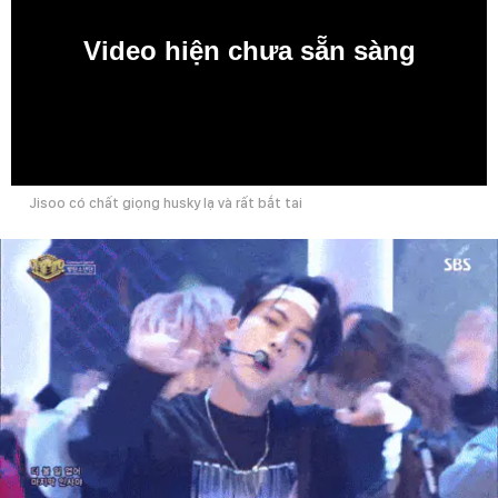
Video hiện chưa sẵn sàng
0:00
Jisoo có chất giọng husky lạ và rất bắt tai