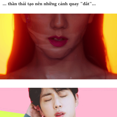
... thần thái tạo nên những cảnh quay "đắt"...