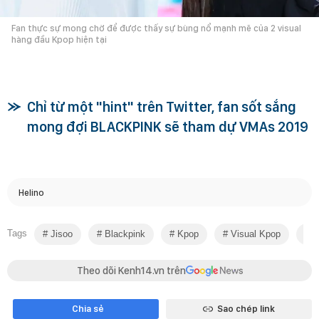
Fan thực sự mong chờ để được thấy sự bùng nổ mạnh mẽ của 2 visual
hàng đầu Kpop hiện tại
Chỉ từ một "hint" trên Twitter, fan sốt sắng
mong đợi BLACKPINK sẽ tham dự VMAs 2019
Helino
Tags
Jisoo
Blackpink
Kpop
Visual Kpop
B
Theo dõi Kenh14.vn trên
Chia sẻ
Sao chép link