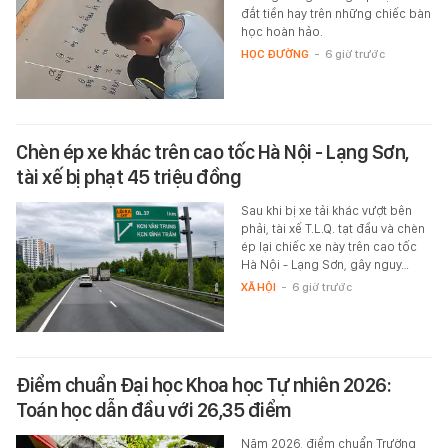
đắt tiền hay trên những chiếc bàn
học hoàn hảo.
HỌC ĐƯỜNG
-
6 giờ trước
Chèn ép xe khác trên cao tốc Hà Nội - Lạng Sơn,
tài xế bị phạt 45 triệu đồng
Sau khi bị xe tải khác vượt bên
phải, tài xế T.L.Q. tạt đầu và chèn
ép lại chiếc xe này trên cao tốc
Hà Nội - Lạng Sơn, gây nguy…
XÃ HỘI
-
6 giờ trước
Điểm chuẩn Đại học Khoa học Tự nhiên 2026:
Toán học dẫn đầu với 26,35 điểm
Năm 2026, điểm chuẩn Trường