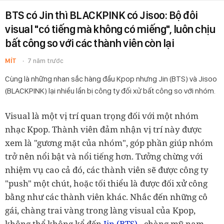
BTS có Jin thì BLACKPINK có Jisoo: Bộ đôi
visual "có tiếng mà không có miếng", luôn chịu
bất công so với các thành viên còn lại
MÍT
7 năm trước
Cùng là những nhan sắc hàng đầu Kpop nhưng Jin (BTS) và Jisoo
(BLACKPINK) lại nhiều lần bị công ty đối xử bất công so với nhóm.
Visual là một vị trí quan trọng đối với một nhóm
nhạc Kpop. Thành viên đảm nhận vị trí này được
xem là "gương mặt của nhóm", góp phần giúp nhóm
trở nên nổi bật và nổi tiếng hơn. Tưởng chừng với
nhiệm vụ cao cả đó, các thành viên sẽ được công ty
"push" một chút, hoặc tối thiểu là được đối xử công
bằng như các thành viên khác. Nhắc đến những cô
gái, chàng trai vàng trong làng visual của Kpop,
không thể không kể đến
Jin (BTS)
- chàng mỹ nam