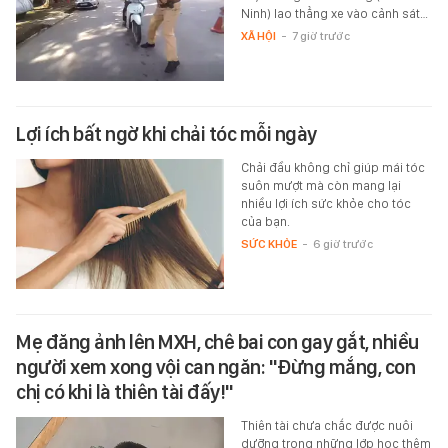
Ninh) lao thẳng xe vào cảnh sát…
XÃ HỘI
-
7 giờ trước
Lợi ích bất ngờ khi chải tóc mỗi ngày
Chải đầu không chỉ giúp mái tóc
suôn mượt mà còn mang lại
nhiều lợi ích sức khỏe cho tóc
của bạn.
SỨC KHỎE
-
6 giờ trước
Mẹ đăng ảnh lên MXH, chê bai con gay gắt, nhiều
người xem xong vội can ngăn: "Đừng mắng, con
chị có khi là thiên tài đấy!"
Thiên tài chưa chắc được nuôi
dưỡng trong những lớp học thêm