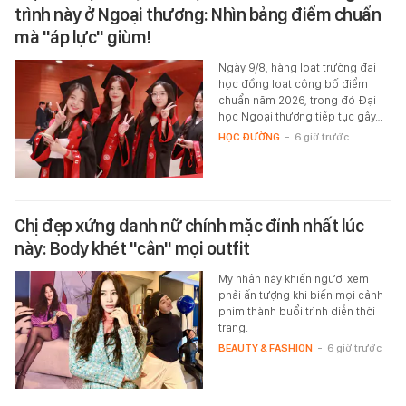
trình này ở Ngoại thương: Nhìn bảng điểm chuẩn
mà "áp lực" giùm!
Ngày 9/8, hàng loạt trường đại
học đồng loạt công bố điểm
chuẩn năm 2026, trong đó Đại
học Ngoại thương tiếp tục gây…
HỌC ĐƯỜNG
-
6 giờ trước
Chị đẹp xứng danh nữ chính mặc đỉnh nhất lúc
này: Body khét "cân" mọi outfit
Mỹ nhân này khiến người xem
phải ấn tượng khi biến mọi cảnh
phim thành buổi trình diễn thời
trang.
BEAUTY & FASHION
-
6 giờ trước