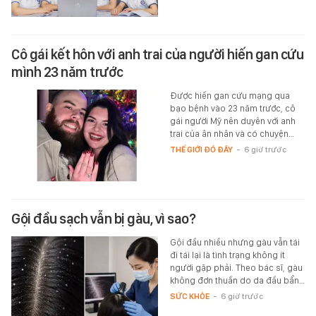
Cô gái kết hôn với anh trai của người hiến gan cứu
mình 23 năm trước
Được hiến gan cứu mạng qua
bạo bệnh vào 23 năm trước, cô
gái người Mỹ nên duyên với anh
trai của ân nhân và có chuyện…
THẾ GIỚI ĐÓ ĐÂY
-
6 giờ trước
Gội đầu sạch vẫn bị gàu, vì sao?
Gội đầu nhiều nhưng gàu vẫn tái
đi tái lại là tình trạng không ít
người gặp phải. Theo bác sĩ, gàu
không đơn thuần do da đầu bẩn…
SỨC KHỎE
-
6 giờ trước