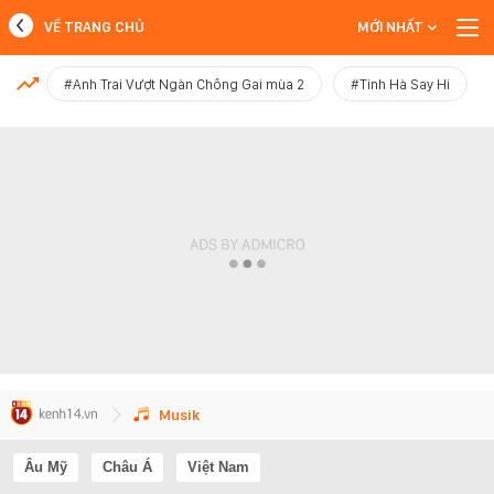
VỀ TRANG CHỦ
MỚI NHẤT
MỚI NHẤT
#Anh Trai Vượt Ngàn Chông Gai mùa 2
#Tinh Hà Say Hi
Xem thêm
Musik
Âu Mỹ
Châu Á
Việt Nam