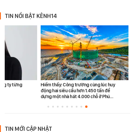
TIN NỔI BẬT KÊNH14
ông ty từng
Hiếm thấy: Công trường cùng lúc huy
động hai siêu cẩu hơn 1.450 tấn để
dựng một nhà hát 4.000 chỗ ở Phú…
TIN MỚI CẬP NHẬT