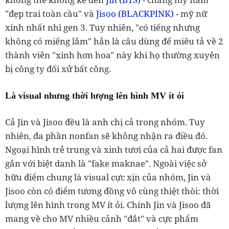
"đẹp trai toàn cầu" và
Jisoo (BLACKPINK)
- mỹ nữ
xinh nhất nhì gen 3. Tuy nhiên, "có tiếng nhưng
không có miếng lắm" hẳn là câu dùng để miêu tả về 2
thành viên "xinh hơn hoa" này khi họ thường xuyên
bị công ty đối xử bất công.
Là visual nhưng thời lượng lên hình MV ít ỏi
Cả Jin và Jisoo đều là anh chị cả trong nhóm. Tuy
nhiên, đa phần nonfan sẽ không nhận ra điều đó.
Ngoại hình trẻ trung và xinh tươi của cả hai được fan
gắn với biệt danh là "fake maknae". Ngoài việc sở
hữu điểm chung là visual cực xịn của nhóm, Jin và
Jisoo còn có điểm tương đồng vô cùng thiệt thòi: thời
lượng lên hình trong MV ít ỏi. Chính Jin và Jisoo đã
mang về cho MV nhiều cảnh "đắt" và cực phẩm