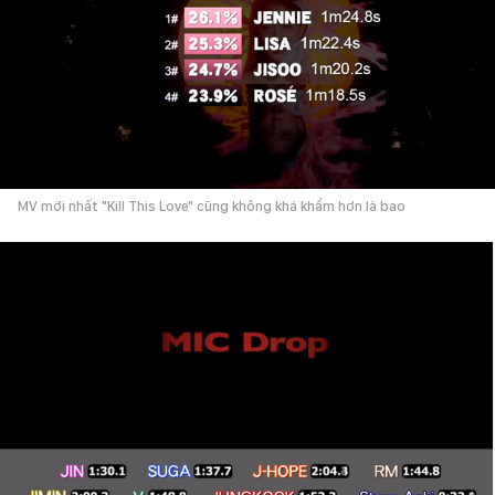
MV mới nhất "Kill This Love" cũng không khá khẩm hơn là bao