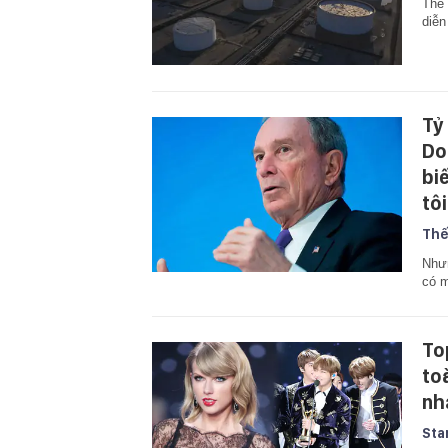
Thế 
diễn
Tỷ
Do
bi
tôi
Thế
Nhưn
có m
To
to
nh
Sta