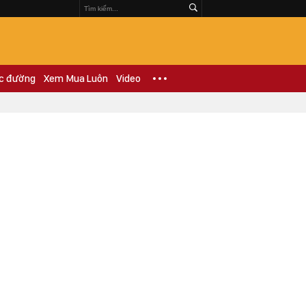
c đường
Xem Mua Luôn
Video