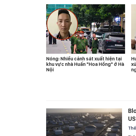
Nóng: Nhiều cảnh sát xuất hiện tại
Hu
khu vực nhà Huấn "Hoa Hồng" ở Hà
xử
Nội
n
Bl
US
Thế