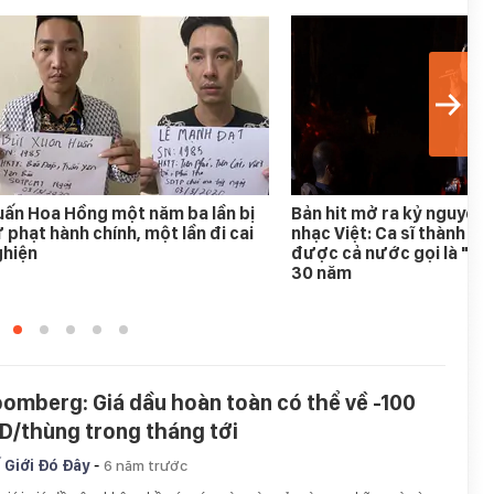
ấn Hoa Hồng một năm ba lần bị
Bản hit mở ra kỷ nguyên
 phạt hành chính, một lần đi cai
nhạc Việt: Ca sĩ thành h
ghiện
được cả nước gọi là "An
30 năm
oomberg: Giá dầu hoàn toàn có thể về -100
D/thùng trong tháng tới
-
 Giới Đó Đây
6 năm trước