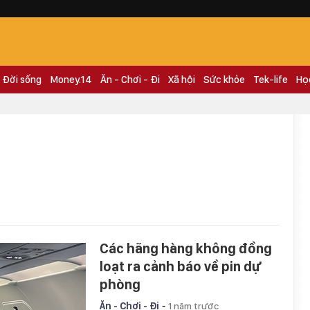
Đời sống
Money.14
Ăn - Chơi - Đi
Xã hội
Sức khỏe
Tek-life
Họ
Các hãng hàng không đồng
loạt ra cảnh báo về pin dự
phòng
-
Ăn - Chơi - Đi
1 năm trước