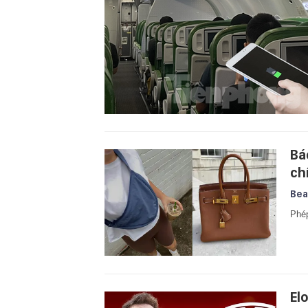
Bá
chí
Bea
Phép
El