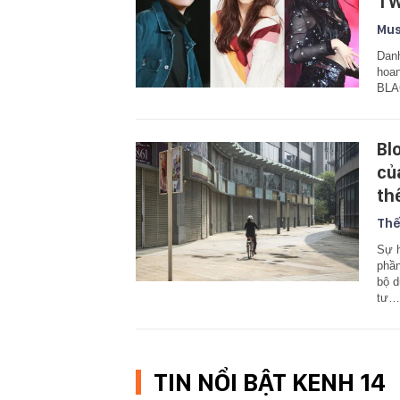
TW
Mus
Danh
hoan
BLA
Bl
củ
th
Thế
Sự h
phần
bộ d
tư…
TIN NỔI BẬT KENH 14