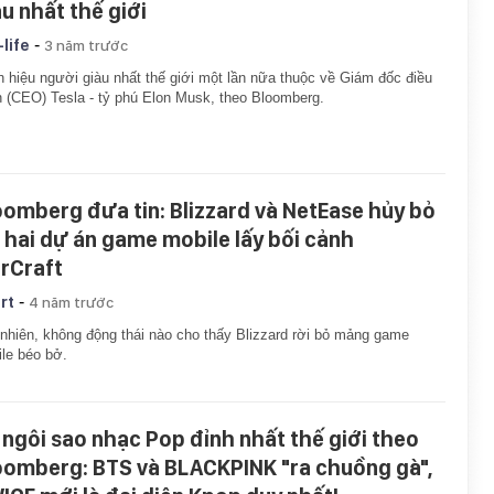
àu nhất thế giới
-
-life
3 năm trước
 hiệu người giàu nhất thế giới một lần nữa thuộc về Giám đốc điều
 (CEO) Tesla - tỷ phú Elon Musk, theo Bloomberg.
oomberg đưa tin: Blizzard và NetEase hủy bỏ
i hai dự án game mobile lấy bối cảnh
rCraft
-
rt
4 năm trước
nhiên, không động thái nào cho thấy Blizzard rời bỏ mảng game
le béo bở.
 ngôi sao nhạc Pop đỉnh nhất thế giới theo
oomberg: BTS và BLACKPINK "ra chuồng gà",