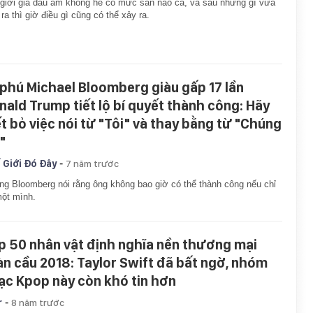
giới giá dầu âm không hề có mức sàn nào cả, và sau những gì vừa
 ra thì giờ điều gì cũng có thể xảy ra.
 phú Michael Bloomberg giàu gấp 17 lần
nald Trump tiết lộ bí quyết thành công: Hãy
ết bỏ việc nói từ "Tôi" và thay bằng từ "Chúng
"
-
 Giới Đó Đây
7 năm trước
g Bloomberg nói rằng ông không bao giờ có thể thành công nếu chỉ
ột mình.
p 50 nhân vật định nghĩa nền thương mại
àn cầu 2018: Taylor Swift đã bất ngờ, nhóm
ạc Kpop này còn khó tin hơn
-
r
8 năm trước