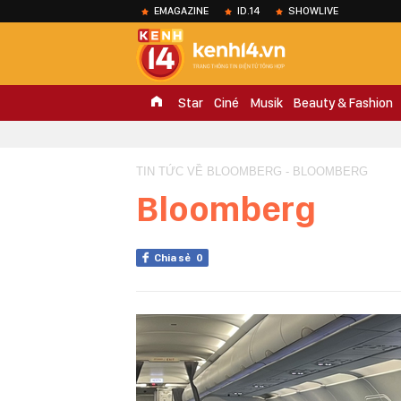
EMAGAZINE
ID.14
SHOWLIVE
Star
Ciné
Musik
Beauty & Fashion
TIN TỨC VỀ BLOOMBERG - BLOOMBERG
Bloomberg
Chia sẻ
0