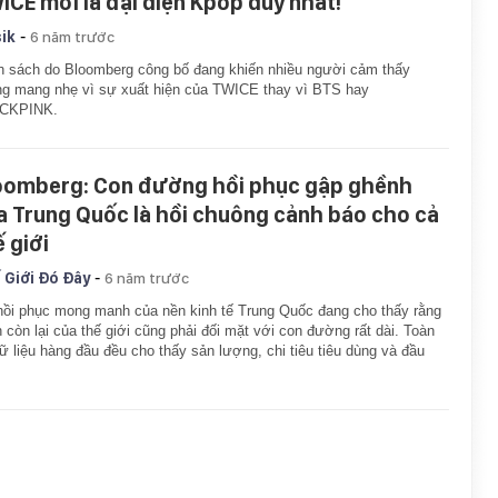
ICE mới là đại diện Kpop duy nhất!
-
ik
6 năm trước
 sách do Bloomberg công bố đang khiến nhiều người cảm thấy
g mang nhẹ vì sự xuất hiện của TWICE thay vì BTS hay
CKPINK.
oomberg: Con đường hồi phục gập ghềnh
a Trung Quốc là hồi chuông cảnh báo cho cả
ế giới
-
 Giới Đó Đây
6 năm trước
ồi phục mong manh của nền kinh tế Trung Quốc đang cho thấy rằng
 còn lại của thế giới cũng phải đối mặt với con đường rất dài. Toàn
ữ liệu hàng đầu đều cho thấy sản lượng, chi tiêu tiêu dùng và đầu