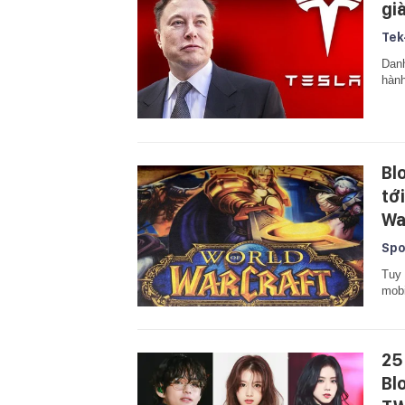
gi
Tek
Danh
hành
Bl
tớ
Wa
Spo
Tuy 
mobi
25
Bl