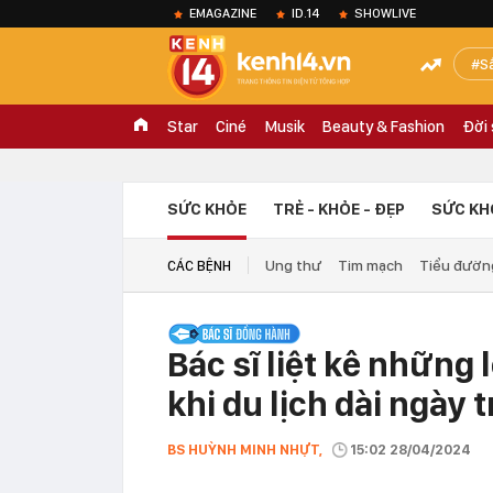
EMAGAZINE
ID.14
SHOWLIVE
S
Star
Ciné
Musik
Beauty & Fashion
Đời
SỨC KHỎE
TRẺ - KHỎE - ĐẸP
SỨC KH
Ung thư
Tim mạch
Tiểu đườn
CÁC BỆNH
Bác sĩ liệt kê những 
khi du lịch dài ngày 
BS HUỲNH MINH NHỰT,
15:02 28/04/2024