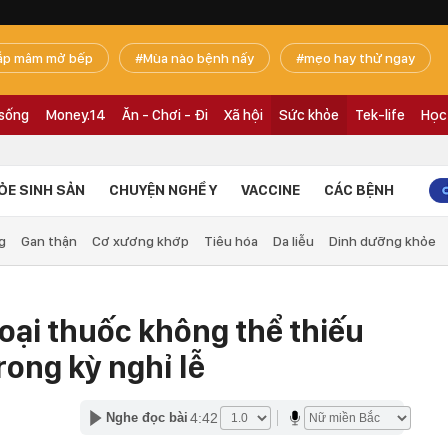
ắp mâm mở bếp
Mùa nào bệnh nấy
mẹo hay thử ngay
 sống
Money.14
Ăn - Chơi - Đi
Xã hội
Sức khỏe
Tek-life
Học
ỎE SINH SẢN
CHUYỆN NGHỀ Y
VACCINE
CÁC BỆNH
g
Gan thận
Cơ xương khớp
Tiêu hóa
Da liễu
Dinh dưỡng khỏe
loại thuốc không thể thiếu
trong kỳ nghỉ lễ
4:42
Nghe đọc bài