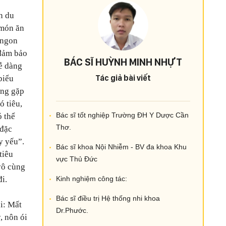
n du
 món ăn
 ngon
 đảm bảo
BÁC SĨ HUỲNH MINH NHỰT
ễ dàng
Tác giả bài viết
biểu
ờng gặp
 tiêu,
Bác sĩ tốt nghiệp Trường ĐH Y Dược Cần
ó thể
Thơ.
 đặc
y yếu”.
Bác sĩ khoa Nội Nhiễm - BV đa khoa Khu
tiêu
vực Thủ Đức
 vô cùng
i.
Kinh nghiệm công tác:
Bác sĩ điều trị Hệ thống nhi khoa
i: Mất
Dr.Phước.
, nôn ói