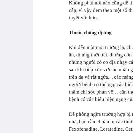
Không phải nơi nào cũng dễ t
cấp, vì vậy đem theo một số t
tuyệt vời hơn.
Thuốc chống dị ứng
Khi đến một môi trường lạ, chú
ăn, dị ứng thời tiết, dị ứng cô
những người có cơ địa nhạy cả
sau khi tiếp xúc với tác nhân 
trên da và rất ngứa,... các mả
người bệnh có thể gặp các biể
thậm chí sốc phản vệ… cần the
bệnh có các biểu hiện nặng củ
Để phòng ngừa trường hợp bị mẩ
nhà, bạn cần chuẩn bị các thu
Fexofenadine, Loratadine, Cet