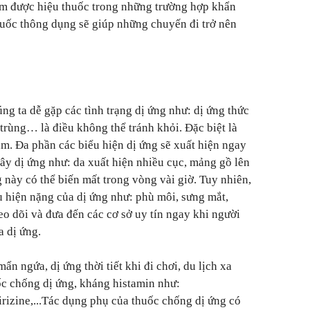
ìm được hiệu thuốc trong những trường hợp khẩn
huốc thông dụng sẽ giúp những chuyến đi trở nên
ng ta dễ gặp các tình trạng dị ứng như: dị ứng thức
n trùng… là điều không thể tránh khỏi. Đặc biệt là
m. Đa phần các biểu hiện dị ứng sẽ xuất hiện ngay
gây dị ứng như: da xuất hiện nhiều cục, mảng gồ lên
ng này có thể biến mất trong vòng vài giờ. Tuy nhiên,
u hiện nặng của dị ứng như: phù môi, sưng mắt,
o dõi và đưa đến các cơ sở uy tín ngay khi người
a dị ứng.
n ngứa, dị ứng thời tiết khi đi chơi, du lịch xa
ốc chống dị ứng, kháng histamin như:
irizine,...Tác dụng phụ của thuốc chống dị ứng có