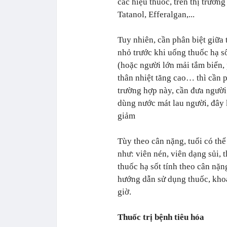
các hiệu thuốc, trên thị trườn
Tatanol, Efferalgan,...
Tuy nhiên, cần phân biệt giữa t
nhỏ trước khi uống thuốc hạ số
(hoặc người lớn mải tắm biển, 
thân nhiệt tăng cao… thì cần 
trường hợp này, cần đưa ngườ
dùng nước mát lau người, đây 
giảm
Tùy theo cân nặng, tuổi có th
như: viên nén, viên dạng sủi,
thuốc hạ sốt tính theo cân nặn
hướng dẫn sử dụng thuốc, khoả
giờ.
Thuốc trị bệnh tiêu hóa