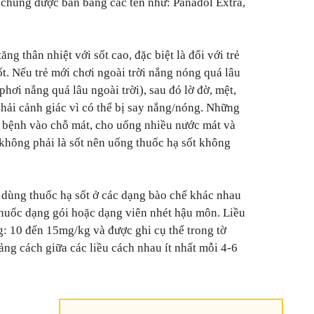
g chúng được bán bằng các tên như: Panadol Extra,
ăng thân nhiệt với sốt cao, đặc biệt là đối với trẻ
t. Nếu trẻ mới chơi ngoài trời nắng nóng quá lâu
phơi nắng quá lâu ngoài trời), sau đó lờ đờ, mệt,
phải cảnh giác vì có thể bị say nắng/nóng. Những
i bệnh vào chỗ mát, cho uống nhiều nước mát và
không phải là sốt nên uống thuốc hạ sốt không
ể dùng thuốc hạ sốt ở các dạng bào chế khác nhau
 thuốc dạng gói hoặc dạng viên nhét hậu môn. Liều
g: 10 đến 15mg/kg và được ghi cụ thể trong tờ
ng cách giữa các liều cách nhau ít nhất mỗi 4-6