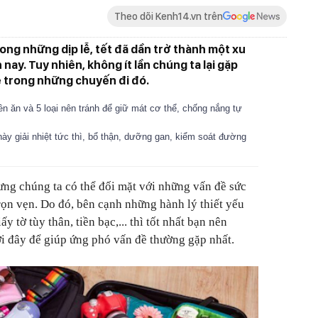
Theo dõi Kenh14.vn trên
rong những dịp lễ, tết đã dần trở thành một xu
ay. Tuy nhiên, không ít lần chúng ta lại gặp
e trong những chuyến đi đó.
n ăn và 5 loại nên tránh để giữ mát cơ thể, chống nắng tự
ày giải nhiệt tức thì, bổ thận, dưỡng gan, kiểm soát đường
 chúng ta có thể đối mặt với những vấn đề sức
ọn vẹn. Do đó, bên cạnh những hành lý thiết yếu
y tờ tùy thân, tiền bạc,... thì tốt nhất bạn nên
ới đây để giúp ứng phó vấn đề thường gặp nhất.