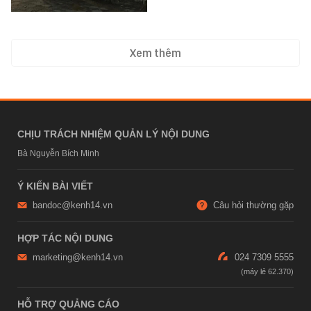
Xem thêm
CHỊU TRÁCH NHIỆM QUẢN LÝ NỘI DUNG
Bà Nguyễn Bích Minh
Ý KIẾN BÀI VIẾT
bandoc@kenh14.vn
Câu hỏi thường gặp
HỢP TÁC NỘI DUNG
marketing@kenh14.vn
024 7309 5555
HỖ TRỢ QUẢNG CÁO