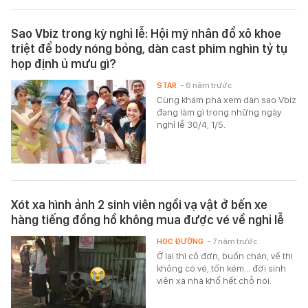
Sao Vbiz trong kỳ nghỉ lễ: Hội mỹ nhân đổ xô khoe
triệt để body nóng bỏng, dàn cast phim nghìn tỷ tụ
họp định ủ mưu gì?
STAR
- 6 năm trước
Cùng khám phá xem dàn sao Vbiz
đang làm gì trong những ngày
nghỉ lễ 30/4, 1/5.
Xót xa hình ảnh 2 sinh viên ngồi vạ vật ở bến xe
hàng tiếng đồng hồ không mua được vé về nghỉ lễ
HỌC ĐƯỜNG
- 7 năm trước
Ở lại thì cô đơn, buồn chán, về thì
không có vé, tốn kém... đời sinh
viên xa nhà khổ hết chỗ nói.