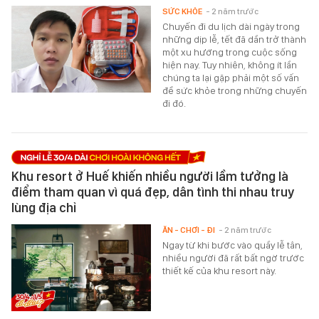
SỨC KHỎE
- 2 năm trước
Chuyến đi du lịch dài ngày trong
những dịp lễ, tết đã dần trở thành
một xu hướng trong cuộc sống
hiện nay. Tuy nhiên, không ít lần
chúng ta lại gặp phải một số vấn
đề sức khỏe trong những chuyến
đi đó.
Khu resort ở Huế khiến nhiều người lầm tưởng là
điểm tham quan vì quá đẹp, dân tình thi nhau truy
lùng địa chỉ
ĂN - CHƠI - ĐI
- 2 năm trước
Ngay từ khi bước vào quầy lễ tân,
nhiều người đã rất bất ngờ trước
thiết kế của khu resort này.