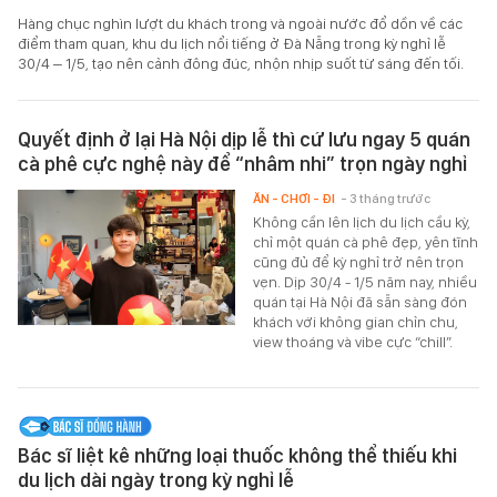
Hàng chục nghìn lượt du khách trong và ngoài nước đổ dồn về các
điểm tham quan, khu du lịch nổi tiếng ở Đà Nẵng trong kỳ nghỉ lễ
30/4 – 1/5, tạo nên cảnh đông đúc, nhộn nhịp suốt từ sáng đến tối.
Quyết định ở lại Hà Nội dịp lễ thì cứ lưu ngay 5 quán
cà phê cực nghệ này để “nhâm nhi” trọn ngày nghỉ
ĂN - CHƠI - ĐI
- 3 tháng trước
Không cần lên lịch du lịch cầu kỳ,
chỉ một quán cà phê đẹp, yên tĩnh
cũng đủ để kỳ nghỉ trở nên trọn
vẹn. Dịp 30/4 - 1/5 năm nay, nhiều
quán tại Hà Nội đã sẵn sàng đón
khách với không gian chỉn chu,
view thoáng và vibe cực “chill”.
Bác sĩ liệt kê những loại thuốc không thể thiếu khi
du lịch dài ngày trong kỳ nghỉ lễ