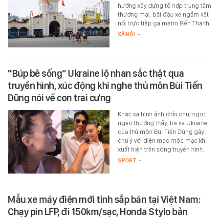
hướng xây dựng tổ hợp trung tâm
thương mại, bãi đậu xe ngầm kết
nối trực tiếp ga metro Bến Thành.
XÃ HỘI
-
"Búp bê sống" Ukraine lộ nhan sắc thật qua
truyền hình, xúc động khi nghe thủ môn Bùi Tiến
Dũng nói về con trai cưng
Khác xa hình ảnh chỉn chu, ngọt
ngào thường thấy, bà xã Ukraine
của thủ môn Bùi Tiến Dũng gây
chú ý với diện mạo mộc mạc khi
xuất hiện trên sóng truyền hình.
SPORT
-
Mẫu xe máy điện mới tinh sắp bán tại Việt Nam:
Chạy pin LFP, đi 150km/sạc, Honda Stylo bản