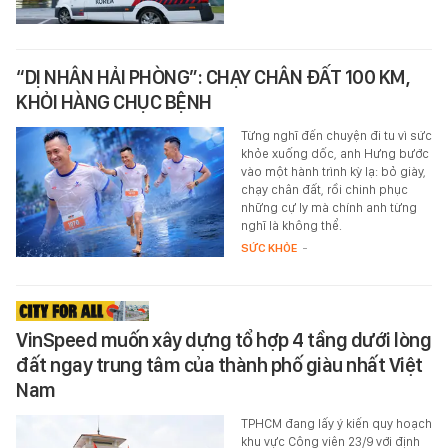
“DỊ NHÂN HẢI PHÒNG”: CHẠY CHÂN ĐẤT 100 KM,
KHỎI HÀNG CHỤC BỆNH
Từng nghĩ đến chuyện đi tu vì sức
khỏe xuống dốc, anh Hưng bước
vào một hành trình kỳ lạ: bỏ giày,
chạy chân đất, rồi chinh phục
những cự ly mà chính anh từng
nghĩ là không thể.
SỨC KHỎE
-
VinSpeed muốn xây dựng tổ hợp 4 tầng dưới lòng
đất ngay trung tâm của thành phố giàu nhất Việt
Nam
TPHCM đang lấy ý kiến quy hoạch
khu vực Công viên 23/9 với định