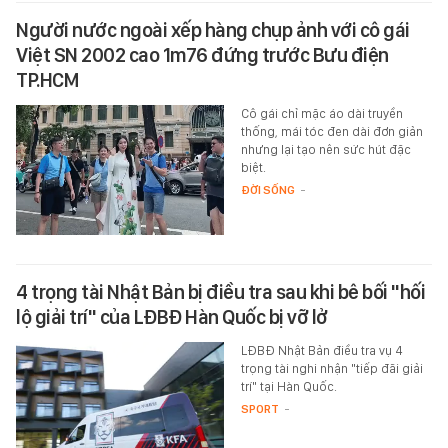
Người nước ngoài xếp hàng chụp ảnh với cô gái
Việt SN 2002 cao 1m76 đứng trước Bưu điện
TP.HCM
Cô gái chỉ mặc áo dài truyền
thống, mái tóc đen dài đơn giản
nhưng lại tạo nên sức hút đặc
biệt.
ĐỜI SỐNG
-
4 trọng tài Nhật Bản bị điều tra sau khi bê bối "hối
lộ giải trí" của LĐBĐ Hàn Quốc bị vỡ lở
LĐBĐ Nhật Bản điều tra vụ 4
trọng tài nghi nhận "tiếp đãi giải
trí" tại Hàn Quốc.
SPORT
-