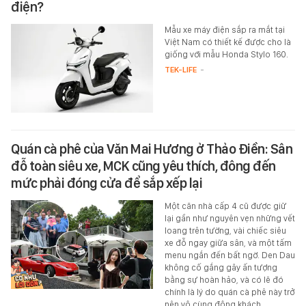
điện?
Mẫu xe máy điện sắp ra mắt tại
Việt Nam có thiết kế được cho là
giống với mẫu Honda Stylo 160.
TEK-LIFE
-
Quán cà phê của Văn Mai Hương ở Thảo Điền: Sân
đỗ toàn siêu xe, MCK cũng yêu thích, đông đến
mức phải đóng cửa để sắp xếp lại
Một căn nhà cấp 4 cũ được giữ
lại gần như nguyên vẹn những vết
loang trên tường, vài chiếc siêu
xe đỗ ngay giữa sân, và một tấm
menu ngắn đến bất ngờ. Den Dau
không cố gắng gây ấn tượng
bằng sự hoàn hảo, và có lẽ đó
chính là lý do quán cà phê này trở
nên vô cùng đông khách.