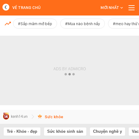
VỀ TRANG CHỦ
MỚI NHẤT
MỚI NHẤT
#Sắp mâm mở bếp
#Mùa nào bệnh nấy
#mẹo hay thử
Xem thêm
Sức khỏe
Trẻ - Khỏe - đẹp
Sức khỏe sinh sản
Chuyện nghề y
Vac