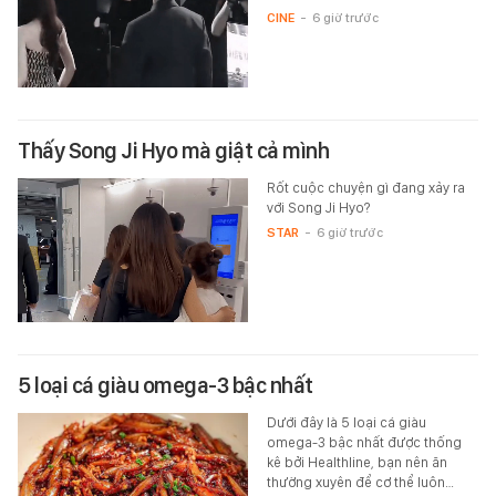
CINE
-
6 giờ trước
Thấy Song Ji Hyo mà giật cả mình
Rốt cuộc chuyện gì đang xảy ra
với Song Ji Hyo?
STAR
-
6 giờ trước
5 loại cá giàu omega-3 bậc nhất
Dưới đây là 5 loại cá giàu
omega-3 bậc nhất được thống
kê bởi Healthline, bạn nên ăn
thường xuyên để cơ thể luôn…