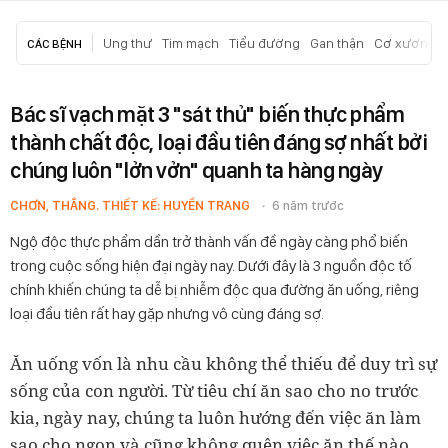
Ung thư
Tim mạch
Tiểu đường
Gan thận
Cơ xương k
CÁC BỆNH
Bác sĩ vạch mặt 3 "sát thủ" biến thực phẩm
thành chất độc, loại đầu tiên đáng sợ nhất bởi
chúng luôn "lởn vởn" quanh ta hàng ngày
CHƠN, THẮNG. THIẾT KẾ: HUYỀN TRANG
6 năm trước
Ngộ độc thực phẩm dần trở thành vấn đề ngày càng phổ biến
trong cuộc sống hiện đại ngày nay. Dưới đây là 3 nguồn độc tố
chính khiến chúng ta dễ bị nhiễm độc qua đường ăn uống, riêng
loại đầu tiên rất hay gặp nhưng vô cùng đáng sợ.
Ăn uống vốn là nhu cầu không thể thiếu để duy trì sự
sống của con người. Từ tiêu chí ăn sao cho no trước
kia, ngày nay, chúng ta luôn hướng đến việc ăn làm
sao cho ngon và cũng không quên việc ăn thế nào