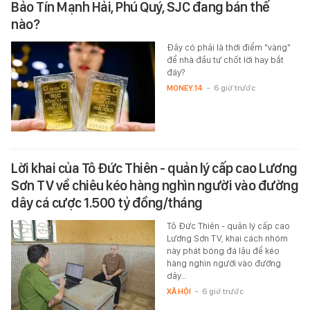
Bảo Tín Mạnh Hải, Phú Quý, SJC đang bán thế
nào?
Đây có phải là thời điểm "vàng"
để nhà đầu tư chốt lời hay bắt
đáy?
MONEY.14
-
6 giờ trước
Lời khai của Tô Đức Thiên - quản lý cấp cao Lương
Sơn TV về chiêu kéo hàng nghìn người vào đường
dây cá cược 1.500 tỷ đồng/tháng
Tô Đức Thiên - quản lý cấp cao
Lương Sơn TV, khai cách nhóm
này phát bóng đá lậu để kéo
hàng nghìn người vào đường
dây…
XÃ HỘI
-
6 giờ trước