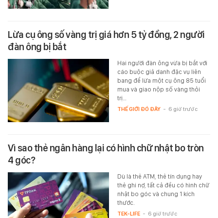
Lừa cụ ông số vàng trị giá hơn 5 tỷ đồng, 2 người
đàn ông bị bắt
Hai người đàn ông vừa bị bắt với
cáo buộc giả danh đặc vụ liên
bang để lừa một cụ ông 85 tuổi
mua và giao nộp số vàng thỏi
trị…
THẾ GIỚI ĐÓ ĐÂY
-
6 giờ trước
Vì sao thẻ ngân hàng lại có hình chữ nhật bo tròn
4 góc?
Dù là thẻ ATM, thẻ tín dụng hay
thẻ ghi nợ, tất cả đều có hình chữ
nhật bo góc và chung 1 kích
thước.
TEK-LIFE
-
6 giờ trước