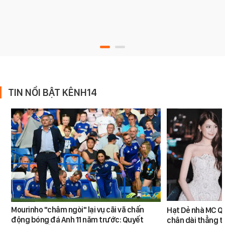
TIN NỔI BẬT KÊNH14
Mourinho "châm ngòi" lại vụ cãi vã chấn
Hạt Dẻ nhà MC Qu
động bóng đá Anh 11 năm trước: Quyết
chân dài thẳng tắ