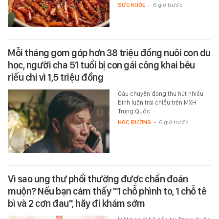
SỨC KHỎE
-
6 giờ trước
Mỗi tháng gom góp hơn 38 triệu đồng nuôi con du
học, người cha 51 tuổi bị con gái công khai bêu
riếu chỉ vì 1,5 triệu đồng
Câu chuyện đang thu hút nhiều
bình luận trái chiều trên MXH
Trung Quốc.
HỌC ĐƯỜNG
-
6 giờ trước
Vì sao ung thư phổi thường được chẩn đoán
muộn? Nếu bạn cảm thấy "1 chỗ phình to, 1 chỗ tê
bì và 2 cơn đau", hãy đi khám sớm