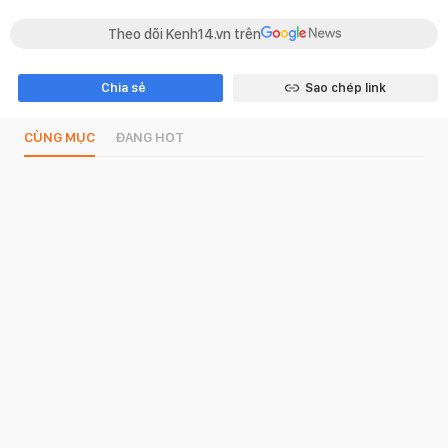
Theo dõi Kenh14.vn trên
Chia sẻ
Sao chép link
CÙNG MỤC
ĐANG HOT