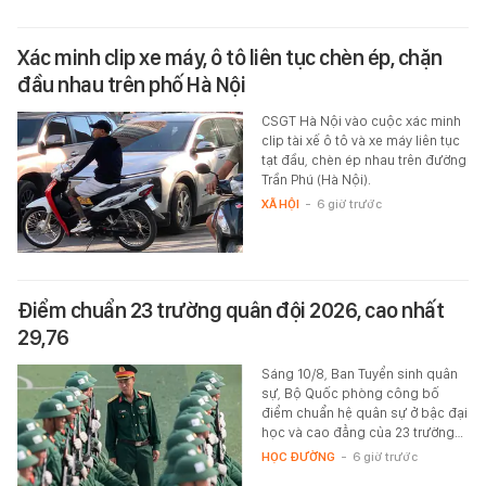
Xác minh clip xe máy, ô tô liên tục chèn ép, chặn
đầu nhau trên phố Hà Nội
CSGT Hà Nội vào cuộc xác minh
clip tài xế ô tô và xe máy liên tục
tạt đầu, chèn ép nhau trên đường
Trần Phú (Hà Nội).
XÃ HỘI
-
6 giờ trước
Điểm chuẩn 23 trường quân đội 2026, cao nhất
29,76
Sáng 10/8, Ban Tuyển sinh quân
sự, Bộ Quốc phòng công bố
điểm chuẩn hệ quân sự ở bậc đại
học và cao đẳng của 23 trường…
HỌC ĐƯỜNG
-
6 giờ trước