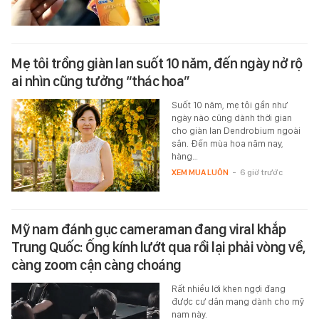
Mẹ tôi trồng giàn lan suốt 10 năm, đến ngày nở rộ
ai nhìn cũng tưởng “thác hoa”
Suốt 10 năm, mẹ tôi gần như
ngày nào cũng dành thời gian
cho giàn lan Dendrobium ngoài
sân. Đến mùa hoa năm nay,
hàng…
XEM MUA LUÔN
-
6 giờ trước
Mỹ nam đánh gục cameraman đang viral khắp
Trung Quốc: Ống kính lướt qua rồi lại phải vòng về,
càng zoom cận càng choáng
Rất nhiều lời khen ngợi đang
được cư dân mạng dành cho mỹ
nam này.