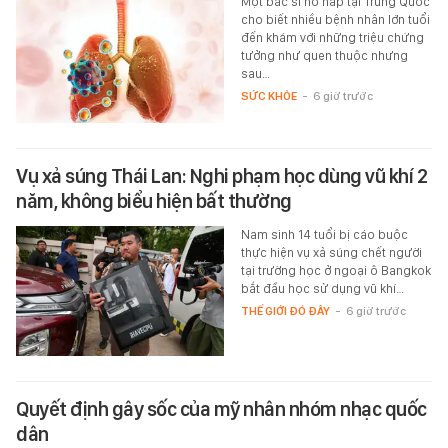
Một bác sĩ hô hấp tại Trung Quốc
cho biết nhiều bệnh nhân lớn tuổi
đến khám với những triệu chứng
tưởng như quen thuộc nhưng
sau…
SỨC KHỎE
-
6 giờ trước
Vụ xả súng Thái Lan: Nghi phạm học dùng vũ khí 2
năm, không biểu hiện bất thường
Nam sinh 14 tuổi bị cáo buộc
thực hiện vụ xả súng chết người
tại trường học ở ngoại ô Bangkok
bắt đầu học sử dụng vũ khí…
THẾ GIỚI ĐÓ ĐÂY
-
6 giờ trước
Quyết định gây sốc của mỹ nhân nhóm nhạc quốc
dân