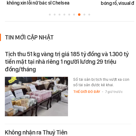
không xin lỗi nữ bác sĩ Chelsea
bóng rổ, visual 
TIN MỚI CẬP NHẬT
Tịch thu 51 kg vàng trị giá 185 tỷ đồng và 1.300 tỷ
tiền mặt tại nhà riêng 1 người lương 29 triệu
đồng/tháng
Số tài sản bị tịch thu vượt xa con
số tài sản được kê khai.
THẾ GIỚI ĐÓ ĐÂY
-
7 giờ trước
Không nhận ra Thuỷ Tiên