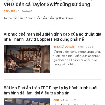
VNĐ, đến cả Taylor Swift cũng sử dụng
TEK-LIFE
- 3 năm trước
Tất cả bắt đầu từ một buổi biểu diễn tại The Grove.
AI phục chế màn biểu diễn đỉnh cao của ảo thuật gia
nhà Thanh: David Copperfield cũng phải nể
THẾ GIỚI ĐÓ ĐÂY
- 3 năm trước
Ở thời điểm công nghệ chưa phát
triển, màn biểu diễn của ảo thuật
gia thời nhà Thanh quả thực vô
cùng mãn nhãn.
Bắt Ma Phá Án trên FPT Play: Ly kỳ hành trình nuôi
âm binh để làm idol điều tra phá án
CINE
- 4 năm trước