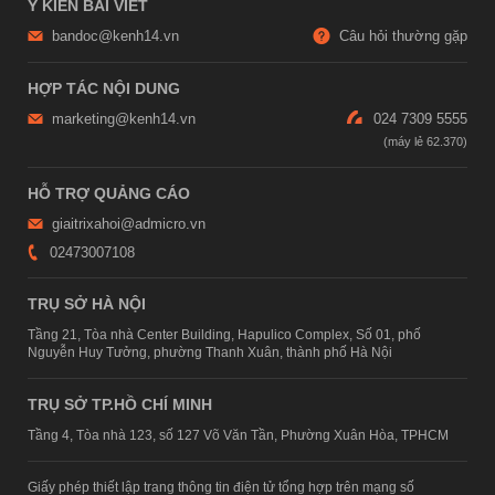
Ý KIẾN BÀI VIẾT
bandoc@kenh14.vn
Câu hỏi thường gặp
HỢP TÁC NỘI DUNG
marketing@kenh14.vn
024 7309 5555
HỖ TRỢ QUẢNG CÁO
giaitrixahoi@admicro.vn
02473007108
TRỤ SỞ HÀ NỘI
Tầng 21, Tòa nhà Center Building, Hapulico Complex, Số 01, phố
Nguyễn Huy Tưởng, phường Thanh Xuân, thành phố Hà Nội
TRỤ SỞ TP.HỒ CHÍ MINH
Tầng 4, Tòa nhà 123, số 127 Võ Văn Tần, Phường Xuân Hòa, TPHCM
Giấy phép thiết lập trang thông tin điện tử tổng hợp trên mạng số