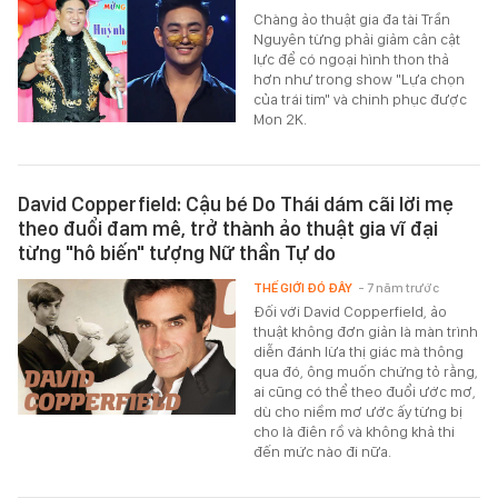
Chàng ảo thuật gia đa tài Trần
Nguyên từng phải giảm cân cật
lực để có ngoại hình thon thả
hơn như trong show "Lựa chọn
của trái tim" và chinh phục được
Mon 2K.
David Copperfield: Cậu bé Do Thái dám cãi lời mẹ
theo đuổi đam mê, trở thành ảo thuật gia vĩ đại
từng "hô biến" tượng Nữ thần Tự do
THẾ GIỚI ĐÓ ĐÂY
- 7 năm trước
Đối với David Copperfield, ảo
thuật không đơn giản là màn trình
diễn đánh lừa thị giác mà thông
qua đó, ông muốn chứng tỏ rằng,
ai cũng có thể theo đuổi ước mơ,
dù cho niềm mơ ước ấy từng bị
cho là điên rồ và không khả thi
đến mức nào đi nữa.