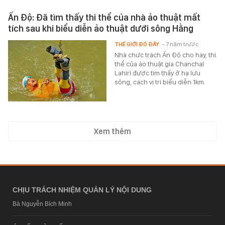
Ấn Độ: Đã tìm thấy thi thể của nhà ảo thuật mất
tích sau khi biểu diễn ảo thuật dưới sông Hằng
THẾ GIỚI ĐÓ ĐÂY
- 7 năm trước
Nhà chức trách Ấn Độ cho hay, thi
thể của ảo thuật gia Chanchal
Lahiri được tìm thấy ở hạ lưu
sông, cách vị trí biểu diễn 1km.
Xem thêm
CHỊU TRÁCH NHIỆM QUẢN LÝ NỘI DUNG
Bà Nguyễn Bích Minh