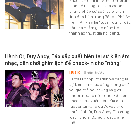
Khác hẳn đám thầy pháp nuôi âm
binh để hại người, Cha Woong,
chàng pháp sư soái ca bị thần
linh đeo bám trong Bắt Ma Phá Án
trên FPT Play, lại "tuyển dụng" các
hồn ma nhằm giúp mình trở
thành ảo thuật gia nổi tiếng.
Hành Or, Duy Andy, Táo sắp xuất hiện tại sự kiện âm
nhạc, dân chơi ghim lịch để check-in cho "nóng"
MUSIK
- 6 năm trước
Leo’s Hiphop Roadshow đang là
sự kiện âm nhạc đáng mong chờ
với giới trẻ nói chung và giới
underground nói riêng. Bởi đêm
nhạc có sự xuất hiện của dàn
rapper tài năng được yêu thích
như Hành Or, Duy Andy, Táo cùng
loạt nghệ sĩ DJ, ảo thuật gia tên
tuổi.