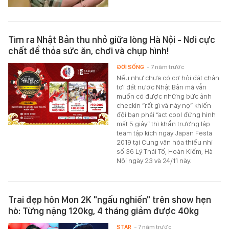
Tìm ra Nhật Bản thu nhỏ giữa lòng Hà Nội - Nơi cực
chất để thỏa sức ăn, chơi và chụp hình!
ĐỜI SỐNG
- 7 năm trước
Nếu như chưa có cơ hội đặt chân
tới đất nước Nhật Bản mà vẫn
muốn có được những bức ảnh
checkin “rất gì và này nọ” khiến
đội bạn phải “act cool đứng hình
mất 5 giây” thì khẩn trương lập
team tập kích ngay Japan Festa
2019 tại Cung văn hóa thiếu nhi
số 36 Lý Thái Tổ, Hoàn Kiếm, Hà
Nội ngày 23 và 24/11 này.
Trai đẹp hôn Mon 2K "ngấu nghiến" trên show hẹn
hò: Từng nặng 120kg, 4 tháng giảm được 40kg
STAR
- 7 năm trước