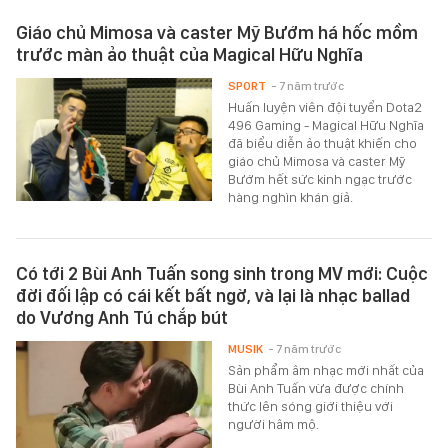
Giáo chủ Mimosa và caster Mỹ Bướm há hốc mồm
trước màn ảo thuật của Magical Hữu Nghĩa
SPORT
- 7 năm trước
Huấn luyện viên đội tuyển Dota2
496 Gaming - Magical Hữu Nghĩa
đã biểu diễn ảo thuật khiến cho
giáo chủ Mimosa và caster Mỹ
Bướm hết sức kinh ngạc trước
hàng nghìn khán giả.
Có tới 2 Bùi Anh Tuấn song sinh trong MV mới: Cuộc
đời đối lập có cái kết bất ngờ, và lại là nhạc ballad
do Vương Anh Tú chắp bút
MUSIK
- 7 năm trước
Sản phẩm âm nhạc mới nhất của
Bùi Anh Tuấn vừa được chính
thức lên sóng giới thiệu với
người hâm mộ.