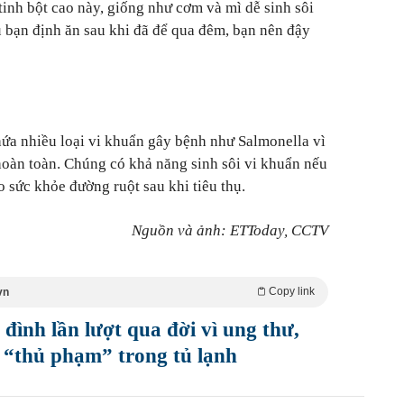
inh bột cao này, giống như cơm và mì dễ sinh sôi
u bạn định ăn sau khi đã để qua đêm, bạn nên đậy
hứa nhiều loại vi khuẩn gây bệnh như Salmonella vì
oàn toàn. Chúng có khả năng sinh sôi vi khuẩn nếu
 sức khỏe đường ruột sau khi tiêu thụ.
Nguồn và ảnh: ETToday, CCTV
Copy link
vn
 đình lần lượt qua đời vì ung thư,
3 “thủ phạm” trong tủ lạnh