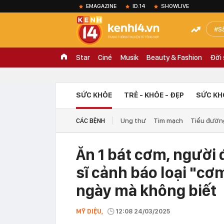
EMAGAZINE
ID.14
SHOWLIVE
S
Star
Ciné
Musik
Beauty & Fashion
Đời
SỨC KHỎE
TRẺ - KHỎE - ĐẸP
SỨC KH
Ung thư
Tim mạch
Tiểu đườn
CÁC BỆNH
Ăn 1 bát cơm, người 
sĩ cảnh báo loại "cơ
ngày mà không biết
MỸ DIỆU,
12:08 24/03/2025