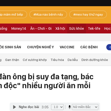
ắp mâm mở bếp
Mùa nào bệnh nấy
mẹo hay thử ngay
 sống
Money.14
Ăn - Chơi - Đi
Xã hội
Sức khỏe
Tek-life
Học
ỎE SINH SẢN
CHUYỆN NGHỀ Y
VACCINE
CÁC BỆNH
g
Gan thận
Cơ xương khớp
Tiêu hóa
Da liễu
Dinh dưỡng khỏe
đàn ông bị suy đa tạng, bác
m độc" nhiều người ăn mỗi
3:05
Nghe đọc bài