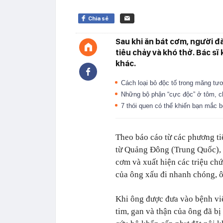
Chia sẻ
Sau khi ăn bát cơm, người đ
tiêu chảy và khó thở. Bác sĩ 
khác.
Cách loại bỏ độc tố trong măng tư
Những bộ phận “cực độc” ở tôm, c
7 thói quen có thể khiến bạn mắc 
Theo báo cáo từ các phương ti
từ Quảng Đông (Trung Quốc), 
cơm và xuất hiện các triệu chứ
của ông xấu đi nhanh chóng, ô
Khi ông được đưa vào bệnh vi
tim, gan và thận của ông đã b