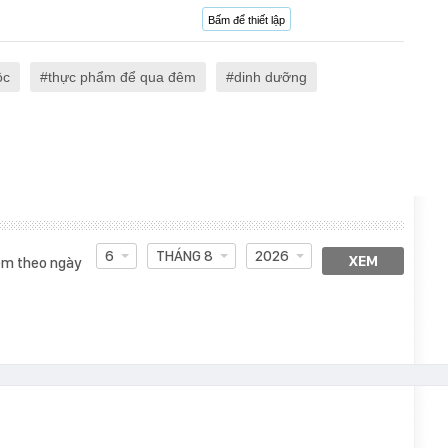
Bấm để thiết lập
ộc
thực phẩm để qua đêm
dinh dưỡng
6
THÁNG 8
2026
XEM
m theo ngày