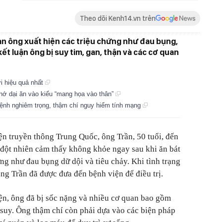
Theo dõi Kenh14.vn trên
àn ông xuất hiện các triệu chứng như đau bụng,
kết luận ông bị suy tim, gan, thận và các cơ quan
ơi hiệu quả nhất
hớ dại ăn vào kiểu “mang họa vào thân”
bệnh nghiêm trọng, thậm chí nguy hiểm tính mạng
ện truyền thông Trung Quốc, ông Trần, 50 tuổi, đến
đột nhiên cảm thấy không khỏe ngay sau khi ăn bát
ng như đau bụng dữ dội và tiêu chảy. Khi tình trạng
ng Trần đã được đưa đến bệnh viện để điều trị.
ện, ông đã bị sốc nặng và nhiều cơ quan bao gồm
ị suy. Ông thậm chí còn phải dựa vào các biện pháp