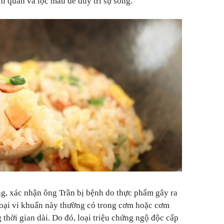
í quản và lọc máu để duy trì sự sống.
ỡng, xác nhận ông Trần bị bệnh do thực phẩm gây ra
Loại vi khuẩn này thường có trong cơm hoặc cơm
 thời gian dài. Do đó, loại triệu chứng ngộ độc cấp