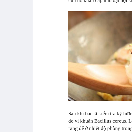
cứu hộ khẩn cấp như đặt nội kh
Sau khi bác sĩ kiểm tra kỹ lư
do vi khuẩn Bacillus cereus. 
rang để ở nhiệt độ phòng trong