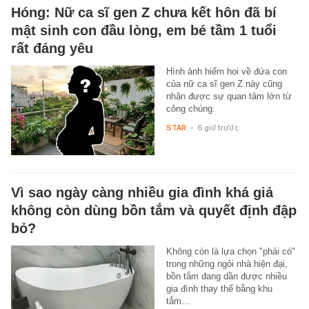
Hóng: Nữ ca sĩ gen Z chưa kết hôn đã bí
mật sinh con đầu lòng, em bé tầm 1 tuổi
rất đáng yêu
Hình ảnh hiếm hoi về đứa con
của nữ ca sĩ gen Z này cũng
nhận được sự quan tâm lớn từ
công chúng.
STAR
-
6 giờ trước
Vì sao ngày càng nhiều gia đình khá giả
không còn dùng bồn tắm và quyết định đập
bỏ?
Không còn là lựa chọn "phải có"
trong những ngôi nhà hiện đại,
bồn tắm đang dần được nhiều
gia đình thay thế bằng khu
tắm…