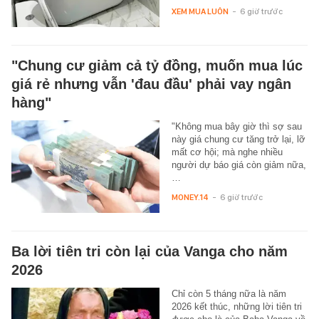
XEM MUA LUÔN
-
6 giờ trước
"Chung cư giảm cả tỷ đồng, muốn mua lúc
giá rẻ nhưng vẫn 'đau đầu' phải vay ngân
hàng"
"Không mua bây giờ thì sợ sau
này giá chung cư tăng trở lại, lỡ
mất cơ hội; mà nghe nhiều
người dự báo giá còn giảm nữa,
…
MONEY.14
-
6 giờ trước
Ba lời tiên tri còn lại của Vanga cho năm
2026
Chỉ còn 5 tháng nữa là năm
2026 kết thúc, những lời tiên tri