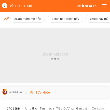
MỚI NHẤT
VỀ TRANG CHỦ
MỚI NHẤT
#Sắp mâm mở bếp
#Mùa nào bệnh nấy
#mẹo hay thử
Xem thêm
Sức khỏe
Ung thư
Tim mạch
Tiểu đường
Gan thận
Cơ xương k
CÁC BỆNH