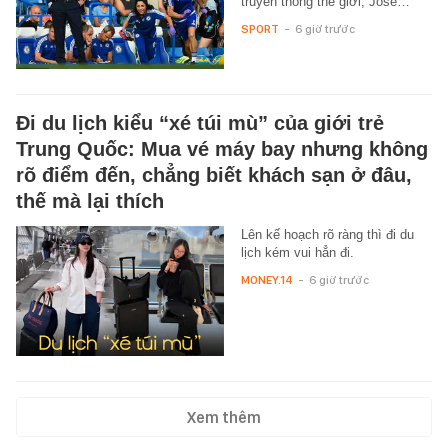
truyền thông thế giới, Jose…
SPORT
-
6 giờ trước
Đi du lịch kiểu “xé túi mù” của giới trẻ
Trung Quốc: Mua vé máy bay nhưng không
rõ điểm đến, chẳng biết khách sạn ở đâu,
thế mà lại thích
Lên kế hoạch rõ ràng thì đi du
lịch kém vui hẳn đi.
MONEY.14
-
6 giờ trước
Xem thêm