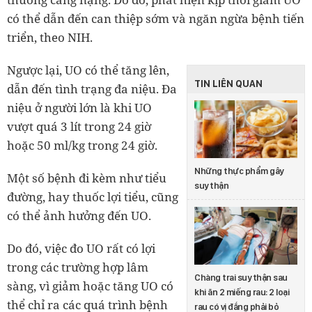
có thể dẫn đến can thiệp sớm và ngăn ngừa bệnh tiến
triển, theo NIH.
Ngược lại, UO có thể tăng lên,
TIN LIÊN QUAN
dẫn đến tình trạng đa niệu. Đa
niệu ở người lớn là khi UO
vượt quá 3 lít trong 24 giờ
hoặc 50 ml/kg trong 24 giờ.
Những thực phẩm gây
Một số bệnh đi kèm như tiểu
suy thận
đường, hay thuốc lợi tiểu, cũng
có thể ảnh hưởng đến UO.
Do đó, việc đo UO rất có lợi
trong các trường hợp lâm
Chàng trai suy thận sau
sàng, vì giảm hoặc tăng UO có
khi ăn 2 miếng rau: 2 loại
thể chỉ ra các quá trình bệnh
rau có vị đắng phải bỏ