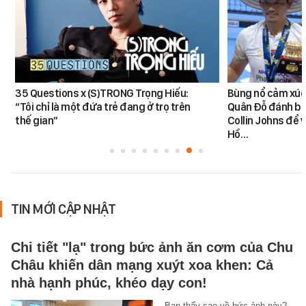
35 Questions x (S)TRONG Trọng Hiếu:
Bùng nổ cảm xúc:
“Tôi chỉ là một đứa trẻ đang ở trọ trên
Quân Đỗ đánh bạ
thế gian”
Collin Johns để 
Hồ…
TIN MỚI CẬP NHẬT
Chi tiết "lạ" trong bức ảnh ăn cơm của Chu
Châu khiến dân mạng xuýt xoa khen: Cả
nhà hạnh phúc, khéo dạy con!
Bạn thấy sao về bức ảnh này?