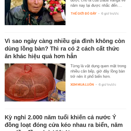
được cho là của Baba Vanga về
năm nay lại được nhắc đến.…
THẾ GIỚI ĐÓ ĐÂY
-
6 giờ trước
Vì sao ngày càng nhiều gia đình không còn
dùng lồng bàn? Thì ra có 2 cách cất thức
ăn khác hiệu quả hơn hẳn
Từng là vật dụng quen mặt trong
nhiều căn bếp, giờ đây lồng bàn
trở nên ít phổ biến hơn.
XEM MUA LUÔN
-
6 giờ trước
Kỳ nghỉ 2.000 năm tuổi khiến cả nước Ý
đồng loạt đóng cửa kéo nhau ra biển, năm