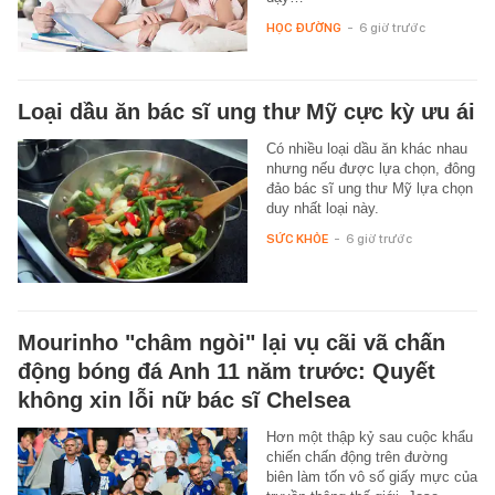
HỌC ĐƯỜNG
-
6 giờ trước
Loại dầu ăn bác sĩ ung thư Mỹ cực kỳ ưu ái
Có nhiều loại dầu ăn khác nhau
nhưng nếu được lựa chọn, đông
đảo bác sĩ ung thư Mỹ lựa chọn
duy nhất loại này.
SỨC KHỎE
-
6 giờ trước
Mourinho "châm ngòi" lại vụ cãi vã chấn
động bóng đá Anh 11 năm trước: Quyết
không xin lỗi nữ bác sĩ Chelsea
Hơn một thập kỷ sau cuộc khẩu
chiến chấn động trên đường
biên làm tốn vô số giấy mực của