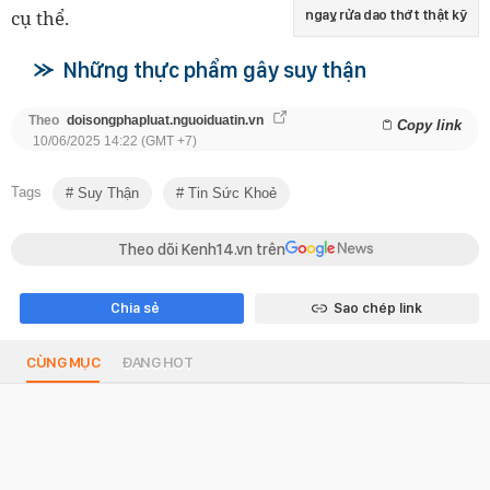
cụ thể.
ngay, rửa dao thớt thật kỹ
Những thực phẩm gây suy thận
Theo
doisongphapluat.nguoiduatin.vn
Copy link
10/06/2025 14:22 (GMT +7)
Tags
Suy Thận
Tin Sức Khoẻ
Theo dõi Kenh14.vn trên
Chia sẻ
Sao chép link
CÙNG MỤC
ĐANG HOT