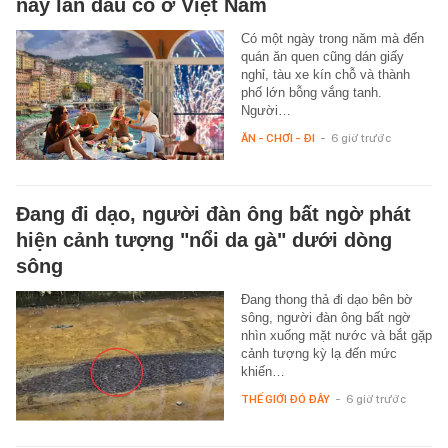
nay lần đầu có ở Việt Nam
Có một ngày trong năm mà đến
quán ăn quen cũng dán giấy
nghỉ, tàu xe kín chỗ và thành
phố lớn bỗng vắng tanh.
Người…
ĂN - CHƠI - ĐI
-
6 giờ trước
Đang đi dạo, người đàn ông bất ngờ phát
hiện cảnh tượng "nổi da gà" dưới dòng
sông
Đang thong thả đi dạo bên bờ
sông, người đàn ông bất ngờ
nhìn xuống mặt nước và bắt gặp
cảnh tượng kỳ lạ đến mức
khiến…
THẾ GIỚI ĐÓ ĐÂY
-
6 giờ trước