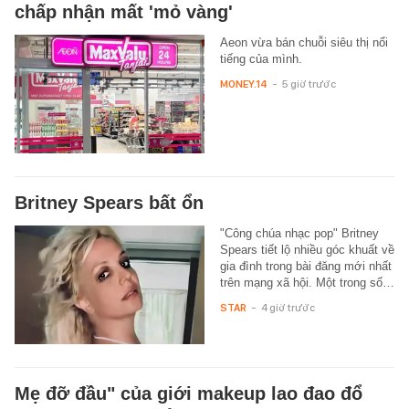
chấp nhận mất 'mỏ vàng'
Aeon vừa bán chuỗi siêu thị nổi
tiếng của mình.
MONEY.14
-
5 giờ trước
Britney Spears bất ổn
"Công chúa nhạc pop" Britney
Spears tiết lộ nhiều góc khuất về
gia đình trong bài đăng mới nhất
trên mạng xã hội. Một trong số…
STAR
-
4 giờ trước
Mẹ đỡ đầu" của giới makeup lao đao đổ