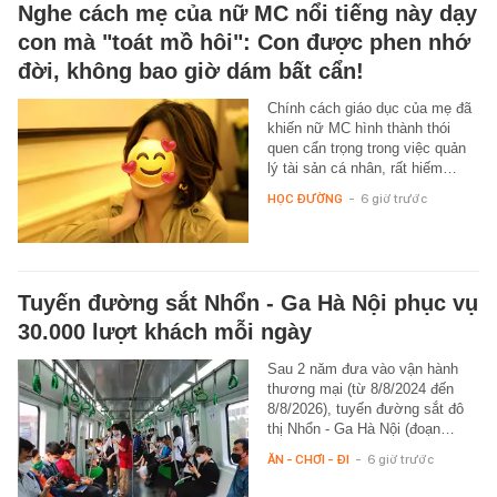
Nghe cách mẹ của nữ MC nổi tiếng này dạy
con mà "toát mồ hôi": Con được phen nhớ
đời, không bao giờ dám bất cẩn!
Chính cách giáo dục của mẹ đã
khiến nữ MC hình thành thói
quen cẩn trọng trong việc quản
lý tài sản cá nhân, rất hiếm…
HỌC ĐƯỜNG
-
6 giờ trước
Tuyến đường sắt Nhổn - Ga Hà Nội phục vụ
30.000 lượt khách mỗi ngày
Sau 2 năm đưa vào vận hành
thương mại (từ 8/8/2024 đến
8/8/2026), tuyến đường sắt đô
thị Nhổn - Ga Hà Nội (đoạn…
ĂN - CHƠI - ĐI
-
6 giờ trước