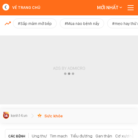
MỚI NHẤT
VỀ TRANG CHỦ
MỚI NHẤT
#Sắp mâm mở bếp
#Mùa nào bệnh nấy
#mẹo hay thử
Xem thêm
Sức khỏe
Ung thư
Tim mạch
Tiểu đường
Gan thận
Cơ xương k
CÁC BỆNH