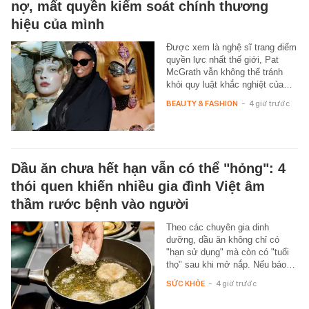
nợ, mất quyền kiểm soát chính thương
hiệu của mình
Được xem là nghệ sĩ trang điểm
quyền lực nhất thế giới, Pat
McGrath vẫn không thể tránh
khỏi quy luật khắc nghiệt của…
BEAUTY & FASHION
-
4 giờ trước
Dầu ăn chưa hết hạn vẫn có thể "hỏng": 4
thói quen khiến nhiều gia đình Việt âm
thầm rước bệnh vào người
Theo các chuyên gia dinh
dưỡng, dầu ăn không chỉ có
"hạn sử dụng" mà còn có "tuổi
thọ" sau khi mở nắp. Nếu bảo…
SỨC KHỎE
-
4 giờ trước