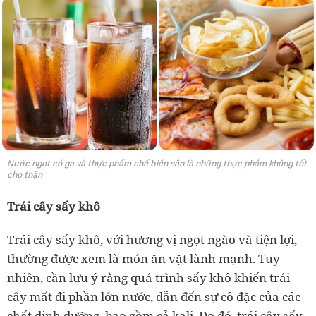
Nước ngọt có ga và thực phẩm chế biến sẵn là những thực phẩm không tốt
cho thận
Trái cây sấy khô
Trái cây sấy khô, với hương vị ngọt ngào và tiện lợi,
thường được xem là món ăn vặt lành mạnh. Tuy
nhiên, cần lưu ý rằng quá trình sấy khô khiến trái
cây mất đi phần lớn nước, dẫn đến sự cô đặc của các
chất dinh dưỡng, bao gồm cả kali. Do đó, trái cây sấy