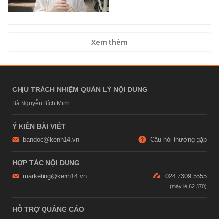
Xem thêm
CHỊU TRÁCH NHIỆM QUẢN LÝ NỘI DUNG
Bà Nguyễn Bích Minh
Ý KIẾN BÀI VIẾT
bandoc@kenh14.vn
Câu hỏi thường gặp
HỢP TÁC NỘI DUNG
marketing@kenh14.vn
024 7309 5555
HỖ TRỢ QUẢNG CÁO