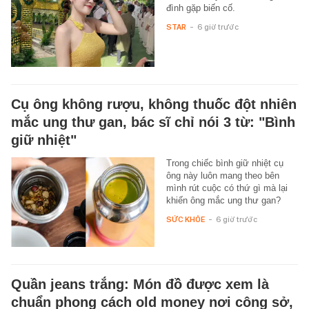
đình gặp biến cố.
STAR
-
6 giờ trước
Cụ ông không rượu, không thuốc đột nhiên
mắc ung thư gan, bác sĩ chỉ nói 3 từ: "Bình
giữ nhiệt"
Trong chiếc bình giữ nhiệt cụ
ông này luôn mang theo bên
mình rút cuộc có thứ gì mà lại
khiến ông mắc ung thư gan?
SỨC KHỎE
-
6 giờ trước
Quần jeans trắng: Món đồ được xem là
chuẩn phong cách old money nơi công sở,