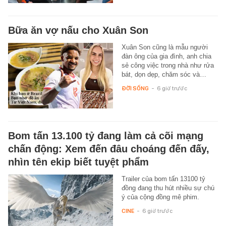
Bữa ăn vợ nấu cho Xuân Son
Xuân Son cũng là mẫu người
đàn ông của gia đình, anh chia
sẻ công việc trong nhà như rửa
bát, dọn dẹp, chăm sóc và…
ĐỜI SỐNG
-
6 giờ trước
Bom tấn 13.100 tỷ đang làm cả cõi mạng
chấn động: Xem đến đâu choáng đến đấy,
nhìn tên ekip biết tuyệt phẩm
Trailer của bom tấn 13100 tỷ
đồng đang thu hút nhiều sự chú
ý của cộng đồng mê phim.
CINE
-
6 giờ trước