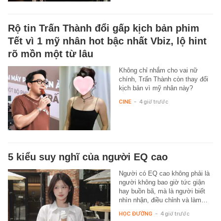
Rộ tin Trấn Thành đổi gấp kịch bản phim
Tết vì 1 mỹ nhân hot bậc nhất Vbiz, lộ hint
rõ mồn một từ lâu
Không chỉ nhắm cho vai nữ
chính, Trấn Thành còn thay đổi
kịch bản vì mỹ nhân này?
CINE
-
4 giờ trước
5 kiểu suy nghĩ của người EQ cao
Người có EQ cao không phải là
người không bao giờ tức giận
hay buồn bã, mà là người biết
nhìn nhận, điều chỉnh và làm…
HỌC ĐƯỜNG
-
4 giờ trước