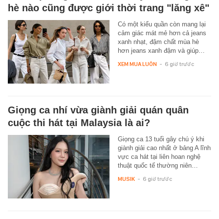
hè nào cũng được giới thời trang "lăng xê"
Có một kiểu quần còn mang lại
cảm giác mát mẻ hơn cả jeans
xanh nhạt, đậm chất mùa hè
hơn jeans xanh đậm và giúp…
XEM MUA LUÔN
-
6 giờ trước
Giọng ca nhí vừa giành giải quán quân
cuộc thi hát tại Malaysia là ai?
Giọng ca 13 tuổi gây chú ý khi
giành giải cao nhất ở bảng A lĩnh
vực ca hát tại liên hoan nghệ
thuật quốc tế thường niên…
MUSIK
-
6 giờ trước