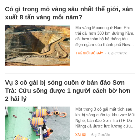
Có gì trong mỏ vàng sâu nhất thế giới, sản
xuất 8 tấn vàng mỗi năm?
Mỏ vàng Mponeng ở Nam Phi
trải dài hơn 380 km đường hầm,
dài hơn toàn bộ hệ thống tàu
điện ngầm của thành phố New…
THẾ GIỚI ĐÓ ĐÂY
-
6 giờ trước
Vụ 3 cô gái bị sóng cuốn ở bán đảo Sơn
Trà: Cứu sống được 1 người cách bờ hơn
2 hải lý
Một trong 3 cô gái mất tích sau
khi bị sóng cuốn tại khu vực Mũi
Nghê, bán đảo Sơn Trà (TP Đà
Nẵng) đã được lực lượng cứu…
XÃ HỘI
-
6 giờ trước