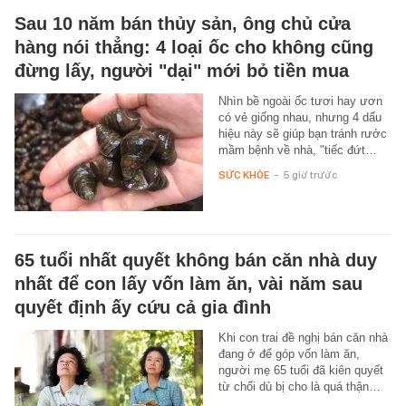
Sau 10 năm bán thủy sản, ông chủ cửa
hàng nói thẳng: 4 loại ốc cho không cũng
đừng lấy, người "dại" mới bỏ tiền mua
Nhìn bề ngoài ốc tươi hay ươn
có vẻ giống nhau, nhưng 4 dấu
hiệu này sẽ giúp bạn tránh rước
mầm bệnh về nhà, "tiếc đứt…
SỨC KHỎE
-
5 giờ trước
65 tuổi nhất quyết không bán căn nhà duy
nhất để con lấy vốn làm ăn, vài năm sau
quyết định ấy cứu cả gia đình
Khi con trai đề nghị bán căn nhà
đang ở để góp vốn làm ăn,
người mẹ 65 tuổi đã kiên quyết
từ chối dù bị cho là quá thận…