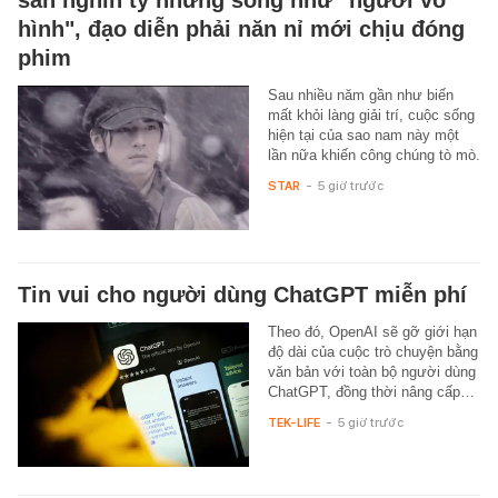
hình", đạo diễn phải năn nỉ mới chịu đóng
phim
Sau nhiều năm gần như biến
mất khỏi làng giải trí, cuộc sống
hiện tại của sao nam này một
lần nữa khiến công chúng tò mò.
STAR
-
5 giờ trước
Tin vui cho người dùng ChatGPT miễn phí
Theo đó, OpenAI sẽ gỡ giới hạn
độ dài của cuộc trò chuyện bằng
văn bản với toàn bộ người dùng
ChatGPT, đồng thời nâng cấp…
TEK-LIFE
-
5 giờ trước