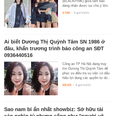
(BLACKPINK) giữa tâm bão
đang nhận được sự chú ý lớn.
STAR
-
5 giờ trước
Ai biết Dương Thị Quỳnh Tâm SN 1986 ở
đâu, khẩn trương trình báo công an SĐT
0936440516
Công an TP Hà Nội đang truy
tìm Dương Thị Quỳnh Tâm để
phục vụ điều tra vụ việc có dấu
hiệu lợi dụng các quyền tự do…
XÃ HỘI
-
5 giờ trước
Sao nam bí ẩn nhất showbiz: Sở hữu tài
sản nghìn tỷ nhưng sống như "người vô