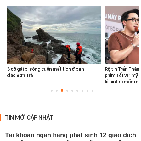
3 cô gái bị sóng cuốn mất tích ở bán
Rộ tin Trấn Thàn
đảo Sơn Trà
phim Tết vì 1 mỹ 
lộ hint rõ mồn mộ
TIN MỚI CẬP NHẬT
Tài khoản ngân hàng phát sinh 12 giao dịch