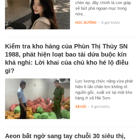
chèn ép, đây chính là con giáp
sẽ bứt phá ngoạn mục trong
nửa…
HỌC ĐƯỜNG
-
5 giờ trước
Kiểm tra kho hàng của Phùn Thị Thủy SN
1988, phát hiện loạt bao tải dứa buộc kín
khả nghi: Lời khai của chủ kho hé lộ điều
gì?
Lực lượng chức năng vừa phát
hiện 6 tấn chân lợn không rõ
nguồn gốc, xuất xứ tại một kho
hàng ở xã Hải Sơn.
XÃ HỘI
-
5 giờ trước
Aeon bất ngờ sang tay chuỗi 30 siêu thị,