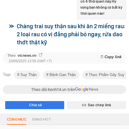
có 4 thói quen này. Hy
vọng bạn không có bất kỳ
thói quen nào!
Chàng trai suy thận sau khi ăn 2 miếng rau:
2 loại rau có vị đắng phải bỏ ngay, rửa dao
thớt thật kỹ
Theo
vtcnews.vn
Copy link
10/06/2025 13:56 (GMT +7)
Tags
Suy Thận
Bệnh Gan Thận
Thực Phẩm Gây Suy T
Theo dõi Kenh14.vn trên
Chia sẻ
Sao chép link
CÙNG MỤC
ĐANG HOT