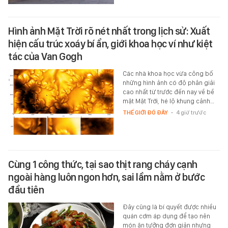
Hình ảnh Mặt Trời rõ nét nhất trong lịch sử: Xuất
hiện cấu trúc xoáy bí ẩn, giới khoa học ví như kiệt
tác của Van Gogh
Các nhà khoa học vừa công bố
những hình ảnh có độ phân giải
cao nhất từ trước đến nay về bề
mặt Mặt Trời, hé lộ khung cảnh…
THẾ GIỚI ĐÓ ĐÂY
-
4 giờ trước
Cùng 1 công thức, tại sao thịt rang cháy cạnh
ngoài hàng luôn ngon hơn, sai lầm nằm ở bước
đầu tiên
Đây cũng là bí quyết được nhiều
quán cơm áp dụng để tạo nên
món ăn tưởng đơn giản nhưng