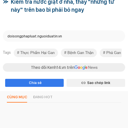
Kiểm tra nước giặt ở nhà, thấy "những từ
này" trên bao bì phải bỏ ngay
doisongphapluat.nguoiduatin.vn
Tags
Thực Phẩm Hại Gan
Bệnh Gan Thận
Phá Gan
Theo dõi Kenh14.vn trên
Chia sẻ
Sao chép link
CÙNG MỤC
ĐANG HOT