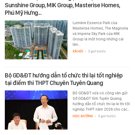
Sunshine Group, MIK Group, Masterise Homes,
Phú Mỹ Hưng...
Lumière Essence Park của
Masterise Homes, The Magnolia
và Imperia Sky Park của MIK
Group là một trong những cái
tên…
XÃ HỘI
-
3 giờ trước
Bộ GD&ĐT hướng dẫn tổ chức thi lại tốt nghiệp
tại điểm thi THPT Chuyên Tuyên Quang
Bộ GD&ĐT vừa có công văn gửi
Sở GD&ĐT tỉnh Tuyên Quang,
hướng dẫn tổ chức thi lại kì thi tốt
nghiệp THPT năm 2026 cho các…
HỌC ĐƯỜNG
-
3 giờ trước