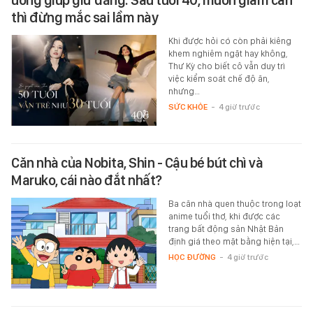
uống giúp giữ dáng: Sau tuổi 40, muốn giảm cân
thì đừng mắc sai lầm này
Khi được hỏi có còn phải kiêng
khem nghiêm ngặt hay không,
Thư Kỳ cho biết cô vẫn duy trì
việc kiểm soát chế độ ăn,
nhưng…
SỨC KHỎE
-
4 giờ trước
Căn nhà của Nobita, Shin - Cậu bé bút chì và
Maruko, cái nào đắt nhất?
Ba căn nhà quen thuộc trong loạt
anime tuổi thơ, khi được các
trang bất động sản Nhật Bản
định giá theo mặt bằng hiện tại,…
HỌC ĐƯỜNG
-
4 giờ trước