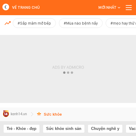
VỀ TRANG CHỦ
MỚI NHẤT
MỚI NHẤT
#Sắp mâm mở bếp
#Mùa nào bệnh nấy
#mẹo hay thử
Xem thêm
Sức khỏe
Trẻ - Khỏe - đẹp
Sức khỏe sinh sản
Chuyện nghề y
Vac