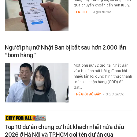
qua chuyển khoản cần nên lưu ý.
TEK-LIFE
-
3 giờ trước
Người phụ nữ Nhật Bản bị bắt sau hơn 2.000 lần
“bom hàng”
Một phụ nữ 32 tuổi tại Nhật Bản
vừa bị cảnh sát bắt giữ sau khi
nhiều lần lợi dụng hình thức thanh
toán khi nhận hàng (COD) để
đặt…
THẾ GIỚI ĐÓ ĐÂY
-
3 giờ trước
Top 10 dự án chung cư hút khách nhất nửa đầu
2026 ở Hà Nội và TP.HCM gọi tên dự án của