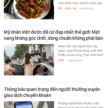
luôn khiến thực khách muốn gọi…
ĂN - CHƠI - ĐI
-
4 giờ trước
Mỹ nhân Việt được đề cử đẹp nhất thế giới: Mặt
sang không góc chết, dáng chuẩn không phải bàn
Nhan sắc của người đẹp này
ngày càng thăng hạng, xuất hiện
ở đâu visual cũng "tràn màn hình".
CINE
-
4 giờ trước
Thông báo quan trọng đến người thường xuyên
giao dịch chuyển khoản
Những người kinh doanh, bán
hàng hay thường xuyên nhận tiền