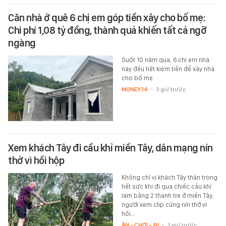
Căn nhà ở quê 6 chị em góp tiền xây cho bố mẹ:
Chi phí 1,08 tỷ đồng, thành quả khiến tất cả ngỡ
ngàng
Suốt 10 năm qua, 6 chị em nhà
này đều tiết kiệm tiền để xây nhà
cho bố mẹ.
MONEY.14
-
3 giờ trước
Xem khách Tây đi cầu khỉ miền Tây, dân mạng nín
thở vì hồi hộp
Không chỉ vị khách Tây thận trọng
hết sức khi đi qua chiếc cầu khỉ
làm bằng 2 thanh tre ở miền Tây,
người xem clip cũng nín thở vì
hồi…
ĂN - CHƠI - ĐI
-
3 giờ trước