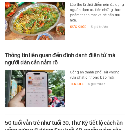
Lập thu là thời điểm nên đa dạng
nguồn đạm ưu tiên những thực
phẩm thanh mát và dễ hấp thu
hơn.
SỨC KHỎE
-
5 giờ trước
Thông tin liên quan đến định danh điện tử mà
người dân cần nắm rõ
Công an thành phố Hải Phòng
vừa phát đi thông báo mới.
TEK-LIFE
-
5 giờ trước
50 tuổi vẫn trẻ như tuổi 30, Thư Kỳ tiết lộ cách ăn