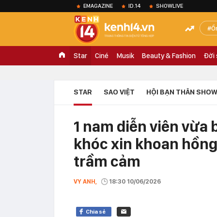
EMAGAZINE
ID.14
SHOWLIVE
Ồ
Star
Ciné
Musik
Beauty & Fashion
Đời
STAR
SAO VIỆT
HỘI BẠN THÂN SHOW
1 nam diễn viên vừa 
khóc xin khoan hồng 
trầm cảm
VY ANH,
18:30 10/06/2026
Chia sẻ