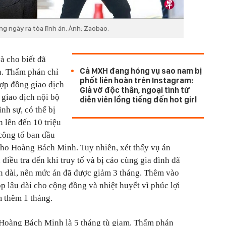
g ngày ra tòa lĩnh án. Ảnh: Zaobao.
à cho biết đã
Cả MXH đang hóng vụ sao nam bị
. Thẩm phán chỉ
phốt liên hoàn trên Instagram:
hợp đồng giao dịch
Giả vờ độc thân, ngoại tình từ
giao dịch nội bộ
diễn viên lồng tiếng đến hot girl
ình sự, có thể bị
n lên đến 10 triệu
công tố ban đầu
cho Hoàng Bách Minh. Tuy nhiên, xét thấy vụ án
 điều tra đến khi truy tố và bị cáo cùng gia đình đã
ian dài, nên mức án đã được giảm 3 tháng. Thêm vào
p lâu dài cho cộng đồng và nhiệt huyết vì phúc lợi
 thêm 1 tháng.
 Hoàng Bách Minh là 5 tháng tù giam. Thẩm phán