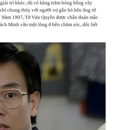
giải trí khác, dù có hàng trăm bóng hồng vây
hỉ chung thủy với người vợ gắn bó bên ông từ
. Năm 1997, Từ Văn Quyên được chẩn đoán mắc
ách Minh vẫn một lòng ở bên chăm sóc, dốc hết