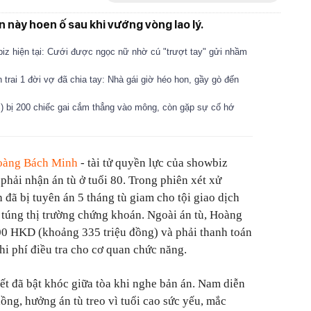
 này hoen ố sau khi vướng vòng lao lý.
biz hiện tại: Cưới được ngọc nữ nhờ cú "trượt tay" gửi nhầm
 trai 1 đời vợ đã chia tay: Nhà gái giờ héo hon, gầy gò đến
) bị 200 chiếc gai cắm thẳng vào mông, còn gặp sự cố hớ
oàng Bách Minh
- tài tử quyền lực của showbiz
hải nhận án tù ở tuổi 80. Trong phiên xét xử
ã bị tuyên án 5 tháng tù giam cho tội giao dịch
o túng thị trường chứng khoán. Ngoài án tù, Hoàng
0 HKD (khoảng 335 triệu đồng) và phải thanh toán
i phí điều tra cho cơ quan chức năng.
t đã bật khóc giữa tòa khi nghe bản án. Nam diễn
ồng, hưởng án tù treo vì tuổi cao sức yếu, mắc