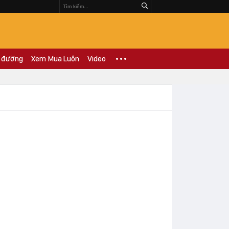
 đường
Xem Mua Luôn
Video