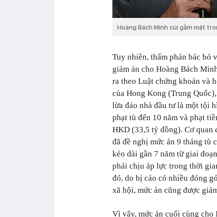
Hoàng Bách Minh cúi gằm mặt tron
Tuy nhiên, thẩm phán bác bỏ v
giảm án cho Hoàng Bách Minh
ra theo Luật chứng khoán và 
của Hong Kong (Trung Quốc), 
lừa đảo nhà đầu tư là một tội h
phạt tù đến 10 năm và phạt tiề
HKD (33,5 tỷ đồng). Cơ quan 
đã đề nghị mức án 9 tháng tù 
kéo dài gần 7 năm từ giai đoạn
phải chịu áp lực trong thời g
đó, do bị cáo có nhiều đóng gó
xã hội, mức án cũng được giảm
Vì vậy, mức án cuối cùng cho