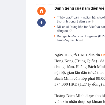
Danh tiếng của nam diễn viên
"Thầy giáo" bảnh - ngầu nhất show
thư tình trong 1 đêm say
Nữ ca sĩ “bùng kèo fan Việt” và bạn
đáng sợ
Bạn gái tin đồn của Jungkook (BTS
hênh đầy xấu hổ
Ngày 10/6, tờ HK01 đưa tin
H
Hong Kong (Trung Quốc) - đã p
chung thẩm, Hoàng Bách Minh đ
nội bộ, gian lận đầu tư và tha
Bách Minh còn nộp phạt 99.00
374.000 HKD (1,27 tỷ đồng) ch
Hoàng Bách Minh được cho biế
viên xin nhận được sự khoan h