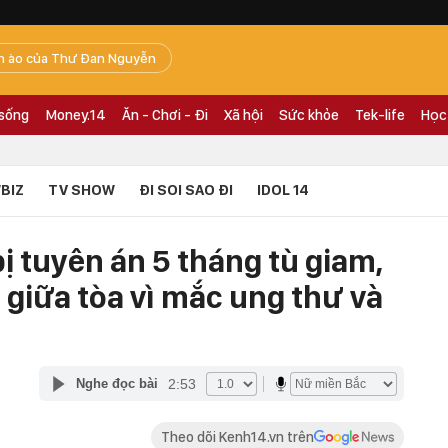
n ào của Thư Đan Nguyễn
 sống
Money.14
Ăn - Chơi - Đi
Xã hội
Sức khỏe
Tek-life
Học
BIZ
TV SHOW
ĐI SOI SAO ĐI
IDOL 14
bị tuyên án 5 tháng tù giam,
giữa tòa vì mắc ung thư và
2:53
Nghe đọc bài
Theo dõi Kenh14.vn trên