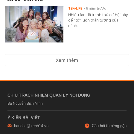
TEK-LIFE
- 5 năm trước
Nhiều fan đã tranh thủ cơ hội này
để "tố" luôn thần tượng của
mình.
Xem thêm
CHỊU TRÁCH NHIỆM QUẢN LÝ NỘI DUNG
Bà Nguyễn Bích Minh
Ý KIẾN BÀI VIẾT
bandoc@kenh14.vn
Câu hỏi thường gặp