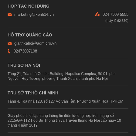
HỢP TÁC NỘI DUNG
marketing@kenh14.vn
024 7309 5555
HỖ TRỢ QUẢNG CÁO
giaitrixahoi@admicro.vn
02473007108
TRỤ SỞ HÀ NỘI
Tầng 21, Tòa nhà Center Building, Hapulico Complex, Số 01, phố
Nguyễn Huy Tưởng, phường Thanh Xuân, thành phố Hà Nội
TRỤ SỞ TP.HỒ CHÍ MINH
Tầng 4, Tòa nhà 123, số 127 Võ Văn Tần, Phường Xuân Hòa, TPHCM
Giấy phép thiết lập trang thông tin điện tử tổng hợp trên mạng số
2215/GP-TTĐT do Sở Thông tin và Truyền thông Hà Nội cấp ngày 10
tháng 4 năm 2019