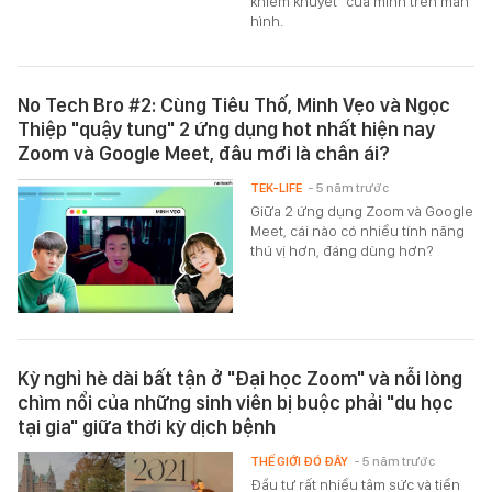
khiếm khuyết" của mình trên màn
hình.
No Tech Bro #2: Cùng Tiêu Thố, Minh Vẹo và Ngọc
Thiệp "quậy tung" 2 ứng dụng hot nhất hiện nay
Zoom và Google Meet, đâu mới là chân ái?
TEK-LIFE
- 5 năm trước
Giữa 2 ứng dụng Zoom và Google
Meet, cái nào có nhiều tính năng
thú vị hơn, đáng dùng hơn?
Kỳ nghỉ hè dài bất tận ở "Đại học Zoom" và nỗi lòng
chìm nổi của những sinh viên bị buộc phải "du học
tại gia" giữa thời kỳ dịch bệnh
THẾ GIỚI ĐÓ ĐÂY
- 5 năm trước
Đầu tư rất nhiều tâm sức và tiền