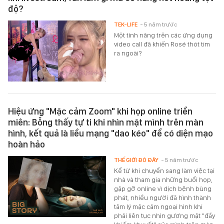
độ?
TEK-LIFE
- 5 năm trước
Một tính năng trên các ứng dụng
video call đã khiến Rosé thót tim
ra ngoài?
Hiệu ứng "Mặc cảm Zoom" khi họp online triền
miên: Bỗng thấy tự ti khi nhìn mặt mình trên màn
hình, kết quả là liều mạng "dao kéo" để có diện mạo
hoàn hảo
THẾ GIỚI ĐÓ ĐÂY
- 5 năm trước
Kể từ khi chuyển sang làm việc tại
nhà và tham gia những buổi họp,
gặp gỡ online vì dịch bệnh bùng
phát, nhiều người đã hình thành
tâm lý mặc cảm ngoại hình khi
phải liên tục nhìn gương mặt "đầy