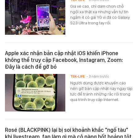
Giá vé cao, chỉ dám chọn chỗ
ngồi xa thật xa nhưng vẫn tự tin
ngắm 4 cô gái YG vì đã có Galaxy
S23 Ultra trong tay rồi.
Apple xác nhận bản cập nhật iOS khiến iPhone
không thể truy cập Facebook, Instagram, Zoom:
Đây là cách để gỡ bỏ
TEK-LIFE
- 3 năm trước
Người dùng được khuyến cáo
nên gỡ bản cập nhật này ngay lập
tức để tránh những rắc rối trong
quá trình truy cập Internet.
Rosé (BLACKPINK) lại bị soi khoảnh khắc "ngố tàu"
khi livestream, fan làm gì mà cô nàng hốt hoảng tột