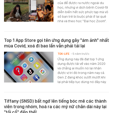
của để được ra nước ngoài du
học, nhưng vì dịch bệnh Covid-19
diễn biến hết sức phức tạp mà vô
số bạn trẻ bị buộc phải ở lại quê
nhà và theo học "Đại học Zoom".
Top 1 App Store gọi tên ứng dụng gây "ám ảnh" nhất
mùa Covid, xoá đi bao lần vẫn phải tải lại
TEK-LIFE
- 5 năm trước
Ứng dụng này đã đạt top 1 ứng
dụng được tải về vào năm 2020
và chẳng ai muốn nó lại nhận
được vị trí đó trong năm nay cả.
Gen Z đang khóc sướt mướt khi
lại phải tiếp tục dùng nó đây này.
Tiffany (SNSD) bất ngờ lên tiếng bóc mẽ các thành
viên trong nhóm, hoá ra các mỹ nữ chân dài này lại
"tối cổ" đến thế!