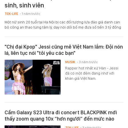
sinh, sinh viên
TEK-LIFE
- 1 năm trước
Một nữ sinh 20 tuổi tại Hà Nội bị các đối tượng lừa đảo giả danh cán
bộ công an thao túng tâm lý, dạy nói dối bố mẹ đưa số tiền 3 tỷ đồng
"Chị đại Kpop" Jessi cũng mê Việt Nam lắm: Đội nón
lá, liên tục nói "tôi yêu các bạn"
MUSIK
- 3 năm trước
Rapper hot nhất xứ Hàn - Jessi
đã có một đêm đáng nhớ với
khán giả Việt Nam.
Cầm Galaxy S23 Ultra đi concert BLACKPINK mới
thấy zoom quang 10x “hơn người” đến mức nào
TEK-LIFE
- 3 năm trước