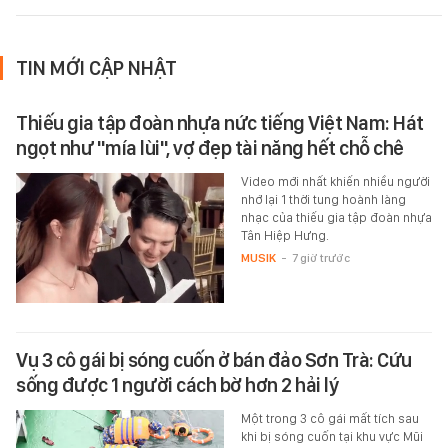
TIN MỚI CẬP NHẬT
Thiếu gia tập đoàn nhựa nức tiếng Việt Nam: Hát
ngọt như "mía lùi", vợ đẹp tài năng hết chỗ chê
Video mới nhất khiến nhiều người
nhớ lại 1 thời tung hoành làng
nhạc của thiếu gia tập đoàn nhựa
Tân Hiệp Hưng.
MUSIK
-
7 giờ trước
Vụ 3 cô gái bị sóng cuốn ở bán đảo Sơn Trà: Cứu
sống được 1 người cách bờ hơn 2 hải lý
Một trong 3 cô gái mất tích sau
khi bị sóng cuốn tại khu vực Mũi