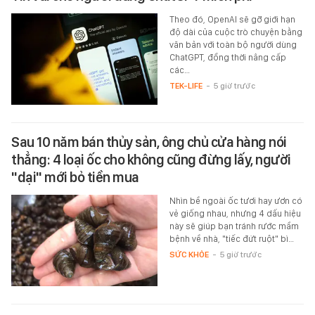
Theo đó, OpenAI sẽ gỡ giới hạn
độ dài của cuộc trò chuyện bằng
văn bản với toàn bộ người dùng
ChatGPT, đồng thời nâng cấp
các…
TEK-LIFE
-
5 giờ trước
Sau 10 năm bán thủy sản, ông chủ cửa hàng nói
thẳng: 4 loại ốc cho không cũng đừng lấy, người
"dại" mới bỏ tiền mua
Nhìn bề ngoài ốc tươi hay ươn có
vẻ giống nhau, nhưng 4 dấu hiệu
này sẽ giúp bạn tránh rước mầm
bệnh về nhà, "tiếc đứt ruột" bì…
SỨC KHỎE
-
5 giờ trước