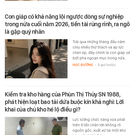
Con giáp có khả năng lội ngược dòng sự nghiệp
trong nửa cuối năm 2026, tiền tài rủng rỉnh, ra ngõ
là gặp quý nhân
Trải qua những tháng đầu năm
chịu nhiều thử thách và áp lực
chèn ép, đây chính là con giáp sẽ
bứt phá ngoạn mục trong nửa…
HỌC ĐƯỜNG
-
5 giờ trước
Kiểm tra kho hàng của Phùn Thị Thủy SN 1988,
phát hiện loạt bao tải dứa buộc kín khả nghi: Lời
khai của chủ kho hé lộ điều gì?
Lực lượng chức năng vừa phát
hiện 6 tấn chân lợn không rõ
nguồn gốc, xuất xứ tại một kho