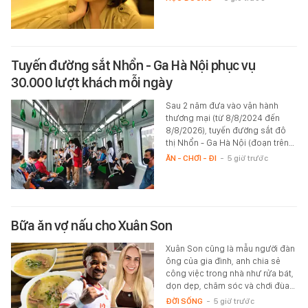
Tuyến đường sắt Nhổn - Ga Hà Nội phục vụ
30.000 lượt khách mỗi ngày
Sau 2 năm đưa vào vận hành
thương mại (từ 8/8/2024 đến
8/8/2026), tuyến đường sắt đô
thị Nhổn - Ga Hà Nội (đoạn trên…
ĂN - CHƠI - ĐI
-
5 giờ trước
Bữa ăn vợ nấu cho Xuân Son
Xuân Son cũng là mẫu người đàn
ông của gia đình, anh chia sẻ
công việc trong nhà như rửa bát,
dọn dẹp, chăm sóc và chơi đùa…
ĐỜI SỐNG
-
5 giờ trước