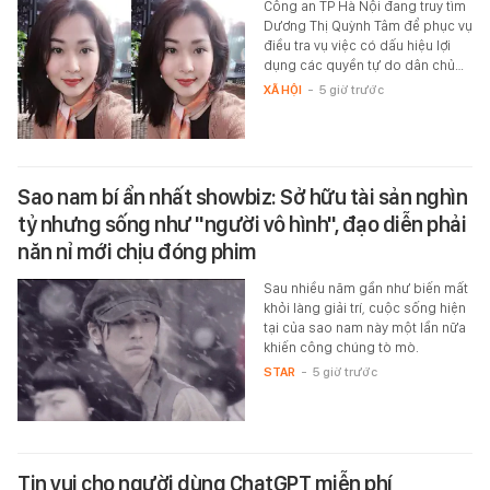
Công an TP Hà Nội đang truy tìm
Dương Thị Quỳnh Tâm để phục vụ
điều tra vụ việc có dấu hiệu lợi
dụng các quyền tự do dân chủ…
XÃ HỘI
-
5 giờ trước
Sao nam bí ẩn nhất showbiz: Sở hữu tài sản nghìn
tỷ nhưng sống như "người vô hình", đạo diễn phải
năn nỉ mới chịu đóng phim
Sau nhiều năm gần như biến mất
khỏi làng giải trí, cuộc sống hiện
tại của sao nam này một lần nữa
khiến công chúng tò mò.
STAR
-
5 giờ trước
Tin vui cho người dùng ChatGPT miễn phí