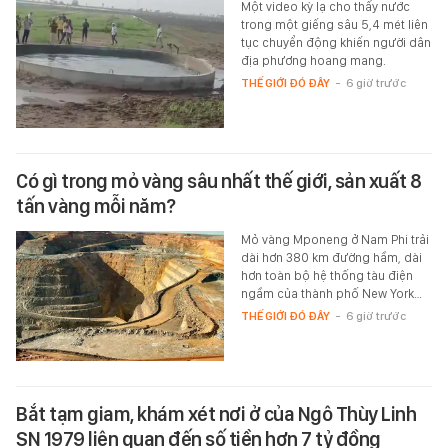
Một video kỳ lạ cho thấy nước
trong một giếng sâu 5,4 mét liên
tục chuyển động khiến người dân
địa phương hoang mang.
THẾ GIỚI ĐÓ ĐÂY
-
6 giờ trước
Có gì trong mỏ vàng sâu nhất thế giới, sản xuất 8
tấn vàng mỗi năm?
Mỏ vàng Mponeng ở Nam Phi trải
dài hơn 380 km đường hầm, dài
hơn toàn bộ hệ thống tàu điện
ngầm của thành phố New York…
THẾ GIỚI ĐÓ ĐÂY
-
6 giờ trước
Bắt tạm giam, khám xét nơi ở của Ngô Thùy Linh
SN 1979 liên quan đến số tiền hơn 7 tỷ đồng