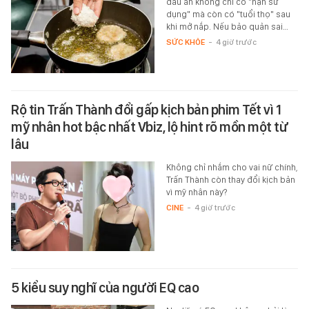
dầu ăn không chỉ có "hạn sử
dụng" mà còn có "tuổi thọ" sau
khi mở nắp. Nếu bảo quản sai…
SỨC KHỎE
-
4 giờ trước
Rộ tin Trấn Thành đổi gấp kịch bản phim Tết vì 1
mỹ nhân hot bậc nhất Vbiz, lộ hint rõ mồn một từ
lâu
Không chỉ nhắm cho vai nữ chính,
Trấn Thành còn thay đổi kịch bản
vì mỹ nhân này?
CINE
-
4 giờ trước
5 kiểu suy nghĩ của người EQ cao