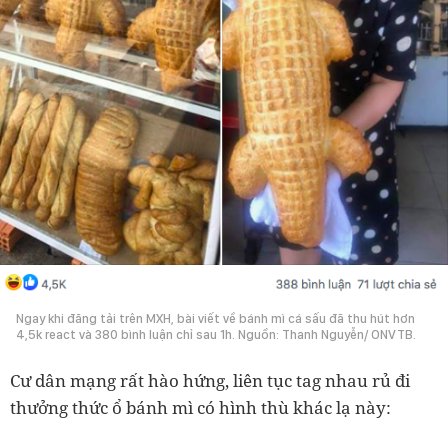
Ngay khi đăng tải trên MXH, bài viết về bánh mì cá sấu đã thu hút hơn
4,5k react và 380 bình luận chỉ sau 1h. Nguồn: Thanh Nguyễn/ ONVTB.
Cư dân mạng rất hào hứng, liên tục tag nhau rủ đi
thưởng thức ổ bánh mì có hình thù khác lạ này: