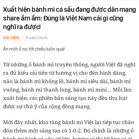
Xuất hiện bánh mì cá sấu đang được dân mạng
share ầm ầm: Đúng là Việt Nam cái gì cũng
nghĩ ra được!
GIA HIỂN
6 năm trước
Ăn một ổ no tới chiều luôn quá!
Từ những ổ bánh mì truyền thống, người Việt đã nghĩ
ra đủ kiểu cải tiến từ hương vị cho đến hình dáng,
nào là bánh mì khổng lồ, bánh mì siêu dài, bánh mì
vuông, bánh mì thanh long, bánh mì mini… Mỗi lần
xuất hiện, các phiên bản sáng tạo này đều thu hút
được sự chú ý của cộng đồng mạng.
Mới đây nhất, kho tàng bánh mì Việt lại tiếp tục chào
đón thêm một sáng tạo có 1-0-2. Đó chính là những ổ
bánh mì hình cá sấu cỡ lớn, hương vị thì không có gì