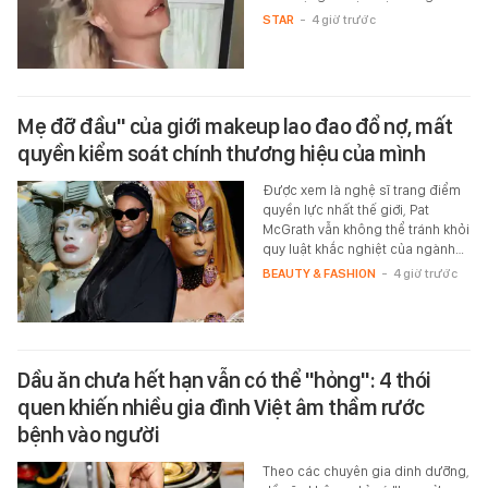
STAR
-
4 giờ trước
Mẹ đỡ đầu" của giới makeup lao đao đổ nợ, mất
quyền kiểm soát chính thương hiệu của mình
Được xem là nghệ sĩ trang điểm
quyền lực nhất thế giới, Pat
McGrath vẫn không thể tránh khỏi
quy luật khắc nghiệt của ngành…
BEAUTY & FASHION
-
4 giờ trước
Dầu ăn chưa hết hạn vẫn có thể "hỏng": 4 thói
quen khiến nhiều gia đình Việt âm thầm rước
bệnh vào người
Theo các chuyên gia dinh dưỡng,