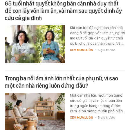
65 tuổi nhất quyết không bán căn nhà duy nhất
để con lấy vốn làm ăn, vài năm sau quyết định ấy
cứu cả gia đình
Khi con trai đề nghị bán căn nhà
đang ở để góp vốn làm ăn, người
mẹ 65 tuổi đã kiên quyết từ chối
dù bị cho là quá thận trọng. Vài…
XEM MUA LUÔN
-
5 giờ trước
Trong ba nỗi ám ảnh lớn nhất của phụ nữ, vì sao
một căn nhà riêng luôn đứng đầu?
Một căn nhà lớn, một món trang
sức có giá trị và một khoản tiền
trong ngân hàng thường được
xem là ba mong muốn phổ biến…
XEM MUA LUÔN
-
5 giờ trước