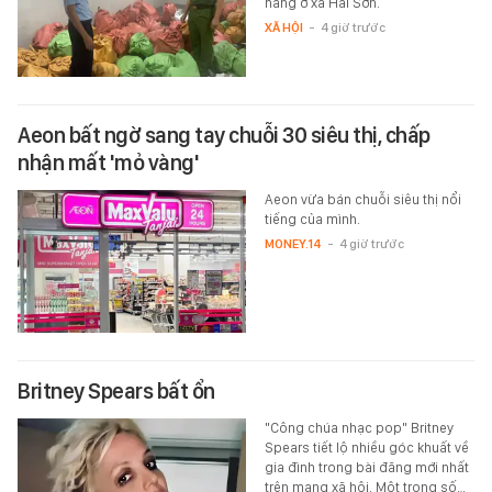
hàng ở xã Hải Sơn.
XÃ HỘI
-
4 giờ trước
Aeon bất ngờ sang tay chuỗi 30 siêu thị, chấp
nhận mất 'mỏ vàng'
Aeon vừa bán chuỗi siêu thị nổi
tiếng của mình.
MONEY.14
-
4 giờ trước
Britney Spears bất ổn
"Công chúa nhạc pop" Britney
Spears tiết lộ nhiều góc khuất về
gia đình trong bài đăng mới nhất
trên mạng xã hội. Một trong số…