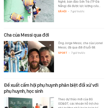
Nghê, bán đảo Sơn Trà (TP Đà
Nẵng) đã được lực lượng cứu…
XÃ HỘI
-
7 giờ trước
Cha của Messi qua đời
Ông Jorge Messi, cha của Lionel
Messi, đã qua đời ở tuổi 68.
SPORT
-
7 giờ trước
Đề xuất cấm hội phụ huynh phân biệt đối xử với
phụ huynh, học sinh
Theo dự thảo mới của Bộ
GD&ĐT, các khoản hỗ trợ cho
nhà trường phải hoàn toàn tự