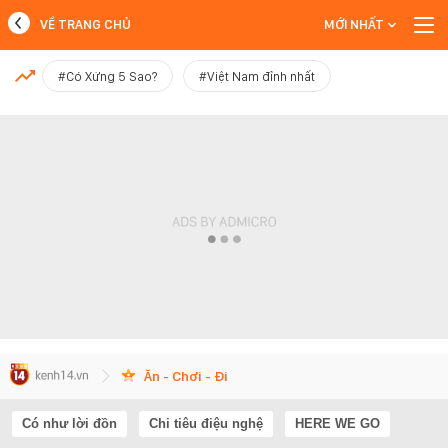
VỀ TRANG CHỦ
MỚI NHẤT
MỚI NHẤT
#Có Xứng 5 Sao?
#Việt Nam đỉnh nhất
Xem thêm
Ăn - Chơi - Đi
Có như lời đồn
Chi tiêu điệu nghệ
HERE WE GO