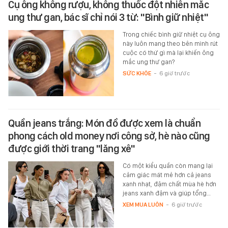
Cụ ông không rượu, không thuốc đột nhiên mắc
ung thư gan, bác sĩ chỉ nói 3 từ: "Bình giữ nhiệt"
Trong chiếc bình giữ nhiệt cụ ông
này luôn mang theo bên mình rút
cuộc có thứ gì mà lại khiến ông
mắc ung thư gan?
SỨC KHỎE
-
6 giờ trước
Quần jeans trắng: Món đồ được xem là chuẩn
phong cách old money nơi công sở, hè nào cũng
được giới thời trang "lăng xê"
Có một kiểu quần còn mang lại
cảm giác mát mẻ hơn cả jeans
xanh nhạt, đậm chất mùa hè hơn
jeans xanh đậm và giúp tổng…
XEM MUA LUÔN
-
6 giờ trước