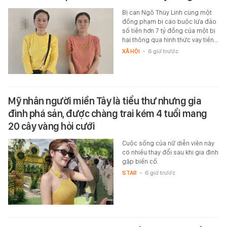
Bị can Ngô Thùy Linh cùng một
đồng phạm bị cáo buộc lừa đảo
số tiền hơn 7 tỷ đồng của một bị
hại thông qua hình thức vay tiền…
XÃ HỘI
-
6 giờ trước
Mỹ nhân người miền Tây là tiểu thư nhưng gia
đình phá sản, được chàng trai kém 4 tuổi mang
20 cây vàng hỏi cưới
Cuộc sống của nữ diễn viên này
có nhiều thay đổi sau khi gia đình
gặp biến cố.
STAR
-
6 giờ trước