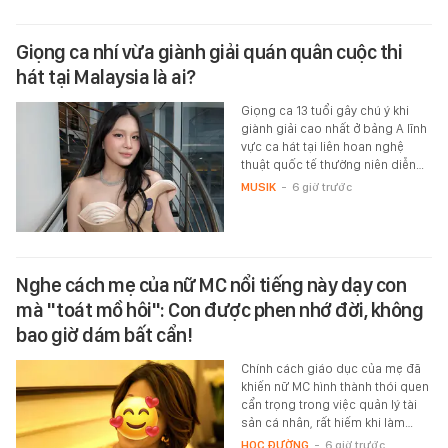
Giọng ca nhí vừa giành giải quán quân cuộc thi
hát tại Malaysia là ai?
Giọng ca 13 tuổi gây chú ý khi
giành giải cao nhất ở bảng A lĩnh
vực ca hát tại liên hoan nghệ
thuật quốc tế thường niên diễn…
MUSIK
-
6 giờ trước
Nghe cách mẹ của nữ MC nổi tiếng này dạy con
mà "toát mồ hôi": Con được phen nhớ đời, không
bao giờ dám bất cẩn!
Chính cách giáo dục của mẹ đã
khiến nữ MC hình thành thói quen
cẩn trọng trong việc quản lý tài
sản cá nhân, rất hiếm khi làm…
HỌC ĐƯỜNG
-
6 giờ trước