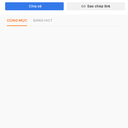
Chia sẻ
Sao chép link
CÙNG MỤC
ĐANG HOT