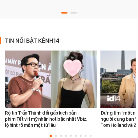
TIN NỔI BẬT KÊNH14
Rộ tin Trấn Thành đổi gấp kịch bản
Đừng tìm "một nử
phim Tết vì 1 mỹ nhân hot bậc nhất Vbiz,
người cùng bạn "
lộ hint rõ mồn một từ lâu
Tom Holland và Z