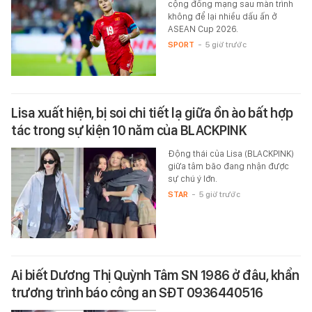
cộng đồng mạng sau màn trình
không để lại nhiều dấu ấn ở
ASEAN Cup 2026.
SPORT
-
5 giờ trước
Lisa xuất hiện, bị soi chi tiết lạ giữa ồn ào bất hợp
tác trong sự kiện 10 năm của BLACKPINK
Động thái của Lisa (BLACKPINK)
giữa tâm bão đang nhận được
sự chú ý lớn.
STAR
-
5 giờ trước
Ai biết Dương Thị Quỳnh Tâm SN 1986 ở đâu, khẩn
trương trình báo công an SĐT 0936440516