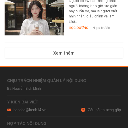
Người có EQ cao không phải là
người không bao giờ tức giận
hay buồn bã, mà là người biết
nhìn nhận, điều chỉnh và làm
chủ…
HỌC ĐƯỜNG
-
4 giờ trước
Xem thêm
CHỊU TRÁCH NHIỆM QUẢN LÝ NỘI DUNG
Bà Nguyễn Bích Minh
Ý KIẾN BÀI VIẾT
bandoc@kenh14.vn
Câu hỏi thường gặp
HỢP TÁC NỘI DUNG