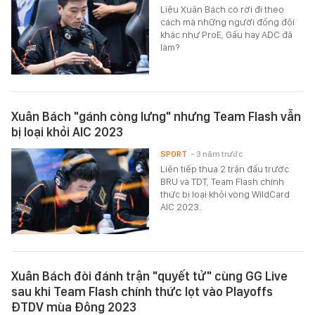
Liệu Xuân Bách có rời đi theo
cách mà những người đồng đội
khác như ProE, Gấu hay ADC đã
làm?
Xuân Bách "gánh còng lưng" nhưng Team Flash vẫn
bị loại khỏi AIC 2023
SPORT
- 3 năm trước
Liên tiếp thua 2 trận đấu trước
BRU và TDT, Team Flash chính
thức bị loại khỏi vòng WildCard
AIC 2023.
Xuân Bách đòi đánh trận "quyết tử" cùng GG Live
sau khi Team Flash chính thức lọt vào Playoffs
ĐTDV mùa Đông 2023