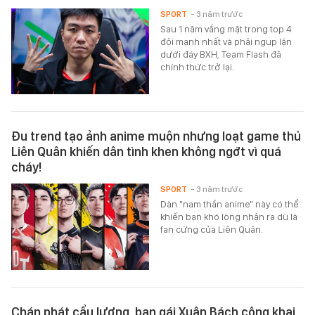
SPORT
- 3 năm trước
Sau 1 năm vắng mặt trong top 4
đội mạnh nhất và phải ngụp lặn
dưới đáy BXH, Team Flash đã
chính thức trở lại.
Đu trend tạo ảnh anime muộn nhưng loạt game thủ
Liên Quân khiến dân tình khen không ngớt vì quá
cháy!
SPORT
- 3 năm trước
Dàn "nam thần anime" này có thể
khiến bạn khó lòng nhận ra dù là
fan cứng của Liên Quân.
Chán phát cẩu lương, bạn gái Xuân Bách công khai