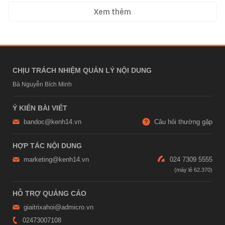
Xem thêm
CHỊU TRÁCH NHIỆM QUẢN LÝ NỘI DUNG
Bà Nguyễn Bích Minh
Ý KIẾN BÀI VIẾT
bandoc@kenh14.vn
Câu hỏi thường gặp
HỢP TÁC NỘI DUNG
marketing@kenh14.vn
024 7309 5555
HỖ TRỢ QUẢNG CÁO
giaitrixahoi@admicro.vn
02473007108