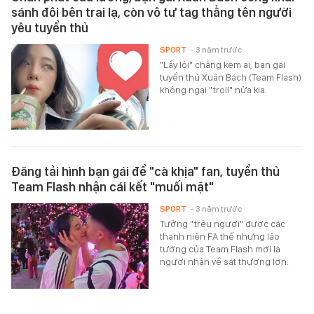
sánh đôi bên trai lạ, còn vô tư tag thẳng tên người
yêu tuyển thủ
SPORT
- 3 năm trước
"Lầy lội" chẳng kém ai, bạn gái
tuyển thủ Xuân Bách (Team Flash)
không ngại "troll" nửa kia.
Đăng tải hình bạn gái để "cà khịa" fan, tuyển thủ
Team Flash nhận cái kết "muối mặt"
SPORT
- 3 năm trước
Tưởng "trêu ngươi" được các
thanh niên FA thế nhưng lão
tướng của Team Flash mới là
người nhận về sát thương lớn.