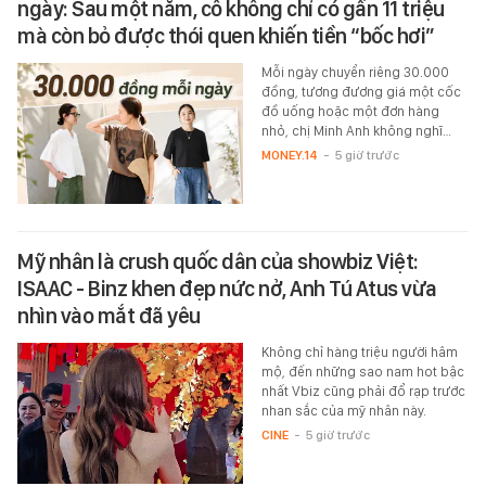
ngày: Sau một năm, cô không chỉ có gần 11 triệu
mà còn bỏ được thói quen khiến tiền “bốc hơi”
Mỗi ngày chuyển riêng 30.000
đồng, tương đương giá một cốc
đồ uống hoặc một đơn hàng
nhỏ, chị Minh Anh không nghĩ…
MONEY.14
-
5 giờ trước
Mỹ nhân là crush quốc dân của showbiz Việt:
ISAAC - Binz khen đẹp nức nở, Anh Tú Atus vừa
nhìn vào mắt đã yêu
Không chỉ hàng triệu người hâm
mộ, đến những sao nam hot bậc
nhất Vbiz cũng phải đổ rạp trước
nhan sắc của mỹ nhân này.
CINE
-
5 giờ trước