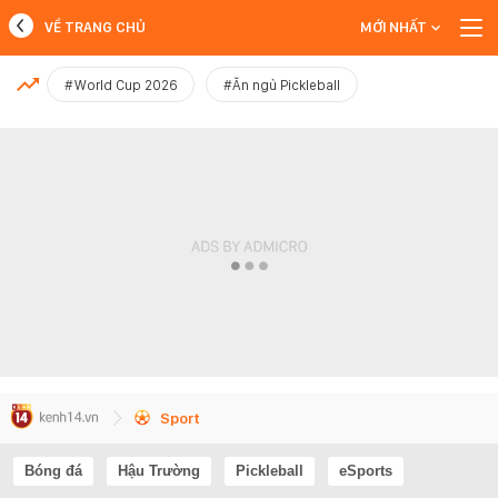
VỀ TRANG CHỦ
MỚI NHẤT
MỚI NHẤT
#World Cup 2026
#Ăn ngủ Pickleball
Xem thêm
Sport
Bóng đá
Hậu Trường
Pickleball
eSports