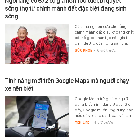
Ngôi làng có 672 cụ già hơn 100 tuổi, bí quyết
sống thọ từ chính mảnh đất đặc biệt đang sinh
sống
Các nhà nghiên cứu cho rằng,
chính mảnh đất giàu khoáng chất
có thể góp phần tạo nên giá trị
dinh dưỡng của nông sản địa…
SỨC KHỎE
-
6 giờ trước
Tính năng mới trên Google Maps mà người chạy
xe nên biết
Google Maps từng giúp người
dùng biết mình đang ở đâu. Giờ
đây, Google muốn ứng dụng này
hiểu cả việc họ sẽ đi đâu và cần…
TEK-LIFE
-
6 giờ trước