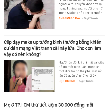
người lạ rồi chuyển khoản trả lại
ngay, 1 tháng sau, người phụ nữ
Trung Quốc tá hỏa khi tài khoản…
THẾ GIỚI ĐÓ ĐÂY
-
5 giờ trước
Clip dạy make up tưởng bình thường bỗng khiến
cư dân mạng Việt tranh cãi nảy lửa: Cho con làm
vậy có nên không?
Người lớn đôi khi chỉ mất vài giây
để gõ một bình luận, trong khi
một đứa trẻ có thể phải mất rất
lâu để quên đi những lời ấy.
HỌC ĐƯỜNG
-
5 giờ trước
Mẹ ở TP.HCM thử tiết kiệm 30.000 đồng mỗi