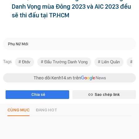
Danh Vọng mùa Đông 2023 và AIC 2023 đều
sẽ thi đấu tại TP.HCM
Phụ Nữ Mới
Tags
Đtdv
Đấu Trường Danh Vọng
Liên Quân
Pla
Theo dõi Kenh14.vn trên
Chia sẻ
Sao chép link
CÙNG MỤC
ĐANG HOT