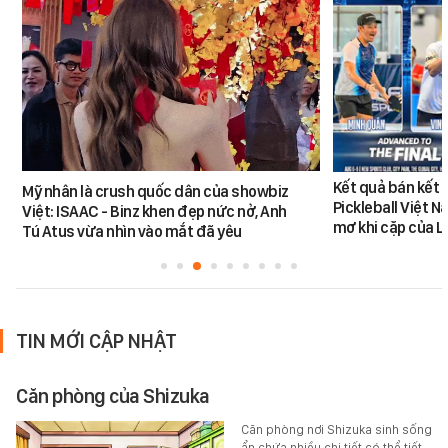
Kết quả bán kết 
Mỹ nhân là crush quốc dân của showbiz
Pickleball Việt 
Việt: ISAAC - Binz khen đẹp nức nở, Anh
mơ khi cặp của 
Tú Atus vừa nhìn vào mắt đã yêu
TIN MỚI CẬP NHẬT
Căn phòng của Shizuka
Căn phòng nơi Shizuka sinh sống
ẩn chứa nhiều chi tiết có thể tiết