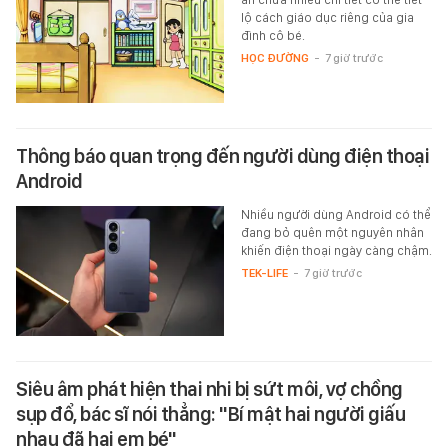
lộ cách giáo dục riêng của gia
đình cô bé.
HỌC ĐƯỜNG
-
7 giờ trước
Thông báo quan trọng đến người dùng điện thoại
Android
Nhiều người dùng Android có thể
đang bỏ quên một nguyên nhân
khiến điện thoại ngày càng chậm.
TEK-LIFE
-
7 giờ trước
Siêu âm phát hiện thai nhi bị sứt môi, vợ chồng
sụp đổ, bác sĩ nói thẳng: "Bí mật hai người giấu
nhau đã hại em bé"