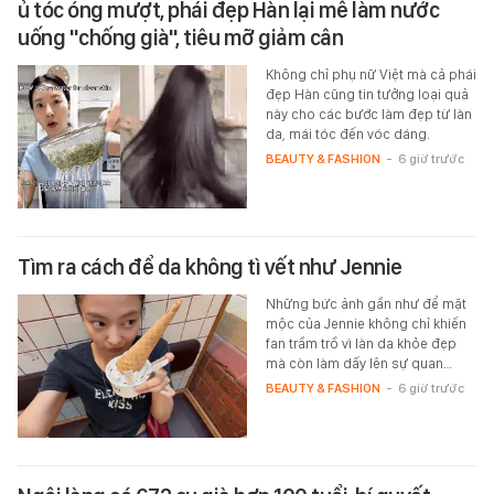
ủ tóc óng mượt, phái đẹp Hàn lại mê làm nước
uống "chống già", tiêu mỡ giảm cân
Không chỉ phụ nữ Việt mà cả phái
đẹp Hàn cũng tin tưởng loại quả
này cho các bước làm đẹp từ làn
da, mái tóc đến vóc dáng.
BEAUTY & FASHION
-
6 giờ trước
Tìm ra cách để da không tì vết như Jennie
Những bức ảnh gần như để mặt
mộc của Jennie không chỉ khiến
fan trầm trồ vì làn da khỏe đẹp
mà còn làm dấy lên sự quan…
BEAUTY & FASHION
-
6 giờ trước