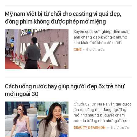
Mỹ nam Việt bị từ chối cho casting vì quá đẹp,
đóng phim không được phép mở miệng
Xuyên suốt sự nghiệp diễn xuất,
anh chàng gặp không ít những
khó khăn "dở khóc dở cười".
CINE
-
6 giờ trước
Cách uống nước hay giúp người đẹp 5x trẻ như
mới ngoài 30
Ở tuổi 52, Oh Na Ra vẫn giữ được
làn da căng mịn đáng ngưỡng
mộ nhờ những bí quyết chăm
sóc da tưởng nhỏ nhưng được…
BEAUTY & FASHION
-
6 giờ trước