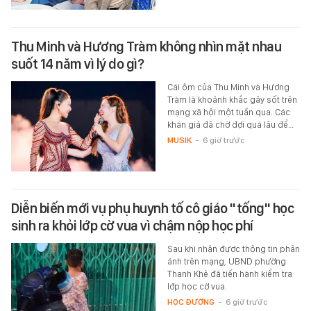
Thu Minh và Hương Tràm không nhìn mặt nhau
suốt 14 năm vì lý do gì?
Cái ôm của Thu Minh và Hương
Tràm là khoảnh khắc gây sốt trên
mạng xã hội một tuần qua. Các
khán giả đã chờ đợi quá lâu để…
MUSIK
-
6 giờ trước
Diễn biến mới vụ phụ huynh tố cô giáo "tống" học
sinh ra khỏi lớp cờ vua vì chậm nộp học phí
Sau khi nhận được thông tin phản
ánh trên mạng, UBND phường
Thanh Khê đã tiến hành kiểm tra
lớp học cờ vua.
HỌC ĐƯỜNG
-
6 giờ trước