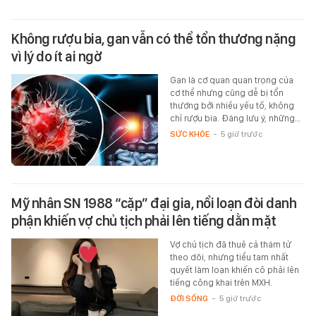
Không rượu bia, gan vẫn có thể tổn thương nặng
vì lý do ít ai ngờ
Gan là cơ quan quan trọng của
cơ thể nhưng cũng dễ bị tổn
thương bởi nhiều yếu tố, không
chỉ rượu bia. Đáng lưu ý, những…
SỨC KHỎE
-
5 giờ trước
Mỹ nhân SN 1988 “cặp” đại gia, nổi loạn đòi danh
phận khiến vợ chủ tịch phải lên tiếng dằn mặt
Vợ chủ tịch đã thuê cả thám tử
theo dõi, nhưng tiểu tam nhất
quyết làm loạn khiến cô phải lên
tiếng công khai trên MXH.
ĐỜI SỐNG
-
5 giờ trước