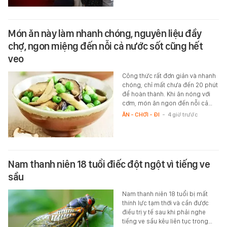
Món ăn này làm nhanh chóng, nguyên liệu đầy
chợ, ngon miệng đến nỗi cả nước sốt cũng hết
veo
Công thức rất đơn giản và nhanh
chóng, chỉ mất chưa đến 20 phút
để hoàn thành. Khi ăn nóng với
cơm, món ăn ngon đến nỗi cả…
ĂN - CHƠI - ĐI
-
4 giờ trước
Nam thanh niên 18 tuổi điếc đột ngột vì tiếng ve
sầu
Nam thanh niên 18 tuổi bị mất
thính lực tạm thời và cần được
điều trị y tế sau khi phải nghe
tiếng ve sầu kêu liên tục trong…