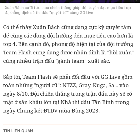
Xuân Bách cười tươi sau chiến thắng giúp đội tuyển đạt mục tiêu top
4, khẳng định sẽ thi đấu "quyết tử" cùng GG Live
Có thể thấy Xuân Bách cũng đang cực kỳ quyết tâm
để cùng các đồng đội hướng đến mục tiêu cao hơn là
top 4. Bên cạnh đó, phong độ hiện tại của đội trưởng
Team Flash cũng đang được nhận định là "hồi xuân"
cùng nhiều trận đấu "gánh team" xuất sắc.
Sắp tới, Team Flash sẽ phải đối đầu với GG Live gồm
toàn những "người cũ": NTZZ, Gray, Kuga, Sa... vào
ngày 8/10. Đội chiến thắng trong trận đấu này sẽ có
mặt ở sân khấu lớn tại Nhà thi đấu Tân Bình trong
ngày Chung kết ĐTDV mùa Đông 2023.
TIN LIÊN QUAN