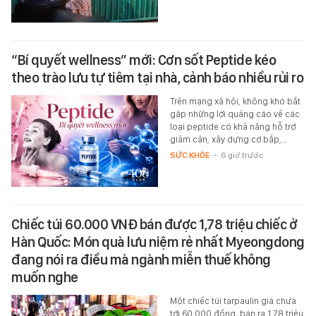
“Bí quyết wellness” mới: Cơn sốt Peptide kéo
theo trào lưu tự tiêm tại nhà, cảnh báo nhiều rủi ro
Trên mạng xã hội, không khó bắt
gặp những lời quảng cáo về các
loại peptide có khả năng hỗ trợ
giảm cân, xây dựng cơ bắp,…
SỨC KHỎE
-
6 giờ trước
Chiếc túi 60.000 VNĐ bán được 1,78 triệu chiếc ở
Hàn Quốc: Món quà lưu niệm rẻ nhất Myeongdong
đang nói ra điều mà ngành miễn thuế không
muốn nghe
Một chiếc túi tarpaulin giá chưa
tới 60.000 đồng, bán ra 1,78 triệu