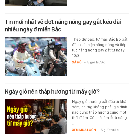
Tin mới nhất về đợt nắng nóng gay gắt kéo dài
nhiều ngày ở miền Bắc
Theo dự báo, từ mai, Bắc Bộ bắt
đầu xuất hiện nắng nóng và tiếp
tục nắng nóng gay gắt từ ngày
10/8.
XÃ HỘI
-
5 giờ trước
Ngày giỗ nên thắp hương từ mấy giờ?
Ngày giỗ thường bắt đầu từ khá
sớm, nhưng không phải gia đình
nào cũng thắp hương cùng một
thời điểm. Có nhà làm lễ từ sáng,
…
XEM MUA LUÔN
-
5 giờ trước