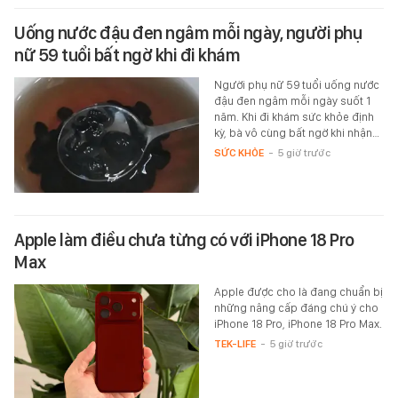
Uống nước đậu đen ngâm mỗi ngày, người phụ
nữ 59 tuổi bất ngờ khi đi khám
Người phụ nữ 59 tuổi uống nước
đậu đen ngâm mỗi ngày suốt 1
năm. Khi đi khám sức khỏe định
kỳ, bà vô cùng bất ngờ khi nhận…
SỨC KHỎE
-
5 giờ trước
Apple làm điều chưa từng có với iPhone 18 Pro
Max
Apple được cho là đang chuẩn bị
những nâng cấp đáng chú ý cho
iPhone 18 Pro, iPhone 18 Pro Max.
TEK-LIFE
-
5 giờ trước