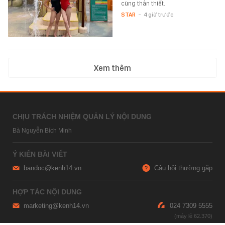
cùng thân thiết.
STAR
-
4 giờ trước
Xem thêm
CHỊU TRÁCH NHIỆM QUẢN LÝ NỘI DUNG
Bà Nguyễn Bích Minh
Ý KIẾN BÀI VIẾT
bandoc@kenh14.vn
Câu hỏi thường gặp
HỢP TÁC NỘI DUNG
marketing@kenh14.vn
024 7309 5555