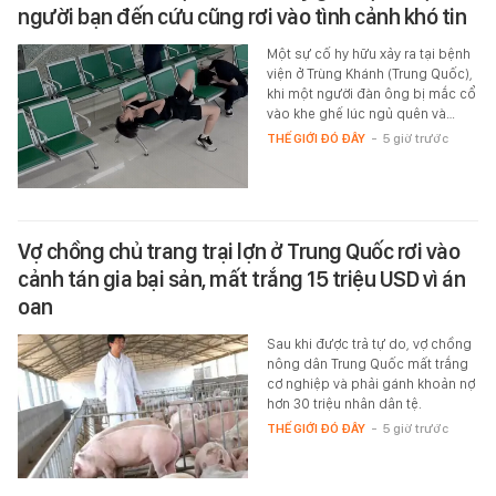
người bạn đến cứu cũng rơi vào tình cảnh khó tin
Một sự cố hy hữu xảy ra tại bệnh
viện ở Trùng Khánh (Trung Quốc),
khi một người đàn ông bị mắc cổ
vào khe ghế lúc ngủ quên và…
THẾ GIỚI ĐÓ ĐÂY
-
5 giờ trước
Vợ chồng chủ trang trại lợn ở Trung Quốc rơi vào
cảnh tán gia bại sản, mất trắng 15 triệu USD vì án
oan
Sau khi được trả tự do, vợ chồng
nông dân Trung Quốc mất trắng
cơ nghiệp và phải gánh khoản nợ
hơn 30 triệu nhân dân tệ.
THẾ GIỚI ĐÓ ĐÂY
-
5 giờ trước