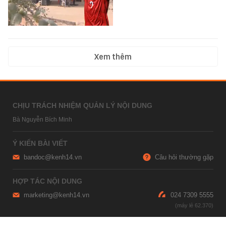
Xem thêm
CHỊU TRÁCH NHIỆM QUẢN LÝ NỘI DUNG
Bà Nguyễn Bích Minh
Ý KIẾN BÀI VIẾT
bandoc@kenh14.vn
Câu hỏi thường gặp
HỢP TÁC NỘI DUNG
marketing@kenh14.vn
024 7309 5555