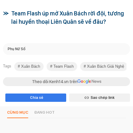
Team Flash úp mở Xuân Bách rời đội, tương
lai huyền thoại Liên Quân sẽ về đâu?
Phụ Nữ Số
Tags
Xuân Bách
Team Flash
Xuân Bách Giải Nghệ
Theo dõi Kenh14.vn trên
Chia sẻ
Sao chép link
CÙNG MỤC
ĐANG HOT