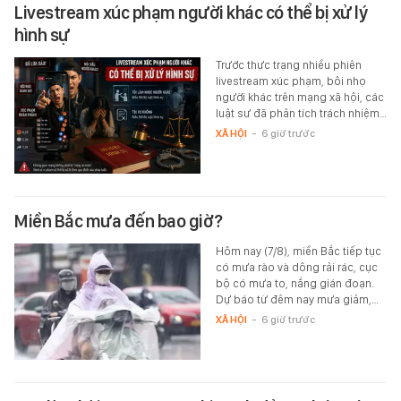
Livestream xúc phạm người khác có thể bị xử lý
hình sự
Trước thực trạng nhiều phiên
livestream xúc phạm, bôi nhọ
người khác trên mạng xã hội, các
luật sư đã phân tích trách nhiệm…
XÃ HỘI
-
6 giờ trước
Miền Bắc mưa đến bao giờ?
Hôm nay (7/8), miền Bắc tiếp tục
có mưa rào và dông rải rác, cục
bộ có mưa to, nắng gián đoạn.
Dự báo từ đêm nay mưa giảm,…
XÃ HỘI
-
6 giờ trước