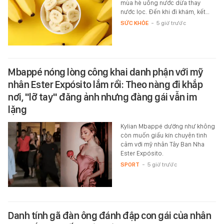
mùa hè uống nước dừa thay
nước lọc. Đến khi đi khám, kết…
SỨC KHỎE
-
5 giờ trước
Mbappé nóng lòng công khai danh phận với mỹ
nhân Ester Expósito lắm rồi: Theo nàng đi khắp
nơi, "lỡ tay" đăng ảnh nhưng đàng gái vẫn im
lặng
Kylian Mbappé dường như không
còn muốn giấu kín chuyện tình
cảm với mỹ nhân Tây Ban Nha
Ester Expósito.
SPORT
-
5 giờ trước
Danh tính gã đàn ông đánh đập con gái của nhân