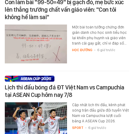
Con làm bài "99-50=49" bị gạch đỏ, mẹ bức xúc
lên thẳng trường chất vấn giáo viên: "Con tôi
không hề làm sai"
Một bài toán tưởng chừng đơn
giản dành cho học sinh tiểu học
lại khiến phụ huynh và giáo viên
tranh cãi gay gắt, chỉ vì đáp số…
HỌC ĐƯỜNG
-
6 giờ trước
Lịch thi đấu bóng đá ĐT Việt Nam vs Campuchia
tại ASEAN Cup hôm nay 7/8
Cập nhật lịch thi đấu, kênh phát
sóng trận đấu giữa đội tuyển Việt
Nam và Campuchia lượt cuối
bảng A ASEAN Cup 2026.
SPORT
-
6 giờ trước