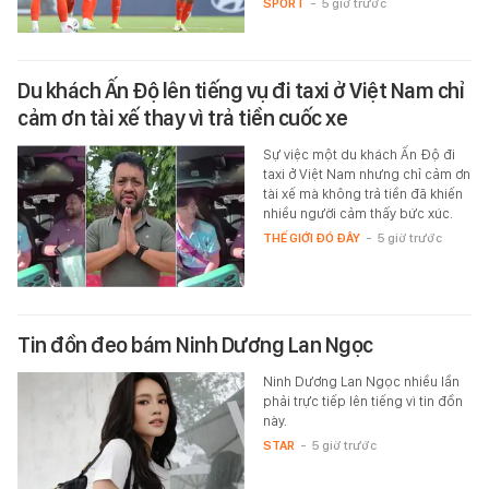
SPORT
-
5 giờ trước
Du khách Ấn Độ lên tiếng vụ đi taxi ở Việt Nam chỉ
cảm ơn tài xế thay vì trả tiền cuốc xe
Sự việc một du khách Ấn Độ đi
taxi ở Việt Nam nhưng chỉ cảm ơn
tài xế mà không trả tiền đã khiến
nhiều người cảm thấy bức xúc.
THẾ GIỚI ĐÓ ĐÂY
-
5 giờ trước
Tin đồn đeo bám Ninh Dương Lan Ngọc
Ninh Dương Lan Ngọc nhiều lần
phải trực tiếp lên tiếng vì tin đồn
này.
STAR
-
5 giờ trước