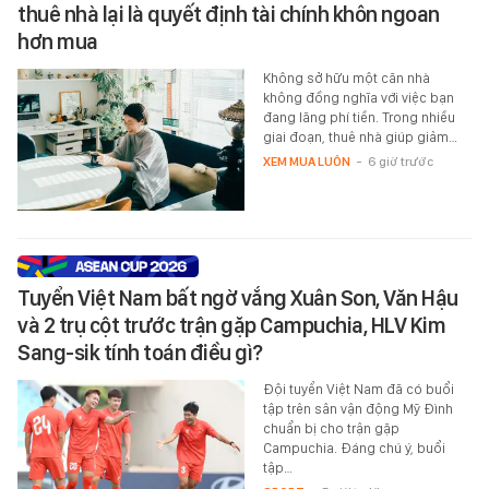
thuê nhà lại là quyết định tài chính khôn ngoan
hơn mua
Không sở hữu một căn nhà
không đồng nghĩa với việc bạn
đang lãng phí tiền. Trong nhiều
giai đoạn, thuê nhà giúp giảm…
XEM MUA LUÔN
-
6 giờ trước
Tuyển Việt Nam bất ngờ vắng Xuân Son, Văn Hậu
và 2 trụ cột trước trận gặp Campuchia, HLV Kim
Sang-sik tính toán điều gì?
Đội tuyển Việt Nam đã có buổi
tập trên sân vận động Mỹ Đình
chuẩn bị cho trận gặp
Campuchia. Đáng chú ý, buổi
tập…