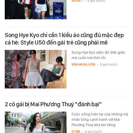
SPORT
-
5 giờ trước
Song Hye Kyo chỉ cần 1 kiểu áo cũng đủ mặc đẹp
cả hè: Style U50 đến gái trẻ cũng phải mê
Song Hye Kyo diện đồ đơn giản
mà cuốn hút thôi rồi.
XEM MUA LUÔN
-
5 giờ trước
2 cô gái bị Mai Phương Thuý "đánh bại"
Cuộc sống hiện tại của những mỹ
nhân từng cạnh tranh với Mai
Phương Thuý khá kín tiếng.
STAR
-
5 giờ trước