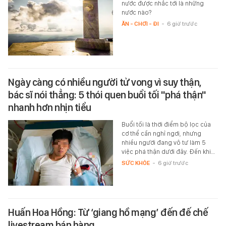
nước được nhắc tới là những
nước nào?
ĂN - CHƠI - ĐI
-
6 giờ trước
Ngày càng có nhiều người tử vong vì suy thận,
bác sĩ nói thẳng: 5 thói quen buổi tối "phá thận"
nhanh hơn nhịn tiểu
Buổi tối là thời điểm bộ lọc của
cơ thể cần nghỉ ngơi, nhưng
nhiều người đang vô tư làm 5
việc phá thận dưới đây. Đến khi…
SỨC KHỎE
-
6 giờ trước
Huấn Hoa Hồng: Từ ‘giang hồ mạng’ đến đế chế
livestream bán hàng