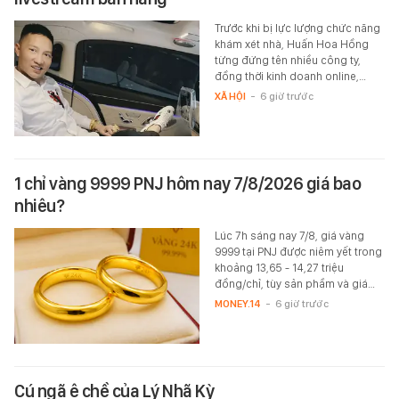
Trước khi bị lực lượng chức năng
khám xét nhà, Huấn Hoa Hồng
từng đứng tên nhiều công ty,
đồng thời kinh doanh online,…
XÃ HỘI
-
6 giờ trước
1 chỉ vàng 9999 PNJ hôm nay 7/8/2026 giá bao
nhiêu?
Lúc 7h sáng nay 7/8, giá vàng
9999 tại PNJ được niêm yết trong
khoảng 13,65 - 14,27 triệu
đồng/chỉ, tùy sản phầm và giá…
MONEY.14
-
6 giờ trước
Cú ngã ê chề của Lý Nhã Kỳ