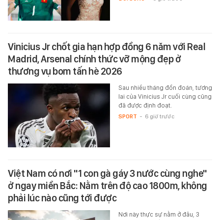
Vinicius Jr chốt gia hạn hợp đồng 6 năm với Real
Madrid, Arsenal chính thức vỡ mộng đẹp ở
thương vụ bom tấn hè 2026
Sau nhiều tháng đồn đoán, tương
lai của Vinicius Jr cuối cùng cũng
đã được định đoạt.
SPORT
-
6 giờ trước
Việt Nam có nơi "1 con gà gáy 3 nước cùng nghe"
ở ngay miền Bắc: Nằm trên độ cao 1800m, không
phải lúc nào cũng tới được
Nơi này thực sự nằm ở đâu, 3