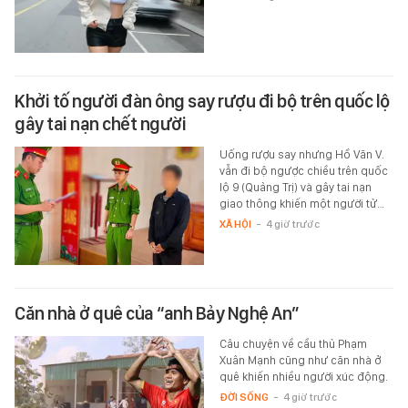
Khởi tố người đàn ông say rượu đi bộ trên quốc lộ
gây tai nạn chết người
Uống rượu say nhưng Hồ Văn V.
vẫn đi bộ ngược chiều trên quốc
lộ 9 (Quảng Trị) và gây tai nạn
giao thông khiến một người tử…
XÃ HỘI
-
4 giờ trước
Căn nhà ở quê của “anh Bảy Nghệ An”
Câu chuyện về cầu thủ Phạm
Xuân Mạnh cũng như căn nhà ở
quê khiến nhiều người xúc động.
ĐỜI SỐNG
-
4 giờ trước