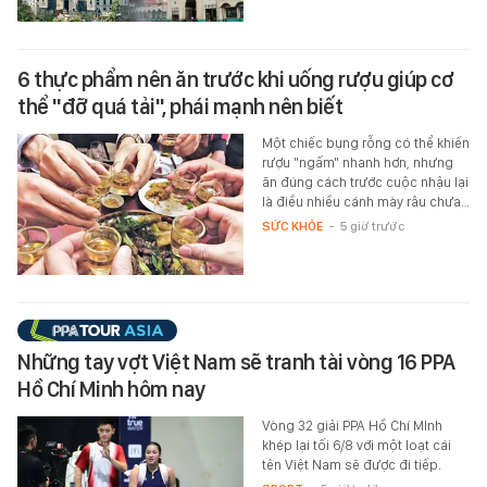
6 thực phẩm nên ăn trước khi uống rượu giúp cơ
thể "đỡ quá tải", phái mạnh nên biết
Một chiếc bụng rỗng có thể khiến
rượu "ngấm" nhanh hơn, nhưng
ăn đúng cách trước cuộc nhậu lại
là điều nhiều cánh mày râu chưa…
SỨC KHỎE
-
5 giờ trước
Những tay vợt Việt Nam sẽ tranh tài vòng 16 PPA
Hồ Chí Minh hôm nay
Vòng 32 giải PPA Hồ Chí MInh
khép lại tối 6/8 với một loạt cái
tên Việt Nam sẽ được đi tiếp.