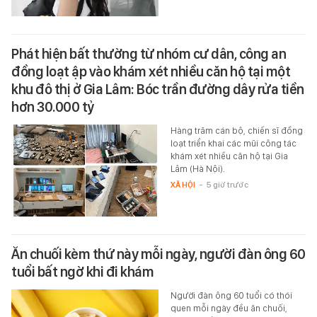
Phát hiện bất thường từ nhóm cư dân, công an
đồng loạt ập vào khám xét nhiều căn hộ tại một
khu đô thị ở Gia Lâm: Bóc trần đường dây rửa tiền
hơn 30.000 tỷ
Hàng trăm cán bộ, chiến sĩ đồng
loạt triển khai các mũi công tác
khám xét nhiều căn hộ tại Gia
Lâm (Hà Nội).
XÃ HỘI
-
5 giờ trước
Ăn chuối kèm thứ này mỗi ngày, người đàn ông 60
tuổi bất ngờ khi đi khám
Người đàn ông 60 tuổi có thói
quen mỗi ngày đều ăn chuối,