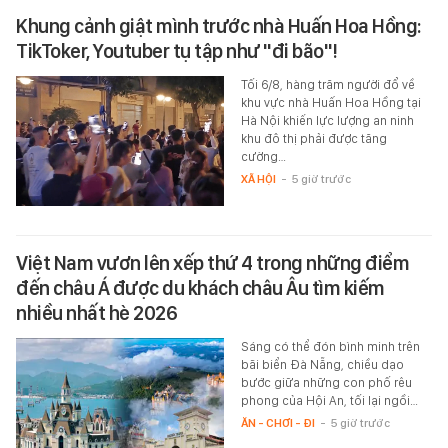
Khung cảnh giật mình trước nhà Huấn Hoa Hồng:
TikToker, Youtuber tụ tập như "đi bão"!
Tối 6/8, hàng trăm người đổ về
khu vực nhà Huấn Hoa Hồng tại
Hà Nội khiến lực lượng an ninh
khu đô thị phải được tăng
cường…
XÃ HỘI
-
5 giờ trước
Việt Nam vươn lên xếp thứ 4 trong những điểm
đến châu Á được du khách châu Âu tìm kiếm
nhiều nhất hè 2026
Sáng có thể đón bình minh trên
bãi biển Đà Nẵng, chiều dạo
bước giữa những con phố rêu
phong của Hội An, tối lại ngồi…
ĂN - CHƠI - ĐI
-
5 giờ trước