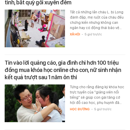
tình, bắt quỳ gối xuyên đêm
Tất cả những lần cháu L. bị Long
đánh đập, mẹ ruột của cháu đều
chứng kiến nhưng không can
ngăn hay có động thái bảo vệ…
XÃ HỘI
-
5 giờ trước
Tin vào lời quảng cáo, gia đình chi hơn 100 triệu
đồng mua khóa học online cho con, nữ sinh nhận
kết quả trượt sau 1 năm ôn thi
Từng cho rằng đăng ký khóa học
trực tuyến của "giảng viên nổi
tiếng" sẽ giúp con gái tăng cơ
hội đỗ cao học, phụ huynh đã…
HỌC ĐƯỜNG
-
5 giờ trước