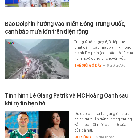
Bão Dolphin hướng vào miền Đông Trung Quốc,
cảnh báo mưa lớn trên diện rộng
Trung Quốc ngày 6/8 tiếp tục
phát cảnh báo màu xanh khi bão
mạnh Dolphin (cơn bão số 13 của
năm nay) đang di chuyển về…
THẾ GIỚI ĐÓ ĐÂY
-
6 giờ trước
Tình hình Lê Giang Patrik và MC Hoàng Oanh sau
khi rộ tin hẹn hò
Dù cặp đôi trai tài gái giỏi chưa
chính thức lên tiếng, công chúng
vẫn theo dõi mối quan hệ của
của cả hai.
ĐỜI SỐNG
-
6 giờ trước