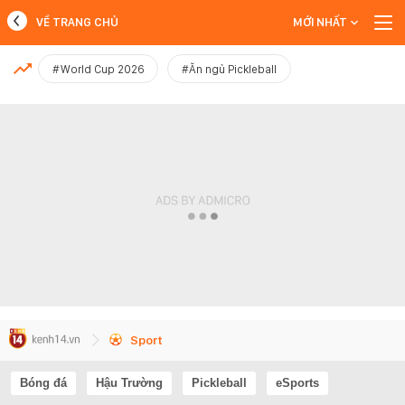
VỀ TRANG CHỦ
MỚI NHẤT
MỚI NHẤT
#World Cup 2026
#Ăn ngủ Pickleball
Xem thêm
Sport
Bóng đá
Hậu Trường
Pickleball
eSports