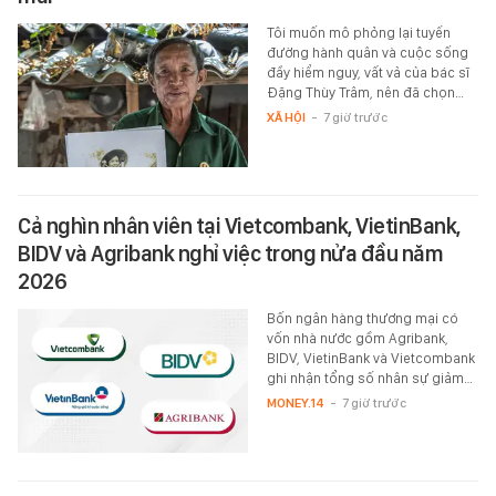
Tôi muốn mô phỏng lại tuyến
đường hành quân và cuộc sống
đầy hiểm nguy, vất vả của bác sĩ
Đặng Thùy Trâm, nên đã chọn…
XÃ HỘI
-
7 giờ trước
Cả nghìn nhân viên tại Vietcombank, VietinBank,
BIDV và Agribank nghỉ việc trong nửa đầu năm
2026
Bốn ngân hàng thương mại có
vốn nhà nước gồm Agribank,
BIDV, VietinBank và Vietcombank
ghi nhận tổng số nhân sự giảm…
MONEY.14
-
7 giờ trước