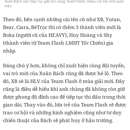
Xuân Bách vẫn tiếp tục gắn bó cùng Team Flash, nhiều cái tên mới xuất
hiện
Theo đó, bên cạnh những cái tên cũ như XB, Yutan,
Bear, Ciara, BéTrọc thì có thêm 3 thành viên mới là
Boka (người cũ của HEAVY), Huy Hoàng và Shy
(thành viên từ Team Flash LMHT Tốc Chiến) gia
nhập.
Đáng chú ý hơn, không chỉ xuất hiện cùng đội tuyển,
vai trò mới của Xuân Bách cũng đã được hé lộ. Theo
đó, XB sẽ là HLV của Team Flash ở mùa giải mới. Đây
cũng là điều dễ hiểu khi anh chàng đã không còn giữ
được phong độ đỉnh cao để tiếp tục thi đấu trong thời
gian dài. Thay vào đó, lứa trẻ của Team Flash sẽ được
trao cơ hội và những kinh nghiệm cũng như tư duy
chiến thuật của Bách sẽ phát huy ở hậu trường.