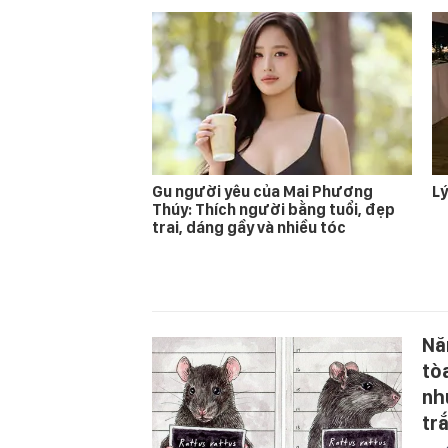
Gu người yêu của Mai Phương
Lý
Thúy: Thích người bằng tuổi, đẹp
trai, dáng gầy và nhiều tóc
Nă
tòa
nh
tr