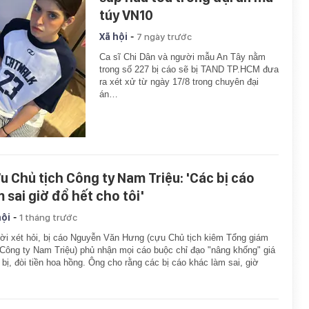
túy VN10
-
Xã hội
7 ngày trước
Ca sĩ Chi Dân và người mẫu An Tây nằm
trong số 227 bị cáo sẽ bị TAND TP.HCM đưa
ra xét xử từ ngày 17/8 trong chuyên đại
án…
u Chủ tịch Công ty Nam Triệu: 'Các bị cáo
m sai giờ đổ hết cho tôi'
-
hội
1 tháng trước
lời xét hỏi, bị cáo Nguyễn Văn Hưng (cựu Chủ tịch kiêm Tổng giám
Công ty Nam Triệu) phủ nhận mọi cáo buộc chỉ đạo "nâng khống" giá
t bị, đòi tiền hoa hồng. Ông cho rằng các bị cáo khác làm sai, giờ
…