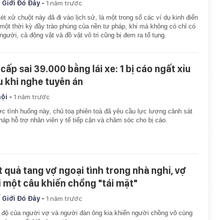
-
 Giới Đó Đây
1 năm trước
ét xử chuột này đã đi vào lịch sử, là một trong số các ví dụ kinh điển
một thời kỳ đầy trào phúng của nền tư pháp, khi mà không có chỉ có
người, cả động vật và đồ vật vô tri cũng bị đem ra tố tụng.
cấp sai 39.000 bằng lái xe: 1 bị cáo ngất xỉu
u khi nghe tuyên án
-
hội
1 năm trước
c tình huống này, chủ toạ phiên toà đã yêu cầu lực lượng cảnh sát
háp hỗ trợ nhân viên y tế tiếp cận và chăm sóc cho bị cáo.
t quả tang vợ ngoại tình trong nhà nghỉ, vợ
i một câu khiến chồng "tái mặt"
-
 Giới Đó Đây
1 năm trước
 độ của người vợ và người đàn ông kia khiến người chồng vô cùng