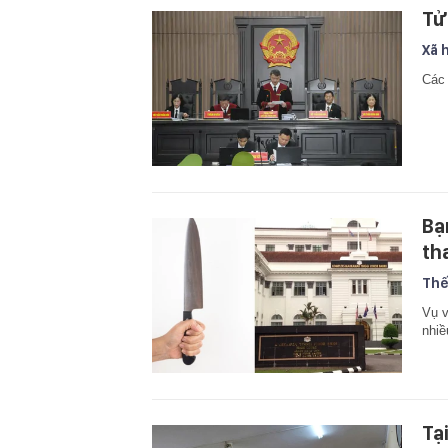
Tử
Xã 
Các 
Bạ
th
Thế
Vụ v
nhiề
Tạ