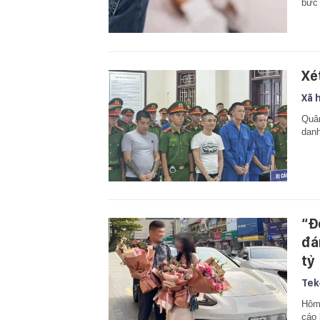
bức 
Xé
Xã 
Quân
danh
“Đ
đá
tỷ
Tek
Hôm 
cáo 