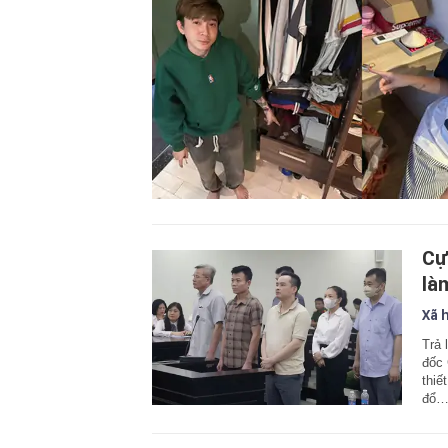
Cự
là
Xã 
Trả 
đốc 
thiế
đổ