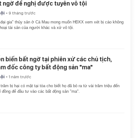
t ngờ đề nghị được tuyên vô tội
-
hội
9 tháng trước
đại gia" thủy sản ở Cà Mau mong muốn HĐXX xem xét bị cáo không
hoại tài sản của người khác và xử vô tội.
ễn biến bất ngờ tại phiên xử các chủ tịch,
ám đốc công ty bất động sản "ma"
-
hội
1 năm trước
trăm bị hại có mặt tại tòa cho biết họ đã bỏ ra từ vài trăm triệu đến
tỉ đồng để đầu tư vào các bất động sản "ma".