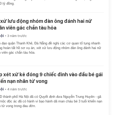
0 tỷ đồng.
 xử lưu động nhóm đàn ông đánh hai nữ
ân viên gác chắn tàu hỏa
-
hội
3 năm trước
 đạo quận Thanh Khê, Đà Nẵng đề nghị các cơ quan tố tụng nhanh
g hoàn tất hồ sơ vụ án, xét xử lưu động nhóm đàn ông đánh hai nữ
 viên gác chắn tàu hỏa.
p xét xử kẻ đóng 9 chiếc đinh vào đầu bé gái
iến nạn nhân tử vong
-
hội
4 năm trước
 thành phố Hà Nội đã có Quyết định đưa Nguyễn Trung Huyên - gã
mộc độc ác đã có hành vi bạo hành dã man cháu bé 3 tuổi khiến nạn
 tử vong trong đau đớn.