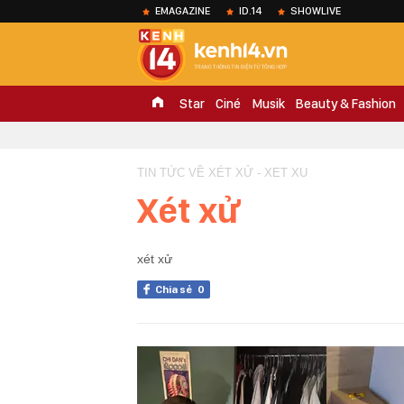
EMAGAZINE
ID.14
SHOWLIVE
Star
Ciné
Musik
Beauty & Fashion
TIN TỨC VỀ XÉT XỬ - XET XU
Xét xử
xét xử
Chia sẻ
0