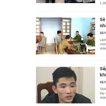
1.20
Sẽ
nh
Xã 
Lãnh
chón
nhân
Sắ
kh
Xã 
TAND
thợ 
nhân