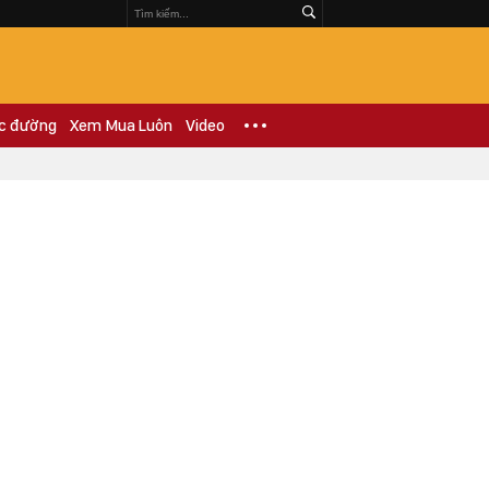
c đường
Xem Mua Luôn
Video