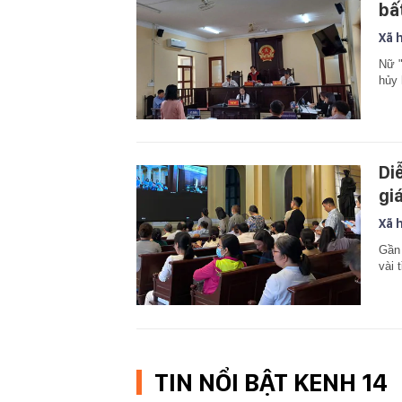
bấ
Xã 
Nữ "
hủy 
Di
gi
Xã 
Gần 
vài 
TIN NỔI BẬT KENH 14