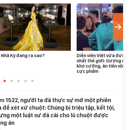
 Nhã Kỳ đang ra sao?
Diễn viên Việt vừa được
nhất thế giới: Gương mặ
khó cưỡng, ăn tiền nhất 
cực phẩm
m 1522, người ta đã thực sự mở một phiên
 để xét xử chuột: Chúng bị triệu tập, kết tội,
ưng một luật sư đã cãi cho lũ chuột được
ắng án