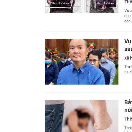
Thế
Vụ x
cho 
con 
Vụ 
sa
Xã 
Trướ
tư p
Bắ
nó
Thế
Thái