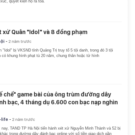
xúc, quyết kiện họ ra tòa.
t xử Quân "Idol" và 8 đồng phạm
-
hội
2 năm trước
 "Idol" bị VKSND tỉnh Quảng Trị truy tố 5 tội danh, trong đó 3 tội
 có khung hình phạt tù 20 năm, chung thân hoặc tử hình
ế chế" game bài của ông trùm đường dây
nh bạc, 4 tháng dụ 6.600 con bạc nạp nghìn
-
-life
2 năm trước
nay, TAND TP Hà Nội tiến hành xét xử Nguyễn Minh Thành và 52 bị
khác trong đường dây đánh bạc online với số tiền giao dịch gần