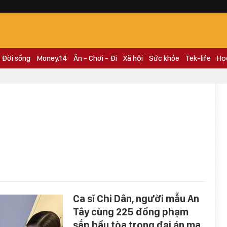
Đời sống
Money.14
Ăn - Chơi - Đi
Xã hội
Sức khỏe
Tek-life
Họ
Ca sĩ Chi Dân, người mẫu An
Tây cùng 225 đồng phạm
sắp hầu tòa trong đại án ma