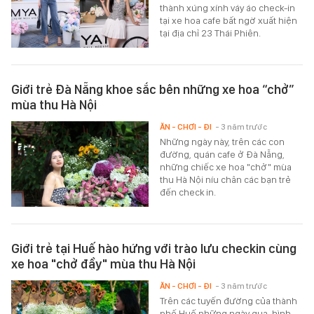
thành xúng xính váy áo check-in
tại xe hoa cafe bất ngờ xuất hiện
tại địa chỉ 23 Thái Phiên.
Giới trẻ Đà Nẵng khoe sắc bên những xe hoa “chở”
mùa thu Hà Nội
ĂN - CHƠI - ĐI
- 3 năm trước
Những ngày này, trên các con
đường, quán cafe ở Đà Nẵng,
những chiếc xe hoa "chở" mùa
thu Hà Nội níu chân các bạn trẻ
đến check in.
Giới trẻ tại Huế hào hứng với trào lưu checkin cùng
xe hoa "chở đầy" mùa thu Hà Nội
ĂN - CHƠI - ĐI
- 3 năm trước
Trên các tuyến đường của thành
phố Huế những ngày qua, hình