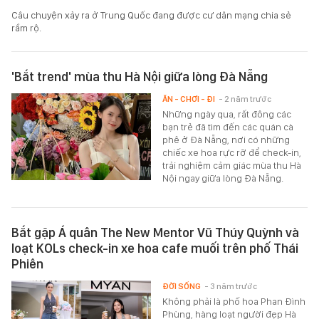
Câu chuyện xảy ra ở Trung Quốc đang được cư dân mạng chia sẻ
rầm rộ.
'Bắt trend' mùa thu Hà Nội giữa lòng Đà Nẵng
ĂN - CHƠI - ĐI
- 2 năm trước
Những ngày qua, rất đông các
bạn trẻ đã tìm đến các quán cà
phê ở Đà Nẵng, nơi có những
chiếc xe hoa rực rỡ để check-in,
trải nghiệm cảm giác mùa thu Hà
Nội ngay giữa lòng Đà Nẵng.
Bắt gặp Á quân The New Mentor Vũ Thúy Quỳnh và
loạt KOLs check-in xe hoa cafe muối trên phố Thái
Phiên
ĐỜI SỐNG
- 3 năm trước
Không phải là phố hoa Phan Đình
Phùng, hàng loạt người đẹp Hà