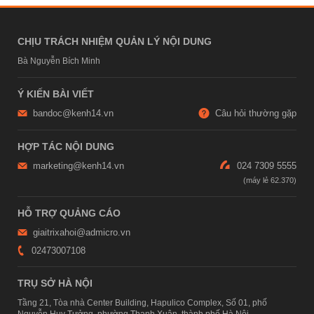
CHỊU TRÁCH NHIỆM QUẢN LÝ NỘI DUNG
Bà Nguyễn Bích Minh
Ý KIẾN BÀI VIẾT
bandoc@kenh14.vn
Câu hỏi thường gặp
HỢP TÁC NỘI DUNG
marketing@kenh14.vn
024 7309 5555
HỖ TRỢ QUẢNG CÁO
giaitrixahoi@admicro.vn
02473007108
TRỤ SỞ HÀ NỘI
Tầng 21, Tòa nhà Center Building, Hapulico Complex, Số 01, phố
Nguyễn Huy Tưởng, phường Thanh Xuân, thành phố Hà Nội