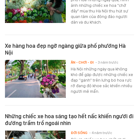
ảnh những chiếc xe hoa "chở
đầy" mùa thu Hà Nội thu hút sự
quan tâm của đông đảo người
dân và du khách.
Xe hàng hoa đẹp ngỡ ngàng giữa phố phường Hà
Nội
ĂN - CHƠI - ĐI
- 3 năm trước
Hà Nội những ngày qua không
khó để gặp được những chiếc xe
đạp ''gánh'' trên lưng bó hoa rực
rỡ đang độ khoe sắc khiến nhiều
người mê mẩn.
Những chiếc xe hoa sáng tạo hết nấc khiến người đi
đường trầm trồ ngoái nhìn
ĐỜI SỐNG
- 4 năm trước