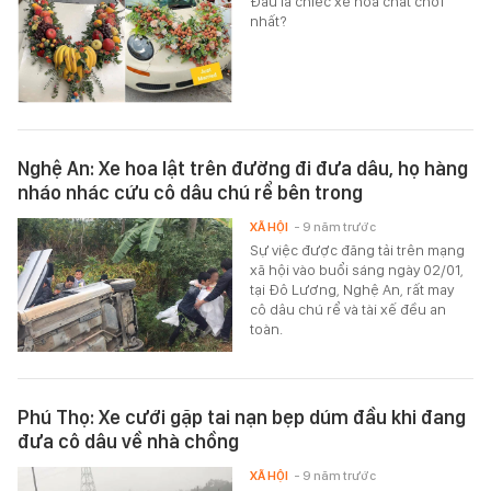
Đâu là chiếc xe hoa chất chơi
nhất?
Nghệ An: Xe hoa lật trên đường đi đưa dâu, họ hàng
nháo nhác cứu cô dâu chú rể bên trong
XÃ HỘI
- 9 năm trước
Sự việc được đăng tải trên mạng
xã hội vào buổi sáng ngày 02/01,
tại Đô Lương, Nghệ An, rất may
cô dâu chú rể và tài xế đều an
toàn.
Phú Thọ: Xe cưới gặp tai nạn bẹp dúm đầu khi đang
đưa cô dâu về nhà chồng
XÃ HỘI
- 9 năm trước