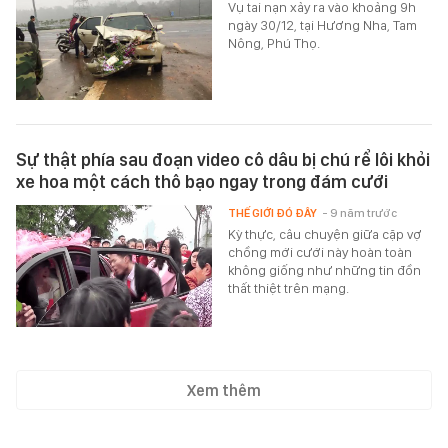
Vụ tai nạn xảy ra vào khoảng 9h
ngày 30/12, tại Hương Nha, Tam
Nông, Phú Thọ.
Sự thật phía sau đoạn video cô dâu bị chú rể lôi khỏi
xe hoa một cách thô bạo ngay trong đám cưới
THẾ GIỚI ĐÓ ĐÂY
- 9 năm trước
Kỳ thực, câu chuyện giữa cặp vợ
chồng mới cưới này hoàn toàn
không giống như những tin đồn
thất thiệt trên mạng.
Xem thêm