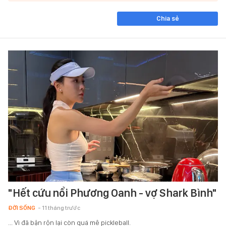
Chia sẻ
"Hết cứu nổi Phương Oanh - vợ Shark Bình"
ĐỜI SỐNG
- 11 tháng trước
... Vì đã bận rộn lại còn quá mê pickleball.