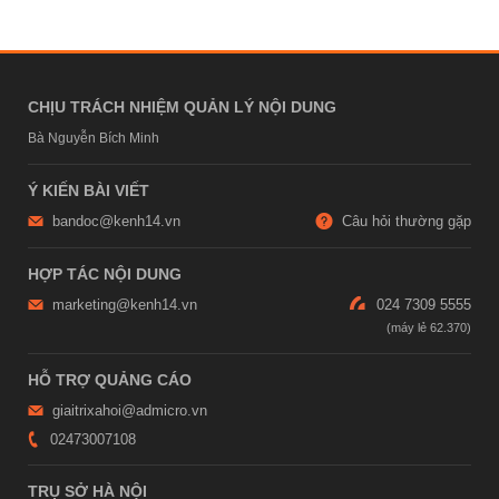
CHỊU TRÁCH NHIỆM QUẢN LÝ NỘI DUNG
Bà Nguyễn Bích Minh
Ý KIẾN BÀI VIẾT
bandoc@kenh14.vn
Câu hỏi thường gặp
HỢP TÁC NỘI DUNG
marketing@kenh14.vn
024 7309 5555
HỖ TRỢ QUẢNG CÁO
giaitrixahoi@admicro.vn
02473007108
TRỤ SỞ HÀ NỘI