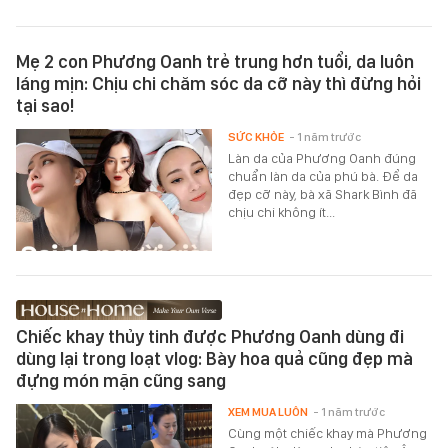
Mẹ 2 con Phương Oanh trẻ trung hơn tuổi, da luôn
láng mịn: Chịu chi chăm sóc da cỡ này thì đừng hỏi
tại sao!
SỨC KHỎE
- 1 năm trước
Làn da của Phương Oanh đúng
chuẩn làn da của phú bà. Để da
đẹp cỡ này, bà xã Shark Bình đã
chịu chi không ít...
Chiếc khay thủy tinh được Phương Oanh dùng đi
dùng lại trong loạt vlog: Bày hoa quả cũng đẹp mà
đựng món mặn cũng sang
XEM MUA LUÔN
- 1 năm trước
Cùng một chiếc khay mà Phương