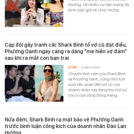
Hương, rất nhiều cư dân mạng đã
bình luận gửi lời chúc mừng.
Cặp đôi gây tranh cãi: Shark Bình tố vợ cũ đặt điều,
Phương Oanh ngày càng ra dáng "mẹ hiền vợ đảm"
sau khi ra mắt con bạn trai
STAR
- 3 năm trước
Chuyện tình cảm của Shark Bình
và Phương Oanh, cũng như lùm
xùm liên quan đến vợ cũ của
doanh nhân này đang thu hút sự
chú ý của cộng đồng mạng.
Nửa đêm, Shark Bình ra mặt bảo vệ Phương Oanh
trước bình luận công kích của doanh nhân Đào Lan
Hương