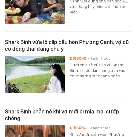
Oanh vừa dùng cho bàn tiệc Âu,
vừa dùng bày biện cho món ăn
Việt.
Shark Bình vừa lộ clip cầu hôn Phương Oanh, vợ cũ
có động thái đáng chú ý
ĐỜI SỐNG
- 3 năm trước
Dưới chia sẻ của vợ cũ Shark
Bình, nhiều dân mạng tràn vào
chúc mừng nữ doanh nhân.
Shark Bình phẫn nộ khi vợ mới bị mỉa mai cướp
chồng
ĐỜI SỐNG
- 3 năm trước
Khi vợ mới, diễn viên Phương