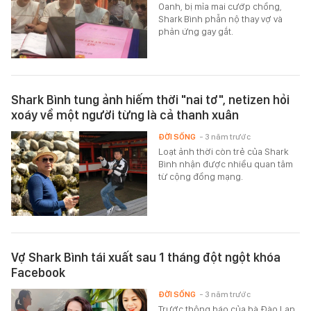
Oanh, bị mỉa mai cướp chồng,
Shark Bình phẫn nộ thay vợ và
phản ứng gay gắt.
Shark Bình tung ảnh hiếm thời "nai tơ", netizen hỏi
xoáy về một người từng là cả thanh xuân
ĐỜI SỐNG
- 3 năm trước
Loạt ảnh thời còn trẻ của Shark
Bình nhận được nhiều quan tâm
từ cộng đồng mạng.
Vợ Shark Bình tái xuất sau 1 tháng đột ngột khóa
Facebook
ĐỜI SỐNG
- 3 năm trước
Trước thông báo của bà Đào Lan