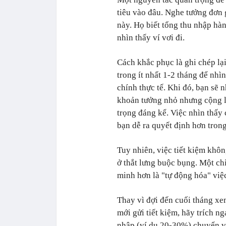
tiêu vào đâu. Nghe tưởng đơn 
này. Họ biết tổng thu nhập hàn
nhìn thấy ví vơi đi.
Cách khắc phục là ghi chép lại
trong ít nhất 1-2 tháng để nhìn
chính thực tế. Khi đó, bạn sẽ 
khoản tưởng nhỏ nhưng cộng lạ
trọng đáng kể. Việc nhìn thấy 
bạn dễ ra quyết định hơn trong
Tuy nhiên, việc tiết kiệm khôn
ở thắt lưng buộc bụng. Một ch
minh hơn là "tự động hóa" việc
Thay vì đợi đến cuối tháng x
mới gửi tiết kiệm, hãy trích n
nhập (ví dụ 20-30%) chuyển v