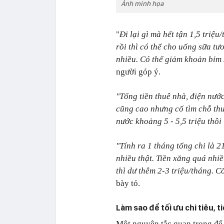
Ảnh minh họa
"
Đi lại gì mà hết tận 1,5 triệ
rồi thì có thể cho uống sữa tư
nhiều. Có thể giảm khoản bỉm 
người góp ý.
"Tổng tiền thuê nhà, điện nước
cũng cao nhưng cố tìm chỗ thu
nước khoảng 5 - 5,5 triệu thôi
"Tính ra 1 tháng tổng chi là 2
nhiều thật. Tiền xăng quá nhi
thì dư thêm 2-3 triệu/tháng. 
bày tỏ.
Làm sao để tối ưu chi tiêu, 
Một nguyên tắc quan trọng để c