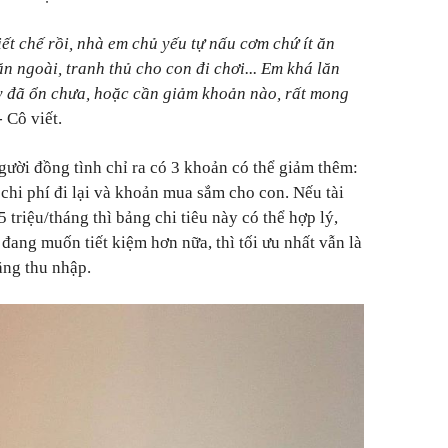
tiết chế rồi, nhà em chủ yếu tự nấu cơm chứ ít ăn
n ngoài, tranh thủ cho con đi chơi... Em khá lăn
ậy đã ổn chưa, hoặc cần giảm khoản nào, rất mong
 Cô viết.
người đồng tình
chỉ ra có 3 khoản có thể giảm thêm:
chi phí đi lại và khoản mua sắm cho con. Nếu tài
triệu/tháng thì bảng chi tiêu này có thể hợp lý,
đang muốn tiết kiệm hơn nữa, thì tối ưu nhất vẫn là
tăng thu nhập.