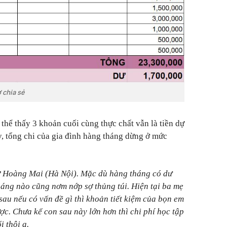
 chia sẻ
 thể thấy 3 khoản cuối cùng thực chất vẫn là tiền dự
y, tổng chi của gia đình hàng tháng dừng ở mức
ở Hoàng Mai (Hà Nội). Mặc dù hàng tháng có dư
áng nào cũng nơm nớp sợ thủng túi. Hiện tại ba mẹ
sau nếu có vấn đề gì thì khoản tiết kiệm của bọn em
ợc. Chưa kể con sau này lớn hơn thì chi phí học tập
i thôi ạ.