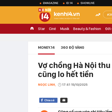
EMAGAZINE
ID.14
SHOWLIVE
3
Star
Ciné
Musik
Beauty & Fashion
Đời
MONEY.14
360 ĐỘ VÀNG
Vợ chồng Hà Nội thu 
cũng lo hết tiền
NGỌC LINH,
17:41 15/10/2025
Chia sẻ
Cũng cố vun vén chi tiêu lắm