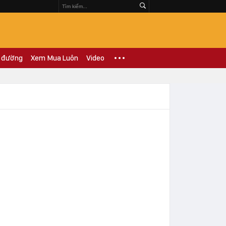
 đường
Xem Mua Luôn
Video