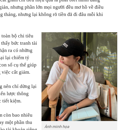
giản, nhưng phần lớn mọi người đều mơ hồ về điều
g tháng, nhưng lại không rõ tiền đã đi đâu mỗi khi
 toàn bộ chi tiêu
 thấy bức tranh tài
nhận ra có những
i lại chiếm tỷ
con số cụ thể giúp
 việc cắt giảm.
g nên chỉ dừng lại
iến lược thông
 tiết kiệm.
em còn bao nhiêu
gay một phần thu
Ảnh minh họa
ào tài khoản riêng