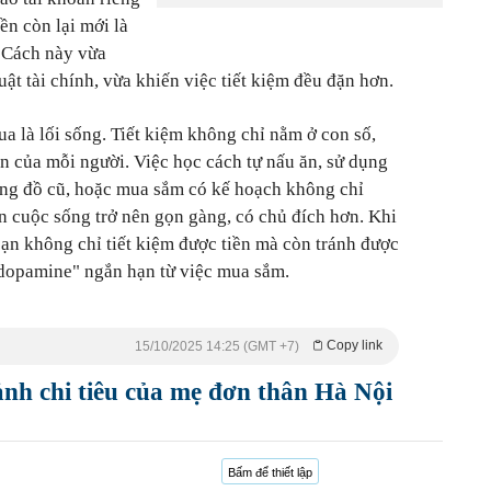
ền còn lại mới là
. Cách này vừa
uật tài chính, vừa khiến việc tiết kiệm đều đặn hơn.
a là lối sống. Tiết kiệm không chỉ nằm ở con số,
n của mỗi người. Việc học cách tự nấu ăn, sử dụng
ụng đồ cũ, hoặc mua sắm có kế hoạch không chỉ
n cuộc sống trở nên gọn gàng, có chủ đích hơn. Khi
bạn không chỉ tiết kiệm được tiền mà còn tránh được
 dopamine" ngắn hạn từ việc mua sắm.
Copy link
15/10/2025 14:25 (GMT +7)
ảnh chi tiêu của mẹ đơn thân Hà Nội
Bấm để thiết lập