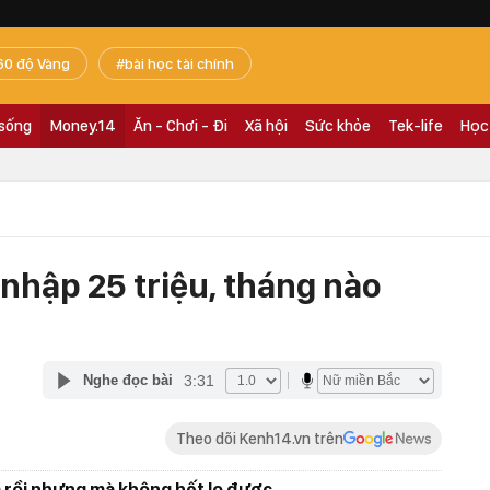
60 độ Vàng
bài học tài chính
 sống
Money.14
Ăn - Chơi - Đi
Xã hội
Sức khỏe
Tek-life
Học
nhập 25 triệu, tháng nào
3:31
Nghe đọc bài
Theo dõi Kenh14.vn trên
 rồi nhưng mà không hết lo được...