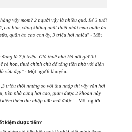
u/tháng vậy mom? 2 người vậy là nhiều quá. Bé 3 tuổi
ơi, cai bỉm, cũng không nhất thiết phải mua quần áo
sữa, quần áo cho con ấy, 3 triệu hơi nhiều
" - Một
 đang là 7,6 triệu. Giá thuê nhà Hà nội giờ thì
ê rẻ hơn, thuê chính chủ để tổng tiền nhà với điện
 là vừa đẹp"
- Một người khuyên.
1,3 triệu thôi nhưng so với thu nhập thì vậy vẫn hơi
ều, tiền nhà cũng hơi cao, giảm được 2 khoản này
Cố kiếm thêm thu nhập nữa mới được"
- Một người
tiết kiệm được tiền?
ắt giảm chi tiêu hiệu quả là phải biết mình đang