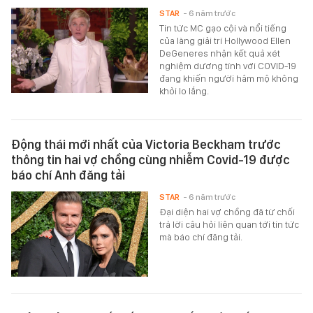
STAR
- 6 năm trước
Tin tức MC gạo cội và nổi tiếng
của làng giải trí Hollywood Ellen
DeGeneres nhận kết quả xét
nghiệm dương tính với COVID-19
đang khiến người hâm mộ không
khỏi lo lắng.
Động thái mới nhất của Victoria Beckham trước
thông tin hai vợ chồng cùng nhiễm Covid-19 được
báo chí Anh đăng tải
STAR
- 6 năm trước
Đại diện hai vợ chồng đã từ chối
trả lời câu hỏi liên quan tới tin tức
mà báo chí đăng tải.