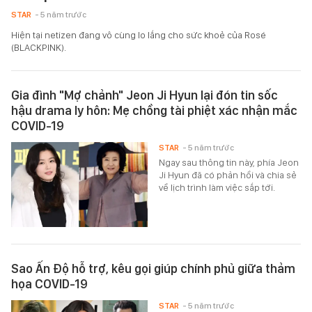
STAR
- 5 năm trước
Hiện tại netizen đang vô cùng lo lắng cho sức khoẻ của Rosé
(BLACKPINK).
Gia đình "Mợ chảnh" Jeon Ji Hyun lại đón tin sốc
hậu drama ly hôn: Mẹ chồng tài phiệt xác nhận mắc
COVID-19
STAR
- 5 năm trước
Ngay sau thông tin này, phía Jeon
Ji Hyun đã có phản hồi và chia sẻ
về lịch trình làm việc sắp tới.
Sao Ấn Độ hỗ trợ, kêu gọi giúp chính phủ giữa thảm
họa COVID-19
STAR
- 5 năm trước