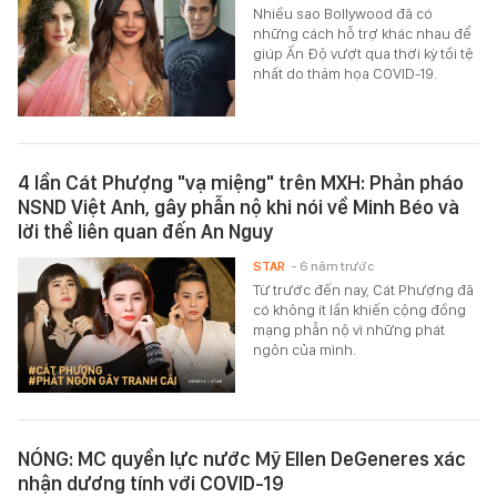
Nhiều sao Bollywood đã có
những cách hỗ trợ khác nhau để
giúp Ấn Độ vượt qua thời kỳ tồi tệ
nhất do thảm họa COVID-19.
4 lần Cát Phượng "vạ miệng" trên MXH: Phản pháo
NSND Việt Anh, gây phẫn nộ khi nói về Minh Béo và
lời thề liên quan đến An Nguy
STAR
- 6 năm trước
Từ trước đến nay, Cát Phượng đã
có không ít lần khiến cộng đồng
mạng phẫn nộ vì những phát
ngôn của mình.
NÓNG: MC quyền lực nước Mỹ Ellen DeGeneres xác
nhận dương tính với COVID-19