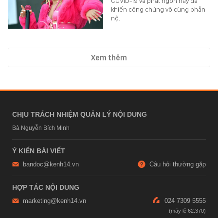
COVID-19 và phát ngôn này đã
khiến công chúng vô cùng phẫn
nộ.
Xem thêm
CHỊU TRÁCH NHIỆM QUẢN LÝ NỘI DUNG
Bà Nguyễn Bích Minh
Ý KIẾN BÀI VIẾT
bandoc@kenh14.vn
Câu hỏi thường gặp
HỢP TÁC NỘI DUNG
marketing@kenh14.vn
024 7309 5555