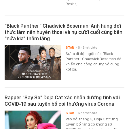
Rexha,...
"Black Panther" Chadwick Boseman: Anh hùng đời
thực làm nên huyền thoại và nụ cười cuối cùng bên
"nửa kia" thầm lặng
STAR
- 6 năm trước
Sự ra đi đột ngột của "Black
Panther" Chadwick Boseman đã
khiến cho công chúng vô cùng
xót xa.
Rapper "Say So" Doja Cat xác nhận dương tính với
COVID-19 sau tuyên bố coi thường virus Corona
STAR
- 6 năm trước
Vào hồi tháng 3, Doja Cat từng
tuyên bố rằng cô không sợ