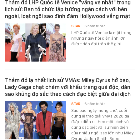
Thảm đỏ LHP Quốc tế Venice "vắng vẻ nhất" trong
lịch sử: Ban tổ chức lập tường ngăn cách với bên
ngoài, loạt ngôi sao đình đám Hollywood vắng mặt
STAR
- 6 năm trước
LHP Quốc tế Venice là một trong
những ngày hội điện ảnh lớn
được đón đợi trên thế giới.
Thảm đỏ lạ nhất lịch sử VMAs: Miley Cyrus hở bạo,
Lady Gaga chặt chém với khẩu trang quá độc, dàn
sao khủng đọ sắc theo cách đặc biệt giữa đại dịch
STAR
- 6 năm trước
Sau bao ngày mong chờ, cuối
cùng lễ trao giải VMAs 2020 đã
được diễn ra theo một cách vô
cùng đặc biệt với sự hiện diện
của nhiều ngôi sao lớn như Miley
Cyrus, Jaden Smith, Bebe