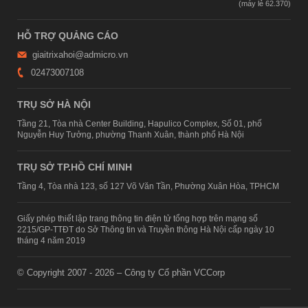
HỖ TRỢ QUẢNG CÁO
giaitrixahoi@admicro.vn
02473007108
TRỤ SỞ HÀ NỘI
Tầng 21, Tòa nhà Center Building, Hapulico Complex, Số 01, phố
Nguyễn Huy Tưởng, phường Thanh Xuân, thành phố Hà Nội
TRỤ SỞ TP.HỒ CHÍ MINH
Tầng 4, Tòa nhà 123, số 127 Võ Văn Tần, Phường Xuân Hòa, TPHCM
Giấy phép thiết lập trang thông tin điện tử tổng hợp trên mạng số
2215/GP-TTĐT do Sở Thông tin và Truyền thông Hà Nội cấp ngày 10
tháng 4 năm 2019
© Copyright 2007 - 2026 – Công ty Cổ phần VCCorp