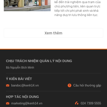
kể đến trải nghiệm qua trạm của
chủ phương tiện, liên quan trực
tiếp tới chi phí phát sinh và khả
năng duy trì lưu thông liên tục.
Xem thêm
CHỊU TRÁCH NHIỆM QUẢN LÝ NỘI DUNG
Bà Nguyễn Bích Minh
Ý KIẾN BÀI VIẾT
bandoc@kenh14.vn
Câu hỏi thường gặp
HỢP TÁC NỘI DUNG
marketing@kenh14.vn
024 7309 5555