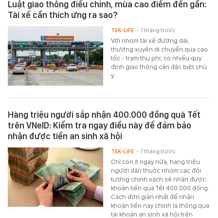
Luật giao thông điều chỉnh, mùa cao điểm đến gần:
Tài xế cần thích ứng ra sao?
TEK-LIFE
- 7 tháng trước
Với nhóm tài xế đường dài,
thường xuyên di chuyển qua cao
tốc - trạm thu phí, có nhiều quy
định giao thông cần đặc biệt chú
ý.
Hàng triệu người sắp nhận 400.000 đồng quà Tết
trên VNeID: Kiểm tra ngay điều này để đảm bảo
nhận được tiền an sinh xã hội
TEK-LIFE
- 7 tháng trước
Chỉ còn ít ngày nữa, hàng triệu
người dân thuộc nhóm các đối
tượng chính sách sẽ nhận được
khoản tiền quà Tết 400.000 đồng.
Cách đơn giản nhất để nhận
khoản tiền này chính là thông qua
tài khoản an sinh xã hội trên