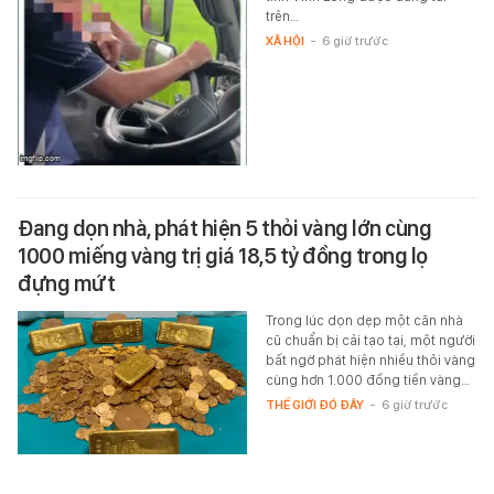
trên…
XÃ HỘI
-
6 giờ trước
Đang dọn nhà, phát hiện 5 thỏi vàng lớn cùng
1000 miếng vàng trị giá 18,5 tỷ đồng trong lọ
đựng mứt
Trong lúc dọn dẹp một căn nhà
cũ chuẩn bị cải tạo tại, một người
bất ngờ phát hiện nhiều thỏi vàng
cùng hơn 1.000 đồng tiền vàng…
THẾ GIỚI ĐÓ ĐÂY
-
6 giờ trước