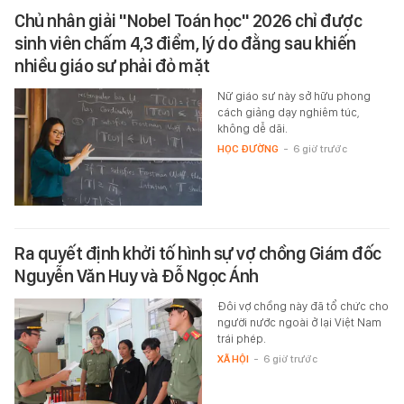
Chủ nhân giải "Nobel Toán học" 2026 chỉ được
sinh viên chấm 4,3 điểm, lý do đằng sau khiến
nhiều giáo sư phải đỏ mặt
Nữ giáo sư này sở hữu phong
cách giảng dạy nghiêm túc,
không dễ dãi.
HỌC ĐƯỜNG
-
6 giờ trước
Ra quyết định khởi tố hình sự vợ chồng Giám đốc
Nguyễn Văn Huy và Đỗ Ngọc Ánh
Đôi vợ chồng này đã tổ chức cho
người nước ngoài ở lại Việt Nam
trái phép.
XÃ HỘI
-
6 giờ trước