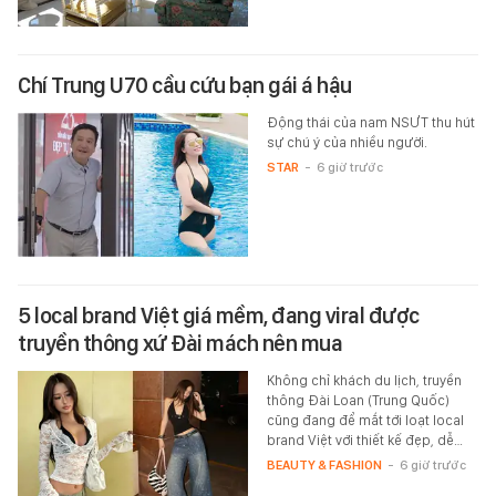
Chí Trung U70 cầu cứu bạn gái á hậu
Động thái của nam NSƯT thu hút
sự chú ý của nhiều người.
STAR
-
6 giờ trước
5 local brand Việt giá mềm, đang viral được
truyền thông xứ Đài mách nên mua
Không chỉ khách du lịch, truyền
thông Đài Loan (Trung Quốc)
cũng đang để mắt tới loạt local
brand Việt với thiết kế đẹp, dễ…
BEAUTY & FASHION
-
6 giờ trước