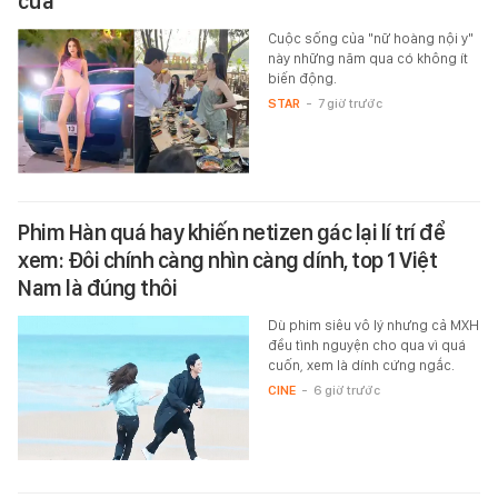
cửa
Cuộc sống của "nữ hoàng nội y"
này những năm qua có không ít
biến động.
STAR
-
7 giờ trước
Phim Hàn quá hay khiến netizen gác lại lí trí để
xem: Đôi chính càng nhìn càng dính, top 1 Việt
Nam là đúng thôi
Dù phim siêu vô lý nhưng cả MXH
đều tình nguyện cho qua vì quá
cuốn, xem là dính cứng ngắc.
CINE
-
6 giờ trước