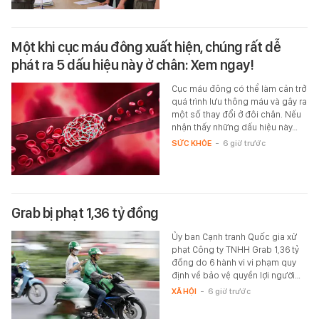
Một khi cục máu đông xuất hiện, chúng rất dễ
phát ra 5 dấu hiệu này ở chân: Xem ngay!
Cục máu đông có thể làm cản trở
quá trình lưu thông máu và gây ra
một số thay đổi ở đôi chân. Nếu
nhận thấy những dấu hiệu này…
SỨC KHỎE
-
6 giờ trước
Grab bị phạt 1,36 tỷ đồng
Ủy ban Cạnh tranh Quốc gia xử
phạt Công ty TNHH Grab 1,36 tỷ
đồng do 6 hành vi vi phạm quy
định về bảo vệ quyền lợi người…
XÃ HỘI
-
6 giờ trước