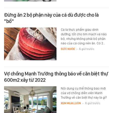
Đừng ăn 2 bộ phận này của cá dù được cho là
"bổ"
Cá là thực phẩm giàu dinh
dưỡng, tốt cho tim mạch và não
bộ, nhưng không phải bộ phận
nào của cá cũng nên ăn. Có 2…
SỨC KHỎE
-
6 giờ trước
Vợ chồng Mạnh Trường thông báo về căn biệt thự
600m2 xây từ 2022
Nội dung cụ thể thông báo mới
của vợ chồng diễn viên Mạnh
Trường về căn biệt thự này là gì?
XEM MUA LUÔN
-
6 giờ trước