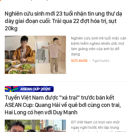
Nghiên cứu sinh mới 23 tuổi nhận tin ung thư dạ
dày giai đoạn cuối: Trải qua 22 đợt hóa trị, sụt
20kg
Nghiên cứu sinh trẻ tuổi mắc căn
bệnh hiểm nghèo khiến ước mơ
làm giảng viên của anh bị dở
dang.
SỨC KHỎE
-
7 giờ trước
Tuyển Việt Nam được "xả trại" trước bán kết
ASEAN Cup: Quang Hải về quê bơi cùng con trai,
Hai Long có hẹn với Duy Mạnh
ĐT Việt Nam có trọn vẹn một
ngày nghỉ trước khi tập trung