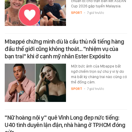
chuẩn bị cho trận bán kết ASEAN
Cup 2026 gặp tuyển Malaysia.
SPORT
-
7 giờ trước
Mbappé chứng minh dù là cầu thủ nổi tiếng hàng
đầu thế giới cũng không thoát... "nhiệm vụ của
bạn trai" khi ở cạnh mỹ nhân Ester Expósito
Một bức ảnh của Mbappe bất
ngờ chiếm trọn sự chú ý vì lý do
mà bất kỳ chàng trai nào cũng có
thể đồng cảm.
SPORT
-
7 giờ trước
"Nữ hoàng nội y" quê Vĩnh Long đẹp nức tiếng:
U40 tình duyên lận đận, nhà hàng ở TP.HCM đóng