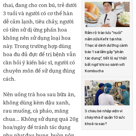
thai, đang cho con bú, trẻ dưới
3 tuổi và người có cơ thể hàn
dễ cảm lạnh, tiêu chảy, người
có tiền sử dị ứng phấn hoa
Rầm rộ trào lưu "nuôi"
không nên sử dụng loại hoa
nấm sữa Kefir tại nhà:
này. Trong trường hợp dùng
Thạc sĩ dinh dưỡng cảnh
báo 1 sai lầm gây "phản
hoa đu đủ đực để trị bệnh vẫn
tác dụng", tiết lộ sự thật
cần hỏi ý kiến bác sĩ, người có
bất ngờ khi so sánh với
chuyên môn để sử dụng đúng
Kombucha
cách.
Nên uống trà hoa sau bữa ăn,
không dùng kèm đậu xanh,
rau muống, cà pháo, măng
3 cháu bé nhập viện vì
cháy nhà ở quận 10 sức
chua… Không sử dụng quá 20g
khoẻ ra sao?
hoa/ngày để tránh tác dụng
phụ như đau bụng, buồn nôn,