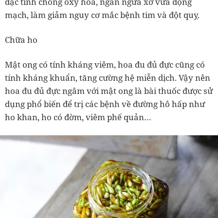
đặc tính chống oxy hóa, ngăn ngừa xơ vữa động
mạch, làm giảm nguy cơ mắc bệnh tim và đột quỵ.
Chữa ho
Mật ong có tính kháng viêm, hoa đu đủ đực cũng có
tính kháng khuẩn, tăng cường hệ miễn dịch. Vậy nên
hoa đu đủ đực ngâm với mật ong là bài thuốc được sử
dụng phổ biến để trị các bệnh về đường hô hấp như
ho khan, ho có đờm, viêm phế quản…