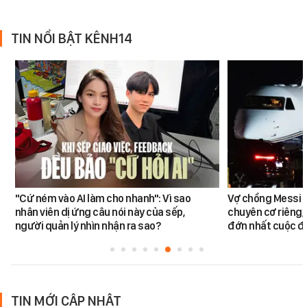
TIN NỔI BẬT KÊNH14
"Cứ ném vào AI làm cho nhanh": Vì sao
Vợ chồng Messi đ
nhân viên dị ứng câu nói này của sếp,
chuyên cơ riêng,
người quản lý nhìn nhận ra sao?
đớn nhất cuộc đờ
TIN MỚI CẬP NHẬT