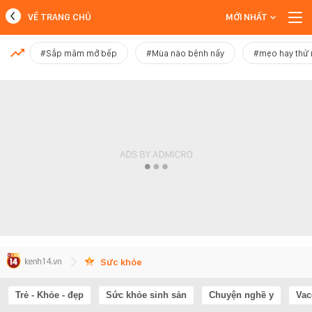
VỀ TRANG CHỦ
MỚI NHẤT
MỚI NHẤT
#Sắp mâm mở bếp
#Mùa nào bệnh nấy
#mẹo hay thử
Xem thêm
Sức khỏe
Trẻ - Khỏe - đẹp
Sức khỏe sinh sản
Chuyện nghề y
Vac