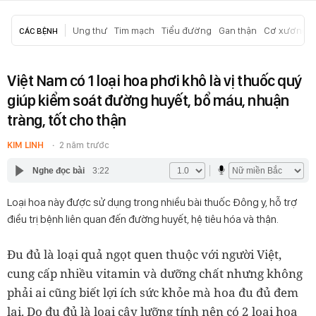
Ung thư
Tim mạch
Tiểu đường
Gan thận
Cơ xương k
CÁC BỆNH
Việt Nam có 1 loại hoa phơi khô là vị thuốc quý
giúp kiểm soát đường huyết, bổ máu, nhuận
tràng, tốt cho thận
KIM LINH
2 năm trước
Nghe đọc bài
3:22
Loại hoa này được sử dụng trong nhiều bài thuốc Đông y, hỗ trợ
điều trị bệnh liên quan đến đường huyết, hệ tiêu hóa và thận.
Đu đủ là loại quả ngọt quen thuộc với người Việt,
cung cấp nhiều vitamin và dưỡng chất nhưng không
phải ai cũng biết lợi ích sức khỏe mà hoa đu đủ đem
lại. Do đu đủ là loại cây lưỡng tính nên có 2 loại hoa