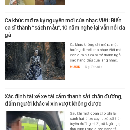
Ca khúc mở ra kỷ nguyên mới của nhạc Việt: Biến
ca sĩ thành “sách mẫu”, 10 năm nghe lại vẫn nổi da
gà
Ca khúc không chỉ mở ra một
hướng đi mới cho nhạc Việt mà
còn đưa nữ ca sĩ trở thành ngôi
sao hàng đầu của làng nhạc.
MUSIK
-
6 giờ trước
Xác định tài xế xe tải cầm thanh sắt chặn đường,
đấm người khác vì xin vượt không được
Sau khi một đoạn clip ghi lại
cảnh hai lái xe xảy ra xô xát trên
tuyến đường HL21, xã Ngũ Lạc,
tỉnh Vĩnh Long được đăng tải