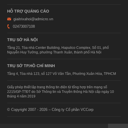
HỖ TRỢ QUẢNG CÁO
giaitrixahoi@admicro.vn
02473007108
TRỤ SỞ HÀ NỘI
Tầng 21, Tòa nhà Center Building, Hapulico Complex, Số 01, phố
Nguyễn Huy Tưởng, phường Thanh Xuân, thành phố Hà Nội
TRỤ SỞ TP.HỒ CHÍ MINH
Tầng 4, Tòa nhà 123, số 127 Võ Văn Tần, Phường Xuân Hòa, TPHCM
Giấy phép thiết lập trang thông tin điện tử tổng hợp trên mạng số
2215/GP-TTĐT do Sở Thông tin và Truyền thông Hà Nội cấp ngày 10
tháng 4 năm 2019
© Copyright 2007 - 2026 – Công ty Cổ phần VCCorp