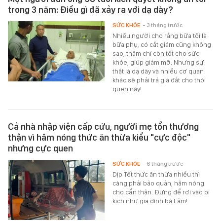
trong 3 năm: Điều gì đã xảy ra với dạ dày?
SỨC KHỎE
- 3 tháng trước
Nhiều người cho rằng bữa tối là
bữa phụ, có cắt giảm cũng không
sao, thậm chí còn tốt cho sức
khỏe, giúp giảm mỡ. Nhưng sự
thật là dạ dày và nhiều cơ quan
khác sẽ phải trả giá đắt cho thói
quen này!
Cả nhà nhập viện cấp cứu, người mẹ tổn thương
thận vì hâm nóng thức ăn thừa kiểu "cực độc"
nhưng cực quen
SỨC KHỎE
- 6 tháng trước
Dịp Tết thức ăn thừa nhiều thì
càng phải bảo quản, hâm nóng
cho cẩn thận. Đừng để rơi vào bi
kịch như gia đình bà Lâm!