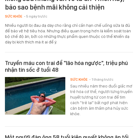
bảo sao bệnh mãi không cải thiện
SỨC KHỎE
- 5 ngày trước
Nhiều người bị đau dạ dày cho rằng chỉ cần hạn chế uống sữa là đủ
để bảo vệ hệ tiêu hóa. Nhưng điều quan trọng hơn là kiểm soát toàn
bộ chế độ ăn, bởi có những thực phẩm quen thuộc có thể khiến dạ
dày bị kích thích mà ít ai để ý.
Truyền máu con trai để "lão hóa ngược", triệu phú
nhận tin sốc ở tuổi 48
SỨC KHỎE
- 1 tháng trước
Sau nhiều năm theo đuổi giấc mơ
trẻ hóa cơ thể, người từng truyền
huyết tương từ con trai để tìm
cách "trẻ lại" bất ngờ phát hiện
căn bệnh âm thầm phá hủy sức
khỏe.
Một người đàn ông 58 tuổi kiên quyết không ăn tối