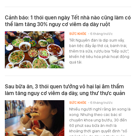
Cảnh báo: 1 thói quen ngày Tết nhà nào cũng làm có
thể làm tăng 30% nguy cơ viêm dạ dày ruột
SỨC KHỎE
- 6 tháng trước
Tết Nguyên đán là dịp sum vầy,
bàn tiệc đầy ắp thịt cá, bánh trái,
thêm trà sữa, rượu bia “tiếp sức”,
khiến hệ tiêu hóa phải hoạt động
quá tải.
Sau bữa ăn, 3 thói quen tưởng vô hại lại âm thầm
làm tăng nguy cơ viêm dạ dày, ung thư thực quản
SỨC KHỎE
- 6 tháng trước
Nhiều người nghĩ rằng ăn xong là
xong. Nhưng theo các bác sĩ
chuyên khoa ung bướu, 30 đến
60 phút sau bữa ăn mới là
khoảng thời gian quyết định “số