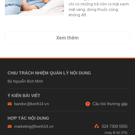
chí có những trẻ nôn ra mật xanh
mật vàng, dùng thuốc cũng
không đỡ.
Xem thêm
CHỊU TRÁCH NHIỆM QUẢN LÝ NỘI DUNG
Bà Nguyễn Bích Minh
Ý KIẾN BÀI VIẾT
bandoc@kenh14.vn
Câu hỏi thường gặp
HỢP TÁC NỘI DUNG
marketing@kenh14.vn
024 7309 5555