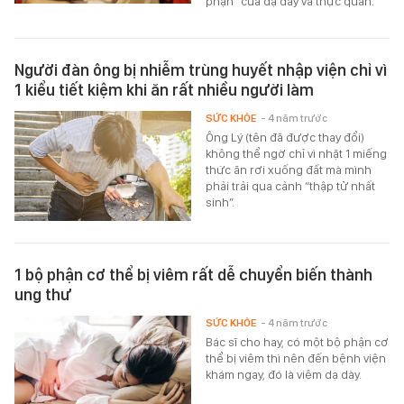
phận” của dạ dày và thực quản.
Người đàn ông bị nhiễm trùng huyết nhập viện chỉ vì
1 kiểu tiết kiệm khi ăn rất nhiều người làm
SỨC KHỎE
- 4 năm trước
Ông Lý (tên đã được thay đổi)
không thể ngờ chỉ vì nhặt 1 miếng
thức ăn rơi xuống đất mà mình
phải trải qua cảnh “thập tử nhất
sinh”.
1 bộ phận cơ thể bị viêm rất dễ chuyển biến thành
ung thư
SỨC KHỎE
- 4 năm trước
Bác sĩ cho hay, có một bộ phận cơ
thể bị viêm thì nên đến bệnh viện
khám ngay, đó là viêm dạ dày.