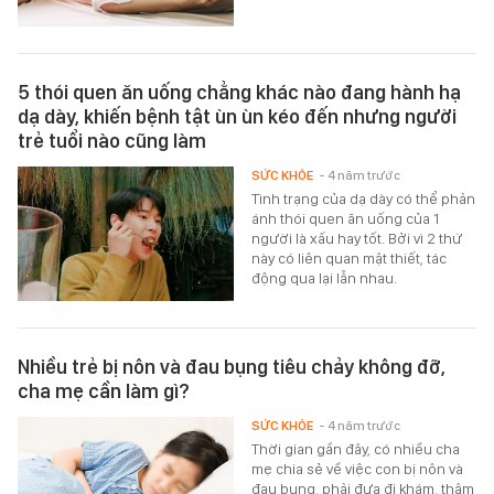
5 thói quen ăn uống chẳng khác nào đang hành hạ
dạ dày, khiến bệnh tật ùn ùn kéo đến nhưng người
trẻ tuổi nào cũng làm
SỨC KHỎE
- 4 năm trước
Tình trạng của dạ dày có thể phản
ánh thói quen ăn uống của 1
người là xấu hay tốt. Bởi vì 2 thứ
này có liên quan mật thiết, tác
động qua lại lẫn nhau.
Nhiều trẻ bị nôn và đau bụng tiêu chảy không đỡ,
cha mẹ cần làm gì?
SỨC KHỎE
- 4 năm trước
Thời gian gần đây, có nhiều cha
mẹ chia sẻ về việc con bị nôn và
đau bụng, phải đưa đi khám, thậm