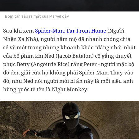
Bom tấn sắp ra mắt của Marvel đây!
Sau khi xem
Spider-Man: Far From Home
(Người
Nhện Xa Nhà), người hâm mộ đã nhanh chóng chia
sẻ về một trong những khoảnh khắc "đáng nhớ" nhất
của bộ phim khi Ned (Jacob Batalon) cố gắng thuyết
phục Betty (Angourie Rice) rằng Peter - người mặc bộ
đồ đen giải cứu họ không phải Spider Man. Thay vào
đó, như Ned nói người mới bí ẩn này là một siêu anh
hùng quốc tế tên là Night Monkey.