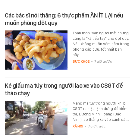
Các bác sĩ nói thẳng: 6 thực phẩm ĂN ÍT LẠI nếu
muốn phòng đột quỵ
Toàn món "vạn người mê" nhưng
cũng là "kẻ tiếp tay" cho đột quỵ.
Nếu không muốn sớm nằm trong
phòng cấp cứu, tốt nhất bạn
hãy…
SỨC KHỎE
-
7 giờ trước
Kẻ giấu ma túy trong người lao xe vào CSGT để
tháo chạy
Mang ma túy trong người, khi bị
CSGT ra hiệu lệnh dừng để kiểm
tra, Dương Minh Hoàng (Bắc
Ninh) lao thẳng xe vào cảnh sát…
XÃ HỘI
-
7 giờ trước