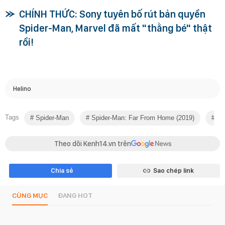
CHÍNH THỨC: Sony tuyên bố rút bản quyền
Spider-Man, Marvel đã mất "thằng bé" thật
rồi!
Helino
Tags
Spider-Man
Spider-Man: Far From Home (2019)
Ph
Theo dõi Kenh14.vn trên
Chia sẻ
Sao chép link
CÙNG MỤC
ĐANG HOT