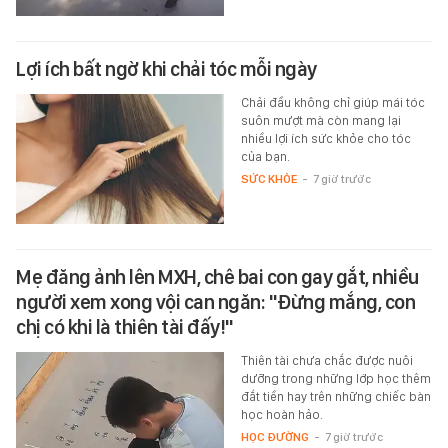
Lợi ích bất ngờ khi chải tóc mỗi ngày
Chải đầu không chỉ giúp mái tóc
suôn mượt mà còn mang lại
nhiều lợi ích sức khỏe cho tóc
của bạn.
SỨC KHỎE
-
7 giờ trước
Mẹ đăng ảnh lên MXH, chê bai con gay gắt, nhiều
người xem xong vội can ngăn: "Đừng mắng, con
chị có khi là thiên tài đấy!"
Thiên tài chưa chắc được nuôi
dưỡng trong những lớp học thêm
đắt tiền hay trên những chiếc bàn
học hoàn hảo.
HỌC ĐƯỜNG
-
7 giờ trước