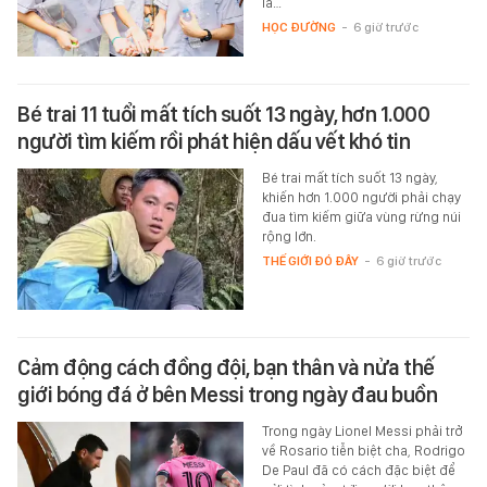
là…
HỌC ĐƯỜNG
-
6 giờ trước
Bé trai 11 tuổi mất tích suốt 13 ngày, hơn 1.000
người tìm kiếm rồi phát hiện dấu vết khó tin
Bé trai mất tích suốt 13 ngày,
khiến hơn 1.000 người phải chạy
đua tìm kiếm giữa vùng rừng núi
rộng lớn.
THẾ GIỚI ĐÓ ĐÂY
-
6 giờ trước
Cảm động cách đồng đội, bạn thân và nửa thế
giới bóng đá ở bên Messi trong ngày đau buồn
Trong ngày Lionel Messi phải trở
về Rosario tiễn biệt cha, Rodrigo
De Paul đã có cách đặc biệt để