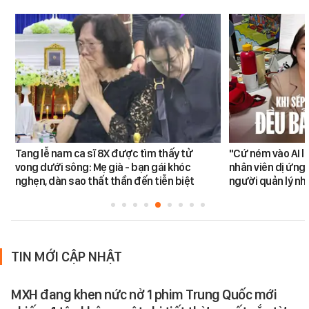
Tang lễ nam ca sĩ 8X được tìm thấy tử
"Cứ ném vào AI l
vong dưới sông: Mẹ già - bạn gái khóc
nhân viên dị ứng 
nghẹn, dàn sao thất thần đến tiễn biệt
người quản lý nh
TIN MỚI CẬP NHẬT
MXH đang khen nức nở 1 phim Trung Quốc mới