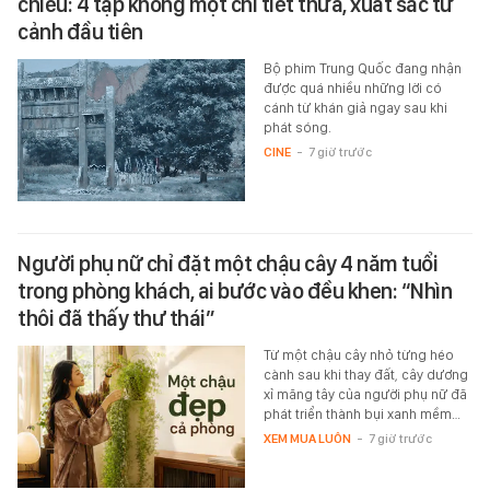
chiếu: 4 tập không một chi tiết thừa, xuất sắc từ
cảnh đầu tiên
Bộ phim Trung Quốc đang nhận
được quá nhiều những lời có
cánh từ khán giả ngay sau khi
phát sóng.
CINE
-
7 giờ trước
Người phụ nữ chỉ đặt một chậu cây 4 năm tuổi
trong phòng khách, ai bước vào đều khen: “Nhìn
thôi đã thấy thư thái”
Từ một chậu cây nhỏ từng héo
cành sau khi thay đất, cây dương
xỉ măng tây của người phụ nữ đã
phát triển thành bụi xanh mềm…
XEM MUA LUÔN
-
7 giờ trước