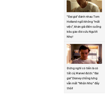
"Đại gia" đánh nhau Tom
Holland ngồi không "mất
việc", khán giả điên cuồng
kêu gào đòi cứu Người
Nhọ!
Đừng nghĩ có tiền là có
tất cả, Marvel được "đại
gia" Disney chống lưng
vẫn mất "Nhện Nhọ" đấy
thôi!