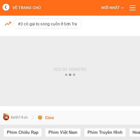
VỀ TRANG CHỦ
MỚI NHẤT
MỚI NHẤT
#3 cô gái bị sóng cuốn ở Sơn Trà
Xem thêm
Cine
Phim Chiếu Rạp
Phim Việt Nam
Phim Truyền Hình
Hoa