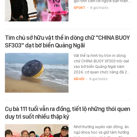
gửi tình cảm tới người bạn thân.…
SPORT
-
6 giờ trước
Tìm chủ sở hữu vật thể in dòng chữ "CHINA BUOY
SF303" dạt bờ biển Quảng Ngãi
Vật thể lạ hình trụ tròn in dòng
chữ CHINA BUOY SF303 trôi dạt
vào bờ biển Quảng Ngãi năm
2024, cơ quan chức năng đã 2…
XÃ HỘI
-
6 giờ trước
Cụ bà 111 tuổi vẫn ra đồng, tiết lộ những thói quen
duy trì suốt nhiều thập kỷ
Nhờ thường xuyên vận động, ăn
ngủ khoa học và giữ tâm hướng