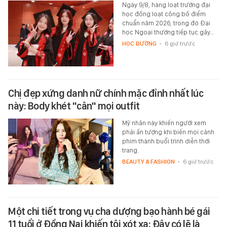
Ngày 9/8, hàng loạt trường đại
học đồng loạt công bố điểm
chuẩn năm 2026, trong đó Đại
học Ngoại thương tiếp tục gây…
HỌC ĐƯỜNG
-
6 giờ trước
Chị đẹp xứng danh nữ chính mặc đỉnh nhất lúc
này: Body khét "cân" mọi outfit
Mỹ nhân này khiến người xem
phải ấn tượng khi biến mọi cảnh
phim thành buổi trình diễn thời
trang.
BEAUTY & FASHION
-
6 giờ trước
Một chi tiết trong vụ cha dượng bạo hành bé gái
11 tuổi ở Đồng Nai khiến tôi xót xa: Đây có lẽ là