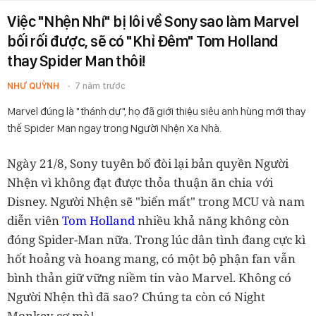
Việc "Nhện Nhí" bị lôi về Sony sao làm Marvel
bối rối được, sẽ có "Khỉ Đêm" Tom Holland
thay Spider Man thôi!
NHƯ QUỲNH
7 năm trước
Marvel đúng là "thánh dự", họ đã giới thiệu siêu anh hùng mới thay
thế Spider Man ngay trong Người Nhện Xa Nhà.
Ngày 21/8, Sony tuyên bố đòi lại bản quyền Người
Nhện vì không đạt được thỏa thuận ăn chia với
Disney. Người Nhện sẽ "biến mất" trong MCU và nam
diễn viên
Tom Holland
nhiều khả năng không còn
đóng Spider-Man nữa. Trong lúc dân tình đang cực kì
hốt hoảng và hoang mang, có một bộ phận fan vẫn
bình thản giữ vững niềm tin vào Marvel. Không có
Người Nhện thì đã sao? Chúng ta còn có Night
Monkey cơ mà!