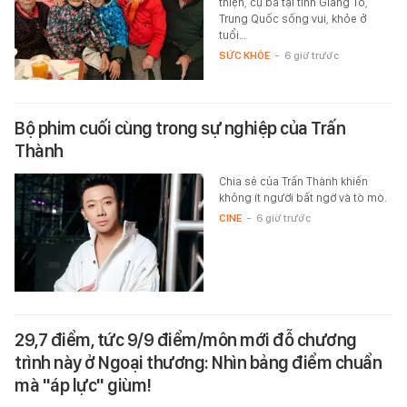
thiện, cụ bà tại tỉnh Giang Tô,
Trung Quốc sống vui, khỏe ở
tuổi…
SỨC KHỎE
-
6 giờ trước
Bộ phim cuối cùng trong sự nghiệp của Trấn
Thành
Chia sẻ của Trấn Thành khiến
không ít người bất ngờ và tò mò.
CINE
-
6 giờ trước
29,7 điểm, tức 9/9 điểm/môn mới đỗ chương
trình này ở Ngoại thương: Nhìn bảng điểm chuẩn
mà "áp lực" giùm!