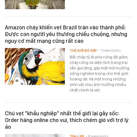
Amazon cháy khiến vẹt Brazil tràn vào thành phố:
Được con người yêu thương chiều chuộng, nhưng
nguy cơ mất mạng cũng rất cao
THẾ GIỚI ĐÓ ĐÂY
- 7 năm trước
Bất chấp tỷ lệ phá rừng đã giảm,
cháy rừng và diện tích trang trại
vẫn gia tăng, gây mất môi trường
sống nghiêm trọng cho thế giới
hoang dã. Và một trong những
sinh vật chịu ảnh hưởng nhiều
nhất chính là vẹt.
Chú vẹt "khẩu nghiệp" nhất thế giới lại gây sốc:
Order hàng online cho vui, thích chém gió với trợ lý
ảo
TEK-LIFE
- 8 năm trước