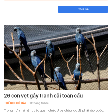
Chia sẻ
26 con vẹt gây tranh cãi toàn cầu
THẾ GIỚI ĐÓ ĐÂY
- 11 tháng trước
Trong hơn hai năm, các quan chức ở ba châu lục đã phải vào cuộc.