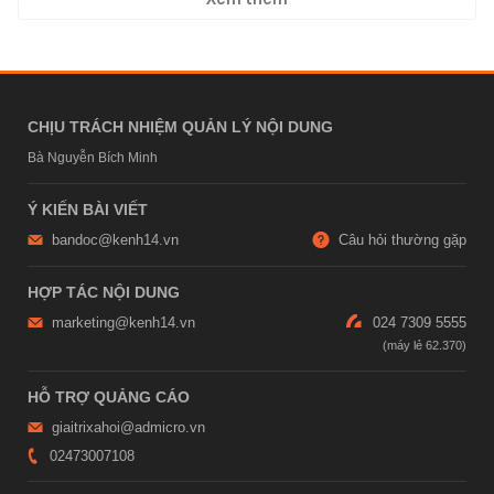
CHỊU TRÁCH NHIỆM QUẢN LÝ NỘI DUNG
Bà Nguyễn Bích Minh
Ý KIẾN BÀI VIẾT
bandoc@kenh14.vn
Câu hỏi thường gặp
HỢP TÁC NỘI DUNG
marketing@kenh14.vn
024 7309 5555
HỖ TRỢ QUẢNG CÁO
giaitrixahoi@admicro.vn
02473007108