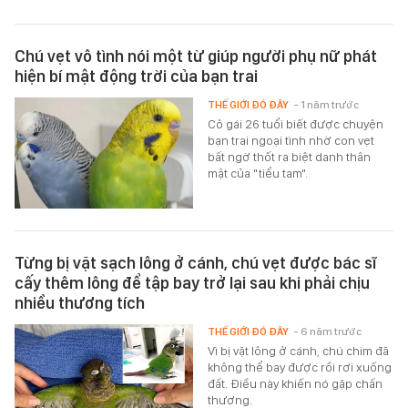
Chú vẹt vô tình nói một từ giúp người phụ nữ phát
hiện bí mật động trời của bạn trai
THẾ GIỚI ĐÓ ĐÂY
- 1 năm trước
Cô gái 26 tuổi biết được chuyện
bạn trai ngoại tình nhờ con vẹt
bất ngờ thốt ra biệt danh thân
mật của "tiểu tam".
Từng bị vặt sạch lông ở cánh, chú vẹt được bác sĩ
cấy thêm lông để tập bay trở lại sau khi phải chịu
nhiều thương tích
THẾ GIỚI ĐÓ ĐÂY
- 6 năm trước
Vì bị vặt lông ở cánh, chú chim đã
không thể bay được rồi rơi xuống
đất. Điều này khiến nó gặp chấn
thương.