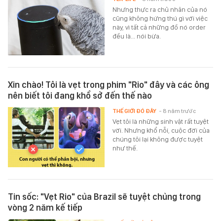
Nhưng thực ra chủ nhân của nó
cũng không hứng thú gì với việc
này, vì tất cả những đồ nó order
đều là... nói bừa.
Xin chào! Tôi là vẹt trong phim "Rio" đây và các ông
nên biết tôi đang khổ sở đến thế nào
THẾ GIỚI ĐÓ ĐÂY
- 8 năm trước
Vẹt tôi là những sinh vật rất tuyệt
vời. Nhưng khổ nỗi, cuộc đời của
chúng tôi lại không được tuyệt
như thế.
Tin sốc: "Vẹt Rio" của Brazil sẽ tuyệt chủng trong
vòng 2 năm kế tiếp