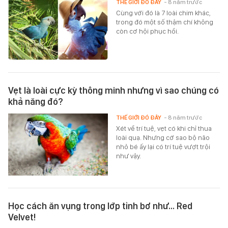
THẾ GIỚI ĐÓ ĐÂY
- 8 năm trước
Cùng với đó là 7 loài chim khác,
trong đó một số thậm chí không
còn cơ hội phục hồi.
Vẹt là loài cực kỳ thông minh nhưng vì sao chúng có
khả năng đó?
THẾ GIỚI ĐÓ ĐÂY
- 8 năm trước
Xét về trí tuệ, vẹt có khi chỉ thua
loài quạ. Nhưng cớ sao bộ não
nhỏ bé ấy lại có trí tuệ vượt trội
như vậy.
Học cách ăn vụng trong lớp tỉnh bơ như... Red
Velvet!