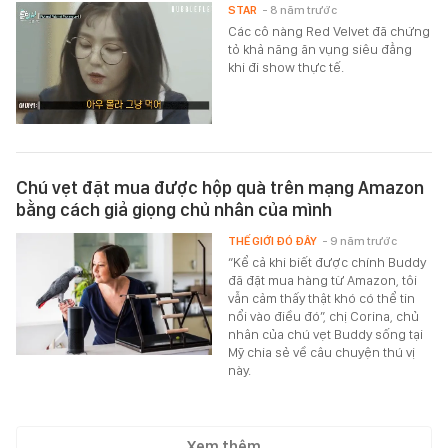
STAR
- 8 năm trước
Các cô nàng Red Velvet đã chứng
tỏ khả năng ăn vụng siêu đẳng
khi đi show thực tế.
Chú vẹt đặt mua được hộp quà trên mạng Amazon
bằng cách giả giọng chủ nhân của mình
THẾ GIỚI ĐÓ ĐÂY
- 9 năm trước
“Kể cả khi biết được chính Buddy
đã đặt mua hàng từ Amazon, tôi
vẫn cảm thấy thật khó có thể tin
nổi vào điều đó”, chị Corina, chủ
nhân của chú vẹt Buddy sống tại
Mỹ chia sẻ về câu chuyện thú vị
này.
Xem thêm