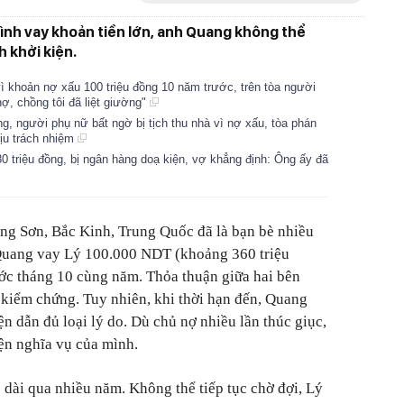
ình vay khoản tiền lớn, anh Quang không thể
h khởi kiện.
 vì khoản nợ xấu 100 triệu đồng 10 năm trước, trên tòa người
ợ, chồng tôi đã liệt giường"
g, người phụ nữ bất ngờ bị tịch thu nhà vì nợ xấu, tòa phán
hịu trách nhiệm
 triệu đồng, bị ngân hàng doạ kiện, vợ khẳng định: Ông ấy đã
ng Sơn, Bắc Kinh, Trung Quốc đã là bạn bè nhiều
Quang vay Lý 100.000 NDT (khoảng 360 triệu
ước tháng 10 cùng năm. Thỏa thuận giữa hai bên
ể kiểm chứng. Tuy nhiên, khi thời hạn đến, Quang
viện dẫn đủ loại lý do. Dù chủ nợ nhiều lần thúc giục,
ện nghĩa vụ của mình.
o dài qua nhiều năm. Không thể tiếp tục chờ đợi, Lý