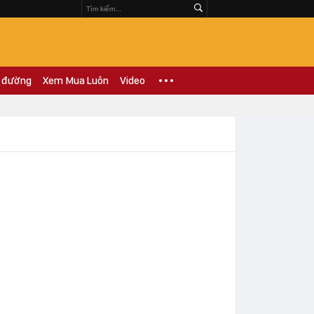
 đường
Xem Mua Luôn
Video