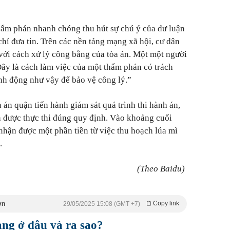
ẩm phán nhanh chóng thu hút sự chú ý của dư luận
hí đưa tin. Trên các nền tảng mạng xã hội, cư dân
với cách xử lý công bằng của tòa án. Một một người
Đây là cách làm việc của một thẩm phán có trách
h động như vậy để bảo vệ công lý.”
a án quận tiến hành giám sát quá trình thi hành án,
 được thực thi đúng quy định. Vào khoảng cuối
nhận được một phần tiền từ việc thu hoạch lúa mì
g.
(Theo Baidu)
Copy link
vn
29/05/2025 15:08 (GMT +7)
ng ở đâu và ra sao?