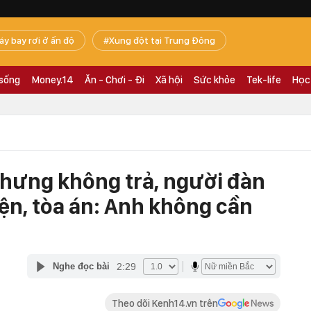
áy bay rơi ở ấn độ
Xung đột tại Trung Đông
 sống
Money.14
Ăn - Chơi - Đi
Xã hội
Sức khỏe
Tek-life
Học
nhưng không trả, người đàn
iện, tòa án: Anh không cần
2:29
Nghe đọc bài
Theo dõi Kenh14.vn trên