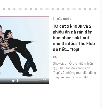
1 ngày trước
Từ cát xê 100k và 2
phiếu ăn gà rán đến
ban nhạc sold-out
nhà thi đấu: The Flob
đã hết… flop!
0
ShowLive · Ở thời điểm hiện
tại, The Flob đã không còn…
“flop” với những tour diễn riêng
cháy vé liên tục như ĐẠI…