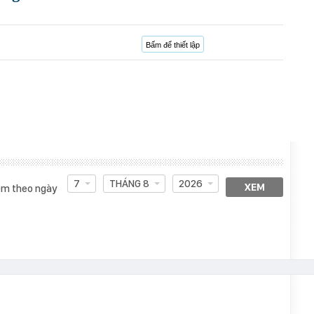
Bấm để thiết lập
7
THÁNG 8
2026
XEM
m theo ngày