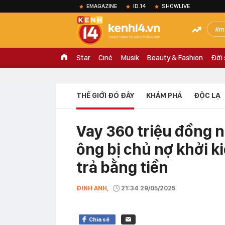
EMAGAZINE
ID.14
SHOWLIVE
m
Star
Ciné
Musik
Beauty & Fashion
Đời
THẾ GIỚI ĐÓ ĐÂY
KHÁM PHÁ
ĐỘC LẠ
Vay 360 triệu đồng 
ông bị chủ nợ khởi k
trả bằng tiền
ĐINH ANH,
21:34 29/05/2025
Chia sẻ