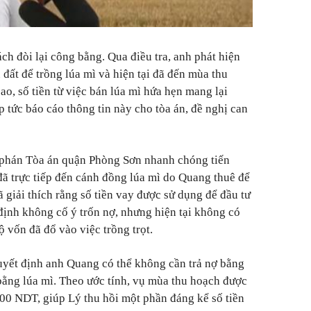
ách đòi lại công bằng. Qua điều tra, anh phát hiện
ất để trồng lúa mì và hiện tại đã đến mùa thu
o, số tiền từ việc bán lúa mì hứa hẹn mang lại
 tức báo cáo thông tin này cho tòa án, đề nghị can
phán Tòa án quận Phòng Sơn nhanh chóng tiến
ã trực tiếp đến cánh đồng lúa mì do Quang thuê để
ã giải thích rằng số tiền vay được sử dụng để đầu tư
định không cố ý trốn nợ, nhưng hiện tại không có
 vốn đã đổ vào việc trồng trọt.
yết định anh Quang có thể không cần trả nợ bằng
 bằng lúa mì. Theo ước tính, vụ mùa thu hoạch được
00 NDT, giúp Lý thu hồi một phần đáng kể số tiền