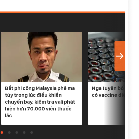
Bắt phi công Malaysia phê ma
Nga tuyên bố 3 loại
túy trong lúc điều khiển
có vaccine điều trị
chuyến bay, kiểm tra vali phát
hiện hơn 70.000 viên thuốc
lắc