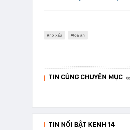
nợ xấu
tòa án
TIN CÙNG CHUYÊN MỤC
Xe
TIN NỔI BẬT KENH 14