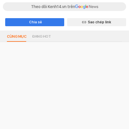
Theo dõi Kenh14.vn trên
Chia sẻ
Sao chép link
CÙNG MỤC
ĐANG HOT