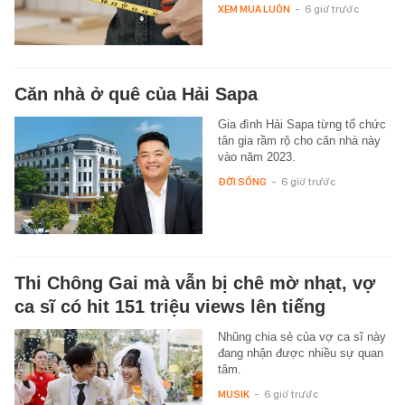
XEM MUA LUÔN
-
6 giờ trước
Căn nhà ở quê của Hải Sapa
Gia đình Hải Sapa từng tổ chức
tân gia rầm rộ cho căn nhà này
vào năm 2023.
ĐỜI SỐNG
-
6 giờ trước
Thi Chông Gai mà vẫn bị chê mờ nhạt, vợ
ca sĩ có hit 151 triệu views lên tiếng
Nhũng chia sẻ của vợ ca sĩ này
đang nhận được nhiều sự quan
tâm.
MUSIK
-
6 giờ trước