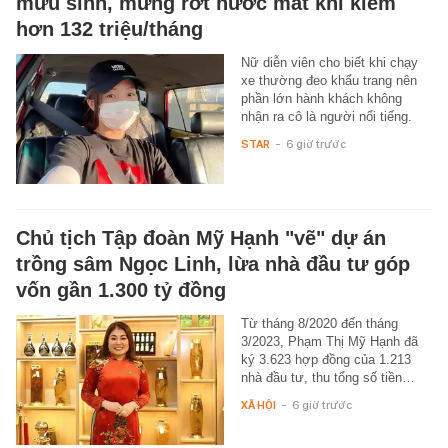
mưu sinh, mừng rớt nước mắt khi kiếm
hơn 132 triệu/tháng
Nữ diễn viên cho biết khi chạy
xe thường đeo khẩu trang nên
phần lớn hành khách không
nhận ra cô là người nổi tiếng.
STAR
-
6 giờ trước
Chủ tịch Tập đoàn Mỹ Hạnh "vẽ" dự án
trồng sâm Ngọc Linh, lừa nhà đầu tư góp
vốn gần 1.300 tỷ đồng
Từ tháng 8/2020 đến tháng
3/2023, Phạm Thị Mỹ Hạnh đã
ký 3.623 hợp đồng của 1.213
nhà đầu tư, thu tổng số tiền…
XÃ HỘI
-
6 giờ trước