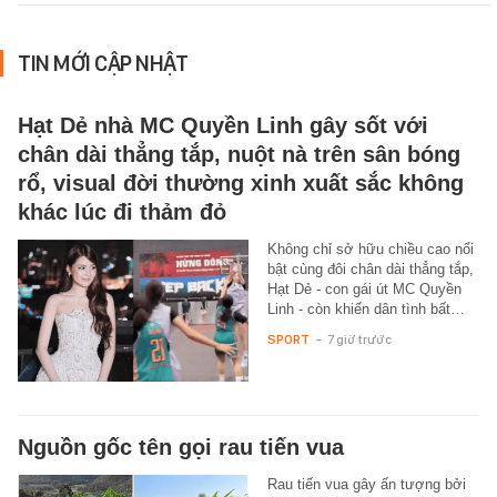
TIN MỚI CẬP NHẬT
Hạt Dẻ nhà MC Quyền Linh gây sốt với
chân dài thẳng tắp, nuột nà trên sân bóng
rổ, visual đời thường xinh xuất sắc không
khác lúc đi thảm đỏ
Không chỉ sở hữu chiều cao nổi
bật cùng đôi chân dài thẳng tắp,
Hạt Dẻ - con gái út MC Quyền
Linh - còn khiến dân tình bất…
SPORT
-
7 giờ trước
Nguồn gốc tên gọi rau tiến vua
Rau tiến vua gây ấn tượng bởi