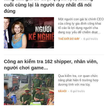
cuối cùng lại là người duy nhất đã nói
đúng
Một người con gái bị chính CEO
của công ty gia đình công khai
tố cáo là lợi dụng người cha
đang suy yếu để chiếm đoạt…
THẾ GIỚI ĐÓ ĐÂY
-
6 giờ trước
Công an kiểm tra 162 shipper, nhân viên,
người chơi game...
Qua kiểm tra, cơ quan chức
năng phát hiện 6 trường hợp
dương tính với ma túy.
XÃ HỘI
-
6 giờ trước