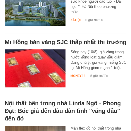
sức khỏe người cao tuổi - Đại
học Y Hà Nội theo phương
thức…
XÃ HỘI
-
5 giờ trước
Mi Hồng bán vàng SJC thấp nhất thị trường
Sáng nay (10/8), giá vàng trong
nước đồng loạt quay đầu giảm.
Đáng chú ý, giá vàng miếng SJC
tại Mi Hồng giảm mạnh 1 triệu…
MONEY.14
-
5 giờ trước
Nội thất bên trong nhà Linda Ngô - Phong
Đạt: Bóc giá đến đâu dân tình "váng đầu"
đến đó
Màn flex đồ nội thất trong nhà