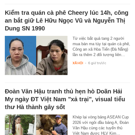
Kiểm tra quán cà phê Cheery lúc 14h, công
an bắt giữ Lê Hữu Ngọc Vũ và Nguyễn Thị
Dung SN 1990
Từ việc bắt quả tang 2 người
mua bán ma túy tại quán cà phê,
Công an xã Hòa Tiến (Đà Nẵng)
lần ra thêm 2 đối tượng liên…
XÃ HỘI
-
6 giờ trước
Đoàn Văn Hậu tranh thủ hẹn hò Doãn Hải
My ngày ĐT Việt Nam "xả trại", visual tiểu
thư Hà thành gây sốt
Khép lại vòng bảng ASEAN Cup
2026 với ngôi đầu bảng A, Đoàn
Văn Hậu cùng các tuyển thủ
Việt Nam được HLV Kim…