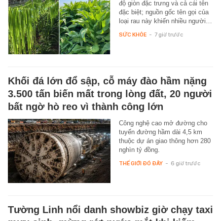
độ giòn đặc trưng và cả cái tên
đặc biệt; nguồn gốc tên gọi của
loại rau này khiến nhiều người…
SỨC KHỎE
-
7 giờ trước
Khối đá lớn đổ sập, cỗ máy đào hầm nặng
3.500 tấn biến mất trong lòng đất, 20 người
bất ngờ hò reo vì thành công lớn
Công nghệ cao mở đường cho
tuyến đường hầm dài 4,5 km
thuộc dự án giao thông hơn 280
nghìn tỷ đồng.
THẾ GIỚI ĐÓ ĐÂY
-
6 giờ trước
Tường Linh nổi danh showbiz giờ chạy taxi