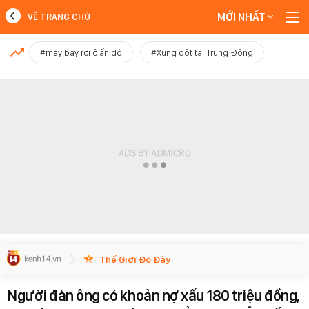
MỚI NHẤT
VỀ TRANG CHỦ
MỚI NHẤT
#máy bay rơi ở ấn độ
#Xung đột tại Trung Đông
Xem thêm
Thế Giới Đó Đây
Người đàn ông có khoản nợ xấu 180 triệu đồng,