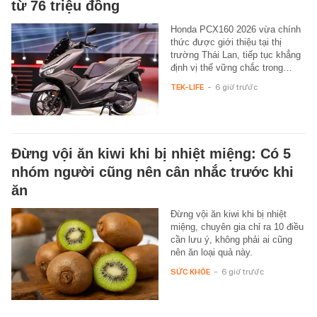
từ 76 triệu đồng
Honda PCX160 2026 vừa chính
thức được giới thiệu tại thị
trường Thái Lan, tiếp tục khẳng
định vị thế vững chắc trong…
TEK-LIFE
-
6 giờ trước
Đừng vội ăn kiwi khi bị nhiệt miệng: Có 5
nhóm người cũng nên cân nhắc trước khi
ăn
Đừng vội ăn kiwi khi bị nhiệt
miệng, chuyên gia chỉ ra 10 điều
cần lưu ý, không phải ai cũng
nên ăn loại quả này.
SỨC KHỎE
-
6 giờ trước