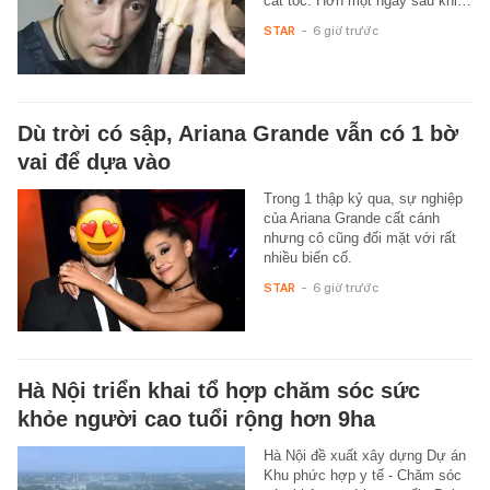
cắt tóc. Hơn một ngày sau khi…
STAR
-
6 giờ trước
Dù trời có sập, Ariana Grande vẫn có 1 bờ
vai để dựa vào
Trong 1 thập kỷ qua, sự nghiệp
của Ariana Grande cất cánh
nhưng cô cũng đối mặt với rất
nhiều biến cố.
STAR
-
6 giờ trước
Hà Nội triển khai tổ hợp chăm sóc sức
khỏe người cao tuổi rộng hơn 9ha
Hà Nội đề xuất xây dựng Dự án
Khu phức hợp y tế - Chăm sóc