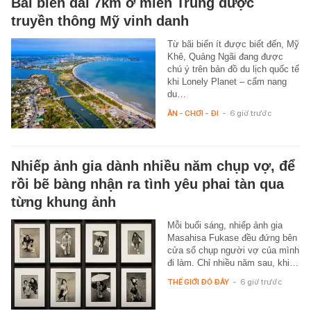
Bãi biển dài 7km ở miền Trung được
truyền thông Mỹ vinh danh
Từ bãi biển ít được biết đến, Mỹ
Khê, Quảng Ngãi đang được
chú ý trên bản đồ du lịch quốc tế
khi Lonely Planet – cẩm nang
du…
ĂN - CHƠI - ĐI
-
6 giờ trước
Nhiếp ảnh gia dành nhiều năm chụp vợ, để
rồi bẽ bàng nhận ra tình yêu phai tàn qua
từng khung ảnh
Mỗi buổi sáng, nhiếp ảnh gia
Masahisa Fukase đều đứng bên
cửa sổ chụp người vợ của mình
đi làm. Chỉ nhiều năm sau, khi…
THẾ GIỚI ĐÓ ĐÂY
-
6 giờ trước