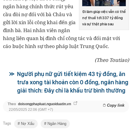
ngân hàng chính thức rút yêu
Đi làm giúp việc vẫn có thể
cầu đòi nợ đối với bà Châu và
nợ thuế tới 337 tỷ đồng
gửi lời xin lỗi công khai đến gia
và sự thật phía sau
đình bà. Hai nhân viên ngân
hàng liên quan bị đình chỉ công tác và đối mặt với
cáo buộc hình sự theo pháp luật Trung Quốc.
(Theo Toutiao)
Người phụ nữ gửi tiết kiệm 43 tỷ đồng, ăn
trưa xong tài khoản còn 0 đồng, ngân hàng
giải thích: Đây chỉ là khấu trừ bình thường
Theo
doisongphapluat.nguoiduatin.vn
Copy link
22/05/2025 22:06 (GMT +7)
Tags
Nợ Xấu
Ngân Hàng