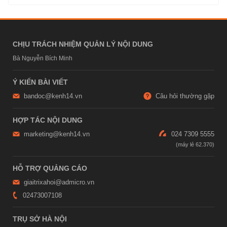
CHỊU TRÁCH NHIỆM QUẢN LÝ NỘI DUNG
Bà Nguyễn Bích Minh
Ý KIẾN BÀI VIẾT
bandoc@kenh14.vn
Câu hỏi thường gặp
HỢP TÁC NỘI DUNG
marketing@kenh14.vn
024 7309 5555
HỖ TRỢ QUẢNG CÁO
giaitrixahoi@admicro.vn
02473007108
TRỤ SỞ HÀ NỘI