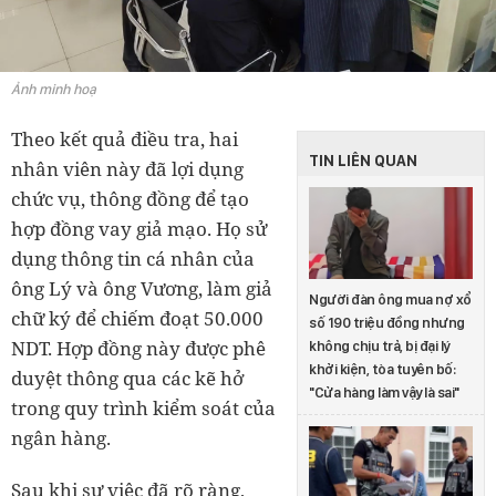
Ảnh minh hoạ
Theo kết quả điều tra, hai
TIN LIÊN QUAN
nhân viên này đã lợi dụng
chức vụ, thông đồng để tạo
hợp đồng vay giả mạo. Họ sử
dụng thông tin cá nhân của
ông Lý và ông Vương, làm giả
Người đàn ông mua nợ xổ
chữ ký để chiếm đoạt 50.000
số 190 triệu đồng nhưng
NDT. Hợp đồng này được phê
không chịu trả, bị đại lý
khởi kiện, tòa tuyên bố:
duyệt thông qua các kẽ hở
"Cửa hàng làm vậy là sai"
trong quy trình kiểm soát của
ngân hàng.
Sau khi sự việc đã rõ ràng,