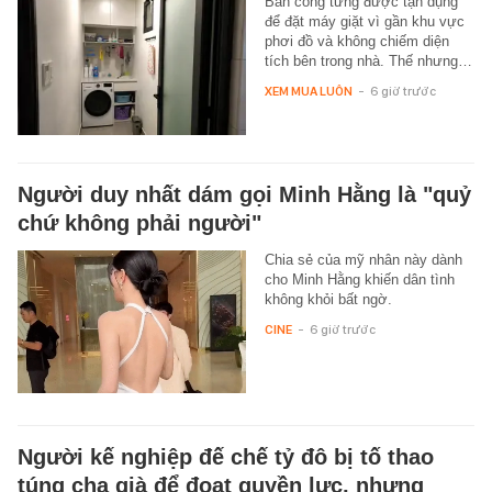
Ban công từng được tận dụng
để đặt máy giặt vì gần khu vực
phơi đồ và không chiếm diện
tích bên trong nhà. Thế nhưng…
XEM MUA LUÔN
-
6 giờ trước
Người duy nhất dám gọi Minh Hằng là "quỷ
chứ không phải người"
Chia sẻ của mỹ nhân này dành
cho Minh Hằng khiến dân tình
không khỏi bất ngờ.
CINE
-
6 giờ trước
Người kế nghiệp đế chế tỷ đô bị tố thao
túng cha già để đoạt quyền lực, nhưng