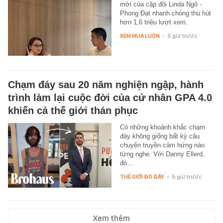
mới của cặp đôi Linda Ngô -
Phong Đạt nhanh chóng thu hút
hơn 1,6 triệu lượt xem.
XEM MUA LUÔN
-
5 giờ trước
Chạm đáy sau 20 năm nghiện ngập, hành
trình làm lại cuộc đời của cử nhân GPA 4.0
khiến cả thế giới thán phục
Có những khoảnh khắc chạm
đáy không giống bất kỳ câu
chuyện truyền cảm hứng nào
từng nghe. Với Danny Ellerd,
đó…
THẾ GIỚI ĐÓ ĐÂY
-
5 giờ trước
Xem thêm