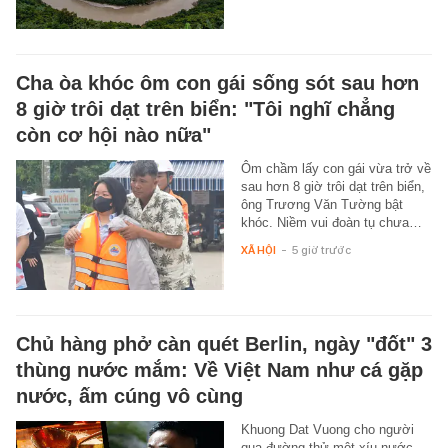
Cha òa khóc ôm con gái sống sót sau hơn
8 giờ trôi dạt trên biển: "Tôi nghĩ chẳng
còn cơ hội nào nữa"
Ôm chầm lấy con gái vừa trở về
sau hơn 8 giờ trôi dạt trên biển,
ông Trương Văn Tường bật
khóc. Niềm vui đoàn tụ chưa…
XÃ HỘI
-
5 giờ trước
Chủ hàng phở càn quét Berlin, ngày "đốt" 3
thùng nước mắm: Về Việt Nam như cá gặp
nước, ấm cúng vô cùng
Khuong Dat Vuong cho người
qua đường thử một xíu nước