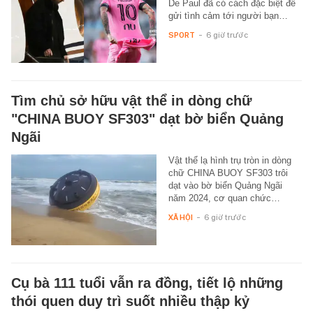
De Paul đã có cách đặc biệt để
gửi tình cảm tới người bạn…
SPORT
-
6 giờ trước
Tìm chủ sở hữu vật thể in dòng chữ
"CHINA BUOY SF303" dạt bờ biển Quảng
Ngãi
Vật thể lạ hình trụ tròn in dòng
chữ CHINA BUOY SF303 trôi
dạt vào bờ biển Quảng Ngãi
năm 2024, cơ quan chức…
XÃ HỘI
-
6 giờ trước
Cụ bà 111 tuổi vẫn ra đồng, tiết lộ những
thói quen duy trì suốt nhiều thập kỷ