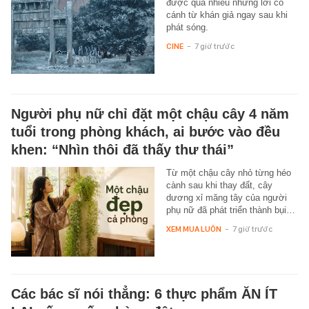
được quá nhiều những lời có
cánh từ khán giả ngay sau khi
phát sóng.
CINE
-
7 giờ trước
Người phụ nữ chỉ đặt một chậu cây 4 năm
tuổi trong phòng khách, ai bước vào đều
khen: “Nhìn thôi đã thấy thư thái”
Từ một chậu cây nhỏ từng héo
cành sau khi thay đất, cây
dương xỉ măng tây của người
phụ nữ đã phát triển thành bụi…
XEM MUA LUÔN
-
7 giờ trước
Các bác sĩ nói thẳng: 6 thực phẩm ĂN ÍT