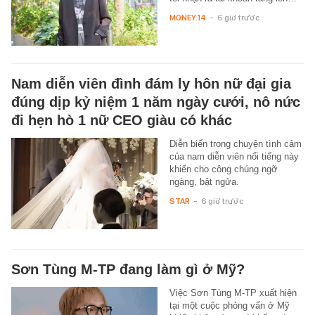
MONEY.14
-
6 giờ trước
Nam diễn viên đình đám ly hôn nữ đại gia
đúng dịp kỷ niệm 1 năm ngày cưới, nô nức
đi hẹn hò 1 nữ CEO giàu có khác
Diễn biến trong chuyện tình cảm
của nam diễn viên nổi tiếng này
khiến cho công chúng ngỡ
ngàng, bật ngửa.
STAR
-
6 giờ trước
Sơn Tùng M-TP đang làm gì ở Mỹ?
Việc Sơn Tùng M-TP xuất hiện
tại một cuộc phỏng vấn ở Mỹ