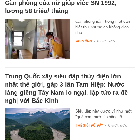
Căn phòng của nữ giúp việc SN 1992,
lương 58 triệu/ tháng
Căn phòng nằm trong một căn
biệt thự nhưng có không gian
nhỏ.
ĐỜI SỐNG
-
6 giờ trước
Trung Quốc xây siêu đập thủy điện lớn
nhất thế giới, gấp 3 lần Tam Hiệp: Nước
láng giềng Tây Nam lo ngại, lập tức ra đề
nghị với Bắc Kinh
Siêu đập này được ví như một
"quả bom nước" khổng lồ.
THẾ GIỚI ĐÓ ĐÂY
-
6 giờ trước