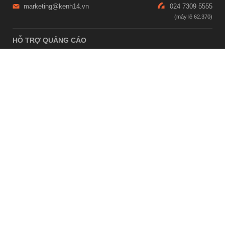
marketing@kenh14.vn
024 7309 5555
HỖ TRỢ QUẢNG CÁO
giaitrixahoi@admicro.vn
02473007108
TRỤ SỞ HÀ NỘI
Tầng 21, Tòa nhà Center Building, Hapulico Complex, Số 01, phố
Nguyễn Huy Tưởng, phường Thanh Xuân, thành phố Hà Nội
TRỤ SỞ TP.HỒ CHÍ MINH
Tầng 4, Tòa nhà 123, số 127 Võ Văn Tần, Phường Xuân Hòa, TPHCM
Giấy phép thiết lập trang thông tin điện tử tổng hợp trên mạng số
2215/GP-TTĐT do Sở Thông tin và Truyền thông Hà Nội cấp ngày 10
tháng 4 năm 2019
© Copyright 2007 - 2026 – Công ty Cổ phần VCCorp