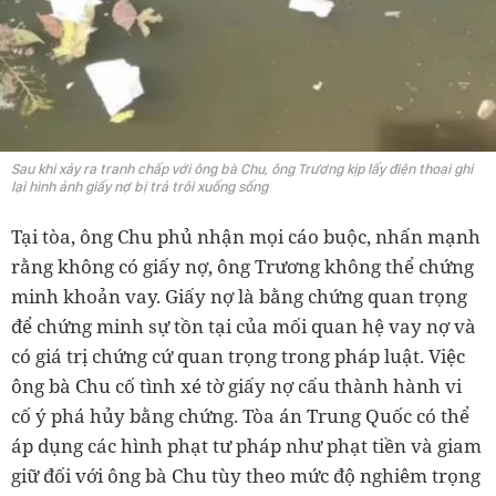
Sau khi xảy ra tranh chấp với ông bà Chu, ông Trương kịp lấy điện thoại ghi
lại hình ảnh giấy nợ bị trả trôi xuống sống
Tại tòa, ông Chu phủ nhận mọi cáo buộc, nhấn mạnh
rằng không có giấy nợ, ông Trương không thể chứng
minh khoản vay. Giấy nợ là bằng chứng quan trọng
để chứng minh sự tồn tại của mối quan hệ vay nợ và
có giá trị chứng cứ quan trọng trong pháp luật. Việc
ông bà Chu cố tình xé tờ giấy nợ cấu thành hành vi
cố ý phá hủy bằng chứng. Tòa án Trung Quốc có thể
áp dụng các hình phạt tư pháp như phạt tiền và giam
giữ đối với ông bà Chu tùy theo mức độ nghiêm trọng