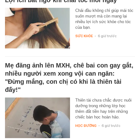
Chải đầu không chỉ giúp mái tóc
suôn mượt mà còn mang lại
nhiều lợi ích sức khỏe cho tóc
của bạn.
SỨC KHỎE
-
6 giờ trước
Mẹ đăng ảnh lên MXH, chê bai con gay gắt,
nhiều người xem xong vội can ngăn:
"Đừng mắng, con chị có khi là thiên tài
đấy!"
Thiên tài chưa chắc được nuôi
dưỡng trong những lớp học
thêm đắt tiền hay trên những
chiếc bàn học hoàn hảo.
HỌC ĐƯỜNG
-
6 giờ trước