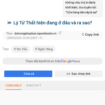
không chịu trả, bị đại lý
khởi kiện, tòa tuyên bố:
"Cửa hàng làm vậy là sai"
Lý Tử Thất hiện đang ở đâu và ra sao?
Theo
doisongphapluat.nguoiduatin.vn
Copy link
29/05/2025 15:09 (GMT +7)
Tags
Nợ Xấu
Ngân Hàng
Theo dõi Kenh14.vn trên
Chia sẻ
Sao chép link
CÙNG MỤC
ĐANG HOT