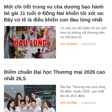
Một chi tiết trong vụ cha dượng bạo hành
bé gái 11 tuổi ở Đồng Nai khiến tôi xót xa:
Đây có lẽ là điều khiến con đau lòng nhất
Có một chi tiết khiến tôi ám ảnh
hơn cả những vết thương trên
cơ thể đứa trẻ.
HỌC ĐƯỜNG
-
6 giờ trước
Điểm chuẩn Đại học Thương mại 2026 cao
nhất 26,5
Đại học Thương mại vừa công
bố điểm chuẩn 2026, cao nhất
lên tới 26,5 điểm.
HỌC ĐƯỜNG
-
6 giờ trước