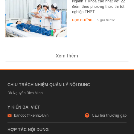
Ngành Y khoa cao nhất với 22
điểm theo phương thức thi tốt
nghiệp THPT.
HỌC ĐƯỜNG
-
5 giờ trước
Xem thêm
CHỊU TRÁCH NHIỆM QUẢN LÝ NỘI DUNG
Bà Nguyễn Bích Minh
Ý KIẾN BÀI VIẾT
bandoc@kenh14.vn
Câu hỏi thường gặp
HỢP TÁC NỘI DUNG