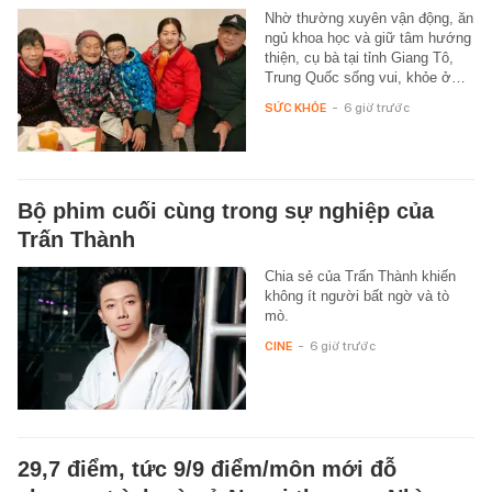
Nhờ thường xuyên vận động, ăn
ngủ khoa học và giữ tâm hướng
thiện, cụ bà tại tỉnh Giang Tô,
Trung Quốc sống vui, khỏe ở…
SỨC KHỎE
-
6 giờ trước
Bộ phim cuối cùng trong sự nghiệp của
Trấn Thành
Chia sẻ của Trấn Thành khiến
không ít người bất ngờ và tò
mò.
CINE
-
6 giờ trước
29,7 điểm, tức 9/9 điểm/môn mới đỗ