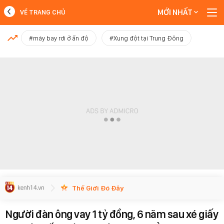
MỚI NHẤT
VỀ TRANG CHỦ
MỚI NHẤT
#máy bay rơi ở ấn độ
#Xung đột tại Trung Đông
Xem thêm
Thế Giới Đó Đây
Người đàn ông vay 1 tỷ đồng, 6 năm sau xé giấy