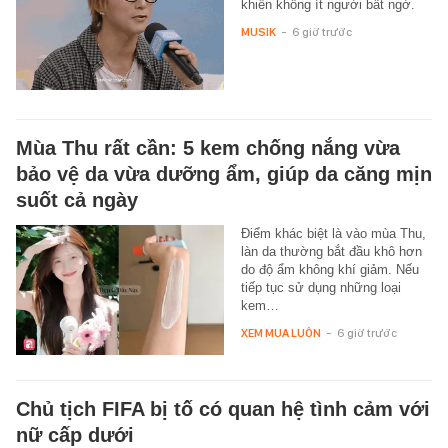
khiến không ít người bất ngờ.
MUSIK
-
6 giờ trước
Mùa Thu rất cần: 5 kem chống nắng vừa
bảo vệ da vừa dưỡng ẩm, giúp da căng mịn
suốt cả ngày
Điểm khác biệt là vào mùa Thu,
làn da thường bắt đầu khô hơn
do độ ẩm không khí giảm. Nếu
tiếp tục sử dụng những loại
kem…
XEM MUA LUÔN
-
6 giờ trước
Chủ tịch FIFA bị tố có quan hệ tình cảm với
nữ cấp dưới