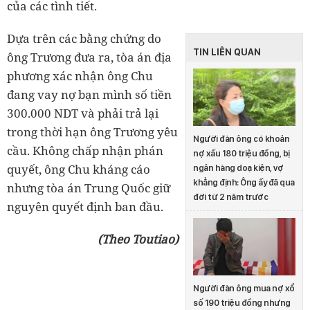
của các tình tiết.
Dựa trên các bằng chứng do
TIN LIÊN QUAN
ông Trương đưa ra, tòa án địa
phương xác nhận ông Chu
đang vay nợ bạn mình số tiền
300.000 NDT và phải trả lại
trong thời hạn ông Trương yêu
Người đàn ông có khoản
cầu. Không chấp nhận phán
nợ xấu 180 triệu đồng, bị
quyết, ông Chu kháng cáo
ngân hàng doạ kiện, vợ
khẳng định: Ông ấy đã qua
nhưng tòa án Trung Quốc giữ
đời từ 2 năm trước
nguyên quyết định ban đầu.
(Theo Toutiao)
Người đàn ông mua nợ xổ
số 190 triệu đồng nhưng