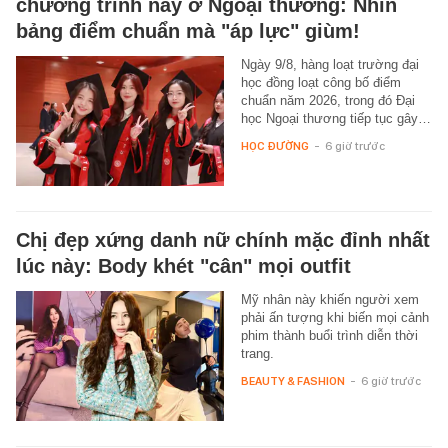
chương trình này ở Ngoại thương: Nhìn
bảng điểm chuẩn mà "áp lực" giùm!
Ngày 9/8, hàng loạt trường đại
học đồng loạt công bố điểm
chuẩn năm 2026, trong đó Đại
học Ngoại thương tiếp tục gây…
HỌC ĐƯỜNG
-
6 giờ trước
Chị đẹp xứng danh nữ chính mặc đỉnh nhất
lúc này: Body khét "cân" mọi outfit
Mỹ nhân này khiến người xem
phải ấn tượng khi biến mọi cảnh
phim thành buổi trình diễn thời
trang.
BEAUTY & FASHION
-
6 giờ trước