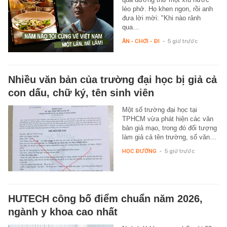
lèo phở. Họ khen ngon, rồi anh
đưa lời mời: "Khi nào rảnh
qua…
ĂN - CHƠI - ĐI
-
5 giờ trước
Nhiều văn bản của trường đại học bị giả cả
con dấu, chữ ký, tên sinh viên
Một số trường đại học tại
TPHCM vừa phát hiện các văn
bản giả mạo, trong đó đối tượng
làm giả cả tên trường, số văn…
HỌC ĐƯỜNG
-
5 giờ trước
HUTECH công bố điểm chuẩn năm 2026,
ngành y khoa cao nhất