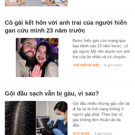
Cô gái kết hôn với anh trai của người hiến
gan cứu mình 23 năm trước
Được hiến gan cứu mạng qua
bạo bệnh vào 23 năm trước, cô
gái người Mỹ nên duyên với anh
trai của ân nhân và có chuyện…
THẾ GIỚI ĐÓ ĐÂY
-
6 giờ trước
Gội đầu sạch vẫn bị gàu, vì sao?
Gội đầu nhiều nhưng gàu vẫn tái
đi tái lại là tình trạng không ít
người gặp phải. Theo bác sĩ,
gàu không đơn thuần do da
đầu…
SỨC KHỎE
-
6 giờ trước