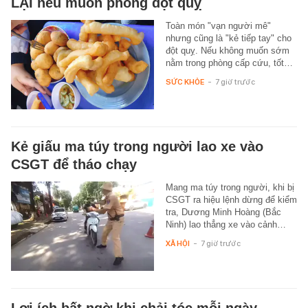
LẠI nếu muốn phòng đột quỵ
Toàn món "vạn người mê"
nhưng cũng là "kẻ tiếp tay" cho
đột quỵ. Nếu không muốn sớm
nằm trong phòng cấp cứu, tốt…
SỨC KHỎE
-
7 giờ trước
Kẻ giấu ma túy trong người lao xe vào
CSGT để tháo chạy
Mang ma túy trong người, khi bị
CSGT ra hiệu lệnh dừng để kiểm
tra, Dương Minh Hoàng (Bắc
Ninh) lao thẳng xe vào cảnh…
XÃ HỘI
-
7 giờ trước
Lợi ích bất ngờ khi chải tóc mỗi ngày