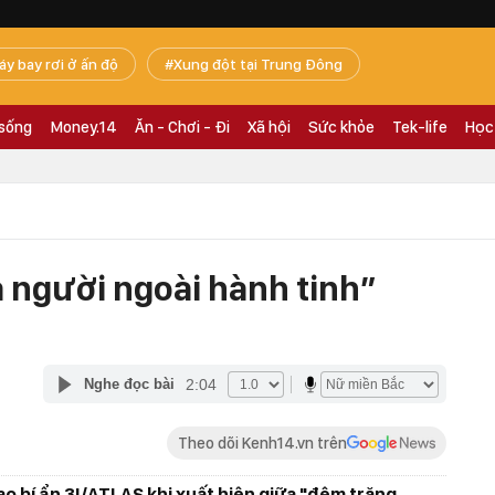
áy bay rơi ở ấn độ
Xung đột tại Trung Đông
 sống
Money.14
Ăn - Chơi - Đi
Xã hội
Sức khỏe
Tek-life
Học
ủa người ngoài hành tinh”
2:04
Nghe đọc bài
Theo dõi Kenh14.vn trên
sao bí ẩn 3I/ATLAS khi xuất hiện giữa "đêm trăng