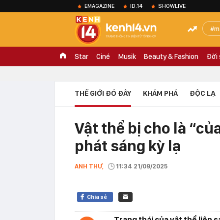
EMAGAZINE
ID.14
SHOWLIVE
m
Star
Ciné
Musik
Beauty & Fashion
Đời
THẾ GIỚI ĐÓ ĐÂY
KHÁM PHÁ
ĐỘC LẠ
Vật thể bị cho là “c
phát sáng kỳ lạ
ANH THƯ,
11:34 21/09/2025
Chia sẻ
Trạng thái của vật thể liên 