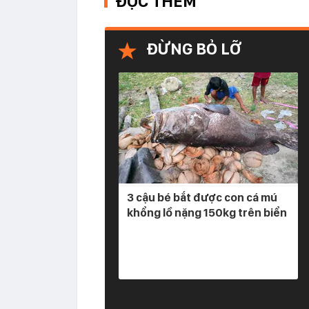
ĐỌC THÊM
ĐỪNG BỎ LỠ
3 cậu bé bắt được con cá mú
khổng lồ nặng 150kg trên biển