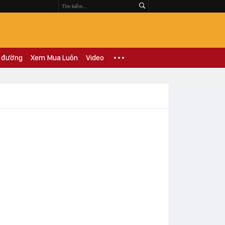
 đường
Xem Mua Luôn
Video