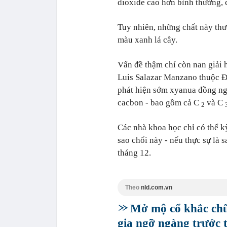
dioxide cao hơn bình thường, 
Tuy nhiên, những chất này th
màu xanh lá cây.
Vấn đề thậm chí còn nan giải 
Luis Salazar Manzano thuộc Đ
phát hiện sớm xyanua đồng ng
cacbon - bao gồm cả C
và C
2
Các nhà khoa học chỉ có thể kỳ
sao chổi này - nếu thực sự là s
tháng 12.
Theo
nld.com.vn
Mở mộ cổ khắc chữ
gia ngỡ ngàng trước 