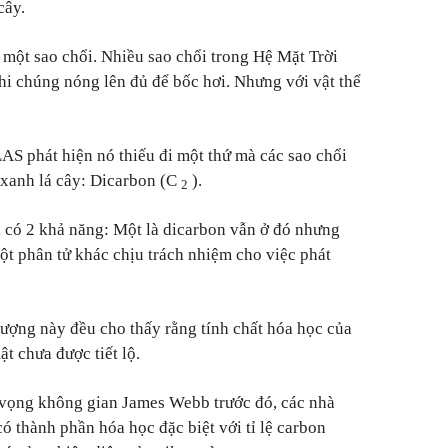
cây.
 một sao chổi. Nhiều sao chổi trong Hệ Mặt Trời
khi chúng nóng lên đủ để bốc hơi. Nhưng với vật thể
LAS phát hiện nó thiếu đi một thứ mà các sao chổi
 xanh lá cây: Dicarbon (C
).
2
ỉ có 2 khả năng: Một là dicarbon vẫn ở đó nhưng
ột phân tử khác chịu trách nhiệm cho việc phát
tượng này đều cho thấy rằng tính chất hóa học của
t chưa được tiết lộ.
 vọng không gian James Webb trước đó, các nhà
ó thành phần hóa học đặc biệt với tỉ lệ carbon