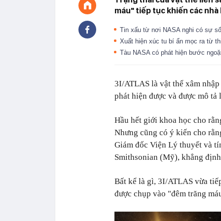
máu" tiếp tục khiến các nhà 
Tin xấu từ nơi NASA nghi có sự số
Xuất hiện xúc tu bí ẩn mọc ra từ t
Tàu NASA có phát hiện bước ngoặt
3I/ATLAS là vật thể xâm nhập 
phát hiện được và được mô tả l
Hầu hết giới khoa học cho rằn
Nhưng cũng có ý kiến cho rằng
Giám đốc Viện Lý thuyết và tí
Smithsonian (Mỹ), khẳng định 
Bất kể là gì, 3I/ATLAS vừa tiế
được chụp vào "đêm trăng máu