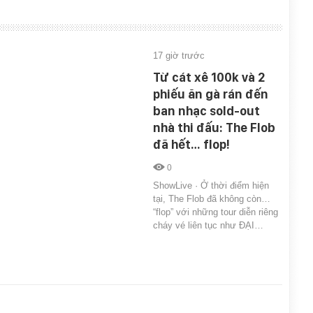
17 giờ trước
Từ cát xê 100k và 2
phiếu ăn gà rán đến
ban nhạc sold-out
nhà thi đấu: The Flob
đã hết… flop!
0
ShowLive · Ở thời điểm hiện
tại, The Flob đã không còn…
“flop” với những tour diễn riêng
cháy vé liên tục như ĐẠI…