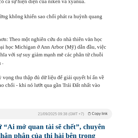
có cả sự hiện diện của niken và xyanua.
ường không khiến sao chổi phát ra huỳnh quang
hơn: Theo một nghiên cứu do nhà thiên văn học
ại học Michigan ở Ann Arbor (Mỹ) dẫn đầu, việc
hĩa với sự suy giảm mạnh mẽ các phân tử chuỗi
.
3
 vọng thu thập đủ dữ liệu để giải quyết bí ẩn về
ao chổi - khi nó lướt qua gần Trái Đất nhất vào
Copy link
21/09/2025 09:38 (GMT +7)
 “Ai mở quan tài sẽ chết”, chuyên
thân phận của thi hài bên trong