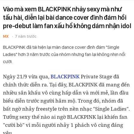
Vào mà xem BLACKPINK nhảy sexy mà như
tấu hài, diễn lại bài dance cover đình đám hồi
pre-debut làm fan xấu hổ không dám nhận idol
MX
7 năm trước
BLACKPINK đã tái hiện lại màn dance cover đình đám "Single
Ladies" hơn 3 năm trước của nhóm nhưng fan lại không nhịn nổi
cười.
Ngày 21/9 vừa qua,
BLACKPINK
Private Stage đã
chính thức diễn ra. Tại đây, BLACKPINK đã mang đến
nhiều sân khấu vô cùng hấp dẫn và mới mẻ, lần đầu
biểu diễn trước người hâm mộ. Trong đó, nhóm đã
bất ngờ nhảy freestyle trên nền nhạc "Single Ladies".
Tưởng sexy thế nào ai ngờ BLACKPINK lại khiến fan
"cười bò" vì mỗi người nhảy 1 phách vô cùng đáng
yêu.