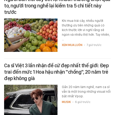
to, người trong nghề lại kiểm tra 5 chi tiết này
trước
Khi mua trái cây, nhiều người
thường ưu tiên những quả có
kích thước lớn vì nghĩ rằng sẽ
ngon và nhiều thịt hơn. Tuy nhiên,
…
XEM MUA LUÔN
-
7 giờ trước
Ca sĩ Việt 3 lần nhận đề cử đẹp nhất thế giới: Đẹp
trai đến mức 1 Hoa hậu nhận "chồng", 20 năm trẻ
đẹp không già
Gần 20 năm làm nghề, nam ca sĩ
vẫn là một trong những visual nổi
bật nhất Vpop.
MUSIK
-
6 giờ trước