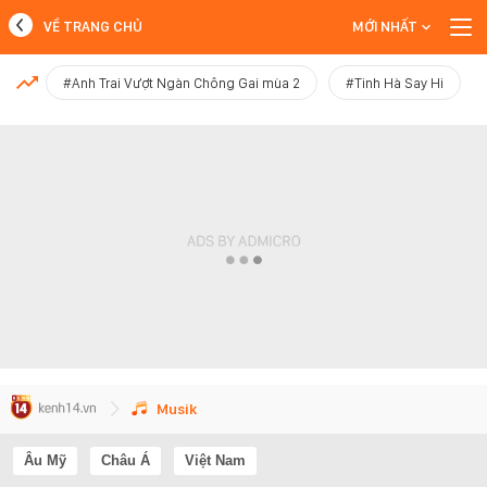
VỀ TRANG CHỦ
MỚI NHẤT
MỚI NHẤT
#Anh Trai Vượt Ngàn Chông Gai mùa 2
#Tinh Hà Say Hi
Xem thêm
Musik
Âu Mỹ
Châu Á
Việt Nam