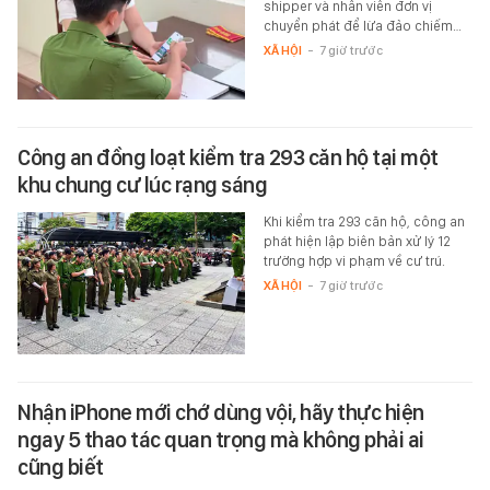
shipper và nhân viên đơn vị
chuyển phát để lừa đảo chiếm…
XÃ HỘI
-
7 giờ trước
Công an đồng loạt kiểm tra 293 căn hộ tại một
khu chung cư lúc rạng sáng
Khi kiểm tra 293 căn hộ, công an
phát hiện lập biên bản xử lý 12
trường hợp vi phạm về cư trú.
XÃ HỘI
-
7 giờ trước
Nhận iPhone mới chớ dùng vội, hãy thực hiện
ngay 5 thao tác quan trọng mà không phải ai
cũng biết