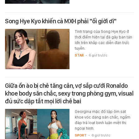
Song Hye Kyo khiến cả MXH phải "ối giời ơi"
Tình trạng của Song Hye Kyo ở
thời điểm hiện tại đã gây bàn tán
lớn trên khắp các diễn đàn trực
tuyến.
STAR
-
6 giờ trước
Giữa ồn ào bị chê tăng cân, vợ sắp cưới Ronaldo
khoe body săn chắc, sexy trong phòng gym, visual
đủ sức dập tắt mọi lời chê bai
Georgina mặc đồ tập ôm sát
khoe vóc dáng săn chắc, ngầm
đáp trả loạt bình luận miệt thị
ngoại hình.
SPORT
-
6 giờ trước