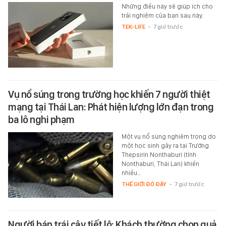
Những điều này sẽ giúp ích cho
trải nghiệm của bạn sau này.
TEK-LIFE
-
7 giờ trước
Vụ nổ súng trong trường học khiến 7 người thiệt
mạng tại Thái Lan: Phát hiện lượng lớn đạn trong
ba lô nghi phạm
Một vụ nổ súng nghiêm trọng do
một học sinh gây ra tại Trường
Thepsirin Nonthaburi (tỉnh
Nonthaburi, Thái Lan) khiến
nhiều…
THẾ GIỚI ĐÓ ĐÂY
-
7 giờ trước
Người bán trái cây tiết lộ: Khách thường chọn quả