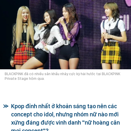
BLACKPINK đã có nhiều sân khấu nhảy cực kỳ hài hước tại BLACKPINK
Private Stage hôm qua.
Kpop đỉnh nhất ở khoản sáng tạo nên các
concept cho idol, nhưng nhóm nữ nào mới
xứng đáng được vinh danh "nữ hoàng cân
mọi concept"?