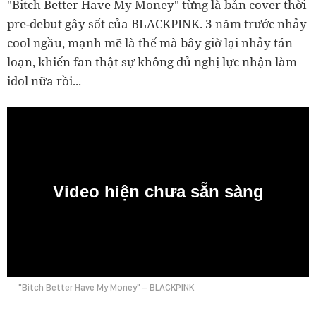
"Bitch Better Have My Money" từng là bản cover thời
pre-debut gây sốt của BLACKPINK. 3 năm trước nhảy
cool ngầu, mạnh mẽ là thế mà bây giờ lại nhảy tán
loạn, khiến fan thật sự không đủ nghị lực nhận làm
idol nữa rồi...
Video hiện chưa sẵn sàng
0:00
"Bitch Better Have My Money" – BLACKPINK