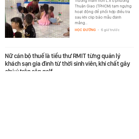
Trường mầm non L.X ở phường
Thuận Giao (TPHCM) tạm ngưng
hoạt động để phối hợp điều tra
sau khi clip bảo mẫu đánh
mắng…
HỌC ĐƯỜNG
-
6 giờ trước
Nữ cán bộ thuế là tiểu thư RMIT từng quản lý
khách sạn gia đình từ thời sinh viên, khí chất gây
chú ý trên sân golf
Cô nàng cũng là một nhà sáng
tạo nội dung, thường xuyên chia
sẻ về công việc và cuộc sống đời
thường.
ĐỜI SỐNG
-
6 giờ trước
Vì sao nhiều gia đình đặt một tờ giấy A4 vào ngăn