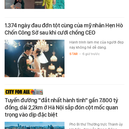
1.374 ngày đau đớn tột cùng của mỹ nhân Hẹn Hò
Chốn Công Sở sau khi cưới chồng CEO
Hành trình làm mẹ của người đẹp
này không hề dễ dàng.
STAR
-
6 giờ trước
Tuyến đường "đắt nhất hành tinh" gần 7.800 tỷ
đồng, dài 2,2km ở Hà Nội sắp đón cột mốc quan
trọng vào dịp đặc biệt
Phó Bí thư Thường trực Thành ủy