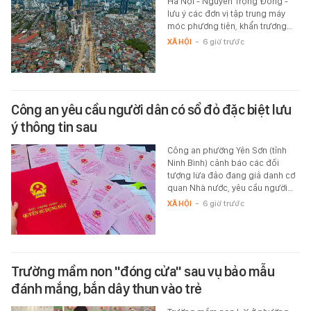
Hà Nội - Nguyễn Trọng Đông -
lưu ý các đơn vị tập trung máy
móc phương tiện, khẩn trương…
XÃ HỘI
-
6 giờ trước
Công an yêu cầu người dân có sổ đỏ đặc biệt lưu
ý thông tin sau
Công an phường Yên Sơn (tỉnh
Ninh Bình) cảnh báo các đối
tượng lừa đảo đang giả danh cơ
quan Nhà nước, yêu cầu người…
XÃ HỘI
-
6 giờ trước
Trường mầm non "đóng cửa" sau vụ bảo mẫu
đánh mắng, bắn dây thun vào trẻ