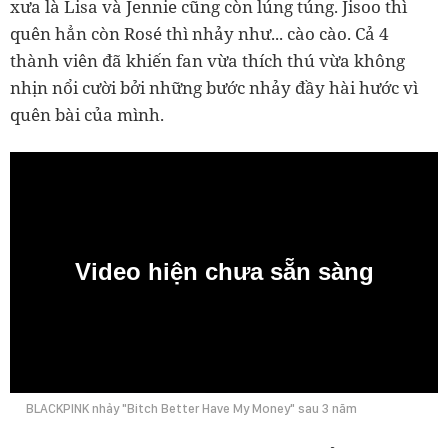
xưa là Lisa và Jennie cũng còn lúng túng. Jisoo thì
quên hẳn còn Rosé thì nhảy như... cào cào. Cả 4
thành viên đã khiến fan vừa thích thú vừa không
nhịn nổi cười bởi những bước nhảy đầy hài hước vì
quên bài của mình.
Video hiện chưa sẵn sàng
0:00
BLACKPINK nhảy "Bitch Better Have My Money" sau 3 năm