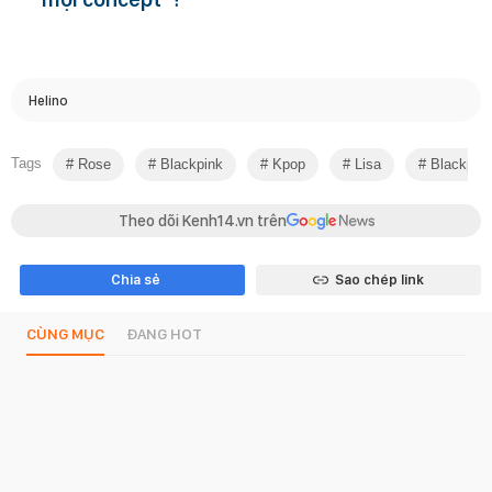
Helino
Tags
Rose
Blackpink
Kpop
Lisa
Blackpink
Theo dõi Kenh14.vn trên
Chia sẻ
Sao chép link
CÙNG MỤC
ĐANG HOT